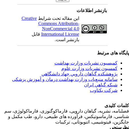
بازنشر اطلاعات
این مقاله تحت شرایط
Creative
Commons Attribution-
NonCommercial 4.0
International License
قابل
بازنشر است.
اه های مرتبط
کمیسیون نشریات وزارت بهداشت
کمسیون نشریات وزارت علوم
پژوهشكده گياهان دارويي جهاد دانشگاهي
سامانه منبع‌ياب وزارت بهداشت درمان و آموزش پزشکی
شبكه گياهي ايران
شرکت یکتاوب
ت کلیدی
امه، نشریه، گیاهان دارویی، فارماکوگنوزی، فارماکولوژی، سم
ی، فارماسوتیکس، فرآورده های طبیعی، دارو، طب مکمل و
زین، فیتوشیمی، اتنوبوتانی، ترکیبات
سنجی