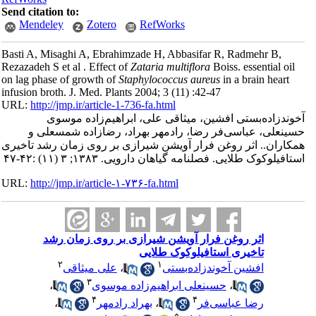
Send citation to:
Mendeley
Zotero
RefWorks
Basti A, Misaghi A, Ebrahimzade H, Abbasifar R, Radmehr B,
Rezazadeh S et al . Effect of
Zataria multiflora
Boiss. essential oil
on lag phase of growth of
Staphylococcus aureus
in a brain heart
infusion broth. J. Med. Plants 2004; 3 (11) :42-47
URL:
http://jmp.ir/article-1-736-fa.html
وندزاده‌بستی افشین، میثاقی علی، ابراهیم‌زاده موسوی
ینعلی، عباسی‌فر رضا، رادمهر بهراد، رضازاده شمسعلی و
کاران.. اثر روغن فرار آویشن شیرازی بر روی زمان رشد تاخیری
تافیلوکوک طلایی. فصلنامه گياهان دارویی. ۱۳۸۳; ۳ (۱۱) :۴۲-۴۷
URL:
http://jmp.ir/article-۱-۷۳۶-fa.html
اثر روغن فرار آویشن شیرازی بر روی زمان رشد
تاخیری استافیلوکوک طلایی
۲
۱
افشین آخوندزاده‌بستی
،
علی میثاقی
۳
،
حسینعلی ابراهیم‌زاده موسوی
،
۴
۴
رضا عباسی‌فر
،
بهراد رادمهر
،