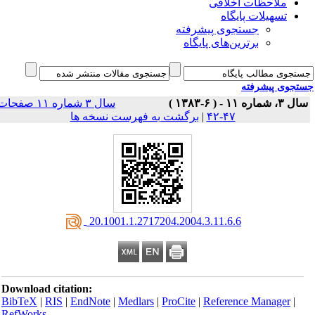
ملاحظات اخلاقی
تسهیلات پایگاه
جستجوی پیشرفته
برترین‌های پایگاه
جوی پیشرفته
 ۱۱ - ( ۶-۱۳۸۳ )
سال ۳ شماره ۱۱ صفحات
۴۷-۴۲
|
برگشت به فهرست نسخه ها
‎ 20.1001.1.2717204.2004.3.11.6.6
Download citation:
BibTeX
|
RIS
|
EndNote
|
Medlars
|
ProCite
|
Reference Manager
|
RefWorks