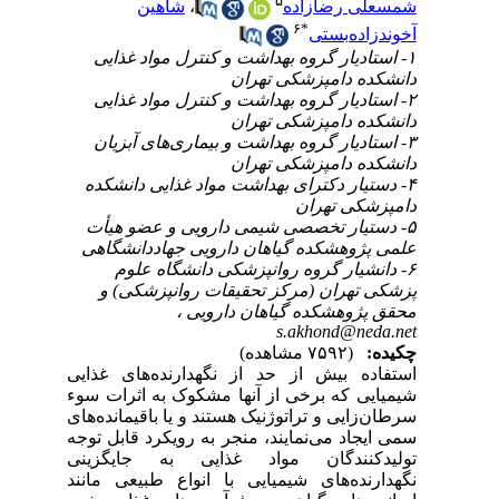
۵
شمسعلی رضازاده
،
شاهین
۶
*
آخوندزاده‌بستی
۱- استادیار گروه بهداشت و کنترل مواد غذایی
دانشکده دامپزشکی تهران
۲- استادیار گروه بهداشت و کنترل مواد غذایی
دانشکده دامپزشکی تهران
۳- استادیار گروه بهداشت و بیماری‌های آبزیان
دانشکده دامپزشکی تهران
۴- دستیار دکترای بهداشت مواد غذایی دانشکده
دامپزشکی تهران
۵- دستیار تخصصی شیمی دارویی و عضو هیأت
علمی پژوهشکده گیاهان دارویی جهاددانشگاهی
۶- دانشیار گروه روانپزشکی دانشگاه علوم
پزشکی تهران (مرکز تحقیقات روانپزشکی) و
محقق پژوهشکده گیاهان دارویی ،
s.akhond@neda.net
چکیده:
(۷۵۹۲ مشاهده)
استفاده بیش از حد از نگهدارنده‌های غذایی
شیمیایی که برخی از آنها مشکوک به اثرات سوء
سرطان‌زایی و تراتوژنیک هستند و یا باقیمانده‌های
سمی ایجاد می‌نمایند، منجر به رویکرد قابل توجه
تولیدکنندگان مواد غذایی به جایگزینی
نگهدارنده‌های شیمیایی با انواع طبیعی مانند