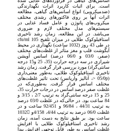
اسانس‌های گیاهی در فرآورده‌های غذایی شده
است. برای اثبات کاربرد اثرات نگهدارندگی
(ضدمیکروبی) انواع اسانس‌های گیاهی، مطالعه
اثرات آنها بر روی فاکتورهای رشدی مختلف
میکروب‌های پاتوژن و عامل فساد غذایی در
سیستم‌های مدل مختلف لازم و ضروری
می‌باشد. در این مطالعه، زمان رشد تاخیری
استافیلوکوک طلایی در میزان تلقیح cfu/ml 105
در طی 43 روز (1032 ساعت) نگهداری در محیط
آبگوشت قلب و مغز متأثر از غلظت‌های مختلف
(صفر، 03/0 و 06/0 درصد) اسانس آویشن
شیرازی در سه درجه حرارت (35، 25 و15 درجه
سانتی‌گراد) مورد بررسی قرار گرفت. زمان رشد
تاخیری استافیلوکوک طلایی، به‌طور معنی‌داری
(05/0p <، آنالیز واریانس) تحت تاثیر غلظت‌های
مختلف اسانس قرار گرفت. به‌طوری‌که در
غلظت صفر درصد اسانس در درجات حرارت 35،
25 و 15 درجه سانتی‌گراد به ترتیب 2/7 ، 3/15 و
84 ساعت بود. در حالی‌که در غلظت 03/0 درصد
به ترتیب 44/31 ، 96/84 و 92/451 ساعت و در
غلظت 06/0 درصد به ترتیب 4/44، 4/158و 1032
ساعت بود. بر طبق نتایج به دست آمده، زمان
رشد تاخیری استافیلوکوک طلایی با افزایش
غلظت اسانس به طور قابل توجهی افزایش پیدا