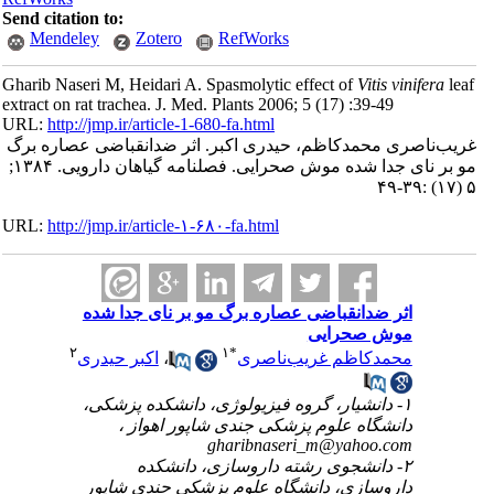
Send citation to:
Mendeley
Zotero
RefWorks
Gharib Naseri M, Heidari A. Spasmolytic effect of
Vitis vinifera
lea
extract on rat trachea. J. Med. Plants 2006; 5 (17) :39-49
URL:
http://jmp.ir/article-1-680-fa.html
یب‌ناصری محمد‌کاظم، حیدری اکبر. اثر ضدانقباضی عصاره برگ
مو بر نای جدا شده موش صحرایی. فصلنامه گياهان دارویی. ۱۳۸۴;
۵
URL:
http://jmp.ir/article-۱-۶۸۰-fa.html
اثر ضدانقباضی عصاره برگ مو بر نای جدا شده
موش صحرایی
۲
۱
*
محمد‌کاظم غریب‌ناصری
،
اکبر حیدری
۱- دانشیار، گروه فیزیولوژی، دانشکده پزشکی،
دانشگاه علوم پزشکی جندی شاپور اهواز ،
gharibnaseri_m@yahoo.com
۲- دانشجوی رشته داروسازی، دانشکده
داروسازی، دانشگاه علوم پزشکی جندی شاپور