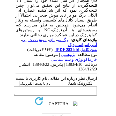
30) همچنان اثر شل کننده خود را نشان داد.
نتیجه‌گیری:
از نتایج این تحقیق می‌توان چنین
نتیجه‌گیری نمود که اثر شل‌کننده عصاره آبی
الکلی برگ مو بر نای موش صحرایی احتمالاً از
طریق انسداد کانال‌های کلسیمی وابسته به ولتاژ
انجام می‌شود. همچنین به نظر می‌رسد که،
رسپتورهای بتا آدرنرژیک،NO و رسپتورهای
کولینرژیک در این عملکرد مهاری دخالتی ندارند.
واژه‌های کلیدی:
برگ مو
،
نای
،
موش صحرایی
،
آنتی اسپاسمودیک
متن کامل
[PDF 283 kb]
(۲۶۶۲ دریافت)
نوع مطالعه:
پژوهشی
| موضوع مقاله:
فارماكولوژی و سم شناسی
دریافت: 1383/4/10 | پذیرش: 1384/3/22 | انتشار:
1384/12/29
ارسال نظر درباره این مقاله : نام کاربری یا پست
الکترونیک شما: