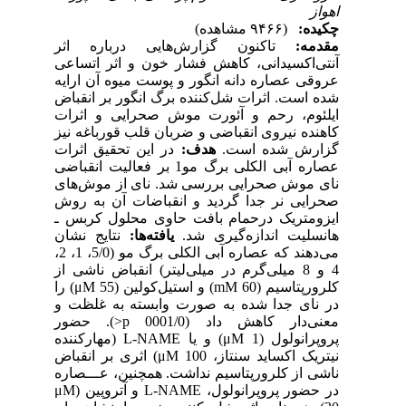
اهواز
چکیده:
(۹۴۶۶ مشاهده)
مقدمه:
تاکنون گزارش‌هایی درباره اثر
آنتی‌اکسیدانی، کاهش فشار خون و اثر اتساعی
عروقی عصاره دانه انگور و پوست میوه آن ارایه
شده است. اثرات شل‌کننده برگ انگور بر انقباض
ایلئوم، رحم و آئورت موش صحرایی و اثرات
کاهنده نیروی انقباضی و ضربان قلب قورباغه نیز
گزارش شده است.
هدف:
در این تحقیق اثرات
عصاره آبی الکلی برگ مو1 بر فعالیت انقباضی
نای موش صحرایی بررسی شد. نای از موش‌های
صحرایی نر جدا گردید و انقباضات آن به روش
ایزومتریک درحمام بافت حاوی محلول کربس ـ
هانسلیت اندازه‌گیری شد.
یافته‌ها:
نتایج نشان
می‌دهند که عصاره آبی الکلی برگ مو (5/0، 1، 2،
4 و 8 میلی‌گرم در میلی‌لیتر) انقباض ناشی از
کلرور‌پتاسیم (mM 60) و استیل‌کولین (μM 55) را
در نای جدا شده به صورت وابسته به غلظت و
معنی‌دار کاهش داد (0001/0 ‍p<). حضور
پروپرانولول (μM 1) و یا L-NAME (مهار‌کننده
نیتریک اکساید سنتاز، μM 100) اثری بر انقباض
ناشی از کلرور‌پتاسیم نداشت. همچنین، عـــصاره
در حضور پروپرانولول، L-NAME و آتروپین (μM