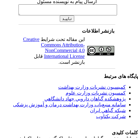
ارسال پیام به نویسنده مسئول
بازنشر اطلاعات
این مقاله تحت شرایط
Creative
Commons Attribution-
NonCommercial 4.0
International License
قابل
بازنشر است.
اه های مرتبط
کمیسیون نشریات وزارت بهداشت
کمسیون نشریات وزارت علوم
پژوهشكده گياهان دارويي جهاد دانشگاهي
سامانه منبع‌ياب وزارت بهداشت درمان و آموزش پزشکی
شبكه گياهي ايران
شرکت یکتاوب
ت کلیدی