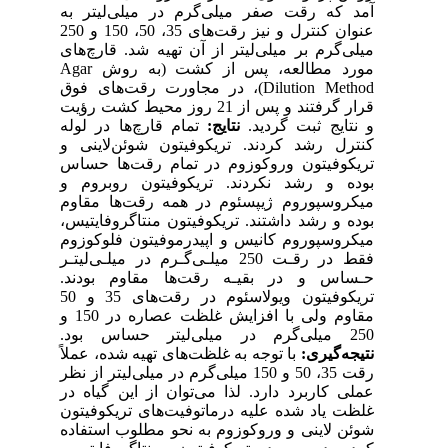
آمد که رقت صفر میلی‌گرم در میلی‌لیتر به
عنوان کنترل و نیز رقت‌های 35، 50، 150 و 250
میلی‌گرم بر میلی‌لیتر از آن تهیه شد. قارچ‌های
مورد مطالعه، پس از کشت (به روش Agar
Dilution Method)، در مجاورت رقت‌های فوق
قرار گرفتند و پس از 21 روز محیط کشت رؤیت
و نتایج ثبت گردید.
نتایج:
تمام قارچ‌ها در لوله
کنترل رشد کردند. تریکوفیتون شوئن‌لاینی و
تریکوفیتون وروکوزوم در تمام رقت‌ها حساس
بوده و رشد نکردند. تریکوفیتون روبروم و
میکروسپوروم ژیپسئوم در همه رقت‌ها مقاوم
بوده و رشد داشتند. تریکوفیتون منتاگروفایتیس،
میکروسپوروم کانیس و اپیدرموفیتون فلوکوزوم
فقط در رقـت 250 میلـی‌گـرم در میلـی‌لیتـر
حـساس و در بقیـه رقت‌ها مقاوم بودند.
تریکوفیتون ویولاسئوم در رقت‌های 35 و 50
مقاوم ولی با افزایش غلظت عصاره در 150 و
250 میلی‌گرم در میلی‌لیتر حساس بود.
نتیجه‌گیری:
با توجه به غلظت‌های تهیه شده، عملاً
رقت 35، 50 و 150 میلی‌گرم در میلی‌لیتر از نظر
عملی کاربرد دارد. لذا می‌توان از این گیاه در
غلظت یاد شده علیه درماتوفیت‌های تریکوفیتون
شوئن لاینی و وروکوزوم به نحو مطلوب استفاده