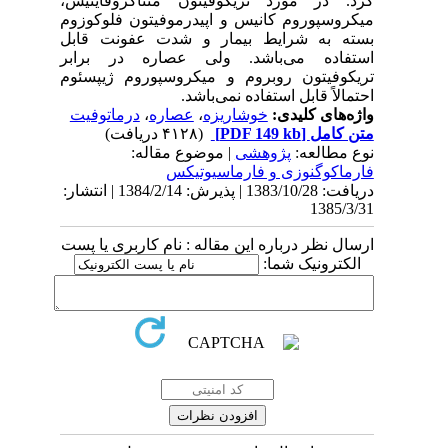
کرد. در مورد تریکوفیتون منتاگروفایتیس،
میکروسپوروم کانیس و اپیدرموفیتون فلوکوزوم
بسته به شرایط بیمار و شدت عفونت قابل
استفاده می‌باشد. ولی عصاره در برابر
تریکوفیتون روبروم و میکروسپوروم ژیپسئوم
احتمالاً قابل استفاده نمی‌باشد.
واژه‌های کلیدی:
خوشاریزه
،
عصاره
،
درماتوفیت
متن کامل
[PDF 149 kb]
(۴۱۲۸ دریافت)
نوع مطالعه:
پژوهشی
| موضوع مقاله:
فارماكوگنوزی و فارماسيوتيكس
دریافت: 1383/10/28 | پذیرش: 1384/2/14 | انتشار:
1385/3/31
ارسال نظر درباره این مقاله : نام کاربری یا پست
الکترونیک شما: