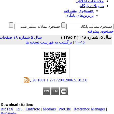
ملاحظات اخلاقی
تسهیلات پایگاه
جستجوی پیشرفته
برترین‌های پایگاه
جوی پیشرفته
 ۱۸ - ( ۳-۱۳۸۵ )
سال ۵ شماره ۱۸ صفحات
۱۶-۱۰
|
برگشت به فهرست نسخه ها
‎ 20.1001.1.2717204.2006.5.18.2.0
Download citation:
BibTeX
|
RIS
|
EndNote
|
Medlars
|
ProCite
|
Reference Manager
|
RefWorks