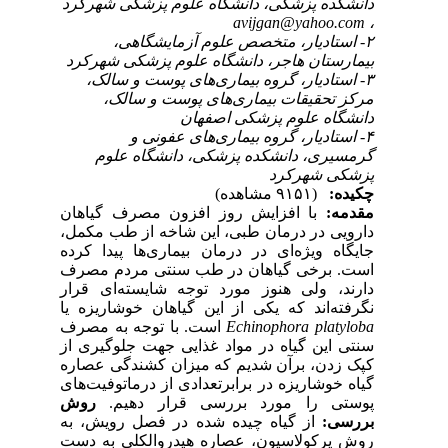
دانشکده پزشکی، دانشگاه علوم پزشکی شهرکرد
avijgan@yahoo.com
،
۲- استادیار، متخصص علوم آزمایشگاهی،
بیمارستان هاجر، دانشگاه علوم پزشکی شهرکرد
۳- استادیار، گروه بیماری‌های پوست و سالک،
مرکز تحقیقات بیماری‌های پوست و سالک،
دانشگاه علوم پزشکی اصفهان
۴- استادیار، گروه بیماری‌های عفونی و
گرمسیری، دانشکده پزشکی، دانشگاه علوم
پزشکی شهرکرد
چکیده:
(۹۱۵۱ مشاهده)
مقدمه:
با افزایش روز افزون مصرف گیاهان
دارویی در درمان طبی، این شاخه از طب مکمل،
جایگاه ویژه‌ای در درمان بیماری‌ها پیدا کرده
است. برخی گیاهان در طب سنتی مردم مصرف
دارند، ولی هنوز مورد توجه شایسته‌ای قرار
نگرفته‌اند که یکی از این گیاهان خوشاریزه یا
Echinophora platyloba
است. با توجه به مصرف
سنتی این گیاه در مواد غذایی جهت جلوگیری از
کپک زدن، برآن شدیم که میزان کشندگی عصاره
گیاه خوشاریزه در برابرتعدادی از درماتوفیت‌های
پوستی را مورد بررسی قرار دهیم.
روش
بررسی:
از گیاه چیده شده در فصل رویش، به
روش پرکولاسیون، عصاره هیدروالکلی به دست