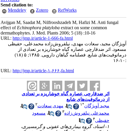
Send citation to:
Mendeley
Zotero
RefWorks
Avijgan M, Saadat M, Nilfrooshzadeh M, Hafizi M. Anti fungal
effect of
Echinophora platyloba
extract on some common
dermathophytes. J. Med. Plants 2006; 5 (18) :10-16
URL:
http://jmp.ir/article-1-666-fa.html
یژگان مجید، سعادت مهدی، نیلفروش‌زاده محمدعلی، حفیظی
عود. اثر ضدقارچی عصاره گیاه خوشاریزه بر تعدادی از
درماتوفیت‌های شایع. فصلنامه گياهان دارویی. ۱۳۸۵; ۵ (۱۸)
URL:
http://jmp.ir/article-۱-۶۶۶-fa.html
اثر ضدقارچی عصاره گیاه خوشاریزه بر تعدادی
از درماتوفیت‌های شایع
۲
۱
*
مجید آویژگان
،
مهدی سعادت
،
۳
محمدعلی نیلفروش‌زاده
،
مسعود
۴
حفیظی
۱- استاد، گروه بیماری‌های عفونی و گرمسیری،