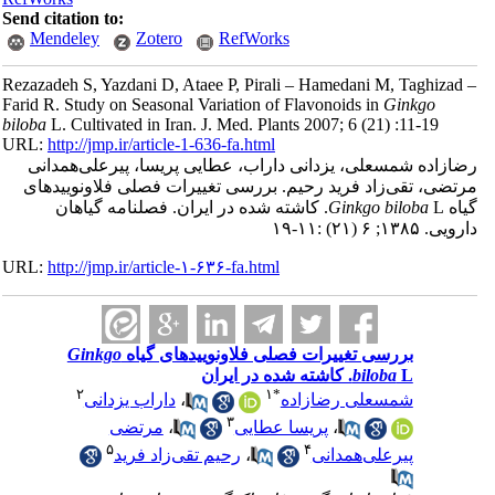
Send citation to:
Mendeley
Zotero
RefWorks
Rezazadeh S, Yazdani D, Ataee P, Pirali – Hamedani M, Taghizad
Farid R. Study on Seasonal Variation of Flavonoids in
Ginkgo
biloba
L. Cultivated in Iran. J. Med. Plants 2007; 6 (21) :11-19
URL:
http://jmp.ir/article-1-636-fa.html
ازاده شمسعلی، یزدانی داراب، عطایی پریسا، پیرعلی‌همدانی
تضی، تقی‌زاد فرید رحیم. بررسی تغییرات فصلی فلاونوییدهای
اه
Ginkgo biloba
L. کاشته شده در ایران. فصلنامه گياهان
ی. ۱۳۸۵; ۶ (۲۱) :۱۱-۱۹
URL:
http://jmp.ir/article-۱-۶۳۶-fa.html
بررسی تغییرات فصلی فلاونوییدهای گیاه
Ginkgo
L. کاشته شده در ایران
biloba
۲
۱
*
شمسعلی رضازاده
،
داراب یزدانی
۳
،
پریسا عطایی
،
مرتضی
۵
۴
پیرعلی‌همدانی
،
رحیم تقی‌زاد فرید