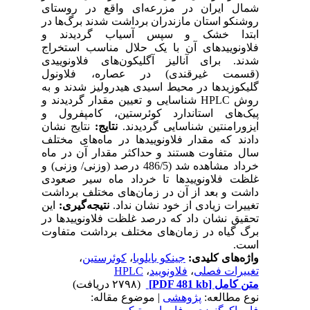
شمال ایران در مزرعه‌ای واقع در روستای
روشنکو استان مازندران برداشت شدند برگ‌ها در
ابتدا خشک و سپس آسیاب گردیدند و
فلاونوییدهای آن با یک حلال مناسب استخراج
شدند. برای آنالیز آگلیکون‌های فلاونوییدی
(قسمت غیرقندی) در عصاره، فلاونول
گلیکوزیدها در محیط اسیدی هیدرولیز شدند و به
روش HPLC شناسایی و تعیین مقدار گردیدند و
پیک‌های استاندارد کوئرستین، کامپفرول و
ایزورامنتین شناسایی گردیدند.
نتایج:
نتایج نشان
دادند که مقدار فلاونوییدها در ماه‌های مختلف
سال متفاوت هستند و حداکثر مقدار آن در ماه
خرداد مشاهده شد (486/5 درصد (وزنی/ وزنی) و
غلظت فلاونوییدها تا خرداد ماه سیر صعودی
داشت و بعد از آن در زمان‌های مختلف برداشت
تغییرات زیادی از خود نشان نداد.
نتیجه‌گیری:
این
تحقیق نشان داد که درصد غلظت فلاونوییدها در
برگ گیاه در زمان‌های مختلف برداشت متفاوت
است.
واژه‌های کلیدی:
جینکو بایلوبا
،
کوئرستین
،
تغییرات فصلی
،
فلاونویید
،
HPLC
متن کامل
[PDF 481 kb]
(۲۷۹۸ دریافت)
نوع مطالعه:
پژوهشی
| موضوع مقاله: