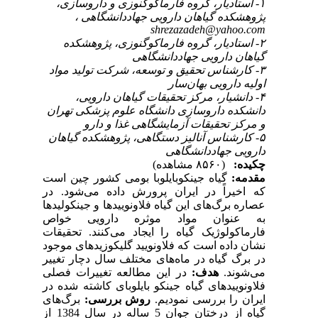
۱- استادیار، گروه فارماکوگنوزی و داروسازی،
پژوهشکده گیاهان دارویی جهاددانشگاهی ،
shrezazadeh@yahoo.com
۲- استادیار، گروه فارماکوگنوزی، پژوهشکده
گیاهان دارویی جهاددانشگاهی
۳- کارشناس تحقیق و توسعه، شرکت تولید مواد
اولیه دارویی بهان‌سار
۴- دانشیار، مرکز تحقیقات گیاهان دارویی،
دانشکده داروسازی دانشگاه علوم پزشکی تهران
و مرکز تحقیقات آزمایشگاهی غذا و دارو
۵- کارشناس آنالیز دستگاهی، پژوهشکده گیاهان
دارویی جهاددانشگاهی
چکیده:
(۸۵۶۰ مشاهده)
مقدمه:
گیاه جینکوبایلوبا بومی کشور چین است
که اخیراً در ایران پرورش داده می‌شود. در
عصاره برگ‌های این گیاه فلاونوییدها و جینکولیدها
به عنوان مواد موثره دارویی خواص
فارماکولوژیک گیاه را ایجاد می‌کنند. تحقیقات
نشان داده است که فلاونویید گلیکوزیدهای موجود
در برگ گیاه در ماه‌های مختلف سال دچار تغییر
می‌شوند.
هدف:
در این مطالعه تغییرات فصلی
فلاونوییدهای گیاه جینکو بایلوبای کاشته شده در
ایران را بررسی نمودیم.
روش بررسی:
برگ‌های
گیاه از درختان جوان 5 ساله در سال 1384 از