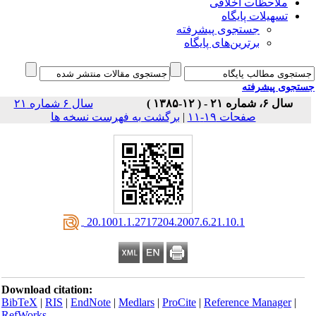
ملاحظات اخلاقی
تسهیلات پایگاه
جستجوی پیشرفته
برترین‌های پایگاه
جوی پیشرفته
سال ۶، شماره ۲۱ - ( ۱۲-۱۳۸۵ )
سال ۶ شماره ۲۱
صفحات ۱۹-۱۱
|
برگشت به فهرست نسخه ها
‎ 20.1001.1.2717204.2007.6.21.10.1
Download citation:
BibTeX
|
RIS
|
EndNote
|
Medlars
|
ProCite
|
Reference Manager
|
RefWorks