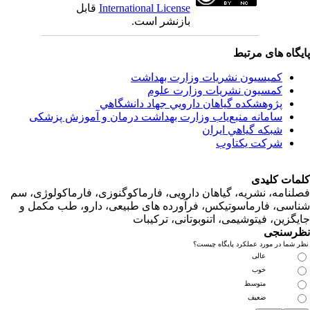
International License
قابل
بازنشر است.
اه های مرتبط
کمیسیون نشریات وزارت بهداشت
کمسیون نشریات وزارت علوم
پژوهشكده گياهان دارويي جهاد دانشگاهي
سامانه منبع‌ياب وزارت بهداشت درمان و آموزش پزشکی
شبكه گياهي ايران
شرکت یکتاوب
ت کلیدی
امه، نشریه، گیاهان دارویی، فارماکوگنوزی، فارماکولوژی، سم
ی، فارماسوتیکس، فرآورده های طبیعی، دارو، طب مکمل و
زین، فیتوشیمی، اتنوبوتانی، ترکیبات
سنجی
ما در مورد عملکرد پایگاه چیست؟
عالی
خوب
متوسط
ضعیف