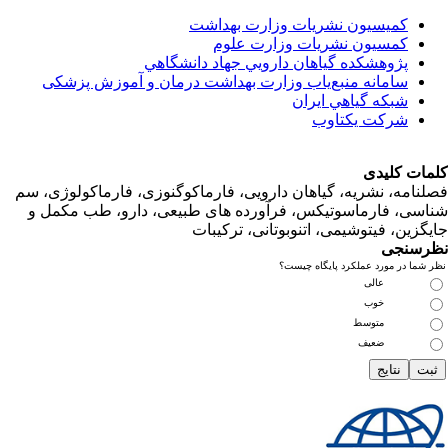
کمیسیون نشریات وزارت بهداشت
کمسیون نشریات وزارت علوم
پژوهشكده گياهان دارويي جهاد دانشگاهي
سامانه منبع‌ياب وزارت بهداشت درمان و آموزش پزشکی
شبكه گياهي ايران
شرکت یکتاوب
ت کلیدی
امه، نشریه، گیاهان دارویی، فارماکوگنوزی، فارماکولوژی، سم
ی، فارماسوتیکس، فرآورده های طبیعی، دارو، طب مکمل و
زین، فیتوشیمی، اتنوبوتانی، ترکیبات
سنجی
ما در مورد عملکرد پایگاه چیست؟
عالی
خوب
متوسط
ضعیف