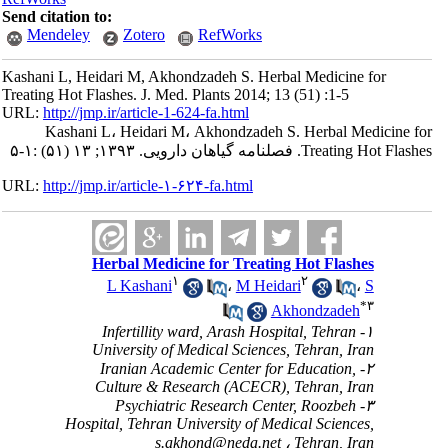
Send citation to:
Mendeley
Zotero
RefWorks
Kashani L, Heidari M, Akhondzadeh S. Herbal Medicine for
Treating Hot Flashes. J. Med. Plants 2014; 13 (51) :1-5
URL:
http://jmp.ir/article-1-624-fa.html
Kashani L، Heidari M، Akhondzadeh S. Herbal Medicine f
Treating Hot Flashes. امه گياهان دارویی. ۱۳۹۳; ۱۳ (۵۱) :۱-۵
URL:
http://jmp.ir/article-۱-۶۲۴-fa.html
Herbal Medicine for Treating Hot Flashes
۱
۲
L Kashani
،
M Heidari
،
S
*
۳
Akhondzadeh
۱- Infertillity ward, Arash Hospital, Tehran
University of Medical Sciences, Tehran, Iran
۲- Iranian Academic Center for Education,
Culture & Research (ACECR), Tehran, Iran
۳- Psychiatric Research Center, Roozbeh
Hospital, Tehran University of Medical Sciences,
s.akhond@neda.net
Tehran, Iran ،