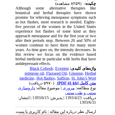
چکیده:
(۸۲۵۹ مشاهده)
Although some alternative therapies like
botanical and herbal therapies have shown
promise for relieving menopause symptoms such
as hot flashes, more research is needed. Eighty-
five percent of the women in the United States
experience hot flashes of some kind as they
approach menopause and for the first year or two
after their periods stop. Between 20 and 50% of
women continue to have them for many more
years. As time goes on, the intensity decreases. In
this review we focus on the evidence based
herbal medicine in particular with herbs that have
antidepressant effects.
Black Cohosh
،
Evening
واژه‌های کلیدی:
primrose oil
،
Flaxseed Oil
،
Ginseng
،
Herbal
medicine
،
Hot flashes
،
Saffron
،
St. John’s Wort
(۵۹۷۰ دریافت)
[PDF 41 kb]
متن کامل
نوع مطالعه:
مروری
| موضوع مقاله:
داروسازی
سنتی و طب سنتی
دریافت: 1393/4/23 | پذیرش: 1393/6/15 | انتشار:
1393/6/31
ارسال نظر درباره این مقاله : نام کاربری یا پست