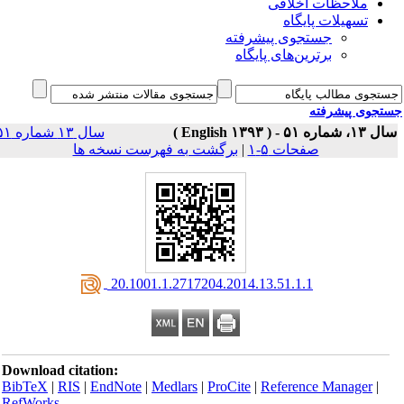
ملاحظات اخلاقی
تسهیلات پایگاه
جستجوی پیشرفته
برترین‌های پایگاه
جوی پیشرفته
سال ۱۳، شماره ۵۱ - 
سال ۱۳ شماره ۵۱
برگشت به فهرست نسخه ها
|
صفحات ۵-۱
‎ 20.1001.1.2717204.2014.13.51.1.1
Download citation:
BibTeX
|
RIS
|
EndNote
|
Medlars
|
ProCite
|
Reference Manager
|
RefWorks