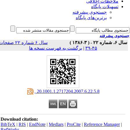
ملاحظات اخلاقی
تسهیلات پایگاه
جستجوی پیشرفته
برترین‌های پایگاه
جوی پیشرفته
 ۲۲ - ( ۳-۱۳۸۶ )
سال ۶ شماره ۲۲ صفحات
۴۵-۳۹
|
برگشت به فهرست نسخه ها
‎ 20.1001.1.2717204.2007.6.22.5.8
Download citation:
BibTeX
|
RIS
|
EndNote
|
Medlars
|
ProCite
|
Reference Manager
|
RefWorks