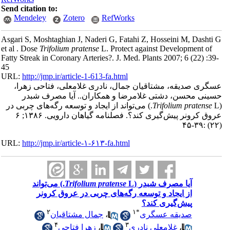
Send citation to:
Mendeley
Zotero
RefWorks
Asgari S, Moshtaghian J, Naderi G, Fatahi Z, Hosseini M, Dashti
et al . Dose
Trifolium pratense
L. Protect against Development of
Fatty Streak in Coronary Arteries?. J. Med. Plants 2007; 6 (22) :39
45
URL:
http://jmp.ir/article-1-613-fa.html
گری صدیقه، مشتاقیان جمال، نادری غلامعلی، فتاحی زهرا،
ینی محسن، دشتی غلامرضا و همکاران.. آیا مصرف شبدر
Trifolium pratense
L.) می‌تواند از ایجاد و توسعه رگه‌های چربی در
عروق کرونر پیش‌گیری کند؟. فصلنامه گياهان دارویی. ۱۳۸۶; ۶
URL:
http://jmp.ir/article-۱-۶۱۳-fa.html
آیا مصرف شبدر (
Trifolium pratense
L.) می‌تواند
از ایجاد و توسعه رگه‌های چربی در عروق کرونر
پیش‌گیری کند؟
۲
۱
*
صدیقه عسگری
،
جمال مشتاقیان
۴
۳
،
غلامعلی نادری
،
زهرا فتاحی