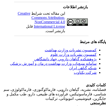
بازنشر اطلاعات
این مقاله تحت شرایط
Creative
Commons Attribution-
NonCommercial 4.0
International License
قابل
بازنشر است.
اه های مرتبط
کمیسیون نشریات وزارت بهداشت
کمسیون نشریات وزارت علوم
پژوهشكده گياهان دارويي جهاد دانشگاهي
سامانه منبع‌ياب وزارت بهداشت درمان و آموزش پزشکی
شبكه گياهي ايران
شرکت یکتاوب
ت کلیدی
امه، نشریه، گیاهان دارویی، فارماکوگنوزی، فارماکولوژی، سم
ی، فارماسوتیکس، فرآورده های طبیعی، دارو، طب مکمل و
زین، فیتوشیمی، اتنوبوتانی، ترکیبات
سنجی