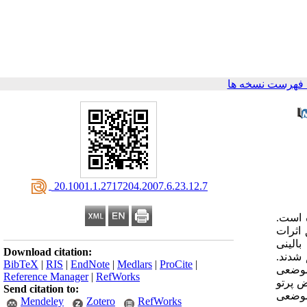
 فهرست نسخه ها
‎ 20.1001.1.2717204.2007.6.23.12.7
ه است.
 اثرات
الینی
Download citation:
ادفی به دو گروه 30 تایی تقسیم شدند.
BibTeX
|
RIS
|
EndNote
|
Medlars
|
ProCite
|
یتر استون به صورت موضعی
Reference Manager
|
RefWorks
وز و هر روز به مدت 45 دقیقه در معرض پرتو
Send citation to:
موضعی
Mendeley
Zotero
RefWorks