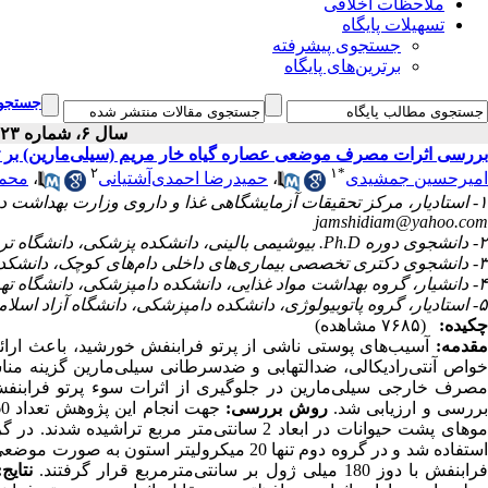
ملاحظات اخلاقی
تسهیلات پایگاه
جستجوی پیشرفته
برترین‌های پایگاه
جستجوی
سال ۶، شماره ۲۳ - ( ۶-۱۳۸۶ )
بررسی اثرات مصرف موضعی عصاره گیاه خار مریم (سیلی‌مارین) بر تغ
۲
۱
*
امیرحسین جمشیدی
،
حمیدرضا احمدی‌آشتیانی
،
محمد
۱- استادیار، مرکز تحقیقات آزمایشگاهی غذا و داروی وزارت بهداشت درمان و آموزش پزشکی و پژوهشکده گیاهان دارویی جهاددانشگاهی ،
jamshidiam@yahoo.com
۲- دانشجوی دوره Ph.D. بیوشیمی بالینی، دانشکده پزشکی، دانشگاه تربیت مدرس
۳- دانشجوی دکتری تخصصی بیماری‌های داخلی دام‌های کوچک، دانشکده دامپزشکی، دانشگاه آزاد اسلامی واحد علوم و تحقیقات تهران
۴- دانشیار، گروه بهداشت مواد غذایی، دانشکده دامپزشکی، دانشگاه تهران
۵- استادیار، گروه پاتوبیولوژی، دانشکده دامپزشکی، دانشگاه آزاد اسلامی واحد کرج
چکیده:
(۷۶۸۵ مشاهده)
مقدمه:
آسیب‌های پوستی ناشی از پرتو فرابنفش خورشید، باعث ارائه
واص آنتی‌رادیکالی، ضد‌التهابی و ضدسرطانی سیلی‌مارین گزینه من
مصرف خارجی سیلی‌مارین در جلوگیری از اثرات سوء پرتو فرابنفش بر
ررسی و ارزیابی شد.
روش بررسی:
رابنفش با دوز 180 میلی ‌ژول بر سانتی‌مترمربع قرار گرفتند.
نتایج