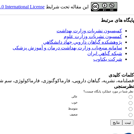
این مقاله تحت شرایط
 International License
پایگاه های مرتبط
کمیسیون نشریات وزارت بهداشت
کمسیون نشریات وزارت علوم
پژوهشكده گياهان دارويي جهاد دانشگاهي
سامانه منبع‌ياب وزارت بهداشت درمان و آموزش پزشکی
شبكه گياهي ايران
شرکت یکتاوب
کلمات کلیدی
فصلنامه، نشریه، گیاهان دارویی، فارماکوگنوزی، فارماکولوژی، سم ش
نظرسنجی
نظر شما در مورد عملکرد پایگاه چیست؟
عالی
خوب
متوسط
ضعیف