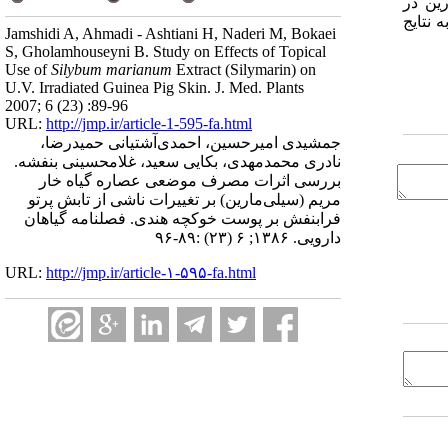
ین در
 نتایج
Jamshidi A, Ahmadi - Ashtiani H, Naderi M, Bokaei
S, Gholamhouseyni B. Study on Effects of Topical
Use of
Silybum marianum
Extract (Silymarin) on
U.V. Irradiated Guinea Pig Skin. J. Med. Plants
2007; 6 (23) :89-96
URL:
http://jmp.ir/article-1-595-fa.html
جمشیدی امیرحسین، احمدی‌آشتیانی حمیدرضا،
نادری محمدمهدی، بکایی سعید، غلامحسینی بنفشه.
بررسی اثرات مصرف موضعی عصاره گیاه خار
مریم (سیلی‌مارین) بر تغییرات ناشی از تابش پرتو
فرابنفش بر پوست خوکچه‌ هندی. فصلنامه گياهان
دارویی. ۱۳۸۶; ۶ (۲۳) :۸۹-۹۶
URL:
http://jmp.ir/article-۱-۵۹۵-fa.html