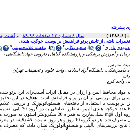
 پیشرفته
سال ۶ شماره ۲۳ صفحات ۹۶-۸۹
|
برگشت به
ییرات ناشی از تابش پرتو فرابنفش بر پوست خوکچه‌ هندی
۵
۴
۳
مهدی نادری
،
سعید بکایی
،
بنفشه غلامحسینی
 مواد محافظ ایمن و ارزان در مقابل اثرات آسیب‌زای این پرتو شد
اسبی برای بررسی اثر آن بر پرتو فرابنفش است.
هدف:
در این تحقیق
 پوست با استفاده از یافته‌های هیستوپاتولوژیک و بررسی علایم ب
جهت انجام این پژوهش تعداد 60 عدد خوکچه ‌هندی آلبینو به طور تص
موهای پشت حیوانات در ابعاد 2 سانتی‌متر مربع تراشیده شدند. در گروه اول mg9 سیلی‌مارین به همراه 20 میکرول
استفاده شد و در گروه دوم تنها 20 میکرولیتر استون به صورت موضعی مصرف شد. هر دو گروه 10 ر
:
نتایج بررسی‌های بالینی و هیستوپاتولوژیک نشان دادند که مصرف 