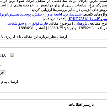
یلی‌مارین دارای اثرات محافظتی در مقابل اثرات سوء پرتو فر
پیش‌گیری از ضایعات ناشی از پرتو فرابنفش در خوکچه هندی کارا است. ن
روش‌های آنزیمی در سایر بررسی‌ها ارزیابی گردید.
واژه‌های کلیدی:
سیلی‌مارین
،
اشعه ماوراء بنفش
،
پوست
،
هیستوپاتولو
متن کامل
[PDF 785 kb]
(۳۷۱۷ دریافت)
نوع مطالعه:
پژوهشی
| موضوع مقاله:
فارماكولوژی و سم شناسی
دریافت: 1385/2/13 | پذیرش: 1386/1/25 | انتشار: 1386/6/31
ارسال نظر درباره این مقاله : نام کاربری ی
ارسال پیام 
بازنشر اطلاعات