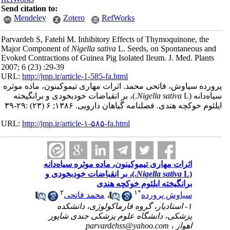
Send citation to:
Mendeley
Zotero
RefWorks
Parvardeh S, Fatehi M. Inhibitory Effects of Thymoquinone, the
Major Component of
Nigella sativa
L. Seeds, on Spontaneous and
Evoked Contractions of Guinea Pig Isolated Ileum. J. Med. Plants
2007; 6 (23) :29-39
URL:
http://jmp.ir/article-1-585-fa.html
ورده سیاوش، فاتحی محمد. اثرات مهاری تیموکینون، ماده موثره
اه‌دانه (
Nigella sativa
L.)، بر انقباضات خودبخودی و برانگیخته
لئوم خوکچه هندی. فصلنامه گياهان دارویی. ۱۳۸۶; ۶ (۲۳) :۲۹-۳۹
URL:
http://jmp.ir/article-۱-۵۸۵-fa.html
اثرات مهاری تیموکینون، ماده موثره سیاه‌دانه
(
Nigella sativa
L.)، بر انقباضات خودبخودی و
برانگیخته ایلئوم خوکچه هندی
۲
۱
*
سیاوش پرورده
،
محمد فاتحی
۱- استادیار، گروه فارماکولوژی، دانشکده
پزشکی، دانشگاه علوم پزشکی جندی شاپور
اهواز ،
parvardehss@yahoo.com