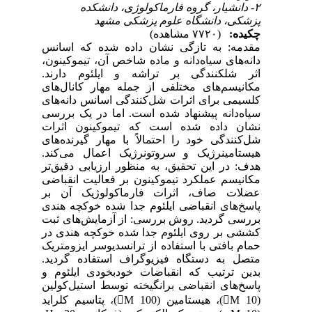
۲- دانشیار، گروه فارماکولوژی، دانشکده
پزشکی، دانشگاه علوم پزشکی مشهد
چکیده:
(۷۷۲۰ مشاهده)
مقدمه: به تازگی نشان داده شده که اسانس
دانه‌های سیاه‌دانه و ماده شاخص آن، تیموکینون،
اثر شل‏کنندگی بر تراشه و ایلئوم دارند.
مکانیسم‌های مختلفی از جمله مهار کانال‌های
کلسیمی برای اثرات شل‌کنندگی اسانس دانه‌های
سیاه‌دانه پیشنهاد شده است. اما در یک بررسی
نشان داده شده است که تیموکینون اثرات
شل‌کنندگی خود را احتمالاً با مهار گیرنده‌های
هیستامینرژیک و سروتونرژیک اعمال می‌کند.
هدف: در این تحقیق، به منظور ارزیابی دقیق‌تر
مکانیسم عملکرد تیموکینون بر فعالیت انقباضی
عضلات صاف، اثرات فارماکولوژیک آن بر
پاسخ‌های انقباضی ایلئوم جدا شده خوکچه هندی
بررسی گردید. روش‌ بررسی: از آزمایش‌های ثبت
کششی بر روی ایلئوم جدا شده خوکچه هندی در
حمام بافتی با استفاده از ترانسدیوسر ایزومتریک
متصل به دستگاه فیزیوگراف استفاده گردید.
بدین ترتیب که انقباضات خودبخودی ایلئوم و
پاسخ‌های انقباضی برانگیخته توسط استیل‌کولین
(M 10)، هیستامین (M 100)، پتاسیم کلراید