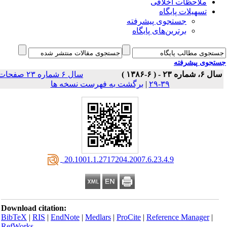
ملاحظات اخلاقی
تسهیلات پایگاه
جستجوی پیشرفته
برترین‌های پایگاه
جوی پیشرفته
 ۲۳ - ( ۶-۱۳۸۶ )
سال ۶ شماره ۲۳ صفحات
۳۹-۲۹
|
برگشت به فهرست نسخه ها
‎ 20.1001.1.2717204.2007.6.23.4.9
Download citation:
BibTeX
|
RIS
|
EndNote
|
Medlars
|
ProCite
|
Reference Manager
|
RefWorks