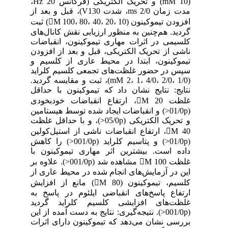
(mM 10) و تحریک الکتریکی (فرکانس Hz 20،
مدت زمان ms 2/0، شدت V130)، قبل و بعد از
افزودن تیموکینون (M 100، 80، 40، 20، 10) ثبت
گردید. هم‌چنین به منظور ارزیابی نقش کانال‌های
کلسیمی در اثرات مهاری تیموکینون، انقباضات
ناشی از تحریک الکتریکی، قبل و بعد از افزودن
تیموکینون، ابتدا در محیط عاری از کلسیم و
سپس در حضور غلظت‌های تجمعی کلسیم کلراید
(mM 2، 1، 4/0، 2/0، 1/0)، ثبت و مقایسه گردید.
نتایج: نتایج نشان داد که تیموکینون با حداقل
غلظت M 20، ارتفاع انقباضات خودبخودی
(01/0p<) و انقباضات ایجاد شده توسط هیستامین
و تحریک الکتریکی (05/0p<)، و با حداقل غلظت
M 40، ارتفاع انقباضات ناشی از استیل‌کولین
(01/0p<) و پتاسیم کلراید (001/0p<) را کاهش
داده است. بیشترین اثر مهاری تیموکینون با
غلظت M 100 مشاهده شد (001/0p<). علاوه بر
این در آزمایش‌های انجام شده در محیط عاری از
کلسیم، تیموکینون (M 80) مانع از افزایش
ارتفاع پاسخ‌های انقباضی ایلئوم در پاسخ به
غلظت‌های افزایشی کلسیم کلراید گردید
(001/0p<). نتیجه‌گیری: نتایج به دست آمده از این
بررسی نشان می‌دهد که تیموکینون دارای اثرات