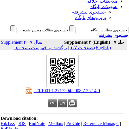
ملاحظات اخلاقی
تسهیلات پایگاه
جستجوی پیشرفته
برترین‌های پایگاه
جوی پیشرفته
جلد ۷ - Supplement ۴ (
سال ۷ - Supplement ۴
برگشت به فهرست نسخه ها
|
(English) صفحات ۷-۱
‎ 20.1001.1.2717204.2008.7.25.14.0
Download citation:
BibTeX
|
RIS
|
EndNote
|
Medlars
|
ProCite
|
Reference Manager
|
RefWorks