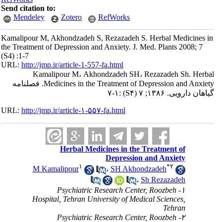
Send citation to:
Mendeley
Zotero
RefWorks
Kamalipour M, Akhondzadeh S, Rezazadeh S. Herbal Medicines i
the Treatment of Depression and Anxiety. J. Med. Plants 2008; 7
(S4) :1-7
URL:
http://jmp.ir/article-1-557-fa.html
Kamalipour M، Akhondzadeh SH، Rezazadeh Sh. Herb
Medicines in the Treatment of Depression and Anxiety. فصلنامه
:۱-۷
(S۴)
اهان دارویی. ۱۳۸۶; ۷
URL:
http://jmp.ir/article-۱-۵۵۷-fa.html
Herbal Medicines in the Treatment of
Depression and Anxiety
۱
*
۲
M Kamalipour
،
SH Akhondzadeh
،
Sh Rezazadeh
۱- Psychiatric Research Center, Roozbeh
Hospital, Tehran University of Medical Sciences,
Tehran
۲- Psychiatric Research Center, Roozbeh