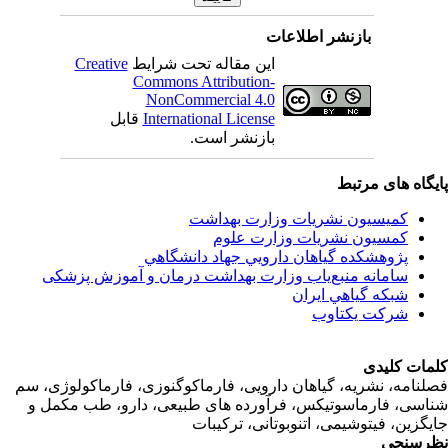
بازنشر اطلاعات
Creative
این مقاله تحت شرایط
Commons Attribution-
NonCommercial 4.0
قابل
International License
بازنشر است.
اه های مرتبط
کمیسیون نشریات وزارت بهداشت
کمسیون نشریات وزارت علوم
پژوهشكده گياهان دارويي جهاد دانشگاهي
سامانه منبع‌ياب وزارت بهداشت درمان و آموزش پزشکی
شبكه گياهي ايران
شرکت یکتاوب
ت کلیدی
امه، نشریه، گیاهان دارویی، فارماکوگنوزی، فارماکولوژی، سم
ی، فارماسوتیکس، فرآورده های طبیعی، دارو، طب مکمل و
زین، فیتوشیمی، اتنوبوتانی، ترکیبات
سنجی