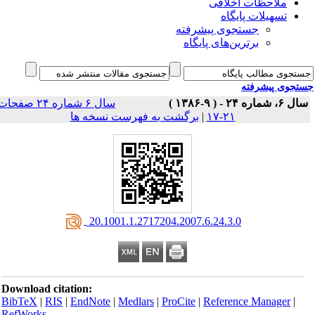
ملاحظات اخلاقی
تسهیلات پایگاه
جستجوی پیشرفته
برترین‌های پایگاه
جوی پیشرفته
 ۲۴ - ( ۹-۱۳۸۶ )
سال ۶ شماره ۲۴ صفحات
۲۱-۱۷
|
برگشت به فهرست نسخه ها
‎ 20.1001.1.2717204.2007.6.24.3.0
Download citation:
BibTeX
|
RIS
|
EndNote
|
Medlars
|
ProCite
|
Reference Manager
|
RefWorks