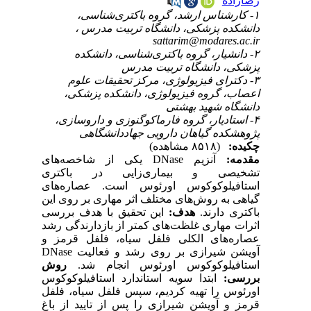
رضازاده
۱- کارشناس ارشد، گروه باکتری‌شناسی،
دانشکده پزشکی، دانشگاه تربیت مدرس ،
sattarim@modares.ac.ir
۲- دانشیار، گروه باکتری‌شناسی، دانشکده
پزشکی، دانشگاه تربیت مدرس
۳- دکترای فیزیولوژی، مرکز تحقیقات علوم
اعصاب، گروه فیزیولوژی، دانشکده پزشکی،
دانشگاه شهید بهشتی
۴- استادیار، گروه فارماکوگنوزی و داروسازی،
پژوهشکده گیاهان دارویی جهاددانشگاهی
چکیده:
(۸۵۱۸ مشاهده)
مقدمه:
آنزیم DNase یکی از شاخصه‌های
تشخیصی و بیماری‌زایی در باکتری
استافیلوکوکوس اورئوس است. عصاره‌های
گیاهی به روش‌های مختلف اثر مهاری بر روی این
باکتری دارند.
هدف:
این تحقیق با هدف بررسی
اثرات مهاری غلظت‌های کمتر از بازدارندگی رشد
عصاره‌های الکلی فلفل سیاه، فلفل قرمز و
آویشن شیرازی بر روی رشد و فعالیت DNase
استافیلوکوکوس اورئوس انجام شد.
روش‌
بررسی:
ابتدا سویه استاندارد استافیلوکوکوس
اورئوس را تهیه کردیم، سپس فلفل سیاه، فلفل
قرمز و آویشن شیرازی را پس از تایید از باغ