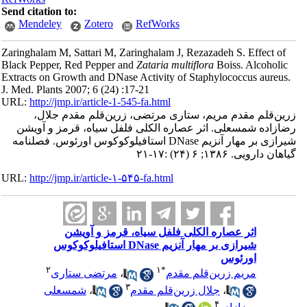
Send citation to:
Mendeley
Zotero
RefWorks
Zaringhalam M, Sattari M, Zaringhalam J, Rezazadeh S. Effect of
Black Pepper, Red Pepper and
Zataria multiflora
Boiss. Alcoholic
Extracts on Growth and DNase Activity of Staphylococcus aureus.
J. Med. Plants 2007; 6 (24) :17-21
URL:
http://jmp.ir/article-1-545-fa.html
ین‌قلم مقدم مریم، ستاری مرتضی، زرین‌قلم مقدم جلال،
ازاده شمسعلی. اثر عصاره الکلی فلفل سیاه، قرمز و آویشن
شیرازی بر مهار آنزیم DNase استافیلوکوکوس اورئوس. فصلنامه
هان دارویی. ۱۳۸۶; ۶ (۲۴) :۱۷-۲۱
URL:
http://jmp.ir/article-۱-۵۴۵-fa.html
اثر عصاره الکلی فلفل سیاه، قرمز و آویشن
شیرازی بر مهار آنزیم DNase استافیلوکوکوس
اورئوس
۲
۱
*
مریم زرین‌قلم مقدم
،
مرتضی ستاری
۳
،
جلال زرین‌قلم مقدم
،
شمسعلی
۴