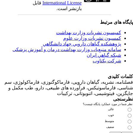
International License
قابل
بازنشر است.
اه های مرتبط
کمیسیون نشریات وزارت بهداشت
کمسیون نشریات وزارت علوم
پژوهشكده گياهان دارويي جهاد دانشگاهي
سامانه منبع‌ياب وزارت بهداشت درمان و آموزش پزشکی
شبكه گياهي ايران
شرکت یکتاوب
ت کلیدی
امه، نشریه، گیاهان دارویی، فارماکوگنوزی، فارماکولوژی، سم
ی، فارماسوتیکس، فرآورده های طبیعی، دارو، طب مکمل و
زین، فیتوشیمی، اتنوبوتانی، ترکیبات
سنجی
ما در مورد عملکرد پایگاه چیست؟
عالی
خوب
متوسط
ضعیف