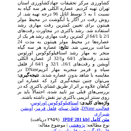
کشاورزی مرکز تحقیقات جهادکشاورزی استان
تهران تهیه کردیم. عصاره الکلی هر سه گیاه به
نسبت 1 به 5 توسط اتانل 96 درجه تهیه شد. از
روش رقت در آگار یا آبگوشت در محیط مولر
هینتون برای تعیین کمترین رقت مهاری رشد
استفاده شد. رشد باکتری در مجاورت رقت‌های
2/1 تا 64/1 از کمترین رقت مهاری رشد هر یک از
عصاره‌ها در محیط مولر هینتون به مدت 24
ساعت بررسی شد.
نتایج:
عصاره هر سه گیاه
منجر به مهار رشد استافیلوکوکوس اورئوس
شدند. رقت‌های 64/1 و32/1 از عصاره الکلی
آویشن و رقت‌های 16/1، 32/1 و 64/1 از فلفل
سیاه و قرمز منجربه مهار آنزیمDNase در
مقایسه با شاهد بدون عصاره شدند.
نتیجه‌گیری:
می‌توان چنین نتیجه‌گیری کرد که عصاره این
گیاهان علاوه بر اثر از طریق غشای باکتری که در
بررسی‌های قبلی نیز تایید شده، احتمالاً باید بر
روی سنتز آنزیمی باکتری نیز نقش داشته باشند.
واژه‌های کلیدی:
استافیلوکوکوس اورئوس
،
فعالیت DNase
،
فلفل سیاه
،
فلفل قرمز
،
آویشن
شیرازی
متن کامل
[PDF 281 kb]
(۲۹۵۹ دریافت)
نوع مطالعه:
پژوهشی
| موضوع مقاله:
فارماكوگنوزی و فارماسيوتيكس