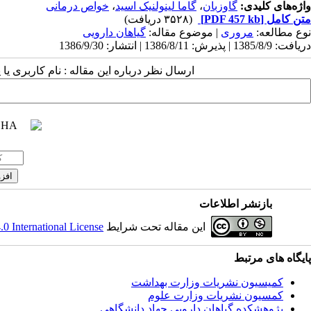
واژه‌های کلیدی:
گاوزبان
،
گاما لینولنیک اسید
،
خواص درمانی
متن کامل
[PDF 457 kb]
(۳۵۲۸ دریافت)
نوع مطالعه:
مروری
| موضوع مقاله:
گياهان دارویی
دریافت: 1385/8/9 | پذیرش: 1386/8/11 | انتشار: 1386/9/30
ارسال نظر درباره این مقاله : نام کاربری ی
بازنشر اطلاعات
این مقاله تحت شرایط
 International License
پایگاه های مرتبط
کمیسیون نشریات وزارت بهداشت
کمسیون نشریات وزارت علوم
پژوهشكده گياهان دارويي جهاد دانشگاهي