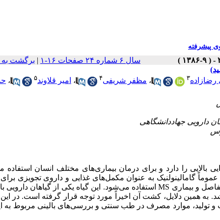
 پیشرفته
سال ۶ شماره ۲۴ صفحات ۱۶-۱
|
برگشت به 
د)
۵
۴
۳
رضازاده
،
مظفر شریفی
،
امیر قلاوند
،
ح
 است که ارزش دارویی و غذایی بالایی را دارد و برای درمان بیماری‌های مختلف انسان استفاده
 عموماً گامالینولنیک به عنوان مکمل‌های غذایی و داروی تجویزی برای
بیماری‌های قلبی، اگزمای موضعی، cyclical mastalgia، دیابت‌ها، ورم مفاصل و بیماری MS استفاده می‌شود. این گیاه یکی از گیاها
. به همین دلایل، کشت آن اخیراً مورد توجه قرار گرفته است. در این 
و تولید، موارد مصرف در طب سنتی و بررسی‌های بالینی مربوط به ای