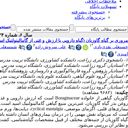
ملاحظات اخلاقی
تسهیلات پایگاه
جستجوی پیشرفته
برترین‌های پایگاه
جستجوی
سال ۶، شماره ۲۴ - ( ۹-۱۳۸۶ )
مروری بر گیاه گاوزبان (گیاه دارویی با ارزش و غنی از گامالینولنیک اسی
۲
۱
*
حسنعلی نقدی‌بادی
،
علی سروش‌زاده
،
شمسعلی 
۶
امیدی
۱- دانشجوی دکتری زراعت، دانشکده کشاورزی، دانشگاه تربیت مدرس
۲- استادیار، گروه زراعت، دانشکده کشاورزی، دانشگاه تربیت مدرس
۳- استادیار پژوهش، گروه فارماکوگنوزی و داروسازی، پژوهشکده گیاهان دارویی جهاددانشگاهی
۴- استادیار، گروه علوم گیاهی، دانشکده علوم پایه، دانشگاه تربیت مدرس
۵- دانشیار، گروه زراعت، دانشکده کشاورزی، دانشگاه تربیت مدرس
۶- استادیار، گروه زراعت، دانشکده کشاورزی، دانشگاه شاهد
چکیده:
(۹۶۸۲ مشاهده)
گاوزبان گیاهی از خانواده Boraginaceae
روغن بذر گیاه گاوزبان، غنی‌ترین منبع گیاهی گامالینولنیک اسید است.
است که می‌تواند نقش مهمی را در درمان بیماری‌های انسان داشته باشد
گیاه گاوزبان از جنبه‌های مختلف از قبیل مشخصات گیاه‌شناسی، کشت 
و نظایر آن بررسی می‌شود.