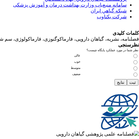
سامانه منبع‌ياب وزارت بهداشت درمان و آموزش پزشکی
شبكه گياهي ايران
شرکت یکتاوب
کلمات کلیدی
فصلنامه، نشریه، گیاهان دارویی، فارماکوگنوزی، فارماکولوژی، سم ش
نظرسنجی
نظر شما در مورد عملکرد پایگاه چیست؟
عالی
خوب
متوسط
ضعیف