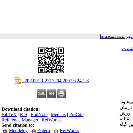
فهرست نسخه ها
شمت
‎ 20.1001.1.2717204.2007.6.24.1.8
 می‌شود.
 درمان
Download citation:
ن دارویی با ارزش
BibTeX
|
RIS
|
EndNote
|
Medlars
|
ProCite
|
مقاله،
Reference Manager
|
RefWorks
ن گیاه
Send citation to:
Mendeley
Zotero
RefWorks