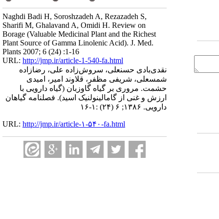
Naghdi Badi H, Soroshzadeh A, Rezazadeh S,
Sharifi M, Ghalavand A, Omidi H. Review on
Borage (Valuable Medicinal Plant and the Richest
Plant Source of Gamma Linolenic Acid). J. Med.
Plants 2007; 6 (24) :1-16
URL:
http://jmp.ir/article-1-540-fa.html
نقدی‌بادی حسنعلی، سروش‌زاده علی، رضازاده
شمسعلی، شریفی مظفر، قلاوند امیر، امیدی
حشمت. مروری بر گیاه گاوزبان (گیاه دارویی با
ارزش و غنی از گامالینولنیک اسید). فصلنامه گياهان
دارویی. ۱۳۸۶; ۶ (۲۴) :۱-۱۶
URL:
http://jmp.ir/article-۱-۵۴۰-fa.html