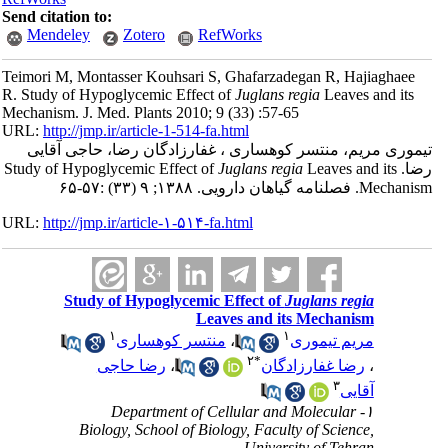
Send citation to:
Mendeley
Zotero
RefWorks
Teimori M, Montasser Kouhsari S, Ghafarzadegan R, Hajiaghaee
R. Study of Hypoglycemic Effect of
Juglans regia
Leaves and its
Mechanism. J. Med. Plants 2010; 9 (33) :57-65
URL:
http://jmp.ir/article-1-514-fa.html
موری مریم، منتسر کوهساری ، غفارزادگان رضا، حاجی آقایی
Juglans regia
Leaves and its
رضا. Study of Hypoglycemic 
Mechanism. ه گياهان دارویی. ۱۳۸۸; ۹ (۳۳) :۵۷-۶۵
URL:
http://jmp.ir/article-۱-۵۱۴-fa.html
Study of Hypoglycemic Effect of
Juglans regia
Leaves and its Mechanism
۱
۱
منتسر کوهساری
،
مریم تیموری
۲
*
رضا حاجی
،
رضا غفارزادگان
،
۳
آقایی
۱- Department of Cellular and Molecular
Biology, School of Biology, Faculty of Science,
University of Tehran