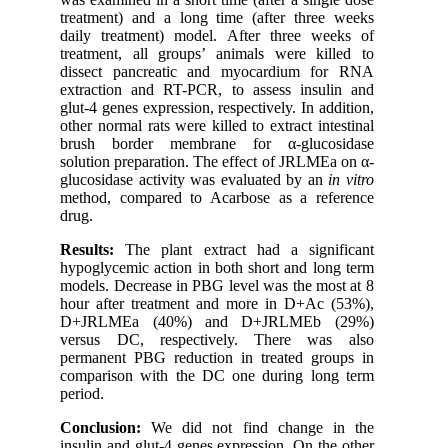
treatment) and a long time (after three weeks
daily treatment) model. After three weeks of
treatment, all groups’ animals were killed to
dissect pancreatic and myocardium for RNA
extraction and RT-PCR, to assess insulin and
glut-4 genes expression, respectively. In addition,
other normal rats were killed to extract intestinal
brush border membrane for α-glucosidase
solution preparation. The effect of JRLMEa on α-
glucosidase activity was evaluated by an
in vitro
method, compared to Acarbose as a reference
drug.
Results:
The plant extract had a significant
hypoglycemic action in both short and long term
models. Decrease in PBG level was the most at 8
hour after treatment and more in D+Ac (53%),
D+JRLMEa (40%) and D+JRLMEb (29%)
versus DC, respectively. There was also
permanent PBG reduction in treated groups in
comparison with the DC one during long term
period.
Conclusion:
We did not find change in the
insulin and glut-4 genes expression. On the other