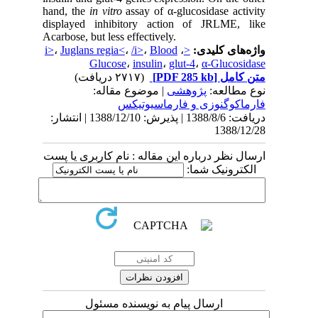
hand, the
in vitro
assay of α-glucosidase activity
displayed inhibitory action of JRLME, like
Acarbose, but less effectively.
i>
،
Juglans regia<
،
/i>
،
Blood
،
<
واژه‌های کلیدی:
Glucose
،
insulin
،
glut-4
،
α-Glucosidase
(۲۷۱۷ دریافت)
[PDF 285 kb]
متن کامل
نوع مطالعه:
پژوهشی
| موضوع مقاله:
فارماكوگنوزی و فارماسيوتيكس
دریافت: 1388/8/6 | پذیرش: 1388/12/10 | انتشار:
1388/12/28
ارسال نظر درباره این مقاله : نام کاربری یا پست
الکترونیک شما:
ارسال پیام به نویسنده مسئول