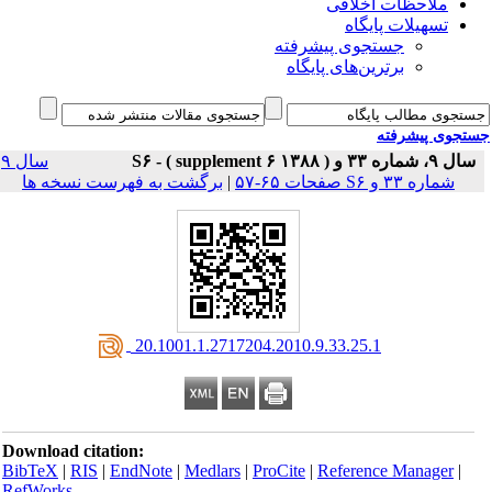
ملاحظات اخلاقی
تسهیلات پایگاه
جستجوی پیشرفته
برترین‌های پایگاه
جوی پیشرفته
سال ۹، شماره ۳۳ و S۶ - ( supplem
سال ۹
برگشت به فهرست نسخه ها
|
شماره ۳۳ و S۶ صفحات ۶۵-۵۷
‎ 20.1001.1.2717204.2010.9.33.25.1
Download citation:
BibTeX
|
RIS
|
EndNote
|
Medlars
|
ProCite
|
Reference Manager
|
RefWorks