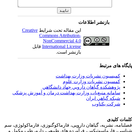
بازنشر اطلاعات
Creative
این مقاله تحت شرایط
Commons Attribution-
NonCommercial 4.0
قابل
International License
بازنشر است.
اه های مرتبط
کمیسیون نشریات وزارت بهداشت
کمسیون نشریات وزارت علوم
پژوهشكده گياهان دارويي جهاد دانشگاهي
سامانه منبع‌ياب وزارت بهداشت درمان و آموزش پزشکی
شبكه گياهي ايران
شرکت یکتاوب
ت کلیدی
امه، نشریه، گیاهان دارویی، فارماکوگنوزی، فارماکولوژی، سم
ی، فارماسوتیکس، فرآورده های طبیعی، دارو، طب مکمل و