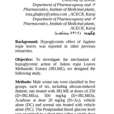
۲- Department of Pharmacognosy and
Pharmaceutics, Institute of Medicinal plants,
reza.ghafary@yahoo.com
ACECR, Karaj ،
۳- Department of Pharmacognosy and
Pharmaceutics, Institute of Medicinal plants,
ACECR, Karaj
چکیده:
(۶۳۱۶ مشاهده)
Background:
Hypoglycemic effect of
Juglans
regia
leaves was reported in other previous
researches.
Objective:
To investigate the mechanism of
hypoglycemic action of
Julans regia
Leaves
Methanolic Extract (JRLME), we designed the
following study.
Methods:
Male wistar rats were classified in five
groups, each of six, including alloxan-induced
diabetic rats treated with JRLME at doses of 250
(D+JRLMEa), 500 mg/kg (D+JRLMEb),
Acarbose at dose 20 mg/kg (D+Ac), vehicle
alone (DC) and normal rats treated with vehicle
alone (NC). The Postprandial blood glucose level
was examined in a short time (after a single dose