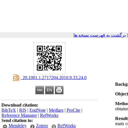
برگشت به فهرست نسخه ها
‎ 20.1001.1.2717204.2010.9.33.24.0
Backg
Object
Metho
Download citation:
obtain
BibTeX
|
RIS
|
EndNote
|
Medlars
|
ProCite
|
Reference Manager
|
RefWorks
Result
Send citation to:
main c
Mendeley
Zotero
RefWorks