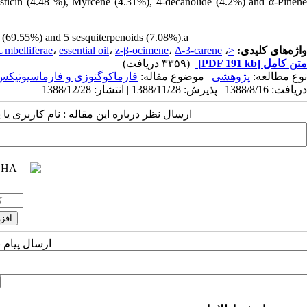
isticin (4.48 %), Myrcene (4.31%), 4-decanolide (4.2%) and α-Pinene
(69.55%) and 5 sesquiterpenoids
(7.08%).a
Umbelliferae
،
essential oil
،
z-β-ocimene
،
Δ-3-carene
،
<
واژه‌های کلیدی:
(۳۳۵۹ دریافت)
[PDF 191 kb]
متن کامل
نوع مطالعه:
پژوهشی
| موضوع مقاله:
فارماكوگنوزی و فارماسيوتيكس
دریافت: 1388/8/16 | پذیرش: 1388/11/28 | انتشار: 1388/12/28
ارسال نظر درباره این مقاله : نام کاربری :
ارسال پیام 