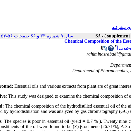
 پیشرفته
|
سال ۹ شماره ۳۳ و S۶ صفحات ۵۶-۵۳
Chemical Composition of the Essen
۴
طن‌آرا
rahiminasrabadi@gmai
round:
Essential oils and various extracts from plant are of great interes
ive:
This study was designed to examine the chemical composition of es
d:
The chemical composition of the hydrodistilled essential oil of the ai
ed by hydrodistillation and was analyzed by gas chromatography (GC
s:
The species is poor in essential oil (yield = 0.7 % ). Twenty-nine c
onstituents of the oil were found to be (Z)-β-ocimene (26.71%), Δ-3