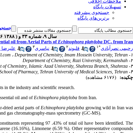
ملاحظات اخلاقی
تسهیلات پایگاه
جستجوی پیشرفته
برترین‌های پایگاه
جستجوی
سال ۹، شماره ۳۳ و S۶ - ( supplement ۶ ۱۳۸۸ )
tial oil from Aerial Parts of
Echinophora platyloba
DC. from Iran
۳
۲
۱
*
علیرضا و
،
نیاسری
،
قلیوند
،
رحیمی نصرآبادی
l.com
۱- Department of Chemistry, Imam Hossein University, Tehran ،
۲- Department of Chemistry, Razi University, Kermanshah
۳- Department of Chemistry, Islamic Azad University, Shahreza Branch, Shahreza
۴- Department of Pharmaceutics, School of Pharmacy, Tehran University of Medical Sciences, Tehran
چکیده:
(۶۱۷۶ مشاهده)
ts in the industry and scientific research.
sential oil and of
Echinophora platyloba
from Iran.
r-dried aerial parts of
Echinophora platyloba
growing wild in Iran wa
) and gas chromatography-mass spectrometry (GC-MS).
onstituents representing 97 .43% of total oil have been identified. The
-carene (16.16%), Limonene (6.59 %). Other representative compounds