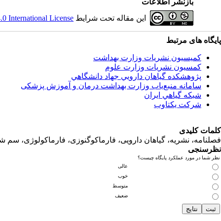
بازنشر اطلاعات
 International License
این مقاله تحت شرایط
پایگاه های مرتبط
کمیسیون نشریات وزارت بهداشت
کمسیون نشریات وزارت علوم
پژوهشكده گياهان دارويي جهاد دانشگاهي
سامانه منبع‌ياب وزارت بهداشت درمان و آموزش پزشکی
شبكه گياهي ايران
شرکت یکتاوب
کلمات کلیدی
فصلنامه، نشریه، گیاهان دارویی، فارماکوگنوزی، فارماکولوژی، سم ش
نظرسنجی
نظر شما در مورد عملکرد پایگاه چیست؟
عالی
خوب
متوسط
ضعیف