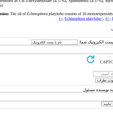
dentified as Cis-3-hexylbenzoate (4.57%), Spathunenol (4.57%), Myr
%).
sion:
The oil of
Echinophora platyloba
consists of
16 monoterpenoids 
i>
،
Echinophora platyloba<
،
/i>
،
یا پست الکترونیک شما
به نویسنده مسئول