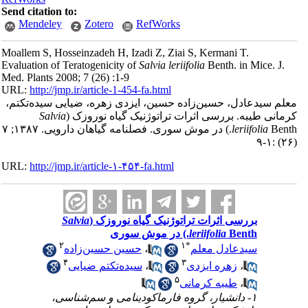
Send citation to:
Mendeley
Zotero
RefWorks
Moallem S, Hosseinzadeh H, Izadi Z, Ziai S, Kermani T.
Evaluation of Teratogenicity of
Salvia leriifolia
Benth. in Mice. J.
Med. Plants 2008; 7 (26) :1-9
URL:
http://jmp.ir/article-1-454-fa.html
لم سیدعادل، حسین‌زاده حسین، ‌ایزدی زهره، ضیایی سیده‌تکتم،
مانی طیبه. بررسی اثرات تراتوژنیک گیاه نوروزک (
Salvia
leriifolia
Benth.) در موش سوری. فصلنامه گياهان دارویی. ۱۳۸۷; ۷
URL:
http://jmp.ir/article-۱-۴۵۴-fa.html
بررسی اثرات تراتوژنیک گیاه نوروزک (
Salvia
Benth.) در موش سوری
leriifolia
۲
۱
*
سیدعادل معلم
،
حسین حسین‌زاده
۴
۳
،
زهره ‌ایزدی
،
سیده‌تکتم ضیایی
۵
،
طیبه کرمانی
۱- دانشیار، گروه فارماکودینامی و سم‌شناسی،