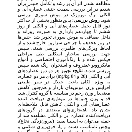
مطالعه نشدن اثر آن بر رشد و تکامل جنینی برآن
شدیم در این بررسی سمیت جنینی عصاره آبی و
الکلی برگ نوروزک در موش سوری بررسی
شود.
روش بررسی:
بدین‌منظور بخشی از حداکثر
دوز قابل تحمل عصاره‌های آبی و الکلی از روز
ششم تا چهاردهم بارداری به صورت روزانه و
داخل صفاقی به موش سوری تجویز شد. جنین‌ها
در روز هجدهم با جراحی سزارین خارج شده و از
لحاظ ویژگی‌های ظاهری بررسی شدند. سپس
جهت بررسی ساختار اسکلتی طی مراحلی
فیکس شده و با رنگ‌آمیزی اختصاصی و امواج
مایکروویو غضروف و استخوان رنگ شده سپس
بررسی شدند.
نتایج:
تجویز هر دو دوز عصاره‌های
آبی و الکلی (28 و 84 mg/kg) برای هر دو عصاره،
به ویژه الکلی باعث اختلال در سیر طبیعی
افزایش وزن موش‌های باردار و هم‌چنین کاهش
معنی‌دار وزن رحم در مقایسه با گروه کنترل شد.
قد و وزن جنین‌ها در موش‌های دریافت کننده
عصاره‌های آبی و الکلی کاهش قابل ملاحظه‌ای
نشان داد. ناهنجاری‌های متعددی در گروه‌های
دریافت‌کننده عصاره آبی و الکلی مشاهده شد از
جمله می‌توان به اسپینا بیفیدا (بیرون‌زدگی نخاع)،
پیچش نامناسب دست و پا، خون‌ریزی شکمی و