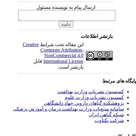
ارسال پیام به نویسنده مسئول
بازنشر اطلاعات
این مقاله تحت شرایط
Creative
Commons Attribution-
NonCommercial 4.0
International License
قابل
بازنشر است.
اه های مرتبط
کمیسیون نشریات وزارت بهداشت
کمسیون نشریات وزارت علوم
پژوهشكده گياهان دارويي جهاد دانشگاهي
سامانه منبع‌ياب وزارت بهداشت درمان و آموزش پزشکی
شبكه گياهي ايران
شرکت یکتاوب