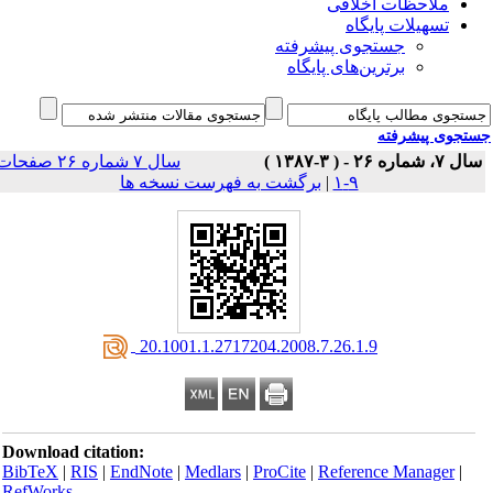
ملاحظات اخلاقی
تسهیلات پایگاه
جستجوی پیشرفته
برترین‌های پایگاه
جوی پیشرفته
 ۲۶ - ( ۳-۱۳۸۷ )
سال ۷ شماره ۲۶ صفحات
۹-۱
|
برگشت به فهرست نسخه ها
‎ 20.1001.1.2717204.2008.7.26.1.9
Download citation:
BibTeX
|
RIS
|
EndNote
|
Medlars
|
ProCite
|
Reference Manager
|
RefWorks