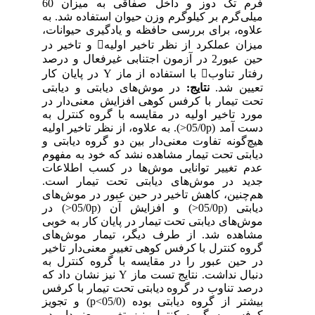
فرم تک دوز و داخل صفاقی به میزان 60
میلی‌گرم بر کیلوگرم وزن حیوان استفاده شد. به
علاوه، برای بررسی حافظه و یادگیری حیوانات،
میزان عملکرد از نظر تاخیر اولیه و تاخیر در
حین عبور2 در آزمون اجتنابی غیرفعال و درصد
رفتار تناوب با استفاده از ماز Y در پایان کار
تعیین شد.
نتایج:
در موش‌های دیابتی و دیابتی
تحت تیمار با کرفس کوهی افزایش معنی‌دار در
مورد تاخیر اولیه در مقایسه با گروه کنترل به
دست آمد (05/0p<). به علاوه، از نظر تاخیر اولیه
هیچ‌گونه تفاوت معنی‌دار بین دو گروه دیابتی و
دیابتی تحت تیمار مشاهده نشد که خود به مفهوم
عدم تغییر توانایی موش‌ها در کسب اطلاعات
جدید در موش‌های دیابتی تحت تیمار است.
هم‌چنین، کاهش تاخیر در حین عبور در موش‌های
دیابتی (05/0p<) و افزایش آن (05/0p<) در
موش‌های دیابتی تحت تیمار در پایان کار به خوبی
مشاهده شد. از طرف دیگر، تیمار موش‌های
گروه کنترل با کرفس کوهی تغییر معنی‌دار تاخیر
در حین عبور را در مقایسه با گروه کنترل به
دنبال نداشت. نتایج تست ماز Y نیز نشان داد که
درصد تناوب در گروه دیابتی تحت تیمار با کرفس
بیشتر از گروه دیابتی بوده (05/0>p) و تجویز
کرفس به گروه کنترل نیز تغییر معنی‌دار در