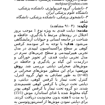
mehjour@yahoo.com
۲- دانشیار، گروه فیزیولوژی، دانشکده پزشکی،
دانشگاه علوم پزشکی ایران
۳- دانشجوی پزشکی، دانشکده پزشکی، دانشگاه
شاهد
چکیده:
(۹۱۰۴ مشاهده)
مقدمه:
دیابت قندی به ویژه نوع 1 موجب بروز
اختلال در روندهای مرتبط با یادگیری، حافظه و
شناخت در جامعه انسانی و حیوانات آزمایشگاهی
می‌شود.
هدف:
با توجه به اثر سودمند کرفس
کوهی بر سطح پراکسیداسیون لیپیدی در مدل
تجربی هیپرلیپیدمی و سطح چربی‌های سرم در
مدل تجربی دیابت قندی، اثر تجویز خوراکی و
درازمدت این گیاه بر یادگیری و حافظه در
موش‌های صحرایی دیابتی بررسی شد.
روش
بررسی:
برای این منظور موش‌های صحرایی نر
(40=n) به طور تصادفی به چهار گروه کنترل،
کنترل تحت تیمار با کرفس کوهی، دیابتی، و
دیابتی تحت درمان با کرفس کوهی تقسیم‌بندی
شدند. دو گروه تحت تیمار با کرفس کوهی پودر
گیاه مخلوط شده با غذای استاندارد موش (15/1)
را به مدت 6 هفته بدون محدودیت دریافت کردند.
برای دیابتی نمودن موش‌ها از استرپتوزوتوسین به