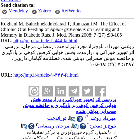
Send citation to:
Mendeley
Zotero
RefWorks
Roghani M, Baluchnejadmojarad T, Ramazani M. The Effect of
Chronic Oral Feeding of
Apium graveolens
on Learning and
Memory in Diabetic Rats. J. Med. Plants 2008; 7 (27) :98-105
URL:
http://jmp.ir/article-1-444-fa.html
غنی مهرداد، بلوچ‌نژاد‌مجرد توراندخت، رمضانی مرجان. بررسی
ر تجویز خوراکی و درازمدت بخش هوایی کرفس کوهی بر یادگیری
حافظه موش صحرایی دیابتی شده. فصلنامه گياهان دارویی.
۱۳۸۷; ۷ (۲۷) :۹
URL:
http://jmp.ir/article-۱-۴۴۴-fa.html
بررسی اثر تجویز خوراکی و درازمدت بخش
هوایی کرفس کوهی بر یادگیری و حافظه موش
صحرایی دیابتی شده
۱
*
مهرداد روغنی
،
توراندخت
۳
۲
بلوچ‌نژاد‌مجرد
،
مرجان رمضانی
۱- دانشیار، گروه فیزیولوژی و مرکز تحقیقات
گیاهان دارویی، دانشکده پزشکی، دانشگاه شاهد ،