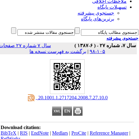
ملاحظات اخلاقی
تسهیلات پایگاه
جستجوی پیشرفته
برترین‌های پایگاه
جوی پیشرفته
 ۲۷ - ( ۶-۱۳۸۷ )
سال ۷ شماره ۲۷ صفحات
۱۰۵-۹۸
|
برگشت به فهرست نسخه ها
‎ 20.1001.1.2717204.2008.7.27.10.0
Download citation:
BibTeX
|
RIS
|
EndNote
|
Medlars
|
ProCite
|
Reference Manager
|
RefWorks