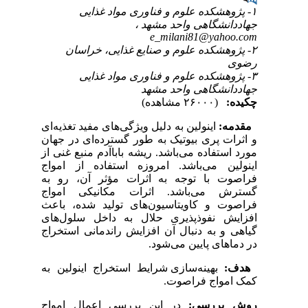
۱- پژوهشکده علوم و فناوری مواد غذایی
جهاددانشگاهی واحد مشهد ،
e_milani81@yahoo.com
۲- پژوهشکده علوم و صنایع غذایی، خراسان
رضوی
۳- پژوهشکده علوم و فناوری مواد غذایی
جهاددانشگاهی واحد مشهد
چکیده:
(۲۶۰۰۰ مشاهده)
مقدمه:
اینولین به دلیل ویژگی‌های مفید تغذیه‌ای
و اثرات پری بیوتیک به طور گسترده‌ای در جهان
مورد استفاده می‌باشد. ریشه باباآدم منبع غنی از
اینولین می‌باشد. امروزه استفاده از امواج
فراصوت با توجه به اثرات مؤثر آن، رو به
گسترش می‌باشد. اثرات مکانیکی امواج
فراصوت و کاویتاسیون‌های تولید شده، باعث
افزایش نفوذپذیری حلال به داخل سلول‌های
گیاهی و به دنبال آن افزایش راندمانی استخراج
در دماهای پایین می‌شود.
هدف:
بهینه‌سازی شرایط استخراج اینولین به
کمک امواج فراصوت.
روش بررسی:
در این بررسی اعمال امواج