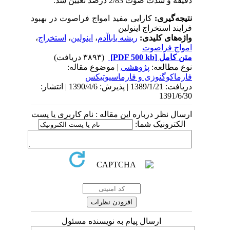
دقیقه و شدت صوت 2/83 ‌درصد تعیین شد.
نتیجه‌گیری:
کارایی مفید امواج فراصوت در بهبود
فرایند استخراج اینولین
واژه‌های کلیدی:
ریشه باباآدم
،
اینولین
،
استخراج
،
امواج فراصوت
متن کامل
[PDF 500 kb]
(۳۸۹۳ دریافت)
نوع مطالعه:
پژوهشی
| موضوع مقاله:
فارماكوگنوزی و فارماسيوتيكس
دریافت: 1389/1/21 | پذیرش: 1390/4/6 | انتشار:
1391/6/30
ارسال نظر درباره این مقاله : نام کاربری یا پست
الکترونیک شما:
ارسال پیام به نویسنده مسئول