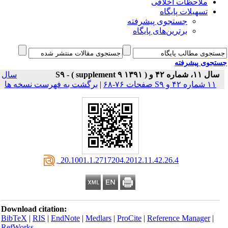
ملاحظات اخلاقی
تسهیلات پایگاه
جستجوی پیشرفته
برترین‌های پایگاه
جوی پیشرفته
اره ۴۲ و S۹ - ( supplement ۹ ۱۳۹۱ )
سال
 شماره ۴۲ و S۹ صفحات ۷۶-۶۸
|
برگشت به فهرست نسخه ها
‎ 20.1001.1.2717204.2012.11.42.26.4
Download citation:
BibTeX
|
RIS
|
EndNote
|
Medlars
|
ProCite
|
Reference Manager
|
RefWorks