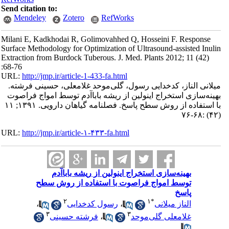
Send citation to:
Mendeley
Zotero
RefWorks
Milani E, Kadkhodai R, Golimovahhed Q, Hosseini F. Response
Surface Methodology for Optimization of Ultrasound-assisted Inul
Extraction from Burdock Tuberous. J. Med. Plants 2012; 11 (42)
:68-76
URL:
http://jmp.ir/article-1-433-fa.html
لانی الناز، کدخدایی رسول، گلی‌موحد غلامعلی، حسینی فرشته.
ینه‌سازی استخراج اینولین از ریشه باباآدم توسط امواج فراصوت
با استفاده از روش سطح پاسخ. فصلنامه گياهان دارویی. ۱۳۹۱; ۱۱
URL:
http://jmp.ir/article-۱-۴۳۳-fa.html
بهینه‌سازی استخراج اینولین از ریشه باباآدم
توسط امواج فراصوت با استفاده از روش سطح
پاسخ
۲
۱
*
الناز میلانی
،
رسول کدخدایی
،
۳
۳
غلامعلی گلی‌موحد
،
فرشته حسینی