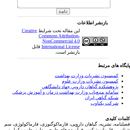
بازنشر اطلاعات
این مقاله تحت شرایط
Creative
Commons Attribution-
NonCommercial 4.0
International License
قابل
بازنشر است.
اه های مرتبط
کمیسیون نشریات وزارت بهداشت
کمسیون نشریات وزارت علوم
پژوهشكده گياهان دارويي جهاد دانشگاهي
سامانه منبع‌ياب وزارت بهداشت درمان و آموزش پزشکی
شبكه گياهي ايران
شرکت یکتاوب
ت کلیدی
امه، نشریه، گیاهان دارویی، فارماکوگنوزی، فارماکولوژی، سم
ی، فارماسوتیکس، فرآورده های طبیعی، دارو، طب مکمل و