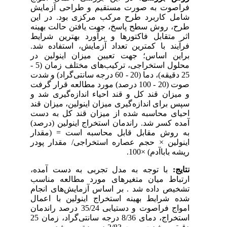
فراصوت به صورت مستقیم و طراحی آزمایش
شامل کاربرد طرح مرکب مرکزی بود. در این
طرح، روش سطح پاسخ، جهت یافتن حالت بهینه
اثر متقابل فاکتورها و برآورد بهترین شرایط
فرآیند با کمترین تعداد آزمایش، استفاده شد.
براین اساس؛ جهت تعیین میزان اینولین در
محلول استخراجی، ترکیب‌های مختلف زمان (5 -
25 دقیقه)، دما (20 - 60 درجه سانتی‌‌گراد) و شدت
صوت (20 - 100 درصد) مورد مطالعه قرار گرفت
و میزان قند کل و قند احیاء اندازه‌گیری شد و
سپس برای اندازه‌گیری میزان اینولین، میزان قند
احیای محاسبه شده از میزان قند کل به دست
آمده کسر شد. راندمان استخراج اینولین (درصد)
به روش مقابل قابل محاسبه است = (مقدار
اینولین × حجم عصاره استخراجی/ مقدار پودر
ریشه باباآدم) ×100.
نتایج:
با توجه به مدل تجربی به دست آمده،
ارتباط میان متغیرهای مورد مطالعه مناسب
تشخیص داده شد . بر اساس آزمایش‌های انجام
شده شرایط بهینه استخراج اینولین با اعمال
امواج فراصوت و دستیابی 35/24 درصد راندمان
استخراج، دمای 8/36 ‌درجه سانتی‌گراد، زمان 25