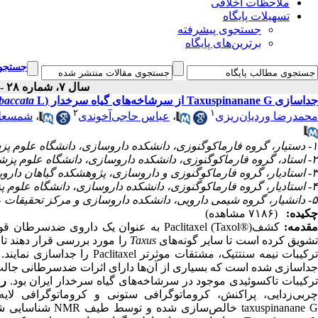
ملاحظات اخلاقی
تسهیلات پایگاه
جستجوی پیشرفته
برترین‌های پایگاه
جستجوی
سال ۷، شماره ۲۸ - ( ۹-۱۳۸۷ )
جداسازی Taxuspinanane G از سرشاخه‌های گیاه سرخدار (
L.)
baccata
۲
۱
محمد‌رضا وردیان‌ریزی
،
عباس حاجی‌آخوندی
،
شمسعلی
۱- دستیار، گروه فارماکوگنوزی، دانشکده داروسازی، دانشگاه علوم پزشکی تهران
۲- استاد، گروه فارماکوگنوزی، دانشکده داروسازی، دانشگاه علوم پزشکی تهران
۳- استادیار، گروه فارماکوگنوزی و داروسازی، پژوهشکده گیاهان دارویی جهاددانشگاهی، تهران
۴- استادیار، گروه فارماکوگنوزی، دانشکده داروسازی، دانشگاه علوم پزشکی تهران
۵- دانشیار، گروه شیمی دارویی، دانشکده داروسازی و مرکز تحقیقات علوم دارویی دانشگاه علوم پزشکی تهران ،
چکیده:
(۷۱۸۶ مشاهده)
قدمه:
کشفPaclitaxel (Taxol®) به عنوان یک داروی ضد‌سرطان قوی از گیاه
شویق کرده است تا سایر گونه‌های
Taxus
را مورد بررسی قرار دهند تا 
داسازی شده است که بسیاری از آن‌ها دارای اثرات ضد‌سرطانی جال
رکیبات تاکسوئیدی موجود در سرشاخه‌های گیاه سرخدار ایران بود.
ر
ربی‌زدایی، پراکنش، کروماتوگرافی ستونی و کروماتوگرافی لایه نازک، ت
taxuspinanane  خالص‌سازی شده و توسط طیف NMR شناسایی شد.