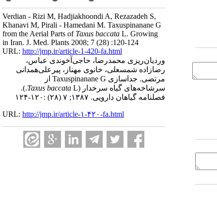
Verdian - Rizi M, Hadjiakhoondi A, Rezazadeh S,
Khanavi M, Pirali - Hamedani M. Taxuspinanane G
from the Aerial Parts of
Taxus baccata
L. Growing
in Iran. J. Med. Plants 2008; 7 (28) :120-124
URL:
http://jmp.ir/article-1-420-fa.html
وردیان‌ریزی محمد‌رضا، حاجی‌آخوندی عباس،
رضازاده شمسعلی، خانوی مهناز، پیرعلی‌همدانی
مرتضی. جداسازی Taxuspinanane G از
سرشاخه‌های گیاه سرخدار (
Taxus baccata
L.).
فصلنامه گياهان دارویی. ۱۳۸۷; ۷ (۲۸) :۱۲۰-۱۲۴
URL:
http://jmp.ir/article-۱-۴۲۰-fa.html