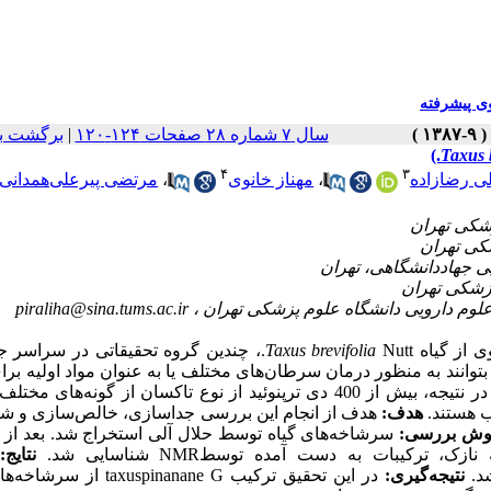
 پیشرفته
سال ۷ شماره ۲۸ صفحات ۱۲۴-۱۲۰
|
برگشت ب
Taxus 
۴
۳
 رضازاده
،
مهناز خانوی
،
مرتضی پیرعلی‌همدانی
piraliha@sina.tums.ac.ir
Taxus brevifolia
Nutt.، چندین گروه تحقیقاتی در سراسر ج
بتوانند به منظور درمان سرطان‌های مختلف یا به عنوان مواد اولیه برای
ب هستند.
هدف:
هدف از انجام این بررسی جداسازی، خالص‌سازی و شن
وش بررسی:
سرشاخه‌های گیاه توسط حلال آلی استخراج شد. بعد از 
رکیبات به دست آمده توسطNMR شناسایی شد.
نتایج:
ج
نتیجه‌گیری:
در این تحقیق ترکیب taxuspinanane G از سرشاخه‌های گیاه