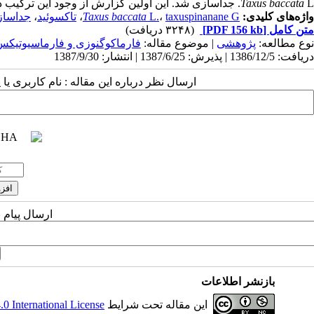
L. جداسازی شد. این اولین گزارش از وجود این ترکیب در گونه مورد بررسی است.
Taxus baccata
واژه‌های کلیدی:
taxuspinanane G
،
L.
Taxus baccata
،
تاکسوئید
،
جداساز
متن کامل
[PDF 156 kb]
(۳۲۴۸ دریافت)
نوع مطالعه:
پژوهشی
| موضوع مقاله:
فارماكوگنوزی و فارماسيوتيكس
دریافت: 1386/12/5 | پذیرش: 1387/6/25 | انتشار: 1387/9/30
ارسال نظر درباره این مقاله : نام کاربری ی
ارسال پیام 
بازنشر اطلاعات
این مقاله تحت شرایط
 International License