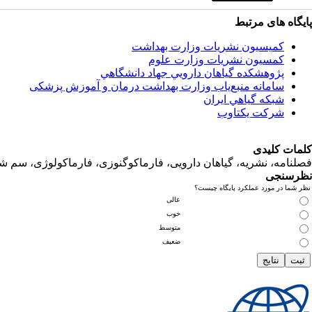
پایگاه های مرتبط
کمیسیون نشریات وزارت بهداشت
کمسیون نشریات وزارت علوم
پژوهشكده گياهان دارويي جهاد دانشگاهي
سامانه منبع‌ياب وزارت بهداشت درمان و آموزش پزشکی
شبكه گياهي ايران
شرکت یکتاوب
کلمات کلیدی
فصلنامه، نشریه، گیاهان دارویی، فارماکوگنوزی، فارماکولوژی، سم ش
نظرسنجی
نظر شما در مورد عملکرد پایگاه چیست؟
عالی
خوب
متوسط
ضعیف