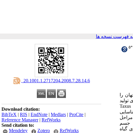
ه فهرست نسخه ها
۵
*
‎ 20.1001.1.2717204.2008.7.28.14.6
هان را
 تولید
ترکیبات نیمه سنتتیک، مشتقات موثرتر Paclitaxel را جداسازی نمایند. در نتیجه، بیش از 400 دی ترپنوئید از نوع تاکسان از گونه‌های مختلف Taxus
Download citation:
اسایی
BibTeX
|
RIS
|
EndNote
|
Medlars
|
ProCite
|
مراحل
Reference Manager
|
RefWorks
سم
Send citation to:
Mendeley
Zotero
RefWorks