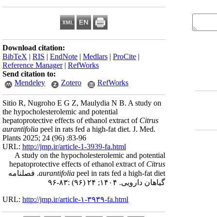
Download citation:
BibTeX
|
RIS
|
EndNote
|
Medlars
|
ProCite
|
Reference Manager
|
RefWorks
Send citation to:
Mendeley
Zotero
RefWorks
Sitio R, Nugroho E G Z, Maulydia N B. A study on
the hypocholesterolemic and potential
hepatoprotective effects of ethanol extract of
Citrus
aurantifolia
peel in rats fed a high-fat diet. J. Med.
Plants 2025; 24 (96) :83-96
URL:
http://jmp.ir/article-1-3939-fa.html
A study on the hypocholesterolemic and potential
hepatoprotective effects of ethanol extract of
Citrus
peel in rats fed a high-fat diet. فصلنامه
aurantifolia
گياهان دارویی. ۱۴۰۴; ۲۴ (۹۶) :۸۳-۹۶
URL:
http://jmp.ir/article-۱-۳۹۳۹-fa.html