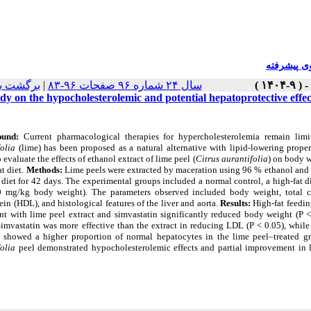
 پیشرفته
برگشت ب
|
سال ۲۴ شماره ۹۶ صفحات ۹۶-۸۳
dy on the hypocholesterolemic and potential hepatoprotective effec
ound:
Current pharmacological therapies for hypercholesterolemia remain limi
olia
(lime) has been proposed as a natural alternative with lipid-lowering prope
 evaluate the effects of ethanol extract of lime peel (
Citrus aurantifolia
) on body w
at diet.
Methods:
Lime peels were extracted by maceration using 96 % ethanol and a
 diet for 42 days. The experimental groups included a normal control, a high-fat di
 mg/kg body weight). The parameters observed included body weight, total chol
ein (HDL), and histological features of the liver and aorta.
Results:
High-fat feedin
nt with lime peel extract and simvastatin significantly reduced body weight (P 
imvastatin was more effective than the extract in reducing LDL (P < 0.05), while 
s showed a higher proportion of normal hepatocytes in the lime peel–treated g
olia
peel demonstrated hypocholesterolemic effects and partial improvement in liv