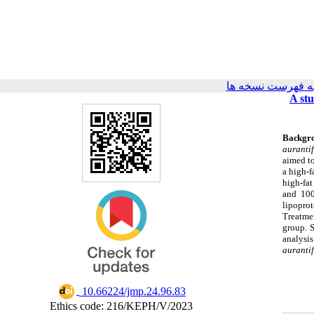
ه فهرست نسخه ها
A stu
Backgr
aurantif
aimed to
a high-f
high-fat
and 100
lipoprot
Treatme
group. S
analysi
aurantif
‎ 10.66224/jmp.24.96.83
Ethics code: 216/KEPH/V/2023