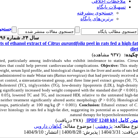
ملاحظات اخلاقی
تسهیلات پایگاه
جستجوی پیشرفته
برترین‌های پایگاه
جستجوی
سال ۲۴، شماره ۹۶ - ( ۹-۱۴۰۴ )
ts of ethanol extract of
Citrus aurantifolia
peel in rats fed a high-fat
diet
چکیده:
(۹۳۷ مشاهده)
ted, particularly among individuals who exhibit intolerance to statins.
Citru
rties that could help prevent cardiovascular complications.
Objective:
This stud
eight, serum lipid profile, and histological changes in the liver and aorta of rats fe
dministered to male Wistar rats (
Rattus norvegicus
) that had previously received 
et control, a simvastatin-treated group, and three lime peel extract groups (50, 75,
esterol (TC), triglycerides (TG), low-density lipoprotein (LDL), high-density
g significantly increased body weight compared with the standard diet (P < 0.001)
< 0.05), lowered TC and TG, and increased HDL relative to the untreated high-fat
neither treatment significantly altered aortic morphology (P > 0.05). Histological
roups, particularly at 100 mg/kg (P = 0.001).
Conclusion:
Ethanol extract of
C
er histology in rats fed a high-fat diet, suggesting its potential as a supportive
natural therapy for hypercholesterolemia.
(۲۷۸ دریافت)
[PDF 1248 kb]
متن کامل
نوع مطالعه:
پژوهشی
| موضوع مقاله:
گياهان دارویی
دریافت: 1404/3/31 | پذیرش: 1400/8/28 | انتشار: 1404/9/10