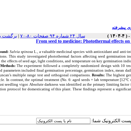
 پیشرفته
برگشت ب
|
سال ۲۴ شماره ۹۴ صفحات ۸۰-۷۰
From seed to medicine: Photothermal effects on
ound:
Salvia spinosa
L., a valuable medicinal species with antioxidant and anti-in
tions. This study investigated photothermal factors affecting seed germination i
 the effects of seed age, light conditions, and temperature on key germination indic
.
Methods:
The experiment followed a completely randomized design with 10 treatm
d parameters included final germination percentage, germination index, mean dail
uncan’s multiple range test and orthogonal comparisons.
Results:
The highest ger
cle. In contrast, the optimal treatment (No. 6: aged seeds + lab temperature [12°
st seedling vigor. Absolute darkness was identified as the primary limiting factor
ion protocol for domesticating of this plant. These findings represent a significa
یا پست الکترونیک شما