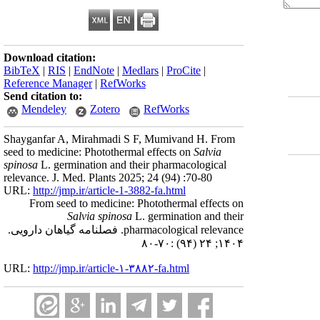
Download citation:
BibTeX
|
RIS
|
EndNote
|
Medlars
|
ProCite
|
Reference Manager
|
RefWorks
Send citation to:
Mendeley
Zotero
RefWorks
Shayganfar A, Mirahmadi S F, Mumivand H. From
seed to medicine: Photothermal effects on
Salvia
spinosa
L. germination and their pharmacological
relevance. J. Med. Plants 2025; 24 (94) :70-80
URL:
http://jmp.ir/article-1-3882-fa.html
From seed to medicine: Photothermal effects on
Salvia spinosa
L. germination and their
pharmacological relevance. فصلنامه گياهان دارویی.
۱۴۰۴; ۲۴ (۹۴) :۷۰-۸۰
URL:
http://jmp.ir/article-۱-۳۸۸۲-fa.html