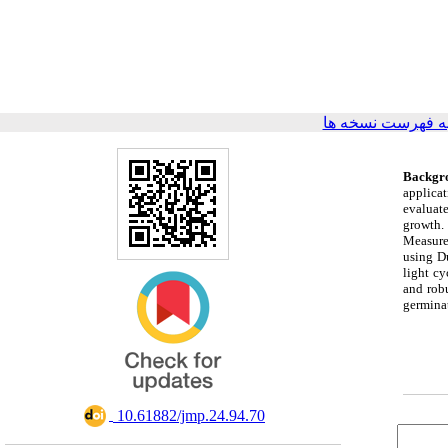
ه فهرست نسخه ها
Backgr
applica
evaluate
growth
Measure
using D
light cy
and robu
germinat
‎ 10.61882/jmp.24.94.70