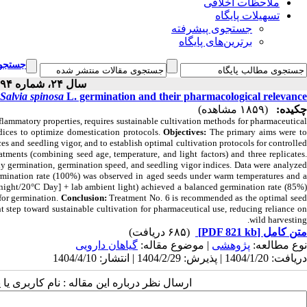
ملاحظات اخلاقی
تسهیلات پایگاه
جستجوی پیشرفته
برترین‌های پایگاه
جستجوی
سال ۲۴، شماره ۹۴ - ( ۴-۱۴۰۴ )
Salvia spinosa
L. germination and their pharmacological relevance
چکیده:
(۱۸۵۹ مشاهده)
flammatory properties, requires sustainable cultivation methods for pharmaceutica
ndices to optimize domestication protocols.
Objectives:
The primary aims were t
es and seedling vigor, and to establish optimal cultivation protocols for controlled
ents (combining seed age, temperature, and light factors) and three replicates
y germination, germination speed, and seedling vigor indices. Data were analyzed
mination rate (100%) was observed in aged seeds under warm temperatures and a
C night/20°C Day] + lab ambient light) achieved a balanced germination rate (85%)
 for germination.
Conclusion:
Treatment No. 6 is recommended as the optimal see
nt step toward sustainable cultivation for pharmaceutical use, reducing reliance on
wild harvesting.
(۶۸۵ دریافت)
[PDF 821 kb]
متن کامل
نوع مطالعه:
پژوهشی
| موضوع مقاله:
گياهان دارویی
دریافت: 1404/1/20 | پذیرش: 1404/2/29 | انتشار: 1404/4/10
ارسال نظر درباره این مقاله : نام کاربری :