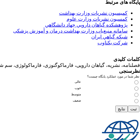
پایگاه های مرتبط
کمیسیون نشریات وزارت بهداشت
کمسیون نشریات وزارت علوم
پژوهشكده گياهان دارويي جهاد دانشگاهي
سامانه منبع‌ياب وزارت بهداشت درمان و آموزش پزشکی
شبكه گياهي ايران
شرکت یکتاوب
کلمات کلیدی
فصلنامه، نشریه، گیاهان دارویی، فارماکوگنوزی، فارماکولوژی، سم ش
نظرسنجی
نظر شما در مورد عملکرد پایگاه چیست؟
عالی
خوب
متوسط
ضعیف