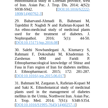
ethnobotanical study in Lorestan province, west
of Iran. Asian Pac. J. Trop. Dis. 2014; 4(S2):
S938-S942. [
DOI:10.1016/S2222-
1808(14)60762-3
]
29. Baharvand-Ahmadi B, Bahmani M,
Tajeddini P, Naghdi N and Rafieian-Kopaei M.
An ethno-medicinal study of medicinal plants
used for the treatment of diabetes. J.
Nephropathol. 2016; 5(1): 44-50.
[
DOI:10.15171/jnp.2016.08
]
30. Salehi Nowbandegani A, Kiumarcy S,
Rahmani F, Dokouhaki M, Khademian S,
Zarshenas MM and Faridi P.
Ethnopharmacological knowledge of Shiraz and
Fasa in Fars region of Iran for diabetes mellitus.
J. Ethnopharmacol. 2015; 172: 281-287.
[
DOI:10.1016/j.jep.2015.06.017
]
31. Bahmani M, Zargaran A, Rafieian-Kopaei M
and Saki K. Ethnobotanical study of medicinal
plants used in the management of diabetes
mellitus in the Urmia, Northwest Iran. Asian Pac.
J. Trop. Med. 2014; 7(S1): S348-S354.
[
DOI:10.1016/S1995-7645(14)60257-1
]