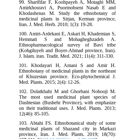
99. Sharififar F, Koohpayeh A, Motaghi MM,
Amirkhosravi A, Puormohseni Nasab E and
Khodashenas M. Study the ethnobotany of
medicinal plants in Sirjan, Kerman province,
Iran. J. Med. Herb. 2010; 1(3): 19-28.
100. Amiri-Ardekani E, Askari H, Khademian S,
Hemmati S and Mohagheghzadeh A.
Ethnopharmacological survey of Bavi tribe
(Kohgiluyeh and Boyer-Ahmad province, Iran).
J. Islam. iran. Tradit. Med. 2021; 11(4): 311-330.
101. Khodayari H, Amani S and Amir H.
Ethnobotany of medicinal plants in the northeast
of Khuzestan province. Eco-phytochemical J.
Med. Plants. 2015; 2(4): 12-26.
102. Dolatkhahi M and Ghorbani Nohooji M.
The most used medicinal plant species of
Dashtestan (Bushehr Province), with emphasize
on their traditional uses. J. Med. Plants. 2013;
12(46): 85-105.
103. Abtahi FS. Ethnobotanical study of some
medicinal plants of Shazand city in Markazi
province, Iran. J. Med. Plants. 2019; 18(70):