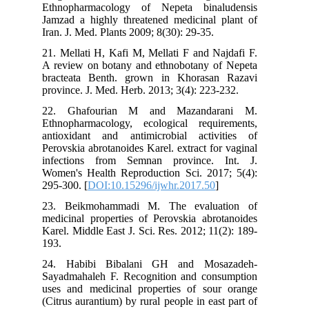
Ethnopharmacology of Nepeta binaludensis
Jamzad a highly threatened medicinal plant of
Iran. J. Med. Plants 2009; 8(30): 29-35.
21. Mellati H, Kafi M, Mellati F and Najdafi F.
A review on botany and ethnobotany of Nepeta
bracteata Benth. grown in Khorasan Razavi
province. J. Med. Herb. 2013; 3(4): 223-232.
22. Ghafourian M and Mazandarani M.
Ethnopharmacology, ecological requirements,
antioxidant and antimicrobial activities of
Perovskia abrotanoides Karel. extract for vaginal
infections from Semnan province. Int. J.
Women's Health Reproduction Sci. 2017; 5(4):
295-300. [
DOI:10.15296/ijwhr.2017.50
]
23. Beikmohammadi M. The evaluation of
medicinal properties of Perovskia abrotanoides
Karel. Middle East J. Sci. Res. 2012; 11(2): 189-
193.
24. Habibi Bibalani GH and Mosazadeh-
Sayadmahaleh F. Recognition and consumption
uses and medicinal properties of sour orange
(Citrus aurantium) by rural people in east part of