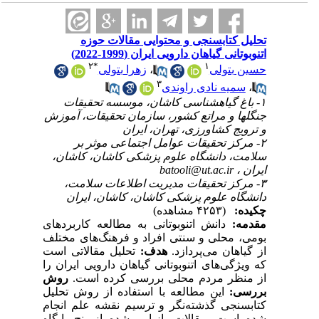
تحلیل کتابسنجی و محتوایی مقالات حوزه
اتنوبوتانی گیاهان دارویی ایران (1999-2022)
۲
*
۱
زهرا بتولی
،
حسین بتولی
۳
سمیه نادی راوندی
،
۱- باغ گیاه‎شناسی کاشان، موسسه تحقیقات
جنگل‎ها و مراتع کشور، سازمان تحقیقات، آموزش
و ترویج کشاورزی، تهران، ایران
۲- مرکز تحقیقات عوامل اجتماعی موثر بر
سلامت، دانشگاه علوم پزشکی کاشان، کاشان،
batooli@ut.ac.ir
ایران ،
۳- مرکز تحقیقات مدیریت اطلاعات سلامت،
دانشگاه علوم پزشکی کاشان، کاشان، ایران
چکیده:
(۴۲۵۳ مشاهده)
مقدمه:
دانش اتنوبوتانی به مطالعه کاربردهای
بومی، محلی و سنتی افراد و فرهنگ‌های مختلف
از گیاهان می‌پردازد.
هدف:
تحلیل مقالاتی است
که ویژگی‌های اتنوبوتانی گیاهان دارویی ایران را
از منظر مردم محلی بررسی کرده است.
روش
بررسی:
این مطالعه با استفاده از روش تحلیل
کتابسنجی گذشته‌نگر و ترسیم نقشه علم انجام
شده است. مقالات بازیابی شده از پنج پایگاه