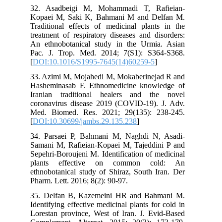
32. Asadbeigi M, Mohammadi T, Rafieian-
Kopaei M, Saki K, Bahmani M and Delfan M.
Traditional effects of medicinal plants in the
treatment of respiratory diseases and disorders:
An ethnobotanical study in the Urmia. Asian
Pac. J. Trop. Med. 2014; 7(S1): S364-S368.
[
DOI:10.1016/S1995-7645(14)60259-5
]
33. Azimi M, Mojahedi M, Mokaberinejad R and
Hasheminasab F. Ethnomedicine knowledge of
Iranian traditional healers and the novel
coronavirus disease 2019 (COVID-19). J. Adv.
Med. Biomed. Res. 2021; 29(135): 238-245.
[
DOI:10.30699/jambs.29.135.238
]
34. Parsaei P, Bahmani M, Naghdi N, Asadi-
Samani M, Rafieian-Kopaei M, Tajeddini P and
Sepehri-Boroujeni M. Identification of medicinal
plants effective on common cold: An
ethnobotanical study of Shiraz, South Iran. Der
Pharm. Lett. 2016; 8(2): 90-97.
35. Delfan B, Kazemeini HR and Bahmani M.
Identifying effective medicinal plants for cold in
Lorestan province, West of Iran. J. Evid-Based