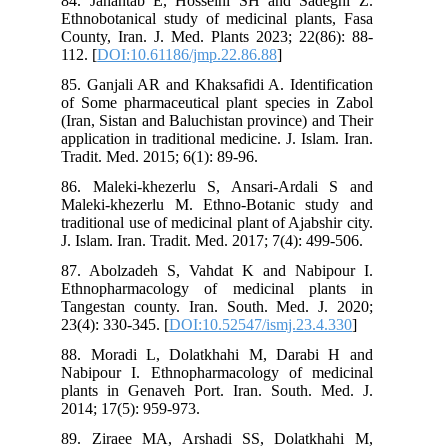
84. Jahantab E, Hosseini SH and Sadeghi Z.
Ethnobotanical study of medicinal plants, Fasa
County, Iran. J. Med. Plants 2023; 22(86): 88-
112. [
DOI:10.61186/jmp.22.86.88
]
85. Ganjali AR and Khaksafidi A. Identification
of Some pharmaceutical plant species in Zabol
(Iran, Sistan and Baluchistan province) and Their
application in traditional medicine. J. Islam. Iran.
Tradit. Med. 2015; 6(1): 89-96.
86. Maleki-khezerlu S, Ansari-Ardali S and
Maleki-khezerlu M. Ethno-Botanic study and
traditional use of medicinal plant of Ajabshir city.
J. Islam. Iran. Tradit. Med. 2017; 7(4): 499-506.
87. Abolzadeh S, Vahdat K and Nabipour I.
Ethnopharmacology of medicinal plants in
Tangestan county. Iran. South. Med. J. 2020;
23(4): 330-345. [
DOI:10.52547/ismj.23.4.330
]
88. Moradi L, Dolatkhahi M, Darabi H and
Nabipour I. Ethnopharmacology of medicinal
plants in Genaveh Port. Iran. South. Med. J.
2014; 17(5): 959-973.
89. Ziraee MA, Arshadi SS, Dolatkhahi M,