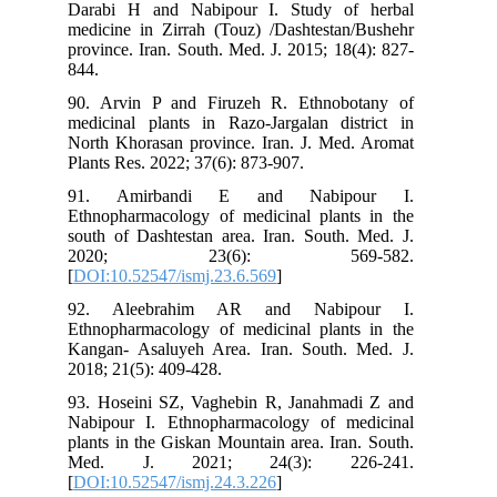
Darabi H and Nabipour I. Study of herbal
medicine in Zirrah (Touz) /Dashtestan/Bushehr
province. Iran. South. Med. J. 2015; 18(4): 827-
844.
90. Arvin P and Firuzeh R. Ethnobotany of
medicinal plants in Razo-Jargalan district in
North Khorasan province. Iran. J. Med. Aromat
Plants Res. 2022; 37(6): 873-907.
91. Amirbandi E and Nabipour I.
Ethnopharmacology of medicinal plants in the
south of Dashtestan area. Iran. South. Med. J.
2020; 23(6): 569-582.
[
DOI:10.52547/ismj.23.6.569
]
92. Aleebrahim AR and Nabipour I.
Ethnopharmacology of medicinal plants in the
Kangan- Asaluyeh Area. Iran. South. Med. J.
2018; 21(5): 409-428.
93. Hoseini SZ, Vaghebin R, Janahmadi Z and
Nabipour I. Ethnopharmacology of medicinal
plants in the Giskan Mountain area. Iran. South.
Med. J. 2021; 24(3): 226-241.
[
DOI:10.52547/ismj.24.3.226
]