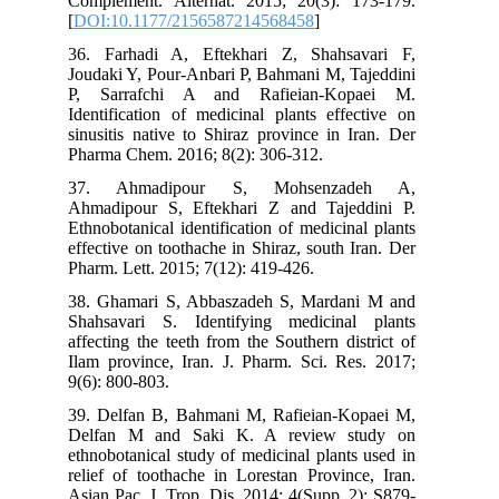
Complement. Alternat. 2015; 20(3): 173-179.
[
DOI:10.1177/2156587214568458
]
36. Farhadi A, Eftekhari Z, Shahsavari F,
Joudaki Y, Pour-Anbari P, Bahmani M, Tajeddini
P, Sarrafchi A and Rafieian-Kopaei M.
Identification of medicinal plants effective on
sinusitis native to Shiraz province in Iran. Der
Pharma Chem. 2016; 8(2): 306-312.
37. Ahmadipour S, Mohsenzadeh A,
Ahmadipour S, Eftekhari Z and Tajeddini P.
Ethnobotanical identification of medicinal plants
effective on toothache in Shiraz, south Iran. Der
Pharm. Lett. 2015; 7(12): 419-426.
38. Ghamari S, Abbaszadeh S, Mardani M and
Shahsavari S. Identifying medicinal plants
affecting the teeth from the Southern district of
Ilam province, Iran. J. Pharm. Sci. Res. 2017;
9(6): 800-803.
39. Delfan B, Bahmani M, Rafieian-Kopaei M,
Delfan M and Saki K. A review study on
ethnobotanical study of medicinal plants used in
relief of toothache in Lorestan Province, Iran.
Asian Pac. J. Trop. Dis. 2014; 4(Supp. 2): S879-