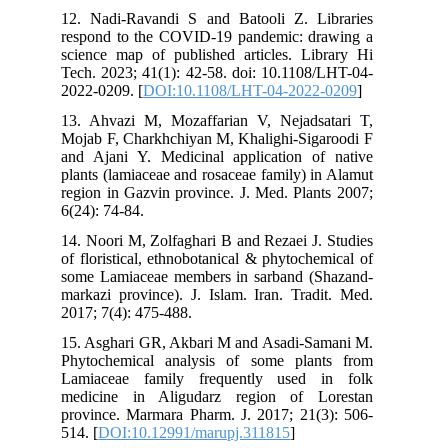
12. Nadi-Ravandi S and Batooli Z. Libraries
respond to the COVID-19 pandemic: drawing a
science map of published articles. Library Hi
Tech. 2023; 41(1): 42-58. doi: 10.1108/LHT-04-
2022-0209. [
DOI:10.1108/LHT-04-2022-0209
]
13. Ahvazi M, Mozaffarian V, Nejadsatari T,
Mojab F, Charkhchiyan M, Khalighi-Sigaroodi F
and Ajani Y. Medicinal application of native
plants (lamiaceae and rosaceae family) in Alamut
region in Gazvin province. J. Med. Plants 2007;
6(24): 74-84.
14. Noori M, Zolfaghari B and Rezaei J. Studies
of floristical, ethnobotanical & phytochemical of
some Lamiaceae members in sarband (Shazand-
markazi province). J. Islam. Iran. Tradit. Med.
2017; 7(4): 475-488.
15. Asghari GR, Akbari M and Asadi-Samani M.
Phytochemical analysis of some plants from
Lamiaceae family frequently used in folk
medicine in Aligudarz region of Lorestan
province. Marmara Pharm. J. 2017; 21(3): 506-
514. [
DOI:10.12991/marupj.311815
]