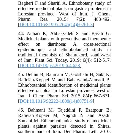
Bagheri F and Sharifi A. Ethnobotany study of
effective medicinal plants on gastric problems in
Lorestan province, West of Iran. J. Chem.
Pharm. Res. 2015; 7(2): 483-492.
[
DOI:10.1016/S1995-7645(14)60261-3
]
44. Anbari K, Abbaszadeh S and Basati G.
Medicinal plants with preventive and therapeutic
effect on diarrhoea: A cross-sectional
epidemiologic and ethnobotanical study in
traditional therapists of Shahrekord, south-west
of Iran. Plant Sci. Today. 2019; 6(4): 512-517.
[
DOI:10.14719/pst.2019.6.4.628
]
45. Delfan B, Bahmani M, Golshahi H, Saki K,
Rafieian-Kopaei M and Baharvand-Ahmadi B.
Ethnobotanical identification of medicinal plants
effective on bloat in Lorestan province, west of
Iran. J. Chem. Pharm. Sci. 2015; 8(4): 667-671.
[
DOI:10.1016/S2222-1808(14)60751-9
]
46. Bahmani M, Tajeddini P, Ezatpour B,
Rafieian-Kopaei M, Naghdi N and Asadi-
Samani M. Ethenobothanical study of medicinal
plants against parasites detected in Shiraz,
southern part of Iran. Der Pharm. Lett. 2016;