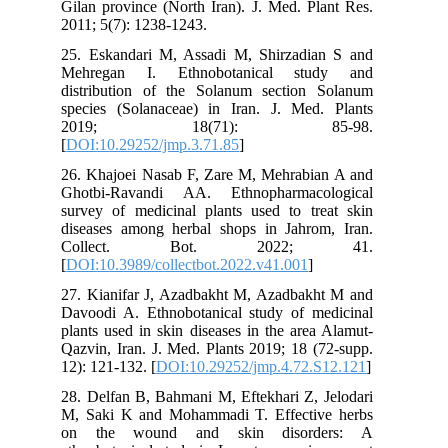
Gilan province (North Iran). J. Med. Plant Res.
2011; 5(7): 1238-1243.
25. Eskandari M, Assadi M, Shirzadian S and
Mehregan I. Ethnobotanical study and
distribution of the Solanum section Solanum
species (Solanaceae) in Iran. J. Med. Plants
2019; 18(71): 85-98.
[
DOI:10.29252/jmp.3.71.85
]
26. Khajoei Nasab F, Zare M, Mehrabian A and
Ghotbi-Ravandi AA. Ethnopharmacological
survey of medicinal plants used to treat skin
diseases among herbal shops in Jahrom, Iran.
Collect. Bot. 2022; 41.
[
DOI:10.3989/collectbot.2022.v41.001
]
27. Kianifar J, Azadbakht M, Azadbakht M and
Davoodi A. Ethnobotanical study of medicinal
plants used in skin diseases in the area Alamut-
Qazvin, Iran. J. Med. Plants 2019; 18 (72-supp.
12): 121-132. [
DOI:10.29252/jmp.4.72.S12.121
]
28. Delfan B, Bahmani M, Eftekhari Z, Jelodari
M, Saki K and Mohammadi T. Effective herbs
on the wound and skin disorders: A