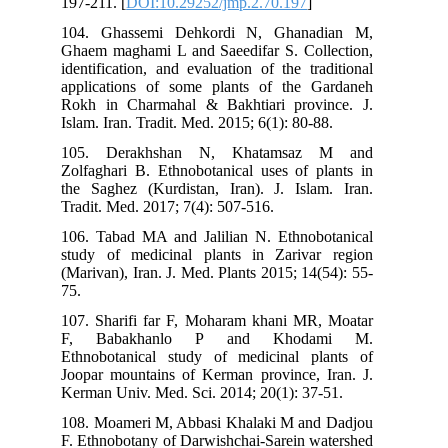
197-211. [
DOI:10.29252/jmp.2.70.197
]
104. Ghassemi Dehkordi N, Ghanadian M,
Ghaem maghami L and Saeedifar S. Collection,
identification, and evaluation of the traditional
applications of some plants of the Gardaneh
Rokh in Charmahal & Bakhtiari province. J.
Islam. Iran. Tradit. Med. 2015; 6(1): 80-88.
105. Derakhshan N, Khatamsaz M and
Zolfaghari B. Ethnobotanical uses of plants in
the Saghez (Kurdistan, Iran). J. Islam. Iran.
Tradit. Med. 2017; 7(4): 507-516.
106. Tabad MA and Jalilian N. Ethnobotanical
study of medicinal plants in Zarivar region
(Marivan), Iran. J. Med. Plants 2015; 14(54): 55-
75.
107. Sharifi far F, Moharam khani MR, Moatar
F, Babakhanlo P and Khodami M.
Ethnobotanical study of medicinal plants of
Joopar mountains of Kerman province, Iran. J.
Kerman Univ. Med. Sci. 2014; 20(1): 37-51.
108. Moameri M, Abbasi Khalaki M and Dadjou
F. Ethnobotany of Darwishchai-Sarein watershed