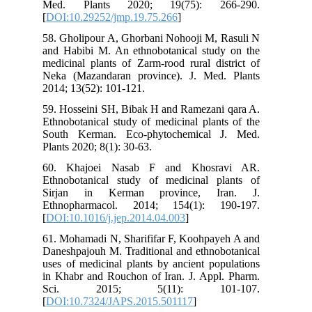
Med. Plants 2020; 19(75): 266-290.
[
DOI:10.29252/jmp.19.75.266
]
58. Gholipour A, Ghorbani Nohooji M, Rasuli N
and Habibi M. An ethnobotanical study on the
medicinal plants of Zarm-rood rural district of
Neka (Mazandaran province). J. Med. Plants
2014; 13(52): 101-121.
59. Hosseini SH, Bibak H and Ramezani qara A.
Ethnobotanical study of medicinal plants of the
South Kerman. Eco-phytochemical J. Med.
Plants 2020; 8(1): 30-63.
60. Khajoei Nasab F and Khosravi AR.
Ethnobotanical study of medicinal plants of
Sirjan in Kerman province, Iran. J.
Ethnopharmacol. 2014; 154(1): 190-197.
[
DOI:10.1016/j.jep.2014.04.003
]
61. Mohamadi N, Sharififar F, Koohpayeh A and
Daneshpajouh M. Traditional and ethnobotanical
uses of medicinal plants by ancient populations
in Khabr and Rouchon of Iran. J. Appl. Pharm.
Sci. 2015; 5(11): 101-107.
[
DOI:10.7324/JAPS.2015.501117
]