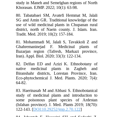
study in Maneh and Semelghan regions of North
Khorasan. EJMP. 2022; 10(1): 63-98.
80. Tabatabaei SM, Avatefi Hemmat M, Jalali
SG and Amin GR. Traditional knowledge of the
use of wild medicinal plants in Chupanan rural
district, north of Naein county. J. Islam. Iran.
Tradit. Med. 2019; 10(2): 157-184.
81. Mohammadi M, Jalali S, Tavakkoli Z and
Ghahremaninejad F. Medicinal plants of
Bazarjan region (Tafresh, Markazi province,
Iran). Appl. Biol. 2020; 33(3): 122-134.
82. Delfan ED and Azizi K. Ethnobotany of
native medicinal plants in Zagheh and
Biranshahr districts, Lorestan Province, Iran.
Eco-phytochemical J. Med. Plants. 2020; 7(4):
64-82.
83. Haerinasab M and Abbasi S. Ethnobotanical
study of medicinal plants and introduction to
some poisonous plant species of Ardestan
(Isfahan province). J. Med. Plants 2019; 18(70):
122-143. [
DOI:10.29252/jmp.2.70.122
]