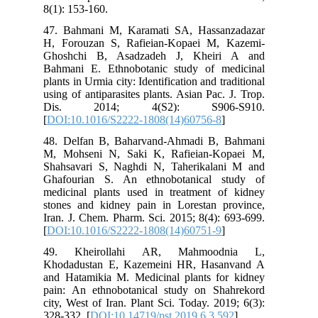
8(1): 153-160.
47. Bahmani M, Karamati SA, Hassanzadazar
H, Forouzan S, Rafieian-Kopaei M, Kazemi-
Ghoshchi B, Asadzadeh J, Kheiri A and
Bahmani E. Ethnobotanic study of medicinal
plants in Urmia city: Identification and traditional
using of antiparasites plants. Asian Pac. J. Trop.
Dis. 2014; 4(S2): S906-S910.
[
DOI:10.1016/S2222-1808(14)60756-8
]
48. Delfan B, Baharvand-Ahmadi B, Bahmani
M, Mohseni N, Saki K, Rafieian-Kopaei M,
Shahsavari S, Naghdi N, Taherikalani M and
Ghafourian S. An ethnobotanical study of
medicinal plants used in treatment of kidney
stones and kidney pain in Lorestan province,
Iran. J. Chem. Pharm. Sci. 2015; 8(4): 693-699.
[
DOI:10.1016/S2222-1808(14)60751-9
]
49. Kheirollahi AR, Mahmoodnia L,
Khodadustan E, Kazemeini HR, Hasanvand A
and Hatamikia M. Medicinal plants for kidney
pain: An ethnobotanical study on Shahrekord
city, West of Iran. Plant Sci. Today. 2019; 6(3):
328-332. [
DOI:10.14719/pst.2019.6.3.592
]