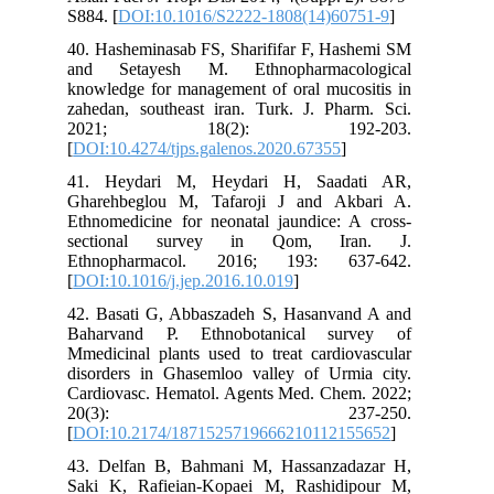
S884. [
DOI:10.1016/S2222-1808(14)60751-9
]
40. Hasheminasab FS, Sharififar F, Hashemi SM
and Setayesh M. Ethnopharmacological
knowledge for management of oral mucositis in
zahedan, southeast iran. Turk. J. Pharm. Sci.
2021; 18(2): 192-203.
[
DOI:10.4274/tjps.galenos.2020.67355
]
41. Heydari M, Heydari H, Saadati AR,
Gharehbeglou M, Tafaroji J and Akbari A.
Ethnomedicine for neonatal jaundice: A cross-
sectional survey in Qom, Iran. J.
Ethnopharmacol. 2016; 193: 637-642.
[
DOI:10.1016/j.jep.2016.10.019
]
42. Basati G, Abbaszadeh S, Hasanvand A and
Baharvand P. Ethnobotanical survey of
Mmedicinal plants used to treat cardiovascular
disorders in Ghasemloo valley of Urmia city.
Cardiovasc. Hematol. Agents Med. Chem. 2022;
20(3): 237-250.
[
DOI:10.2174/1871525719666210112155652
]
43. Delfan B, Bahmani M, Hassanzadazar H,
Saki K, Rafieian-Kopaei M, Rashidipour M,