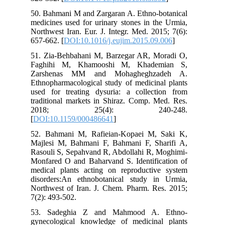
50. Bahmani M and Zargaran A. Ethno-botanical
medicines used for urinary stones in the Urmia,
Northwest Iran. Eur. J. Integr. Med. 2015; 7(6):
657-662. [
DOI:10.1016/j.eujim.2015.09.006
]
51. Zia-Behbahani M, Barzegar AR, Moradi O,
Faghihi M, Khamooshi M, Khademian S,
Zarshenas MM and Mohagheghzadeh A.
Ethnopharmacological study of medicinal plants
used for treating dysuria: a collection from
traditional markets in Shiraz. Comp. Med. Res.
2018; 25(4): 240-248.
[
DOI:10.1159/000486641
]
52. Bahmani M, Rafieian-Kopaei M, Saki K,
Majlesi M, Bahmani F, Bahmani F, Sharifi A,
Rasouli S, Sepahvand R, Abdollahi R, Moghimi-
Monfared O and Baharvand S. Identification of
medical plants acting on reproductive system
disorders:An ethnobotanical study in Urmia,
Northwest of Iran. J. Chem. Pharm. Res. 2015;
7(2): 493-502.
53. Sadeghia Z and Mahmood A. Ethno-
gynecological knowledge of medicinal plants