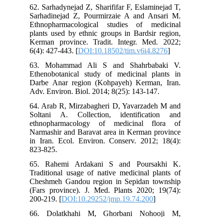
62. Sarhadynejad Z, Sharififar F, Eslaminejad T,
Sarhadinejad Z, Pourmirzaie A and Ansari M.
Ethnopharmacological studies of medicinal
plants used by ethnic groups in Bardsir region,
Kerman province. Tradit. Integr. Med. 2022;
6(4): 427-443. [
DOI:10.18502/tim.v6i4.8276
]
63. Mohammad Ali S and Shahrbabaki V.
Ethenobotanical study of medicinal plants in
Darbe Anar region (Kohpayeh) Kerman, Iran.
Adv. Environ. Biol. 2014; 8(25): 143-147.
64. Arab R, Mirzabagheri D, Yavarzadeh M and
Soltani A. Collection, identification and
ethnopharmacology of medicinal flora of
Narmashir and Baravat area in Kerman province
in Iran. Ecol. Environ. Conserv. 2012; 18(4):
823-825.
65. Rahemi Ardakani S and Poursakhi K.
Traditional usage of native medicinal plants of
Cheshmeh Gandou region in Sepidan township
(Fars province). J. Med. Plants 2020; 19(74):
200-219. [
DOI:10.29252/jmp.19.74.200
]
66. Dolatkhahi M, Ghorbani Nohooji M,