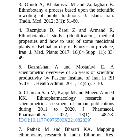
3. Omidi A, Khatamsaz M and Zolfaghari B.
Ethnobotany a process based upon the scientific
rewriting of public traditions. J. Islam. Iran.
Tradit. Med. 2012; 3(1): 51-60.
4. Razmjoue D, Zarei Z and Armand R.
Ethnobotanical study (identification, medical
properties and how to use) of some medicinal
plants of Behbahan city of Khuzestan province,
Iran. J. Med. Plants 2017; 16(64-Supp. 11): 33-
49.
5. Bazrafshan A and Mostafavi E. A
scientometric overview of 36 years of scientific
productivity by Pasteur Institute of Iran in ISI
SCIE. J. Health Admin. 2011; 14(45): 7-10.
6. Chaman Sab M, Kappi M and Mueen Ahmed
KK. Ethnopharmacology research: a
scientometric assessment of Indian publications
during 2011 to 2020. J. Pharmacol.
Pharmacother. 2022; 13(1): 48-58.
[
DOI:10.1177/0976500X221082839
]
7. Pathak M and Bharati KA. Mapping
ethnobotany research in India. Ethnobot. Res.