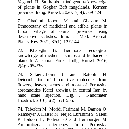
Yeganeh H. Study about indigenous knowledge
of plants in Goghar Baft rangelands, Kerman
province. Indig. Knowl. 2020; 7(14): 369-424.
71. Ghadimi Joboni M and Ghavam M.
Ethnobotany of medicinal and edible plants in
Jubon village of Guilan province using
descriptive statistics. Iran. J. Med. Aromat.
Plants. Res. 2021; 37(1): 127-144.
72. Khaleghi B. Traditional ecological
knowledge of medicinal shrubs and herbaceous
plants in Arasbaran Forest. Indig. Knowl. 2016;
2(4): 205-236.
73. Safaei-Ghomi J and Batooli H.
Determination of bioac tive molecules from
flowers, leaves, stems and roots of Perovskia
abrotanoides Karel growing in central Iran by
nano scale injection. Dig. J. Nanomater.
Biostruct. 2010; 5(2): 551-556.
74. Tabefam M, Moridi Farimani M, Danton O,
Ramseyer J, Kaiser M, Nejad Ebrahimi S, Salehi
P, Batooli H, Potterat O and Hamburger M.
Antiprotozoal diterpenes from Perovskia