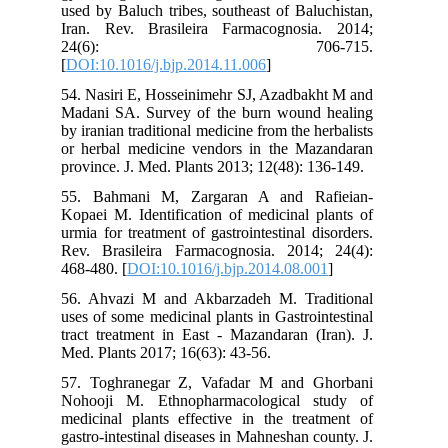
used by Baluch tribes, southeast of Baluchistan,
Iran. Rev. Brasileira Farmacognosia. 2014;
24(6): 706-715.
[
DOI:10.1016/j.bjp.2014.11.006
]
54. Nasiri E, Hosseinimehr SJ, Azadbakht M and
Madani SA. Survey of the burn wound healing
by iranian traditional medicine from the herbalists
or herbal medicine vendors in the Mazandaran
province. J. Med. Plants 2013; 12(48): 136-149.
55. Bahmani M, Zargaran A and Rafieian-
Kopaei M. Identification of medicinal plants of
urmia for treatment of gastrointestinal disorders.
Rev. Brasileira Farmacognosia. 2014; 24(4):
468-480. [
DOI:10.1016/j.bjp.2014.08.001
]
56. Ahvazi M and Akbarzadeh M. Traditional
uses of some medicinal plants in Gastrointestinal
tract treatment in East - Mazandaran (Iran). J.
Med. Plants 2017; 16(63): 43-56.
57. Toghranegar Z, Vafadar M and Ghorbani
Nohooji M. Ethnopharmacological study of
medicinal plants effective in the treatment of
gastro-intestinal diseases in Mahneshan county. J.