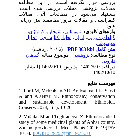
بررسی قرار نگرفته است. در این مطالعه
مقالات پژوهشی مجلات بررسی شده است.
پیشنهاد می‌شود در مطالعات آتی، مقالات
کنفرانسی و مقالات مرور نظاممند نیز ارزیابی
شود.
،
اتنوفارماکولوژی
،
اتنوبوتانی
واژه‌های کلیدی:
تحلیل
،
تحلیل کتابسنجی
،
ایران
،
گیاهان دارویی
موضوعی
(۲۰۱۵ دریافت)
[PDF 803 kb]
متن کامل
نوع مطالعه:
پژوهشی
| موضوع مقاله:
گياهان
دارویی
دریافت: 1402/5/9 | پذیرش: 1402/9/19 | انتشار:
1402/10/10
فهرست منابع
1. Larti M, Mehrabian AR, Arabsalmani K, Sarvi
A and Alaeifar M. Ethnobotany, conservation
and sustainable development. Ethnobiol.
Conserv. 2023; 1(1): 10-20.
2. Vafadar M and Toghranegar Z. Ethnobotanical
study of some medicinal plants of Abhar county,
Zanjan province. J. Med. Plants 2020; 19(75):
30-54. [
DOI:10.29252/jmp.19.75.30
]