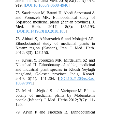
abrotanoides. Planta Med. 2018; 84(12-13): 913-
919. [
DOI:10.1055/a-0608-4946
]
75. Saadatpour M, Barani H, Abedi Sarvestani A
and Forouzeh MR. Ethnobotanical study of
Sojasrood medicinal plants (Zanjan province). J.
Med. Herb. 2017; 8(3): 185-193.
[
DOI:10.14196/JHD.2018.185
]
76. Abbasi S, Afsharzadeh S and Mohajeri AR.
Ethnobotanical study of medicinal plants in
Natanz region (Kashan), Iran. J. Med. Herb.
2012; 3(3): 147-156.
77. Kiyasi Y, Forouzeh MR, Mirdeilami SZ and
Niknahad H. Ethnobotany of edible, medicinal
and industrial plant species in Khosh Yeylagh
rangeland, Golestan province. Indig. Knowl.
2019; 6(11): 151-204. [
DOI:10.21203/rs.3.rs-
103978/v1
]
78. Mardani-Nejhad S and Vazirpour M. Ethno-
botany of medicinal plants by Mobarakeh's
people (Isfahan). J. Med. Herbs 2012; 3(2): 111-
126.
79. Arvin P and Firouzeh R. Ethnobotanical