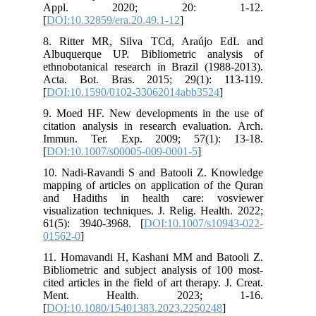
Appl. 2020; 20: 1-12.
[
DOI:10.32859/era.20.49.1-12
]
8. Ritter MR, Silva TCd, Araújo EdL and
Albuquerque UP. Bibliometric analysis of
ethnobotanical research in Brazil (1988-2013).
Acta. Bot. Bras. 2015; 29(1): 113-119.
[
DOI:10.1590/0102-33062014abb3524
]
9. Moed HF. New developments in the use of
citation analysis in research evaluation. Arch.
Immun. Ter. Exp. 2009; 57(1): 13-18.
[
DOI:10.1007/s00005-009-0001-5
]
10. Nadi-Ravandi S and Batooli Z. Knowledge
mapping of articles on application of the Quran
and Hadiths in health care: vosviewer
visualization techniques. J. Relig. Health. 2022;
61(5): 3940-3968. [
DOI:10.1007/s10943-022-
01562-0
]
11. Homavandi H, Kashani MM and Batooli Z.
Bibliometric and subject analysis of 100 most-
cited articles in the field of art therapy. J. Creat.
Ment. Health. 2023; 1-16.
[
DOI:10.1080/15401383.2023.2250248
]