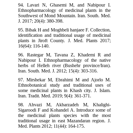
94. Lavari N, Ghasemi M, and Nabipour I.
Ethnopharmacology of medicinal plants in the
Southwest of Mond Mountain. Iran. South. Med.
J. 2017; 20(4): 380-398.
95. Bibak H and Moghbeli hanjaee F. Collection,
identification and traditional usage of medicinal
plants in Jiroft County. J. Med. Plants 2017;
16(64): 116-140.
96. Rastegar M, Tavana Z, Khademi R and
Nabipour I. Ethnopharmacology of the native
herbs of Helleh river (Bushehr province/Iran).
Iran. South. Med. J. 2012; 15(4): 303-316.
97. Mirshekar M, Ebrahimi M and Ajorlo M.
Ethnobotanical study and traditional uses of
some medicinal plants in Khash city. J. Islam.
Iran. Tradit. Med. 2019; 9(4): 361-371.
98. Ahvazi M, Akbarzadeh M, Khalighi-
Sigaroodi F and Kohandel A. Introduce some of
the medicinal plants species with the most
traditional usage in east Mazandaran region. J.
Med. Plants 2012; 11(44): 164-175.