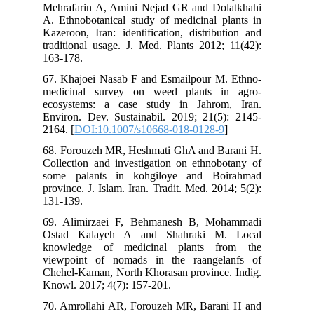
Mehrafarin A, Amini Nejad GR and Dolatkhahi
A. Ethnobotanical study of medicinal plants in
Kazeroon, Iran: identification, distribution and
traditional usage. J. Med. Plants 2012; 11(42):
163-178.
67. Khajoei Nasab F and Esmailpour M. Ethno-
medicinal survey on weed plants in agro-
ecosystems: a case study in Jahrom, Iran.
Environ. Dev. Sustainabil. 2019; 21(5): 2145-
2164. [
DOI:10.1007/s10668-018-0128-9
]
68. Forouzeh MR, Heshmati GhA and Barani H.
Collection and investigation on ethnobotany of
some palants in kohgiloye and Boirahmad
province. J. Islam. Iran. Tradit. Med. 2014; 5(2):
131-139.
69. Alimirzaei F, Behmanesh B, Mohammadi
Ostad Kalayeh A and Shahraki M. Local
knowledge of medicinal plants from the
viewpoint of nomads in the raangelanfs of
Chehel-Kaman, North Khorasan province. Indig.
Knowl. 2017; 4(7): 157-201.
70. Amrollahi AR, Forouzeh MR, Barani H and