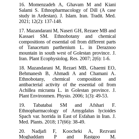
16. Momenzadeh A, Ghavam M and Kiani
Salami S. Ethnopharmacology of Dill (A case
study in Ardestan). J. Islam. Iran. Tradit. Med.
2021; 12(2): 137-148.
17. Mazandarani M, Naseri GH, Rezaee MB and
Kassaei SM. Ethnobotany and chemical
compositions of essential oil from different parts
of Tanacetum parthenium L. in Deraznoo
mountain in south west of Golestan province. J.
Iran. Plant Ecophysiolog. Res. 2007; 2(6): 1-6.
18. Mazandarani M, Rezaei MB, Ghaemi EO,
Behmanesh B, Ahmadi A and Chamani A.
Ethnobotany, chemical composition and
antibacterial activity of the essential oil from
Achillea micranta L. in Golestan province. J.
Plant Environmen. Physio. 2006; 1(3): 49-53.
19. Tabatabai SM and Afshari F.
Ethnopharmacology of Amygdalus lycioides
Spach var. horrida in East of Esfahan in Iran. J.
Med. Plants. 2018; 17(66): 38-49.
20. Nadjafi F, Koocheki A, Rezvani
Moghaddam P and Rastgoo M.