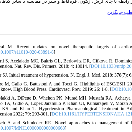
ابطه با چای ترش، زیتون، قره‌قاط و سیر در مقایسه با سایر گیاها
ب جایگزین
zal M. Recent updates on novel therapeutic targets of cardiov
0.1007/s11010-020-03891-8
]
ril S, Acelajado MC, Bakris GL, Berlowitz DR, Cifkova R, Dominic
ension. Nat. Rev. Dis. Primers. 2018; 4: 18014. [
DOI:10.1038/nrdp.20
r SJ. Initial treatment of hypertension. N. Engl. J. Med. 2018; 378(7): 
pe M, Gallo G, Battistoni A and Tocci G. Highlights of ESC/ESH 20
 know. High Blood Press. Cardiovasc. Prev. 2019; 26: 1-8. [
DOI:10.10
-Makki A, DiPette D, Whelton PK, Murad MH, Mustafa RA, Acharya
o TA, Gidio A, Lopez-Jaramillo P, Khan UI, Kumarapeli V, Moran 
 KS and Khan T. Hypertension Pharmacological Treatment in Adu
ension 2022; 79: 293-301. [
DOI:10.1161/HYPERTENSIONAHA.121
sch A and Schmieder RE. Novel approaches to management of hyp
10.1097/MNH.0000000000000668
]