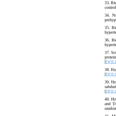
33. Ri
control
34. N
prehyp
35. Ri
hyperte
36. Ri
hyperte
37. So
protei
[
DOI:1
38. Ha
[
DOI:1
39. He
sabdar
[
DOI:1
40. He
and To
randomi