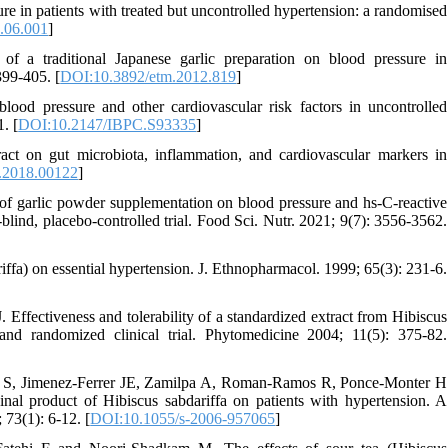
e in patients with treated but uncontrolled hypertension: a randomised
0.06.001
]
 traditional Japanese garlic preparation on blood pressure in
399-405. [
DOI:10.3892/etm.2012.819
]
lood pressure and other cardiovascular risk factors in uncontrolled
. [
DOI:10.2147/IBPC.S93335
]
act on gut microbiota, inflammation, and cardiovascular markers in
.2018.00122
]
of garlic powder supplementation on blood pressure and hs-C-reactive
blind, placebo-controlled trial. Food Sci. Nutr. 2021; 9(7): 3556-3562.
iffa) on essential hypertension. J. Ethnopharmacol. 1999; 65(3): 231-6.
Effectiveness and tolerability of a standardized extract from Hibiscus
 and randomized clinical trial. Phytomedicine 2004; 11(5): 375-82.
rez S, Jimenez-Ferrer JE, Zamilpa A, Roman-Ramos R, Ponce-Monter H
cinal product of Hibiscus sabdariffa on patients with hypertension. A
 73(1): 6-12. [
DOI:10.1055/s-2006-957065
]