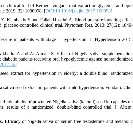
linical trial of Berberis vulgaris root extract on glycemic and lipid
cine 2019; 32: 1000998. [
DOI:10.1016/j.eujim.2019.100998
]
, Kianbakht S and Fallah Huseini A. Blood pressure lowering effect
, placebo-controlled clinical trial. Phytother. Res. 2013; 27(12): 1849-
ssure in patients with stage 1 hypertension. J. Hypertension 2015;
khadra A and Al-Almaie S. Effect of Nigella sativa supplementation
-2 diabetic patients receiving oral hypoglycemic agents: nonrandomized
2017.56
]
seed extract for hypertension in elderly: a double-blind, randomized
sativa seed extract in patients with mild hypertension. Fundam. Clin.
 tolerability of powdered Nigella sativa (kalonji) seed in capsules on
: results of a randomized, double-blind controlled trial. J. Altern.
Efficacy of Nigella sativa on serum free testosterone and metabolic