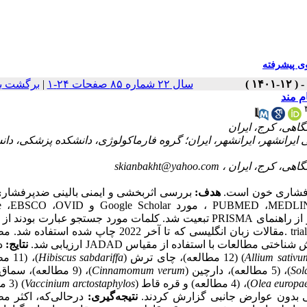
 پیشرفته
برگشت ب
|
سال ۲۲ شماره ۸۵ صفحات ۲۴-۱
ام
مرکز تحقیقات بیما‎یرانشهر، ایران؛ گروه فارماکولوژی، دانشکده پزشکی، دانشگاه
skianbakht@yahoo.com
 پرفشاری خون است
هدف:
بررسی اثربخشی و ایمنی بالینی ضدپرفشار
SCOPUS ، مورد Google Scholar و Google ،EBSCO ،OVID
ive ،hypertension و trial controlled randomized .مقالات زبان انگلیسی که تا آخر 2022 چاپ شده استفاده شد. مطالعات
یفیت روش شناختی مطالعات با استفاده از مقیاس
نتایج:
د
مطا)،
Hibiscus sabdariffa
) (12 مطالعه)، چای ترش (
Allium sativu
Cinnamomum verum
)، (5 مطالعه)، دارچین (
Sol
مط)
Vaccinium arctostaphylos
)، (4 مطالعه) و قره قاط (
Olea europa
شی بدون عوارض جانبی گزارش کردند
نتیجه‌گیری:
درحالی‌که، اکثر مط