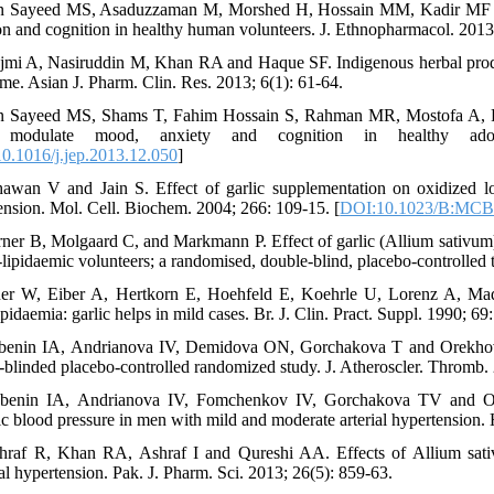
n Sayeed MS, Asaduzzaman M, Morshed H, Hossain MM, Kadir MF an
ion and cognition in healthy human volunteers. J. Ethnopharmacol. 2013;
jmi A, Nasiruddin M, Khan RA and Haque SF. Indigenous herbal product
me. Asian J. Pharm. Clin. Res. 2013; 6(1): 61-64.
n Sayeed MS, Shams T, Fahim Hossain S, Rahman MR, Mostofa A, 
 modulate mood, anxiety and cognition in healthy adol
0.1016/j.jep.2013.12.050
]
awan V and Jain S. Effect of garlic supplementation on oxidized low 
ension. Mol. Cell. Biochem. 2004; 266: 109-15. [
DOI:10.1023/B:MCBI
rner B, Molgaard C, and Markmann P. Effect of garlic (Allium sativum) p
ipidaemic volunteers; a randomised, double-blind, placebo-controlled tr
er W, Eiber A, Hertkorn E, Hoehfeld E, Koehrle U, Lorenz A, Mad
pidaemia: garlic helps in mild cases. Br. J. Clin. Pract. Suppl. 1990; 69:
benin IA, Andrianova IV, Demidova ON, Gorchakova T and Orekhov AN
-blinded placebo-controlled randomized study. J. Atheroscler. Thromb. 
benin IA, Andrianova IV, Fomchenkov IV, Gorchakova TV and Orek
lic blood pressure in men with mild and moderate arterial hypertension.
hraf R, Khan RA, Ashraf I and Qureshi AA. Effects of Allium sativum
al hypertension. Pak. J. Pharm. Sci. 2013; 26(5): 859-63.