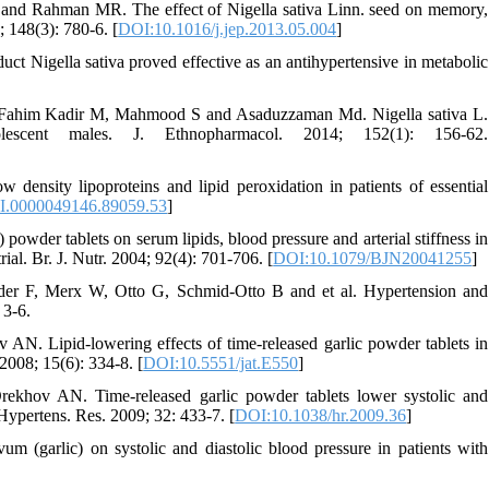
d Rahman MR. The effect of Nigella sativa Linn. seed on memory,
 148(3): 780-6. [
DOI:10.1016/j.jep.2013.05.004
]
 Nigella sativa proved effective as an antihypertensive in metabolic
Fahim Kadir M, Mahmood S and Asaduzzaman Md. Nigella sativa L.
escent males. J. Ethnopharmacol. 2014; 152(1): 156-62.
density lipoproteins and lipid peroxidation in patients of essential
.0000049146.89059.53
]
owder tablets on serum lipids, blood pressure and arterial stiffness in
ial. Br. J. Nutr. 2004; 92(4): 701-706. [
DOI:10.1079/BJN20041255
]
er F, Merx W, Otto G, Schmid-Otto B and et al. Hypertension and
 3-6.
. Lipid-lowering effects of time-released garlic powder tablets in
2008; 15(6): 334-8. [
DOI:10.5551/jat.E550
]
hov AN. Time-released garlic powder tablets lower systolic and
 Hypertens. Res. 2009; 32: 433-7. [
DOI:10.1038/hr.2009.36
]
 (garlic) on systolic and diastolic blood pressure in patients with