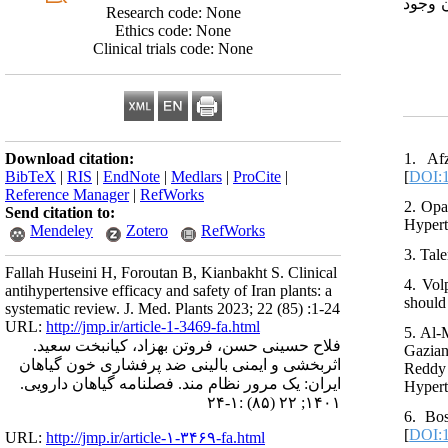
ن وجود
Research code: None
Ethics code: None
Clinical trials code: None
1. Af
Download citation:
[
DOI:1
BibTeX
|
RIS
|
EndNote
|
Medlars
|
ProCite
|
Reference Manager
|
RefWorks
2. Opa
Send citation to:
Hypert
Mendeley
Zotero
RefWorks
3. Tale
Fallah Huseini H, Foroutan B, Kianbakht S. Clinical
4. Vol
antihypertensive efficacy and safety of Iran plants: a
should
systematic review. J. Med. Plants 2023; 22 (85) :1-24
URL:
http://jmp.ir/article-1-3469-fa.html
5. Al
فلاح حسینی حسن، فروتن بهزاد، کیانبخت سعید.
Gazian
اثربخشی و ایمنی بالینی ضد پرفشاری خون گیاهان
Reddy
ایران: یک مرور نظام ‎مند. فصلنامه گياهان دارویی.
Hypert
۱۴۰۱; ۲۲ (۸۵) :۱-۲۴
6. Bo
[
DOI:
URL:
http://jmp.ir/article-۱-۳۴۶۹-fa.html