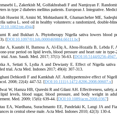
hmasebi L, Zakerkish M, Golfakhrabadi F and Namjoyan F. Randomised c
ters in type 2 diabetes mellitus patients. European J. Integrative. Medi
llah Huseini H, Amini M, Mohtashami R, Ghamarchehre ME, Sadeqhi Z
lla sativa L. seed oil in healthy volunteers: a randomized, double-blind
I:10.1002/ptr.4944
]
umi R and Bukhari A. Phytotherapy Nigella sativa lowers blood pre
3). [
DOI:10.1097/01.hjh.0000469884.66111.bc
]
dar A, Kaatabi H, Bamosa A, Al-Elq A, Abou-Hozaifa B, Lebda F, Al
 one-year period on lipid levels, blood pressure and heart rate in type
l trial. Ann. Saudi. Med. 2017; 37(1): 56-63. [
DOI:10.5144/0256-4947.
zka A, Setiati S, Lydia A and Dewiasty E. Effect of Nigella sativa 
lled trial. Acta Med. Indones 2017; 49(4): 307-313.
ghani Dehkordi F and Kamkhah AF. Antihypertensive effect of Nigella 
col. 2008; 22(4): 447-52. [
DOI:10.1111/j.1472-8206.2008.00607.x
]
dwai W, Hamza HB, Qureshi R and Gilani AH. Effectiveness, safety, and
lipid levels, blood sugar, blood pressure, and body weight in adults
ment. Med. 2009; 15(6): 639-44. [
DOI:10.1089/acm.2008.0367
]
tau EA, Wardhana, Surachmanto EE, Pandelaki K, Langi JA and Fias. 
bances in central obese male. Acta Med. Indones 2010; 42(3): 130-4.