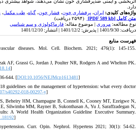
اثربخشی و ایمنی ضدپرفشاری خون نشان می‌دهند، شواهد بیشتری در ر
دارد.
ط
،
طب مکمل
،
گیاه
،
فشار خون
،
پرفشاری خون
،
ایران
واژه‌های کلیدی:
(۲۵۹۴ دریافت)
[PDF 589 kb]
متن کامل
نوع مطالعه:
مروری
| موضوع مقاله:
فارماكولوژی و سم شناسی
دریافت: 1401/9/30 | پذیرش: 1401/12/2 | انتشار: 1401/12/10
فهرست منابع
ascular diseases. Mol. Cell. Biochem. 2021; 476(1): 145-155.
zak AF, Grassi G, Jordan J, Poulter NR, Rodgers A and Whelton PK.
18.14
]
636-644. [
DOI:10.1056/NEJMcp1613481
]
18 guidelines on the management of hypertension: what every doctor
07/s40292-018-00297-y
]
 S, Beheiry HM, Champagne B, Connell K, Cooney MT, Ezeigwe N,
AE, Silwimba MM, Rayner B, Sukonthasan A, Yu J, Saraffzadegan N,
lts: A World Health Organization Guideline Executive Summary.
.18192
]
ertension. Curr. Opin. Nephrol. Hypertens 2021; 30(1): 54-62.