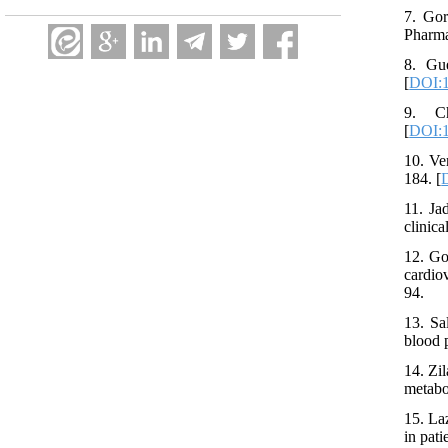
7. Gor
Pharma
8. Gu
[
DOI:1
9. C
[
DOI:1
10. Ve
184. [
11. Ja
clinica
12. Go
cardio
94.
13. Sa
blood 
14. Zi
metabo
15. La
in pati