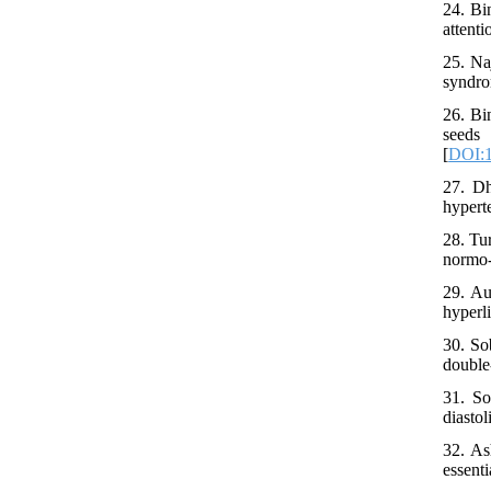
24. Bi
attent
25. Na
syndro
26. Bi
seeds
[
DOI:1
27. Dh
hypert
28. Tu
normo-l
29. Au
hyperli
30. So
double
31. So
diasto
32. As
essenti