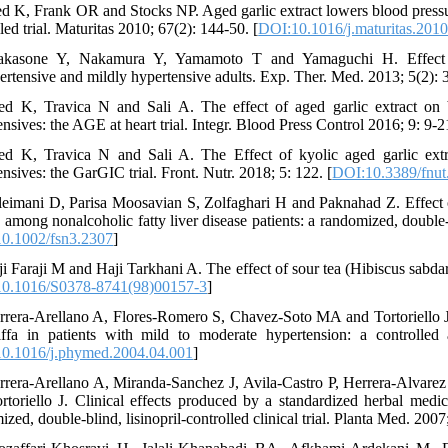
ed K, Frank OR and Stocks NP. Aged garlic extract lowers blood pressur
led trial. Maturitas 2010; 67(2): 144-50. [
DOI:10.1016/j.maturitas.201
akasone Y, Nakamura Y, Yamamoto T and Yamaguchi H. Effect of a
ertensive and mildly hypertensive adults. Exp. Ther. Med. 2013; 5(2): 
ed K, Travica N and Sali A. The effect of aged garlic extract on b
nsives: the AGE at heart trial. Integr. Blood Press Control 2016; 9: 9-21
ed K, Travica N and Sali A. The Effect of kyolic aged garlic extr
nsives: the GarGIC trial. Front. Nutr. 2018; 5: 122. [
DOI:10.3389/fnut
leimani D, Parisa Moosavian S, Zolfaghari H and Paknahad Z. Effect 
n among nonalcoholic fatty liver disease patients: a randomized, double-
0.1002/fsn3.2307
]
ji Faraji M and Haji Tarkhani A. The effect of sour tea (Hibiscus sabdar
0.1016/S0378-8741(98)00157-3
]
rrera-Arellano A, Flores-Romero S, Chavez-Soto MA and Tortoriello J. 
iffa in patients with mild to moderate hypertension: a controlled
0.1016/j.phymed.2004.04.001
]
rrera-Arellano A, Miranda-Sanchez J, Avila-Castro P, Herrera-Alva
rtoriello J. Clinical effects produced by a standardized herbal medi
zed, double-blind, lisinopril-controlled clinical trial. Planta Med. 2007;