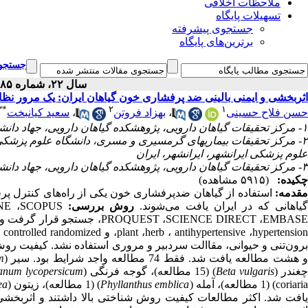
ملاحظات اخلاقی
تسهیلات پایگاه
جستجوی پیشرفته
برترین‌های پایگاه
جستجوی
سال ۲۲، شماره ۸۵ - ( ۱۲-۱۴۰۱ )
اثربخشی و ایمنی بالینی ضد پرفشاری خون گیاهان ایران: یک مرور نظ ‎مند
۳
*
۲
۱
سعید کیانبخت
،
بهزاد فروتن
،
حسن فلاح حسینی
۱- مرکز تحقیقات گیاهان دارویی، پژوهشکده گیاهان دارویی، جهاد دانشگاهی، کرج، ایران
های گرمسیری و مسری، دانشگاه علوم پزشکی ایرانشهر، ا
علوم پزشکی ایرانشهر، ایرانشهر، ایران
۳- مرکز تحقیقات گیاهان دارویی، پژوهشکده گیاهان دارویی، جهاد دانشگاهی، کرج، ایران ،
چکیده:
(۵۹۱۵ مشاهده)
مقدمه
استفاده از گیاهان ضدپرفشاری خون یکی از راه‌های کنترل.
گیاهانی که در ایران یافت می‌شوند
روش بررسی:
برون‌تنی و حیوانی، مقاالت سردبیر و مروری استفاده نشد. ک JADAD ارزیابی شد
m
و هشت مطالعه یافت شد. فقط 74 مطالعه واجد شرایط بود. سیر 
anum lycopersicum
) (15 مطالعه)، گوجه فرنگی (
Beta vulgaris
چغندر (
ea
) (1 مطالعه)، زیتون (
Phyllanthus emblica
coriaria) (1 مطالعه)، آمله 
یافت شد. اکثر مطالعات کیفیت روش شناختی بالا داشتند و اثربخ