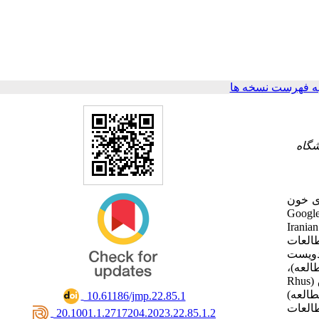
ه فهرست نسخه ها
۲- ری
ی خون
PUBMED ،MEDLINE ،
،PROQUEST ،SCIENCE DIRECT ،EMBASE جستجو قرار گرفت و از راهنمای PRISMA تبعیت شد. کلمات مورد جستجو عبارت بودند از Iranian
،plant ،herb ، antihypertens
ویست
)، (11 لعه
)، (9 مطالعه)، سماق (Rhus
) (3 العه
‎ 10.61186/jmp.22.85.1
العات
‎ 20.1001.1.2717204.2023.22.85.1.2