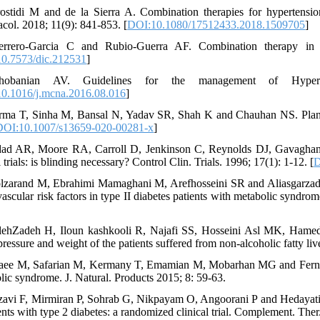
ostidi M and de la Sierra A. Combination therapies for hypertens
col. 2018; 11(9): 841-853. [
DOI:10.1080/17512433.2018.1509705
]
errero-Garcia C and Rubio-Guerra AF. Combination therapy in t
0.7573/dic.212531
]
hobanian AV. Guidelines for the management of Hypert
0.1016/j.mcna.2016.08.016
]
rma T, Sinha M, Bansal N, Yadav SR, Shah K and Chauhan NS. Plants 
DOI:10.1007/s13659-020-00281-x
]
dad AR, Moore RA, Carroll D, Jenkinson C, Reynolds DJ, Gavaghan 
l trials: is blinding necessary? Control Clin. Trials. 1996; 17(1): 1-12. [
D
lzarand M, Ebrahimi Mamaghani M, Arefhosseini SR and Aliasgarzadeh
vascular risk factors in type II diabetes patients with metabolic syndr
lehZadeh H, Iloun kashkooli R, Najafi SS, Hosseini Asl MK, Hamedi 
pressure and weight of the patients suffered from non-alcoholic fatty l
laee M, Safarian M, Kermany T, Emamian M, Mobarhan MG and Ferns GA
lic syndrome. J. Natural. Products 2015; 8: 59-63.
zavi F, Mirmiran P, Sohrab G, Nikpayam O, Angoorani P and Hedayati M.
ents with type 2 diabetes: a randomized clinical trial. Complement. Ther