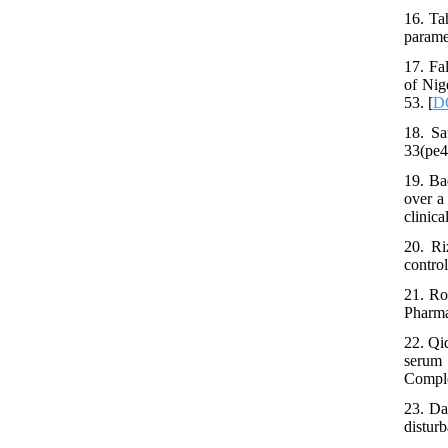
16. Ta
parame
17. Fa
of Nige
53. [
DO
18. Sa
33(pe4
19. Ba
over a
clinica
20. Ri
contro
21. Ro
Pharma
22. Qi
serum 
Comple
23. Da
distur