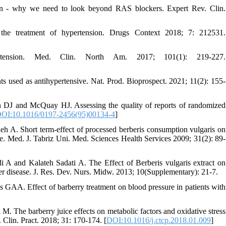
ion - why we need to look beyond RAS blockers. Expert Rev. Clin.
he treatment of hypertension. Drugs Context 2018; 7: 212531.
ension. Med. Clin. North Am. 2017; 101(1): 219-227.
used as antihypertensive. Nat. Prod. Bioprospect. 2021; 11(2): 155-
DJ and McQuay HJ. Assessing the quality of reports of randomized
OI:10.1016/0197-2456(95)00134-4
]
 A. Short term-effect of processed berberis consumption vulgaris on
ome. Med. J. Tabriz Uni. Med. Sciences Health Services 2009; 31(2): 89-
A and Kalateh Sadati A. The Effect of Berberis vulgaris extract on
iver disease. J. Res. Dev. Nurs. Midw. 2013; 10(Supplementary): 21-7.
A. Effect of barberry treatment on blood pressure in patients with
 The barberry juice effects on metabolic factors and oxidative stress
. Clin. Pract. 2018; 31: 170-174. [
DOI:10.1016/j.ctcp.2018.01.009
]