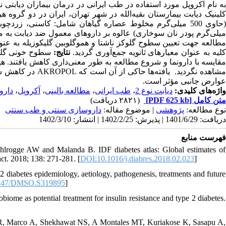
به نام آکروپل مورد استفاده در طب ایرانی در درمان بیماران دیابتی نو
مطالعه جهت تعیین سطوح گلوکز ناشتا و هموگلوبین گلیکوزیله به عنو
کلیه به عنوان معیارهای ثانویه جمع‌آوری گردید
نتایج:
مقایسه با دارونما و شروع مطالعه به طور معنی‌داری کاهش یافتند.
عوارض جانبی مؤثر است.
دارو
،
آکروپل
،
مطالعه بالینی
،
طب ایرانی
،
دیابت نوع 2
واژه‌های کلیدی:
(۲۸۲۱ دریافت)
[PDF 625 kb]
متن کامل
نوع مطالعه:
پژوهشی
| موضوع مقاله:
داروسازی سنتی و طب سنتی
دریافت: 1401/6/29 | پذیرش: 1402/2/25 | انتشار: 1402/3/10
فهرست منابع
rogge AW and Malanda B. IDF diabetes atlas: Global estimates of
act. 2018; 138: 271-281. [
DOI:10.1016/j.diabres.2018.02.023
]
 diabetes epidemiology, aetiology, pathogenesis, treatments and future
147/DMSO.S319895
]
iome as potential treatment for insulin resistance and type 2 diabetes.
 R, Marco A, Shekhawat NS, A Montales MT, Kuriakose K, Sasapu A,