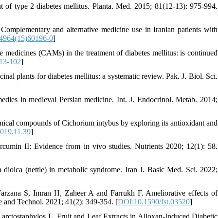
t of type 2 diabetes mellitus. Planta. Med. 2015; 81(12-13): 975-994.
lementary and alternative medicine use in Iranian patients with
4964(15)60196-0
]
edicines (CAMs) in the treatment of diabetes mellitus: is continued
13-102
]
 plants for diabetes mellitus: a systematic review. Pak. J. Biol. Sci.
es in medieval Persian medicine. Int. J. Endocrinol. Metab. 2014;
cal compounds of Cichorium intybus by exploring its antioxidant and
019.11.39
]
rcumin II: Evidence from in vivo studies. Nutrients 2020; 12(1): 58.
dioica (nettle) in metabolic syndrome. Iran J. Basic Med. Sci. 2022;
ana S, Imran H, Zaheer A and Farrukh F. Ameliorative effects of
 and Technol. 2021; 41(2): 349-354. [
DOI:10.1590/fst.03520
]
arctostaphylos L. Fruit and Leaf Extracts in Alloxan-Induced Diabetic