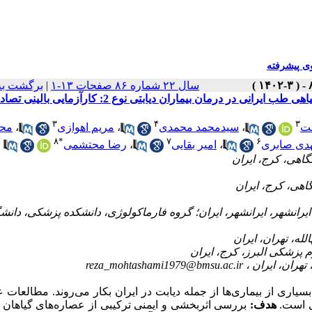
 پیشرفته
برگشت به
|
سال ۲۲ شماره ۸۶ صفحات ۱۳-۱
دهنده گلوکز خون و ایمنی آکروپل، یک مخلوط‎ های گیاهی طب ایرانی در درمان بیماران دیابتی نوع 2: کارآزمایی بالینی تصادفی
۳
۴
۳
محب
،
مریم اهوازی
،
سیدمحمد محمدی
،
خت
۸
*
۷
۶
رضا محتشمی
،
امیر بقایی
،
دی صابری
مرکز تحقیقات بیماری‎یرانشهر، ایران؛ گروه فارماکولوژی، دانشکده پزشکی، دانشگاه
reza_mohtashami1979@bmsu.ac.ir
سیاری از بیماری‌ها از جمله دیابت در ایران بکار می‌روند. مطالعات 
وری است
هدف:
بررسی اثربخشی و ایمنی ترکیبی از عصاره‌های گیاهان 