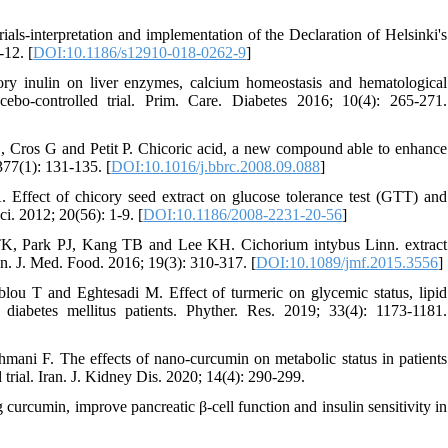
als-interpretation and implementation of the Declaration of Helsinki's
-12. [
DOI:10.1186/s12910-018-0262-9
]
y inulin on liver enzymes, calcium homeostasis and hematological
cebo-controlled trial. Prim. Care. Diabetes 2016; 10(4): 265-271.
, Cros G and Petit P. Chicoric acid, a new compound able to enhance
77(1): 131-135. [
DOI:10.1016/j.bbrc.2008.09.088
]
ffect of chicory seed extract on glucose tolerance test (GTT) and
ci. 2012; 20(56): 1-9. [
DOI:10.1186/2008-2231-20-56
]
, Park PJ, Kang TB and Lee KH. Cichorium intybus Linn. extract
n. J. Med. Food. 2016; 19(3): 310-317. [
DOI:10.1089/jmf.2015.3556
]
ou T and Eghtesadi M. Effect of turmeric on glycemic status, lipid
 diabetes mellitus patients. Phyther. Res. 2019; 33(4): 1173-1181.
ni F. The effects of nano-curcumin on metabolic status in patients
trial. Iran. J. Kidney Dis. 2020; 14(4): 290-299.
curcumin, improve pancreatic β-cell function and insulin sensitivity in