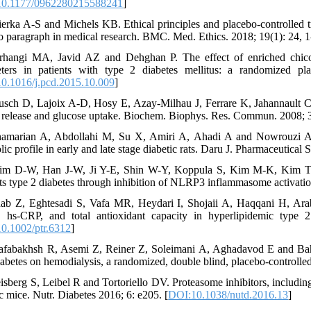
0.1177/0962280215588241
]
ierka A-S and Michels KB. Ethical principles and placebo-controlled tri
o paragraph in medical research. BMC. Med. Ethics. 2018; 19(1): 24, 1
rhangi MA, Javid AZ and Dehghan P. The effect of enriched chicor
ters in patients with type 2 diabetes mellitus: a randomized pla
0.1016/j.pcd.2015.10.009
]
usch D, Lajoix A-D, Hosy E, Azay-Milhau J, Ferrare K, Jahannault C
n release and glucose uptake. Biochem. Biophys. Res. Commun. 2008; 3
amarian A, Abdollahi M, Su X, Amiri A, Ahadi A and Nowrouzi A. E
ic profile in early and late stage diabetic rats. Daru J. Pharmaceutical S
im D-W, Han J-W, Ji Y-E, Shin W-Y, Koppula S, Kim M-K, Kim TK
ts type 2 diabetes through inhibition of NLRP3 inflammasome activatio
ab Z, Eghtesadi S, Vafa MR, Heydari I, Shojaii A, Haqqani H, Arabl
e, hs-CRP, and total antioxidant capacity in hyperlipidemic type 2
0.1002/ptr.6312
]
afabakhsh R, Asemi Z, Reiner Z, Soleimani A, Aghadavod E and Bahma
iabetes on hemodialysis, a randomized, double blind, placebo-controlled 
isberg S, Leibel R and Tortoriello DV. Proteasome inhibitors, including 
c mice. Nutr. Diabetes 2016; 6: e205. [
DOI:10.1038/nutd.2016.13
]