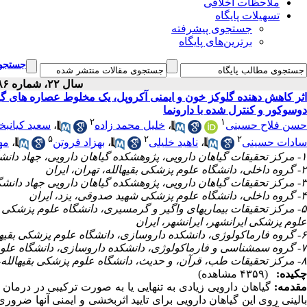
ملاحظات اخلاقی
تسهیلات پایگاه
جستجوی پیشرفته
برترین‌های پایگاه
جستجوی
سال ۲۲، شماره ۸۶ - ( ۳-۱۴۰۲ )
دوسوکور و کنترل شده با دارونما
۲
۱
سعید کیانب
،
خلیل محمد زاده
،
حسن فلاح حسینی
۵
۲
۲
مه
،
بهزاد فروتن
،
ناهید خلیلی
،
سادات حسینی
۱- مرکز تحقیقات گیاهان دارویی، پژوهشکده گیاهان دارویی، جهاد دانشگاهی، کرج، ایران
۲- گروه داخلی، دانشگاه علوم پزشکی بقیه‎الله، تهران، ایران
۳- مرکز تحقیقات گیاهان دارویی، پژوهشکده گیاهان دارویی جهاد دانشگاهی، کرج، ایران
۴- گروه داخلی، دانشگاه علوم پزشکی شهید صدوقی، یزد، ایران
های واگیر و گرمسیری، دانشگاه علوم پزشکی ایرانشهر، ا
علوم پزشکی ایرانشهر، ایرانشهر، ایران
۶- گروه فارماکولوژی، دانشکده داروسازی، دانشگاه علوم پزشکی بقیه‎الله، تهران، ایران
۷- گروه سم‎شناسی و فارماکولوژی، دانشکده داروسازی، دانشگاه علوم پزشکی البرز، کرج، ایران
۸- مرکز تحقیقات طب، قرآن، و حدیث، دانشگاه علوم پزشکی بقیه‎الله، تهران، ایران ،
چکیده:
(۴۳۵۹ مشاهده)
مقدمه:
گیاهان دارویی زیادی به تنهایی یا به صورت ترکیبی در درمان ب
بالینی روی این گیاهان دارویی برای تایید اثربخشی و ایمنی آنها ضر