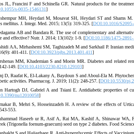
os JL, Francini F and Schinella GR. Natural products for the treatmen
0.1055/s-0035-1546131
]
shempur MH, Heydari M, Mosavat SH, Heydari ST and Shams M. Comp
s mellitus. J. Integr. Med. 2015; 13(5): 319-325. [
DOI:10.1016/S2095-
dagama AB and Bandara R. The use of complementary and alternative m
e and effective? Nutr. J. 2014; 13(102): 1-9. [
DOI:10.1186/1475-2891-
shidi AA, Mirhashemi SM, Taghizadeh M and Sarkhail P. Iranian medicinal
16(9): 401-411. [
DOI:10.3923/pjbs.2013.401.411
]
rshenas MM, Khademian S and Moein MR. Diabetes and related remedi
 142-149. [
DOI:10.4103/2230-8210.129103
]
nj D, Raafat K, El-Lakany A, Baydoun S and Aboul-Ela M. Phytochemi
betic activities. Pharmacog. J. 2019; 11(2): 248-257. [
DOI:10.5530/pj.2
n Hartogh DJ, Gabriel A and Tsiani E. Antidiabetic properties of cu
0.3390/nu12010058
]
makar B, Mehri S, Hosseinzadeh H. A review of the effects of Urtica 
 543-553.
hammad Haseeb ur R, Asif A, Rai MA, Kashif A, Shinawar WA, Farz
eek (Trigonella foenum-graecum) seed on type 2 diabetes. Food Science
anbakht S and Hajiaghaee R. Anti-hyperglycemic Effects of Vaccinium 