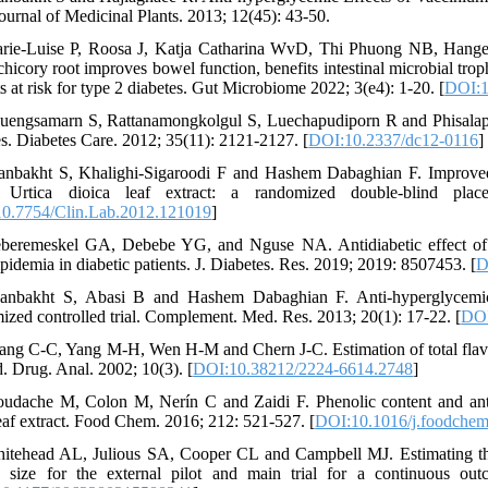
Journal of Medicinal Plants. 2013; 12(45): 43-50.
rie-Luise P, Roosa J, Katja Catharina WvD, Thi Phuong NB, Hang
hicory root improves bowel function, benefits intestinal microbial troph
s at risk for type 2 diabetes. Gut Microbiome 2022; 3(e4): 1-20. [
DOI:1
uengsamarn S, Rattanamongkolgul S, Luechapudiporn R and Phisalapho
es. Diabetes Care. 2012; 35(11): 2121-2127. [
DOI:10.2337/dc12-0116
]
anbakht S, Khalighi-Sigaroodi F and Hashem Dabaghian F. Improved g
g Urtica dioica leaf extract: a randomized double-blind place
0.7754/Clin.Lab.2012.121019
]
beremeskel GA, Debebe YG, and Nguse NA. Antidiabetic effect of 
pidemia in diabetic patients. J. Diabetes. Res. 2019; 2019: 8507453. [
D
anbakht S, Abasi B and Hashem Dabaghian F. Anti-hyperglycemic e
ized controlled trial. Complement. Med. Res. 2013; 20(1): 17-22. [
DOI
ang C-C, Yang M-H, Wen H-M and Chern J-C. Estimation of total flavo
d. Drug. Anal. 2002; 10(3). [
DOI:10.38212/2224-6614.2748
]
udache M, Colon M, Nerín C and Zaidi F. Phenolic content and antiox
leaf extract. Food Chem. 2016; 212: 521-527. [
DOI:10.1016/j.foodchem
itehead AL, Julious SA, Cooper CL and Campbell MJ. Estimating the sa
 size for the external pilot and main trial for a continuous ou