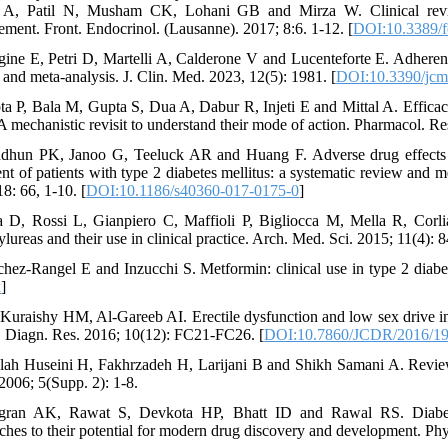
A, Patil N, Musham CK, Lohani GB and Mirza W. Clinical review o
ment. Front. Endocrinol. (Lausanne). 2017; 8:6. 1-12. [
DOI:10.3389/
agine E, Petri D, Martelli A, Calderone V and Lucenteforte E. Adherence
 and meta-analysis. J. Clin. Med. 2023, 12(5): 1981. [
DOI:10.3390/jc
ta P, Bala M, Gupta S, Dua A, Dabur R, Injeti E and Mittal A. Efficacy a
A mechanistic revisit to understand their mode of action. Pharmacol. Re
dhun PK, Janoo G, Teeluck AR and Huang F. Adverse drug effects obs
ent of patients with type 2 diabetes mellitus: a systematic review and 
8: 66, 1-10. [
DOI:10.1186/s40360-017-0175-0
]
a D, Rossi L, Gianpiero C, Maffioli P, Bigliocca M, Mella R, Corli
lureas and their use in clinical practice. Arch. Med. Sci. 2015; 11(4): 
chez-Rangel E and Inzucchi S. Metformin: clinical use in type 2 diabe
x
]
-Kuraishy HM, Al-Gareeb AI. Erectile dysfunction and low sex drive i
n. Diagn. Res. 2016; 10(12): FC21-FC26. [
DOI:10.7860/JCDR/2016/19
llah Huseini H, Fakhrzadeh H, Larijani B and Shikh Samani A. Review o
 2006; 5(Supp. 2): 1-8.
gran AK, Rawat S, Devkota HP, Bhatt ID and Rawal RS. Diabetes
ches to their potential for modern drug discovery and development. Phy