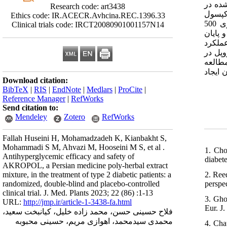
اله پذیرش شده در
Research code: art3438
ن بقیه‌الله در شهر تهران، ایران در دو گروه هر کدام 43 نفر کارآزمایی را به پایان رساندند. گروه آکروپل روزانه 2 کپسول
Ethics code: IR.ACECR.Avhcina.REC.1396.33
(حاوی 500 میلی‌گرم مخلوط عصاره گیاهان شامل: کاسنی، زردچوبه، گزنه، شنبلیله و قره قاط) و گروه دارونما روزانه 2 کپسول (حاوی 500
Clinical trials code: IRCT20080901001157N14
12 ساعت ناشتا در شروع و پایان
عملکرد
بین گلیکوزیله، کلسترول تام و
مطالعه
مشاهده نگردید. ‌ یافته‌ها حاکی از آن است که AKROPOL کاهش سطح گلوکز، کلسترول تام و
Download citation:
BibTeX
|
RIS
|
EndNote
|
Medlars
|
ProCite
|
Reference Manager
|
RefWorks
Send citation to:
Mendeley
Zotero
RefWorks
Fallah Huseini H, Mohamadzadeh K, Kianbakht S,
Mohammadi S M, Ahvazi M, Hooseini M S, et al .
1. Cho
Antihyperglycemic efficacy and safety of
diabet
AKROPOL, a Persian medicine poly-herbal extract
mixture, in the treatment of type 2 diabetic patients: a
2. Ree
randomized, double-blind and placebo-controlled
perspe
clinical trial. J. Med. Plants 2023; 22 (86) :1-13
3. Gho
URL:
http://jmp.ir/article-1-3438-fa.html
Eur. J.
فلاح حسینی حسن، محمد زاده خلیل، کیانبخت سعید،
محمدی سیدمحمد، اهوازی مریم، حسینی محبوبه
4. Cha