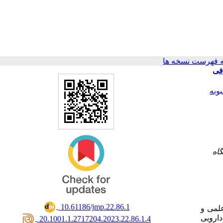
 فهرست نسخه ها
اثر کاهش‎  عصاره
وبه
۵- 
‎ 10.61186/jmp.22.86.1
علمی و
دارویی
‎ 20.1001.1.2717204.2023.22.86.1.4