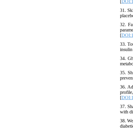
[
DOI:1
31. Sk
placeb
32. Fa
parame
[
DOI:1
33. To
insuli
34. Gh
metabol
35. Sh
preven
36. Ad
profil
[
DOI:1
37. Sh
with d
38. We
diabeti