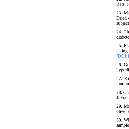
Rats. 
23. Ma
Dried c
subject
24. Ch
diabet
25. Ki
takin
[
DOI:1
26. Ge
hyperli
27. Ki
random
28. Ch
J. Foo
29. Mo
olive 
30. Wh
sample