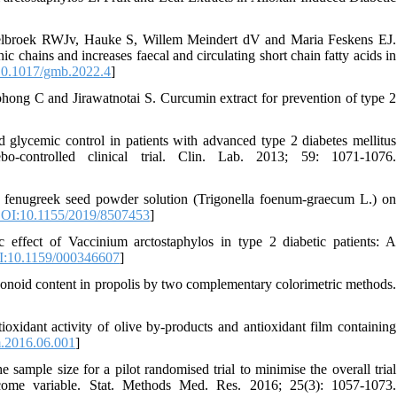
elbroek RWJv, Hauke S, Willem Meindert dV and Maria Feskens EJ.
ic chains and increases faecal and circulating short chain fatty acids in
0.1017/gmb.2022.4
]
ng C and Jirawatnotai S. Curcumin extract for prevention of type 2
lycemic control in patients with advanced type 2 diabetes mellitus
bo-controlled clinical trial. Clin. Lab. 2013; 59: 1071-1076.
fenugreek seed powder solution (Trigonella foenum-graecum L.) on
OI:10.1155/2019/8507453
]
ffect of Vaccinium arctostaphylos in type 2 diabetic patients: A
:10.1159/000346607
]
noid content in propolis by two complementary colorimetric methods.
idant activity of olive by-products and antioxidant film containing
.2016.06.001
]
mple size for a pilot randomised trial to minimise the overall trial
tcome variable. Stat. Methods Med. Res. 2016; 25(3): 1057-1073.