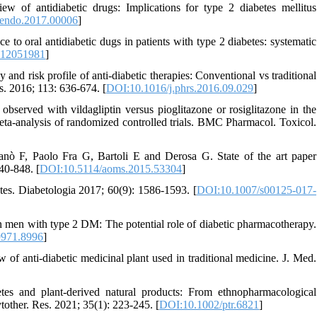
f antidiabetic drugs: Implications for type 2 diabetes mellitus
fendo.2017.00006
]
 to oral antidiabetic dugs in patients with type 2 diabetes: systematic
m12051981
]
nd risk profile of anti-diabetic therapies: Conventional vs traditional
s. 2016; 113: 636-674. [
DOI:10.1016/j.phrs.2016.09.029
]
erved with vildagliptin versus pioglitazone or rosiglitazone in the
meta-analysis of randomized controlled trials. BMC Pharmacol. Toxicol.
anò F, Paolo Fra G, Bartoli E and Derosa G. State of the art paper
840-848. [
DOI:10.5114/aoms.2015.53304
]
tes. Diabetologia 2017; 60(9): 1586-1593. [
DOI:10.1007/s00125-017-
n men with type 2 DM: The potential role of diabetic pharmacotherapy.
971.8996
]
f anti-diabetic medicinal plant used in traditional medicine. J. Med.
 and plant‐derived natural products: From ethnopharmacological
tother. Res. 2021; 35(1): 223-245. [
DOI:10.1002/ptr.6821
]