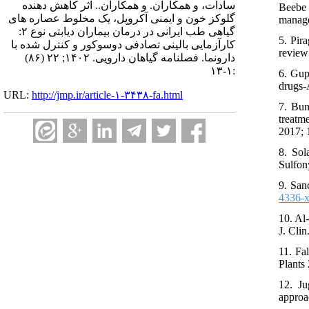
سادات، و همکاران. و همکاران.. اثر کاهش‎ دهنده
Beebe 
گلوکز خون و ایمنی آکروپل، یک مخلوط عصاره‎ های
manage
گیاهی طب ایرانی در درمان بیماران دیابتی نوع ۲:
5. Pir
کارآزمایی بالینی تصادفی دوسوکور و کنترل شده با
review
دارونما. فصلنامه گياهان دارویی. ۱۴۰۲; ۲۲ (۸۶)
:۱-۱۳
6. Gup
drugs-
URL:
http://jmp.ir/article-۱-۳۴۳۸-fa.html
7. Bun
treatm
2017; 1
8. Sol
Sulfony
9. San
4336-
10. Al
J. Cli
11. Fa
Plants
12. Ju
approa