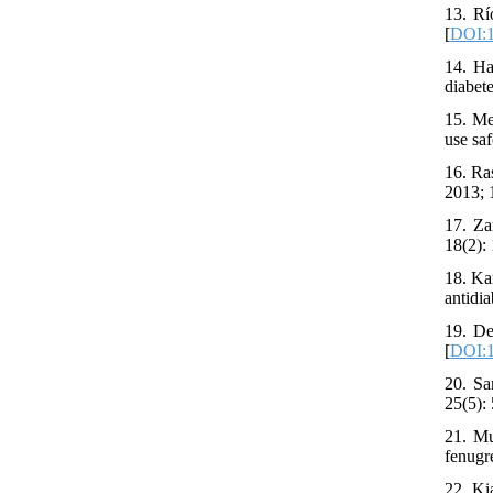
13. Rí
[
DOI:1
14. Ha
diabete
15. Me
use saf
16. Ra
2013; 
17. Za
18(2):
18. Ka
antidia
19. De
[
DOI:1
20. Sa
25(5):
21. Mu
fenugr
22. Ki