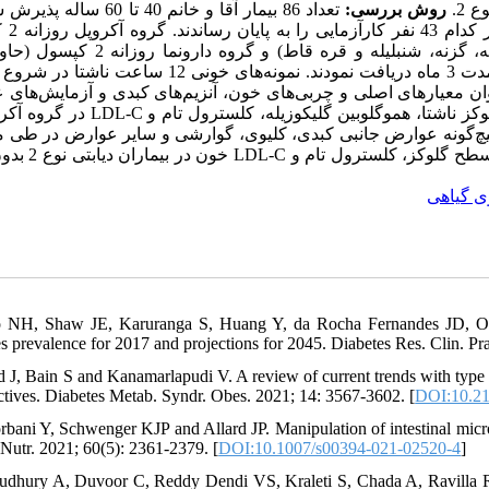
ع 2
روش بررسی:
تعداد 86 بیمار آقا و خانم 40 تا 60 س
کلینیک دیابت بیمارستا
میلی‌گرم پودر نان سوخاری) عالوه بر داروهای معمول ضد دیابت به مدت 3 ماه دریافت نمودند. نمونه‌های خونی 
ان معیارهای اصلی و چربی‌های خون، آنزیم‌های کبدی و آزمایش‌های 
سطوح خونی گلوکز ناشتا، هموگلو LDL-C در گروه آکروپل در
 هیچ‌گونه عوارض جانبی کبدی، کلیوی، گوارشی و سایر عوارض در طی 
در  LDL-C خون در بیماران دیابتی نوع 2 بدون ایجاد
ی گیاهی
 NH, Shaw JE, Karuranga S, Huang Y, da Rocha Fernandes JD, Ohl
es prevalence for 2017 and projections for 2045. Diabetes Res. Clin. Pr
d J, Bain S and Kanamarlapudi V. A review of current trends with type 2
ctives. Diabetes Metab. Syndr. Obes. 2021; 14: 3567-3602. [
DOI:10.2
rbani Y, Schwenger KJP and Allard JP. Manipulation of intestinal microb
 Nutr. 2021; 60(5): 2361-2379. [
DOI:10.1007/s00394-021-02520-4
]
udhury A, Duvoor C, Reddy Dendi VS, Kraleti S, Chada A, Ravilla