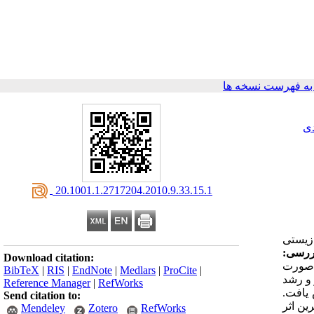
ه فهرست نسخه ها
ی
‎ 20.1001.1.2717204.2010.9.33.15.1
 زیستی
رسی:
Download citation:
ظت‌های صفر (آب مقطر)، 1 ،5 ، 10 و 15 درصد به صورت
BibTeX
|
RIS
|
EndNote
|
Medlars
|
ProCite
|
 و رشد
Reference Manager
|
RefWorks
 یافت.
Send citation to:
ین اثر
Mendeley
Zotero
RefWorks