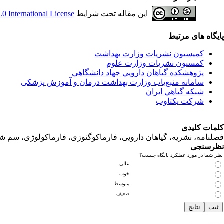
این مقاله تحت شرایط
 International License
پایگاه های مرتبط
کمیسیون نشریات وزارت بهداشت
کمسیون نشریات وزارت علوم
پژوهشكده گياهان دارويي جهاد دانشگاهي
سامانه منبع‌ياب وزارت بهداشت درمان و آموزش پزشکی
شبكه گياهي ايران
شرکت یکتاوب
کلمات کلیدی
فصلنامه، نشریه، گیاهان دارویی، فارماکوگنوزی، فارماکولوژی، سم ش
نظرسنجی
نظر شما در مورد عملکرد پایگاه چیست؟
عالی
خوب
متوسط
ضعیف