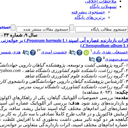
ملاحظات اخلاقی
تسهیلات پایگاه
جستجوی پیشرفته
برترین‌های پایگاه
جستجوی
سال ۹، شماره ۳۳ - ( ۱۲-۱۳۸۸ )
اثرات بازدارنده عصاره آبی اسپند (
L.) بر جوانه‌زنی بذر و رشد گیاهچه‌های خرفه (
Peganum harmala
Chenopodium album
L.)
(
۲
*
۱
حسنعلی نقدی بادی
،
حشمت امیدی
،
هدی شمس
۵
سیف‌سهندی
۱- گروه پژوهشی کشت و توسعه، پژوهشکده گیاهان دارویی جهاددانشگاهی
۲- گروه زراعت، دانشکده علوم کشاورزی دانشگاه شاهد ،
@yahoo.com
۳- گروه زراعت، دانشکده علوم کشاورزی دانشگاه شاهد
۴- کارشناس پژوهشکده گیاهان دارویی جهاددانشگاهی و دانشجوی کارشناسی‌ارشد زراعت دانشگاه آزاد اسلامی واحد رودهن
۵- گروه زراعت، دانشکده کشاورزی، دانشگاه تربیت مدرس
چکیده:
(۸۰۹۳ مشاهده)
مقدمه:
بررسی خصوصیات آللوپاتیک گیاهان، یکی از راهکارهای اکولو
 بازدارنده‌های رشد شود.
هدف:
بررسی اثر آللوپاتیک عصاره آبی اسپند بر 
آزمایش فاکتوریل و در قالب طرح کاملاً تصادفی با سه تکرار به کار برد
گیاهچه هر دو گونه تاثیر منفی داشت به‌طوری که با افزایش غلظت عص
عصاره اندام‌های مختلف اسپند، اثرات بازدارندگی متفاوتی بر جوانه‌زنی