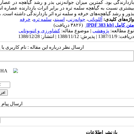
یشتری نسبت به گیاهچه سلمه ‌تره در برابر اثرات بازدارنده عصاره 
بذور و رشد گیاهچه‌های خرفه و سلمه تره اثر بازدارندگی داشته ‌است. 
واژه‌های کلیدی:
آللوپاتی
،
جوانه‌زنی‌
،
اسپند‌
،
سلمه تره
،
خرفه
متن کامل
[PDF 383 kb]
(۳۸۲۶ دریافت)
نوع مطالعه:
پژوهشی
| موضوع مقاله:
كشاورزی و اتنوبوتانی
دریافت: 1387/11/9 | پذیرش: 1388/11/12 | انتشار: 1388/12/28
ارسال نظر درباره این مقاله : نام کاربری ی
ارسال پیام 
بازنشر اطلاعات