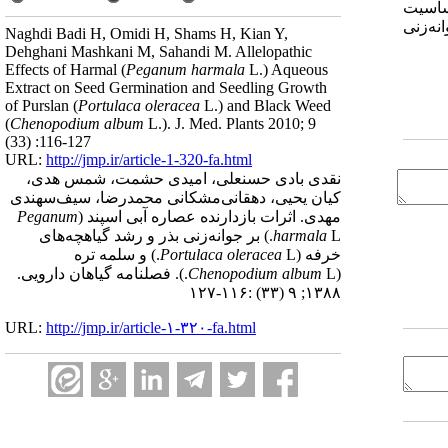
اهچه خرفه حساسیت
نه‌زنی
Naghdi Badi H, Omidi H, Shams H, Kian Y,
Dehghani Mashkani M, Sahandi M. Allelopathic
Effects of Harmal (
Peganum harmala
L.) Aqueous
Extract on Seed Germination and Seedling Growth
of Purslan (
Portulaca oleracea
L.) and Black Weed
(
Chenopodium album
L.). J. Med. Plants 2010; 9
(33) :116-127
URL:
http://jmp.ir/article-1-320-fa.html
نقدی بادی حسنعلی، امیدی حشمت، شمس هدی،
کیان یحیی، دهقانی‌مشکانی محمدرضا، سیف‌سهندی
مهدی. اثرات بازدارنده عصاره آبی اسپند (
Peganum
harmala
L.) بر جوانه‌زنی بذر و رشد گیاهچه‌های
خرفه (
Portulaca oleracea
L.) و سلمه تره
(
Chenopodium album
L.). فصلنامه گياهان دارویی.
۱۳۸۸; ۹ (۳۳) :۱۱۶-۱۲۷
URL:
http://jmp.ir/article-۱-۳۲۰-fa.html