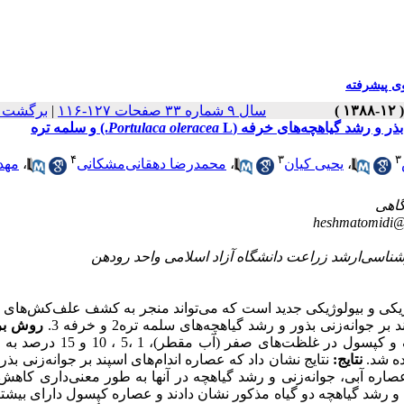
 پیشرفته
سال ۹ شماره ۳۳ صفحات ۱۲۷-۱۱۶
|
برگشت ب
Portulaca oleracea
L.) و سلمه تره
۴
۳
۳
،
یحیی کیان
،
محمدرضا دهقانی‌مشکانی
،
مهد
heshmatomidi
ژیکی و بیولوژیکی جدید است که می‌تواند منجر به کشف علف‌کش‌های
جوانه‌زنی بذور و رشد گیاهچه‌های سلمه تره2 و خرفه 3.
روش بر
عصاره‌های آبی اندام‌های مختلف گیاه اسپند شامل ریشه، ساقه، برگ و کپسول در غل
ه‌ شد.
نتایج:
نتایج نشان داد که عصاره اندام‌های اسپند بر جوانه‌زنی بذر
اره آبی، جوانه‌زنی و رشد گیاهچه در آنها به طور معنی‌داری کاهش
 و رشد گیاهچه دو گیاه مذکور نشان دادند و عصاره‌ کپسول دارای بیشتر