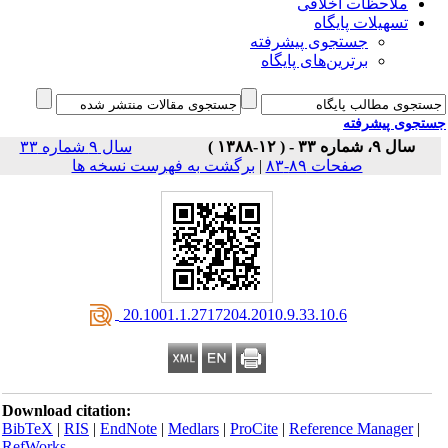
ملاحظات اخلاقی
تسهیلات پایگاه
جستجوی پیشرفته
برترین‌های پایگاه
جوی پیشرفته
سال ۹، شماره ۳۳ - ( ۱۲-۱۳۸۸ )
سال ۹ شماره ۳۳
صفحات ۸۹-۸۳
|
برگشت به فهرست نسخه ها
‎ 20.1001.1.2717204.2010.9.33.10.6
Download citation:
BibTeX
|
RIS
|
EndNote
|
Medlars
|
ProCite
|
Reference Manager
|
RefWorks