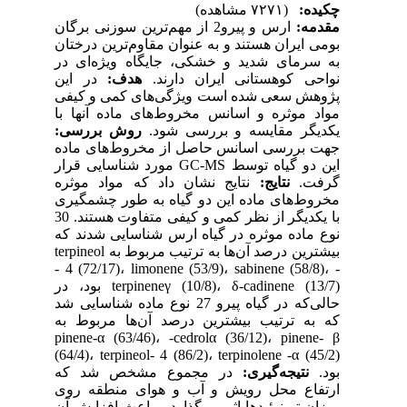
چکیده:
(۷۲۷۱ مشاهده)
مقدمه:
ارس و پیرو2 از مهم‌ترین سوزنی برگان
بومی ایران هستند و به عنوان مقاوم‌ترین درختان
به سرمای شدید و خشکی، جایگاه ویژه‌ای در
نواحی کوهستانی ایران دارند.
هدف:
در این
پژوهش سعی شده است ویژگی‌های کمی و کیفی
مواد موثره و اسانس مخروط‌های ماده آنها با
یکدیگر مقایسه و بررسی شود.
روش بررسی:
جهت بررسی اسانس حاصل از مخروط‌های ماده
این دو گیاه توسط GC-MS مورد شناسایی قرار
گرفت.
نتایج:
نتایج نشان داد که مواد موثره
مخروط‌های ماده این دو گیاه به طور چشمگیری
با یکدیگر از نظر کمی و کیفی متفاوت هستند. 30
نوع ماده موثره در گیاه ارس شناسایی شدند که
بیشترین درصد آن‌ها به ترتیب مربوط به terpineol
- 4 (72/17)، limonene (53/9)، sabinene (58/8)، -
terpineneγ (10/8)، δ-cadinene (13/7) بود، در
حالی‌که در گیاه پیرو 27 نوع ماده شناسایی شد
که به ترتیب بیشترین درصد آن‌ها مربوط به
pinene-α (63/46)، -cedrolα (36/12)، pinene- β
(64/4)، terpineol- 4 (86/2)، terpinolene -α (45/2)
بود.
نتیجه‌گیری:
در مجموع مشخص شد که
ارتفاع محل رویش و آب و هوای منطقه روی
میزان ترپنوئید‌ها اثر می‌گذارد و باعث افزایش آن