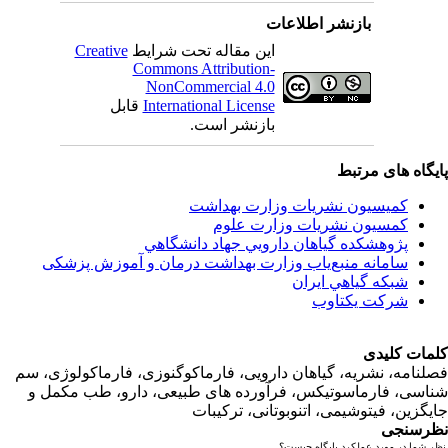
بازنشر اطلاعات
این مقاله تحت شرایط
Creative
Commons Attribution-
NonCommercial 4.0
International License
قابل
بازنشر است.
اه های مرتبط
کمیسیون نشریات وزارت بهداشت
کمسیون نشریات وزارت علوم
پژوهشكده گياهان دارويي جهاد دانشگاهي
سامانه منبع‌ياب وزارت بهداشت درمان و آموزش پزشکی
شبكه گياهي ايران
شرکت یکتاوب
ت کلیدی
امه، نشریه، گیاهان دارویی، فارماکوگنوزی، فارماکولوژی، سم
ی، فارماسوتیکس، فرآورده های طبیعی، دارو، طب مکمل و
زین، فیتوشیمی، اتنوبوتانی، ترکیبات
سنجی
ما در مورد عملکرد پایگاه چیست؟