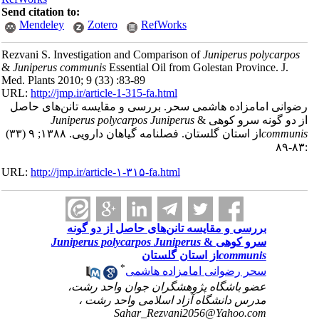
Send citation to:
Mendeley
Zotero
RefWorks
Rezvani S. Investigation and Comparison of
Juniperus polycarpos
&
Juniperus communis
Essential Oil from Golestan Province. J.
Med. Plants 2010; 9 (33) :83-89
URL:
http://jmp.ir/article-1-315-fa.html
وانی امامزاده هاشمی سحر. بررسی و مقایسه تانن‌های حاصل
 دو گونه سرو کوهی &
Juniperus
Juniperus polycarpos
communi
از استان گلستان. فصلنامه گياهان دارویی. ۱۳۸۸; ۹ (۳۳)
URL:
http://jmp.ir/article-۱-۳۱۵-fa.html
بررسی و مقایسه تانن‌های حاصل از دو گونه
سرو کوهی &
Juniperus
Juniperus polycarpos
communis
از استان گلستان
*
سحر رضوانی امامزاده هاشمی
عضو باشگاه پژوهشگران جوان واحد رشت،
مدرس دانشگاه آزاد اسلامی واحد رشت ،
Sahar_Rezvani2056@Yahoo.com