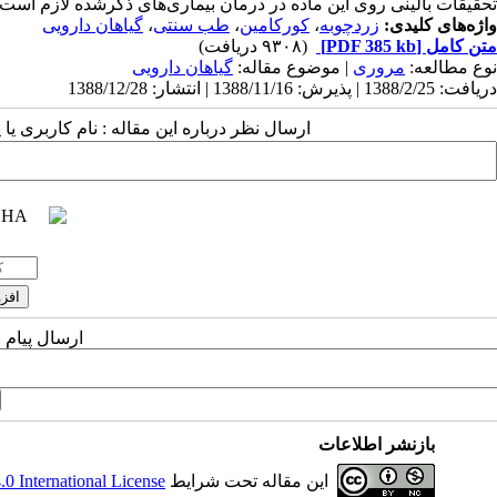
تحقیقات بالینی روی این ماده در درمان بیماری‌های ذکرشده لازم است.
واژه‌های کلیدی:
زردچوبه
،
کورکامین
،
طب سنتی
،
گیاهان دارویی
متن کامل
[PDF 385 kb]
(۹۳۰۸ دریافت)
نوع مطالعه:
مروری
| موضوع مقاله:
گياهان دارویی
دریافت: 1388/2/25 | پذیرش: 1388/11/16 | انتشار: 1388/12/28
ارسال نظر درباره این مقاله : نام کاربری ی
ارسال پیام 
بازنشر اطلاعات
این مقاله تحت شرایط
 International License