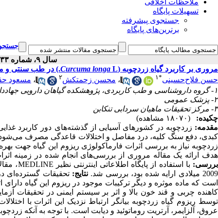
ملاحظات اخلاقی
تسهیلات پایگاه
جستجوی پیشرفته
برترین‌های پایگاه
جستجوی
سال ۹، شماره ۳۳ - ( ۱۲-۱۳۸۸ )
مروری بر کاربرد گیاه زردچوبه (
L.) در طب سنتی و مدرن
Curcuma longa
۲
۱
*
حسن فلاح‌حسینی
،
محسن زحمتکش
،
مسعود حق
۱- گروه داروشناسی و طب کاربردی، پژوهشکده گیاهان دارویی جهاددانشگاهی ،
۲- پزشک عمومی
۳- مرکز تحقیقات ماهیان سردابی تنکابن
چکیده:
(۱۸۰۷۰ مشاهده)
مقدمه:
زردچوبه در کشورهای آسیایی از گذشته‌های دور کاربرد غذایی
کبدی، دفع سنگ کلیه، درد مفاصل و اختلالات قاعدگی مصرف می‌شود. ب
ردچوبه نیاز به بررسی اثرات فارماکولوژی ریزوم این گیاه جهت بهره‌
هدف ارائه یک مقاله مروری از بررسی‌های انجام شده در زمینه اثرا
ررسی:
200 میلادی ارایه شده بود، بررسی شد.
نتایج:
تحقیقات گسترده‌ای در 
است که ماده موثره و دیگر ترکیبات موجود در ریزوم این گیاه دارای 
اهنده چربی و قند خون بالا و اثر بر سیستم ایمنی در تحقیقات آزما
توسط ریزوم گیاه زردچوبه بیانگر ارتباط نزدیک این اثرات با اختلال
عروق، آلزایمر، آرتریت روماتوئید و دیابت است. با توجه به آنکه زردچ