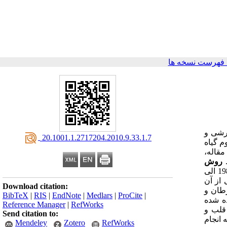
 فهرست نسخه ها
ارشی و
‎ 20.1001.1.2717204.2010.9.33.1.7
م گیاه
مقاله،
.
روش
با استفاده از پایگاه اطلاعاتی اینترنتی نظیر MEDLINE، مقالاتی که در مورد اثرات فارماکولوژی زردچوبه در محدوده سال‌های 1980 الی
 از آن
Download citation:
رطان و
BibTeX
|
RIS
|
EndNote
|
Medlars
|
ProCite
|
ه شده
Reference Manager
|
RefWorks
 قلب و
Send citation to:
 انجام
Mendeley
Zotero
RefWorks