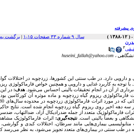
 پیشرفته
سال ۹ شماره ۳۳ صفحات ۱۵-۱
|
برگشت به
۳
یقی
huseini_fallah@yahoo.com
 و دارویی دارد. در طب سنتی این کشورها، زردچوبه در اختلالات گو
ا توجه به کاربرد غذایی و دارویی و همچنین خواص فارماکولوژی ریزو
برداری از آن در انجام تحقیقات بالینی احساس می‌شود.
هدف:
در این 
ت فارماکولوژی ریزوم گیاه زردچوبه و ماده موثره آن کورکامین بود
سه دهه اخیر روی ریزوم گیاه زردچوبه انجام شده است. نتایج حاکی
اثرات فارماکولوژیک متعدد از جمله ضدرادیکال آزاد، ضدالتهاب، ضدس
یشگاهی و بعضاً بالینی است.
نتیجه‌گیری:
اثرات فارماکولوژیک مشاهد
ات متابولیسمی بیماری‌هایی مانند سرطان، اختلالات کبدی و گوارشی،
وبه در طب سنتی در بیماری‌های متعدد تجویز می‌شود، به نظر می‌رسد که