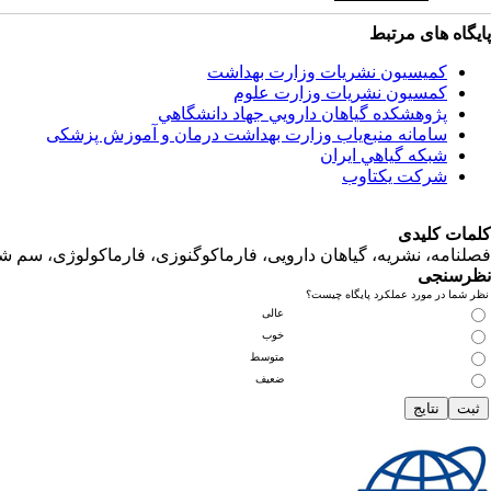
پایگاه های مرتبط
کمیسیون نشریات وزارت بهداشت
کمسیون نشریات وزارت علوم
پژوهشكده گياهان دارويي جهاد دانشگاهي
سامانه منبع‌ياب وزارت بهداشت درمان و آموزش پزشکی
شبكه گياهي ايران
شرکت یکتاوب
کلمات کلیدی
فصلنامه، نشریه، گیاهان دارویی، فارماکوگنوزی، فارماکولوژی، سم ش
نظرسنجی
نظر شما در مورد عملکرد پایگاه چیست؟
عالی
خوب
متوسط
ضعیف