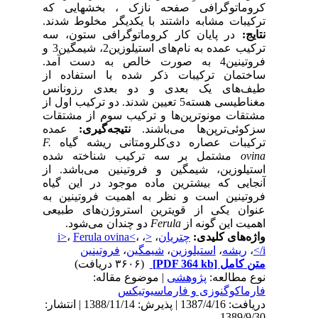
کروماتوگرافی صفحه نازک ، بخشهایی که
ترکیبات مشابه داشتند با یکدیگر مخلوط شدند.
نتایج:
در پایان کار کروماتوگرافی ستون، سه
ترکیب عمده به نام‌های استیلوزین2، شیمگین3 و
فروتینین4 به صورت خالص به دست آمد.
ساختمان ترکیبات ذکر شده با استفاده از
طیف‌های یک بعدی و دو بعدی رزونانس
مغناطیسی هسته5 تعیین شدند. دو ترکیب اول از
مشتقات مونوترپن‌ها و ترکیب سوم از مشتقات
سزکوئی‌ترپن‌ها می‌باشند.
نتیجه‌گیری:
عمده
ترکیبات عصاره‌ دی‌کلرومتانی ریشه گیاه
F.
ovina
مشتمل بر سه ترکیب شناخته شده
استیلوزین، شیمگین و فروتینین می‌باشد. از
آنجایی که بیشترین ماده موجود در این گیاه
فروتینین است و نظر به اهمیت فروتینین به
عنوان یکی از قویترین استروژن‌های طبیعی
اهمیت این گونه از
Ferula
دو چندان می‌شود.
واژه‌های کلیدی:
چتریان
،
<
،
،
Ferula ovina<
،
i>
/i>
،
ریشه
،
استیلوزین
،
شیمگین
،
فروتینین
متن کامل
[PDF 364 kb]
(۳۶۰۶ دریافت)
نوع مطالعه:
پژوهشی
| موضوع مقاله:
فارماكوگنوزی و فارماسيوتيكس
دریافت: 1387/4/16 | پذیرش: 1388/11/14 | انتشار:
1389/9/30