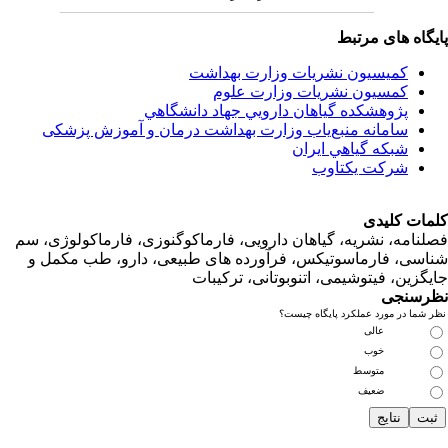
اه های مرتبط
کمیسیون نشریات وزارت بهداشت
کمسیون نشریات وزارت علوم
پژوهشكده گياهان دارويي جهاد دانشگاهي
سامانه منبع‌ياب وزارت بهداشت درمان و آموزش پزشکی
شبكه گياهي ايران
شرکت یکتاوب
ت کلیدی
امه، نشریه، گیاهان دارویی، فارماکوگنوزی، فارماکولوژی، سم
ی، فارماسوتیکس، فرآورده های طبیعی، دارو، طب مکمل و
زین، فیتوشیمی، اتنوبوتانی، ترکیبات
سنجی
ما در مورد عملکرد پایگاه چیست؟
عالی
خوب
متوسط
ضعیف