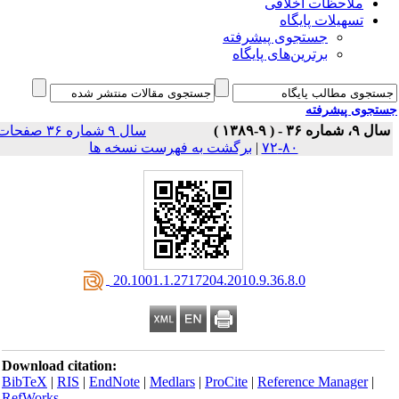
ملاحظات اخلاقی
تسهیلات پایگاه
جستجوی پیشرفته
برترین‌های پایگاه
جوی پیشرفته
 ۳۶ - ( ۹-۱۳۸۹ )
سال ۹ شماره ۳۶ صفحات
۸۰-۷۲
|
برگشت به فهرست نسخه ها
‎ 20.1001.1.2717204.2010.9.36.8.0
Download citation:
BibTeX
|
RIS
|
EndNote
|
Medlars
|
ProCite
|
Reference Manager
|
RefWorks