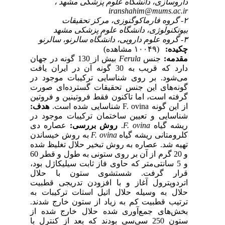
داروسازی، دانشگاه علوم پزشکی مشهد ،
iranshahim@mums.ac.ir
۲- گروه فارماکوگنوزی، مرکز تحقیقات
بیوتکنولوژی، دانشگاه علوم پزشکی مشهد
۳- گروه علوم دارویی، دانشگاه سالرنو، سالرنو
چکیده:
(۱۰۰۴۹ مشاهده)
مقدمه:
جنس
Ferula
بیش از 130 گونه در جهان
دارد که قریب به 30 گونه آن در ایران یافت
می‌شود. بر روی شناسایی ترکیبات موجود در
گونه‌های این جنس تحقیقات گسترده‌ای صورت
گرفته است، اما تاکنون فقط فروتینین و فروتین
از این گونه F. ovina شناسایی شده است.
هدف:
شناسایی و تعیین ساختمان ترکیبات موجود در
ریشه گیاه
F. ovina
.
روش بررسی:
عصاره دی
کلرومتانی ریشه گیاه
F. ovina
به روش خیساندن
تهیه شد. عصاره به روش تبخیر حلال تغلیظ شده
و 20 گرم از آن بر روی ستونی به طول و قطر 60
و 5 سانتی‌متر که حاوی فاز ثابت سیلیکاژل بود،
قرار گرفت. شستشوی ستون با حلال
اتردوپترول آغاز و با افزودن تدریجی قطبیت
حلال به وسیله حلال اتیل استات ترکیبات به
ترتیب قطبیت کم به زیاد از ستون خارج شدند.
بخش‌های جمع‌آوری شده حلال خارج شده از
ستون 250 سی‌ِسی بودند که بعد از کنترل با