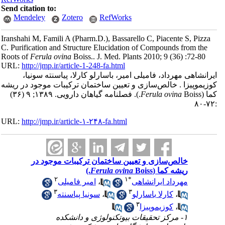
Send citation to:
Mendeley
Zotero
RefWorks
Iranshahi M, Famili A (Pharm.D.), Bassarello C, Piacente S, Pizza
C. Purification and Structure Elucidation of Compounds from the
Roots of
Ferula ovina
Boiss.. J. Med. Plants 2010; 9 (36) :72-80
URL:
http://jmp.ir/article-1-248-fa.html
رانشاهی مهرداد، فامیلی امیر، باسارلو کارلا، پیاسنته سونیا،
زیموپیزا . خالص‌سازی و تعیین ساختمان ترکیبات موجود در ریشه
ا (
Ferula ovina
Boiss.). فصلنامه گياهان دارویی. ۱۳۸۹; ۹ (۳۶)
URL:
http://jmp.ir/article-۱-۲۴۸-fa.html
خالص‌سازی و تعیین ساختمان ترکیبات موجود در
ریشه کما (
Boiss.)
Ferula ovina
۲
۱
*
مهرداد ایرانشاهی
،
امیر فامیلی
۳
۳
،
کارلا باسارلو
،
سونیا پیاسنته
۳
،
کوزیموپیزا
۱- مرکز تحقیقات بیوتکنولوژی و دانشکده