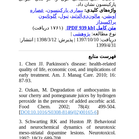
پارکینسون نشان داد.
‌عصاره
،
بیماری پارکینسون
واژه‌های کلیدی:
‌گلوتاتیون
،
‌تیول
،
‌مالون‌دی‌آلدئید
،
آویشن
پر‌اکسیداز
(۱۷۶۱ دریافت)
[PDF 939 kb]
متن کامل
|
پژوهشی
نوع مطالعه:
دریافت: 1397/10/10 | پذیرش: 1398/3/12 | انتشار:
1399/4/31
فهرست منابع
1. Chen JJ. Parkinson's disease: health-related
quality of life, economic cost, and implications of
early treatment. Am. J. Manag Care. 2010; 16:
87-93.
2. Ozkan, M. Degradation of anthocyanins in
sour cherry and pomegranate juices by hydrogen
peroxide in the presence of added ascorbic acid.
Food Chem. 2002; 78(4): 499-504.
[
DOI:10.1016/S0308-8146(02)00165-6
]
3. Schwarting RK and Huston JP. Behavioral
and neurochemical dynamics of neurotoxic
meso-striatal dopamine lesions. Neurotoxicol.
1997; 18(3): 689-708.