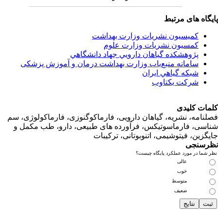
اه های مرتبط
کمیسیون نشریات وزارت بهداشت
کمسیون نشریات وزارت علوم
پژوهشكده گياهان دارويي جهاد دانشگاهي
سامانه منبع‌ياب وزارت بهداشت درمان و آموزش پزشکی
شبكه گياهي ايران
شرکت یکتاوب
ت کلیدی
امه، نشریه، گیاهان دارویی، فارماکوگنوزی، فارماکولوژی، سم
ی، فارماسوتیکس، فرآورده های طبیعی، دارو، طب مکمل و
زین، فیتوشیمی، اتنوبوتانی، ترکیبات
سنجی
ما در مورد عملکرد پایگاه چیست؟
عالی
خوب
متوسط
ضعیف