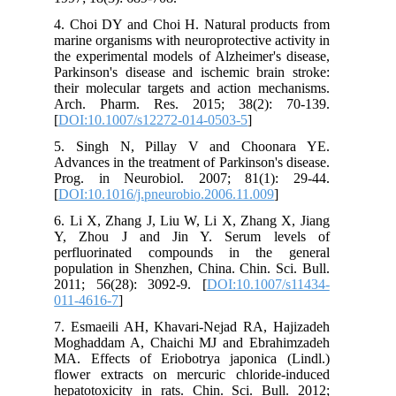
4. Choi DY and Choi H. Natural products from
marine organisms with neuroprotective activity in
the experimental models of Alzheimer's disease,
Parkinson's disease and ischemic brain stroke:
their molecular targets and action mechanisms.
Arch. Pharm. Res. 2015; 38(2): 70-139.
[
DOI:10.1007/s12272-014-0503-5
]
5. Singh N, Pillay V and Choonara YE.
Advances in the treatment of Parkinson's disease.
Prog. in Neurobiol. 2007; 81(1): 29-44.
[
DOI:10.1016/j.pneurobio.2006.11.009
]
6. Li X, Zhang J, Liu W, Li X, Zhang X, Jiang
Y, Zhou J and Jin Y. Serum levels of
perfluorinated compounds in the general
population in Shenzhen, China. Chin. Sci. Bull.
2011; 56(28): 3092-9. [
DOI:10.1007/s11434-
011-4616-7
]
7. Esmaeili AH, Khavari-Nejad RA, Hajizadeh
Moghaddam A, Chaichi MJ and Ebrahimzadeh
MA. Effects of Eriobotrya japonica (Lindl.)
flower extracts on mercuric chloride-induced
hepatotoxicity in rats. Chin. Sci. Bull. 2012;