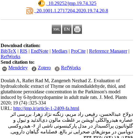
‎ 10.29252/jmp.19.74.325
‎ 20.1001.1.2717204.2020.19.74.20.8
Download citation:
BibTeX
|
RIS
|
EndNote
|
Medlars
|
ProCite
|
Reference Manager
|
RefWorks
Send citation to:
Mendeley
Zotero
RefWorks
Doulah A, Rafiei Rad M, Zangeneh Nezhad Z. Evaluation of
hydroalcoholic extract of Thyme on malondialdehyde, thiol, and
glutathione peroxidase concentration in the Parkinson's model
induced by 6-hydroxydopamine in adult male rats. J. Med. Plants
2020; 19 (74) :325-334
URL:
http://jmp.ir/article-1-2409-fa.html
لاح عبدالحسن، رفیعی راد مریم، زنگنه نژاد زهرا. بررسی اثر
اره هیدروالکلی آویشن بر غلظت مالون دی‌آلدئید و تیول و
گلوتاتیون پر‌اکسیداز در مدل پارکینسونی ناشی از ۶- هیدروکسی
وپامین در موش‌های صحرایی نر بالغ. فصلنامه گياهان دارویی
۱۳۹۹; ۱۹ (۷۴) :۳۲