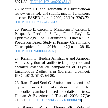
6971-80. [
DOI:10.1021/nn202451x
]
25. Martin HL and Teismann P. Glutathione--a
review on its role and significance in Parkinson's
disease. FASEB Journal 2009; 23(10): 3263-72.
[
DOI:10.1096/fj.08-125443
]
26. Pupillo E, Cricelli C, Mazzoleni F, Cricelli I,
Pasqua A, Pecchioli S, Lapi F and Beghi E.
Epidemiology of Parkinson's Disease: A
Population-Based Study in Primary Care in Italy.
Neuroepidemiol. 2016; 47(1): 38-45.
[
DOI:10.1159/000448402
]
27. Karami K, Heidari Jamshidi A and Ariapour
A. Investigation of antibacterial properties and
chemical essential oil components of Thymus
Lancifolious Zagheh area (Lorestan province).
JPEC. 2013; 5(13): 64-80.
28. Rana P and Soni G. Antioxidant potential of
thyme extract: alleviation of N-
nitrosodiethylamine-induced oxidative stress.
Human & Experimental Toxicol. 2008; 27(3):
215-21. [
DOI:10.1177/0960327108088970
]
29. Baynes JW and Thorpe SR. Role of