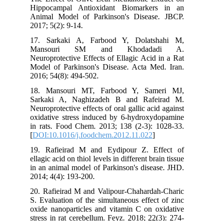
Hippocampal Antioxidant Biomarkers in an
Animal Model of Parkinson's Disease. JBCP.
2017; 5(2): 9-14.
17. Sarkaki A, Farbood Y, Dolatshahi M,
Mansouri SM and Khodadadi A.
Neuroprotective Effects of Ellagic Acid in a Rat
Model of Parkinson's Disease. Acta Med. Iran.
2016; 54(8): 494-502.
18. Mansouri MT, Farbood Y, Sameri MJ,
Sarkaki A, Naghizadeh B and Rafeirad M.
Neuroprotective effects of oral gallic acid against
oxidative stress induced by 6-hydroxydopamine
in rats. Food Chem. 2013; 138 (2-3): 1028-33.
[
DOI:10.1016/j.foodchem.2012.11.022
]
19. Rafieirad M and Eydipour Z. Effect of
ellagic acid on thiol levels in different brain tissue
in an animal model of Parkinson's disease. JHD.
2014; 4(4): 193-200.
20. Rafieirad M and Valipour-Chahardah-Charic
S. Evaluation of the simultaneous effect of zinc
oxide nanoparticles and vitamin C on oxidative
stress in rat cerebellum. Feyz. 2018; 22(3): 274-