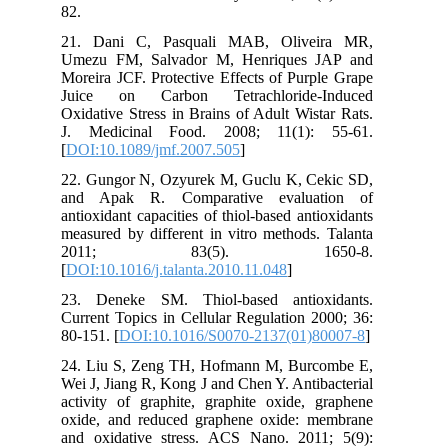
82.
21. Dani C, Pasquali MAB, Oliveira MR,
Umezu FM, Salvador M, Henriques JAP and
Moreira JCF. Protective Effects of Purple Grape
Juice on Carbon Tetrachloride-Induced
Oxidative Stress in Brains of Adult Wistar Rats.
J. Medicinal Food. 2008; 11(1): 55-61.
[
DOI:10.1089/jmf.2007.505
]
22. Gungor N, Ozyurek M, Guclu K, Cekic SD,
and Apak R. Comparative evaluation of
antioxidant capacities of thiol-based antioxidants
measured by different in vitro methods. Talanta
2011; 83(5). 1650-8.
[
DOI:10.1016/j.talanta.2010.11.048
]
23. Deneke SM. Thiol-based antioxidants.
Current Topics in Cellular Regulation 2000; 36:
80-151. [
DOI:10.1016/S0070-2137(01)80007-8
]
24. Liu S, Zeng TH, Hofmann M, Burcombe E,
Wei J, Jiang R, Kong J and Chen Y. Antibacterial
activity of graphite, graphite oxide, graphene
oxide, and reduced graphene oxide: membrane
and oxidative stress. ACS Nano. 2011; 5(9):