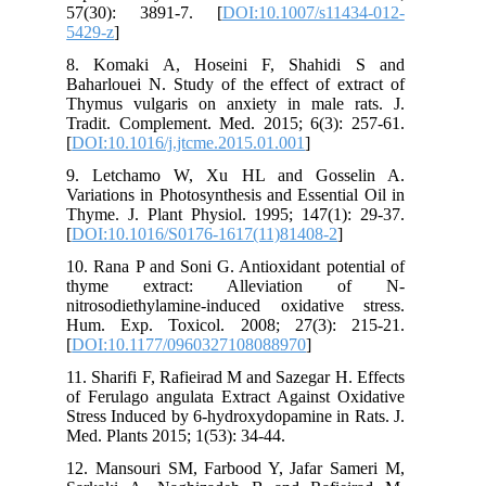
57(30): 3891-7. [
DOI:10.1007/s11434-012-
5429-z
]
8. Komaki A, Hoseini F, Shahidi S and
Baharlouei N. Study of the effect of extract of
Thymus vulgaris on anxiety in male rats. J.
Tradit. Complement. Med. 2015; 6(3): 257-61.
[
DOI:10.1016/j.jtcme.2015.01.001
]
9. Letchamo W, Xu HL and Gosselin A.
Variations in Photosynthesis and Essential Oil in
Thyme. J. Plant Physiol. 1995; 147(1): 29-37.
[
DOI:10.1016/S0176-1617(11)81408-2
]
10. Rana P and Soni G. Antioxidant potential of
thyme extract: Alleviation of N-
nitrosodiethylamine-induced oxidative stress.
Hum. Exp. Toxicol. 2008; 27(3): 215-21.
[
DOI:10.1177/0960327108088970
]
11. Sharifi F, Rafieirad M and Sazegar H. Effects
of Ferulago angulata Extract Against Oxidative
Stress Induced by 6-hydroxydopamine in Rats. J.
Med. Plants 2015; 1(53): 34-44.
12. Mansouri SM, Farbood Y, Jafar Sameri M,