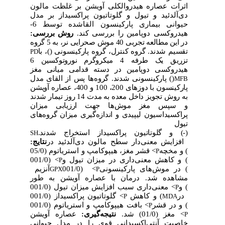
اثرات عصاره هیدروالکلی آویشن بر غلظت مالون
دی‌آلدئید و تیول و گلوتاتیون پراکسیداز بر مدل
حیوانی بیماری پارکینسون القاشده توسط 6-
هیدروکسی دوپامین را بررسی کند.
روش بررسی:
در این مطالعه تجربی 40 موش صحرایی نر، به 5 گروه
تقسیم شدند. گروه کنترل، گروه پارکینسونی (
)، با
PD
تزریق یک طرفه 4 میکروگرم نوروتوکسین 6
هیدروکسی دوپامین در دسته قدامی میانی مغز
) پارکینسونی شدند. گروه‌ها پس از القای مدل
(
MFB
پارکینسون با دوزهای 200، 100 و 400، عصاره آویشن
به روش تجویز داخل معده به مدت 14 روز تیمار شدند
و سپس مغز موش‌ها جهت ارزیابی میزان
پراکسیداسیون لیپیدی و اندازه‌گیری میزان گروه‌های
تیول
) و گلوتاتیون پراکسیداز استخراج شدند.
(-
SH
افزایش معنی‌دار سطح مالون‌ دی‌آلدئید در
نتایج:
قشر مغز، هیپوکامپ و استریاتوم (05/0
>
‌) و مخچه
P
(001/0
>
) و کاهش معنی‌داری در میزان تیول و
P
آنزیم
(001/0
>
) در موش‌های پارکینسونی
GPX
P
مشاهده شد. درمان با عصاره آویشن به طور
معنی‌داری سبب افزایش میزان تیول (001/0
>
) و
P
گلوتاتیون پراکسیداز (001/0
>
) و کاهش
در
P
MDA
بافت هیپوکامپ و استریاتوم (001/0
>
) و در قشر
P
عصاره آویشن
نتیجه‌گیری:
) شد.
مغز (01/0
>
P
خاصیت آنتی‌اکسیدانی قوی را در مدل حیوانی