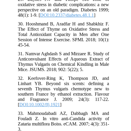
oxidative stress in diabetic complications: a new
perspective on an old paradigm. Diabetes 1999;
48(1): 1-9. [
DOI:10.2337/diabetes.48.1.1
]
30. Hooshmand B, Aradfar H and Shabkhiz F.
The Effect of Thyme on Oxidative Stress and
Total Antioxidant Capacity in Men after One
Session of Intense Exercise. SPMI. 2018; 10(1):
45-54.
31. Namvar Aghdash S and Mirzaee R. Study of
Anticonvulsant Effects of Aqueous Extract of
Thymus Vulgaris on Chemical Kindling in Male
Mice. JSUMS. 2018; 902: 5(22); 5.
32. Keefover-Ring K, Thompson JD, and
Linhart YB. Beyond six scents: defining a
seventh Thymus vulgaris chemotype new to
southern France by ethanol extraction. Flavour
and Fragrance J. 2009; 24(3): 117-22.
[
DOI:10.1002/ffj.1921
]
33. Mahmoudabadi AZ, Dabbagh MA and
Fouladi Z. In vitro anti-Candida activity of
Zataria multiflora Boiss. eCAM. 2007; 4(3): 351-
3.