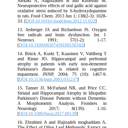
Sarkaki A, Naghizadeh B and Rafieirad M.
Neuroprotective effects of oral gallic acid against
oxidative stress induced by 6-hydroxydopamine
in rats. Food Chem. 2013 Jun 1; 138(2-3): 1028-
33. [
DOI:10.1016/j.foodchem.2012.11.022
]
13. Jesberger JA and Richardson JS. Oxygen
free radicals and brain dysfunction. Int. J.
Neurosci. 1991; 57(1-2): 1-17.
[
DOI:10.3109/00207459109150342
]
14. Brück A, Kurki T, Kaasinen V, Vahlberg T
and Rinne JO. Hippocampal and prefrontal
atrophy in patients with early non-demented
Parkinson's disease is related to cognitive
impairment. JNNP. 2004; 75 (10): 1467-9.
[
DOI:10.1136/jnnp.2003.031237
]
15. Tanner JJ, McFarland NR, and Price CC.
Striatal and Hippocampal Atrophy in Idiopathic
Parkinson's Disease Patients without Dementia:
A Morphometric Analysis. Frontiers in
Neurology 2017; 8(139): 1-10.
[
DOI:10.3389/fneur.2017.00139
]
16. Ebrahimi A and Hajizadeh moghaddam A.
The Effect of Olive Leaf Methanolic Extract on