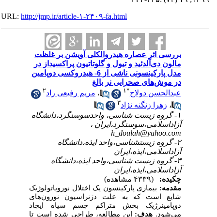
URL:
http://jmp.ir/article-۱-۲۴۰۹-fa.html
بررسی اثر عصاره هیدروالکلی آویشن بر غلظت
مالون دی‌آلدئید و تیول و گلوتاتیون پر‌اکسیداز در
مدل پارکینسونی ناشی از 6- هیدروکسی دوپامین
در موش‌های صحرایی نر بالغ
۲
۱
*
مریم رفیعی راد
،
عبدالحسن دولاح
۳
زهرا زنگنه نژاد
،
۱- گروه زیست شناسی، واحدسوسنگرد،دانشگاه
آزاداسلامی،سوسنگرد،ایران ،
h_doulah@yahoo.com
۲- گروه زیستشناسی،واحد ایذه،دانشگاه
آزاداسلامی،ایذه،ایران
۳- گروه زیست شناسی،واحد ایذه،دانشگاه
آزاداسلامی،ایذه،ایران
چکیده:
(۴۳۳۹ مشاهده)
مقدمه:
بیماری پارکینسون یک اختلال نوروپاتولوژیک
شایع است که به علت دژنراسیون نورون‌های
دوپامینرژیک بخش متراکم جسم سیاه ایجاد
می‌شود.
هدف:
این مطالعه، طراحی شده است تا