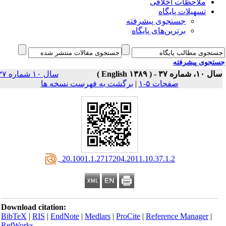
ملاحظات اخلاقی
تسهیلات پایگاه
جستجوی پیشرفته
برترین‌های پایگاه
جوی پیشرفته
سال ۱۰، شماره ۳۷ - 
سال ۱۰ شماره ۳۷
برگشت به فهرست نسخه ها
|
صفحات ۵-۱
‎ 20.1001.1.2717204.2011.10.37.1.2
Download citation:
BibTeX
|
RIS
|
EndNote
|
Medlars
|
ProCite
|
Reference Manager
|
RefWorks