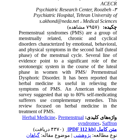
ACECR
۳- Psychiatric Research Center, Roozbeh
Psychiatric Hospital, Tehran University of
s.akhond@neda.net
Medical Sciences ،
چکیده:
(۷۹۵۷ مشاهده)
Premenstrual syndromes (PMS) are a group of
menstrually related, chronic and cyclical
disorders characterized by emotional, behavioral,
and physical symptoms in the second half (luteal
phase) of the menstrual cycle. Several line of
evidence point to a significant role of the
serotonergic system in the course of the luteal
phase in women with PMS/ Premenstrual
Dysphoric Disorder. It has been reported that
herbal medicine is useful in relieving the
symptoms of PMS. An American telephone
survey suggested that up to 80% self-medicating
sufferers use complementary remedies. This
review focused on herbal medicine in the
treatment of PMS.
Herbal Medicine
،
Premenstrual
واژه‌های کلیدی:
syndromes
،
Saffron
(۴۳۷۰ دریافت)
[PDF 112 kb]
متن کامل
نوع مطالعه:
پژوهشی
| موضوع مقاله:
گياهان