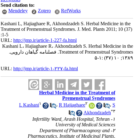
Send citation to:
Mendeley
Zotero
RefWorks
Kashani L, Hajiaghaee R, Akhondzadeh S. Herbal Medicine in the
Treatment of Premenstrual Syndromes. J. Med. Plants 2011; 10 (37
:1-5
URL:
http://jmp.ir/article-1-227-fa.html
Kashani L، Hajiaghaee R، Akhondzadeh S. Herbal Medicine in t
Treatment of Premenstrual Syndromes. فصلنامه گياهان دارویی.
۱۳۸۹; ۱۰ (۳۷)
URL:
http://jmp.ir/article-۱-۲۲۷-fa.html
Herbal Medicine in the Treatment of
Premenstrual Syndromes
۱
۲
L Kashani
،
R Hajiaghaee
،
S
*
۳
Akhondzadeh
۱- Infertility Ward, Arash Hospital, Tehran
University of Medical Sciences
۲- Department of Pharmacognosy and
Pharmaceutics, Institute of Medicinal Plants,