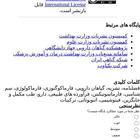
قابل
International License
بازنشر است.
اه های مرتبط
کمیسیون نشریات وزارت بهداشت
کمسیون نشریات وزارت علوم
پژوهشكده گياهان دارويي جهاد دانشگاهي
سامانه منبع‌ياب وزارت بهداشت درمان و آموزش پزشکی
شبكه گياهي ايران
شرکت یکتاوب
ت کلیدی
امه، نشریه، گیاهان دارویی، فارماکوگنوزی، فارماکولوژی، سم
ی، فارماسوتیکس، فرآورده های طبیعی، دارو، طب مکمل و
زین، فیتوشیمی، اتنوبوتانی، ترکیبات
سنجی
ما در مورد عملکرد پایگاه چیست؟
عالی
خوب
متوسط
ضعیف