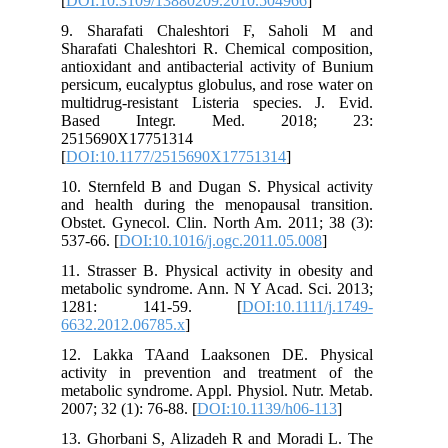
[
DOI:10.3109/13880209.2010.504966
]
9. Sharafati Chaleshtori F, Saholi M and
Sharafati Chaleshtori R. Chemical composition,
antioxidant and antibacterial activity of Bunium
persicum, eucalyptus globulus, and rose water on
multidrug-resistant Listeria species. J. Evid.
Based Integr. Med. 2018; 23:
2515690X17751314
[
DOI:10.1177/2515690X17751314
]
10. Sternfeld B and Dugan S. Physical activity
and health during the menopausal transition.
Obstet. Gynecol. Clin. North Am. 2011; 38 (3):
537-66. [
DOI:10.1016/j.ogc.2011.05.008
]
11. Strasser B. Physical activity in obesity and
metabolic syndrome. Ann. N Y Acad. Sci. 2013;
1281: 141-59. [
DOI:10.1111/j.1749-
6632.2012.06785.x
]
12. Lakka TAand Laaksonen DE. Physical
activity in prevention and treatment of the
metabolic syndrome. Appl. Physiol. Nutr. Metab.
2007; 32 (1): 76-88. [
DOI:10.1139/h06-113
]
13. Ghorbani S, Alizadeh R and Moradi L. The