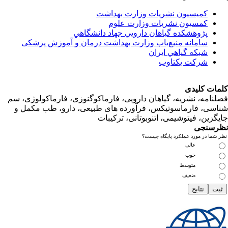
کمیسیون نشریات وزارت بهداشت
کمسیون نشریات وزارت علوم
پژوهشكده گياهان دارويي جهاد دانشگاهي
سامانه منبع‌ياب وزارت بهداشت درمان و آموزش پزشکی
شبكه گياهي ايران
شرکت یکتاوب
ت کلیدی
امه، نشریه، گیاهان دارویی، فارماکوگنوزی، فارماکولوژی، سم
ی، فارماسوتیکس، فرآورده های طبیعی، دارو، طب مکمل و
زین، فیتوشیمی، اتنوبوتانی، ترکیبات
سنجی
ما در مورد عملکرد پایگاه چیست؟
عالی
خوب
متوسط
ضعیف