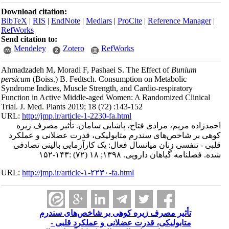
Download citation:
BibTeX
|
RIS
|
EndNote
|
Medlars
|
ProCite
|
Reference Manager
|
RefWorks
Send citation to:
Mendeley
Zotero
RefWorks
Ahmadzadeh M, Moradi F, Pashaei S. The Effect of
Bunium
persicum
(Boiss.) B. Fedtsch. Consumption on Metabolic
Syndrome Indices, Muscle Strength, and Cardio-respiratory
Function in Active Middle-aged Women: A Randomized Clinical
Trial. J. Med. Plants 2019; 18 (72) :143-152
URL:
http://jmp.ir/article-1-2230-fa.html
مدزاده مریم، مرادی فتاح، پاشایی سامان. تأثیر مصرف زیره
هی بر شاخص‌های سندرم متابولیکی، قدرت عضلانی و عملکرد
بی - تنفسی زنان میانسال فعال: یک کارآزمایی بالینی تصادفی
. فصلنامه گياهان دارویی. ۱۳۹۸; ۱۸ (۷۲) :۱۴۳-۱۵۲
URL:
http://jmp.ir/article-۱-۲۲۳۰-fa.html
تأثیر مصرف زیره کوهی بر شاخص‌های سندرم
متابولیکی، قدرت عضلانی و عملکرد قلبی -