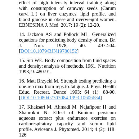
effect of high intensity interval training along
with consumption of caraway seeds (Carum
carvi L.) on liver enzymes, lipid profile, and
blood glucose in obese and overweight women.
EBNESINA J. Med. 2017; 19 (2): 12-20.
14. Jackson AS and Pollock ML. Generalized
equations for predicting body density of men. Br.
J. Nutr. 1978; 40: 497-504.
[
DOI:10.1079/BJN19780152
]
15. Siri WE. Body composition from fluid spaces
and density: analysis of methods. 1961. Nutrition
1993; 9: 480-91.
16. Matt Brzycki M. Strength testing predicting a
one-rep max from reps-to-fatigue. J. Phys. Health
Educ. Recreat. Dance 1993; 64 (1): 88-90.
[
DOI:10.1080/07303084.1993.10606684
]
17. Khaksari M, Ahmadi M, Najafipour H and
Shahrokhi N. Effect of Bunium persicum
aqueous extract plus endurance exercise on
cardiorespiratory capacity and serum lipid
profile. Avicenna J. Phytomed. 2014; 4 (2): 118-
126.