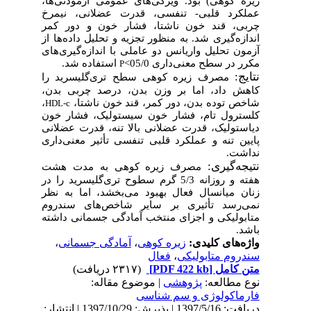
زیره کوهی) بود. ویژگی‌های عمومی آزمودنی‌ها،
عملکرد قلبی- تنفسی، قدرت عضلانی، نیمرخ
چربی، قند خون ناشتا، فشار خون و دور کمر
اندازه‌گیری شد. به منظور تجزیه و تحلیل داده‌ها از
آزمون تحلیل واریانس دو عاملی با اندازه‌گیری‌های
مکرر در سطح معنی‌داری 05/0>
استفاده شد.
P
نتایج:
مصرف زیره کوهی سطح تری‌گلیسرید را
کاهش داد، اما بر وزن بدن، درصد چربی بدن،
،
شاخص توده بدن، دور کمر، قند خون ناشتا،
HDL-c
کلسترول تام، فشار خون سیستولیک، فشار خون
دیاستولیک، قدرت عضلانی بالا تنه، قدرت عضلانی
پایین تنه و عملکرد قلبی تنفسی تأثیر معنی‌داری
نداشت.
نتیجه‌گیری:
مصرف زیره کوهی به مدت هشت
هفته و روزانه 5/3 گرم سطوح تری‌گلیسرید را در
زنان میانسال فعال بهبود می
بخشد، اما
به نظر
نمی‌رسد تأثیری بر سایر شاخص‌های سندروم
متابولیکی و اجزای منتخب آمادگی جسمانی داشته
باشد.
،
آمادگی جسمانی
،
زیره کوهی
واژه‌های کلیدی:
فعال
،
سندروم متابولیکی
(۲۳۱۷ دریافت)
[PDF 422 kb]
متن کامل
نوع مطالعه:
پژوهشی
| موضوع مقاله:
فارماكولوژی و سم شناسی
دریافت: 1397/5/16 | پذیرش: 1397/10/29 | انتشار: