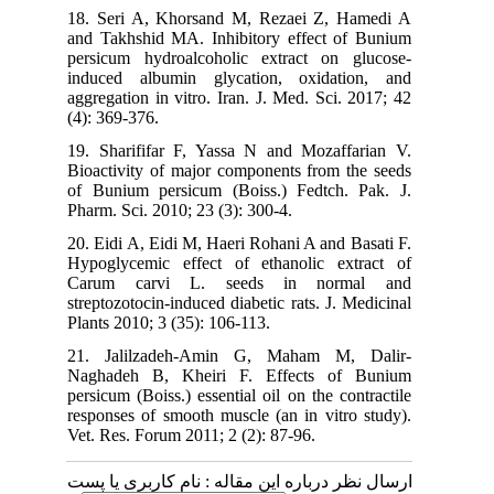
18. Seri A, Khorsand M, Rezaei Z, Hamedi A
and Takhshid MA. Inhibitory effect of Bunium
persicum hydroalcoholic extract on glucose-
induced albumin glycation, oxidation, and
aggregation in vitro. Iran. J. Med. Sci. 2017; 42
(4): 369-376.
19. Sharififar F, Yassa N and Mozaffarian V.
Bioactivity of major components from the seeds
of Bunium persicum (Boiss.) Fedtch. Pak. J.
Pharm. Sci. 2010; 23 (3): 300-4.
20. Eidi A, Eidi M, Haeri Rohani A and Basati F.
Hypoglycemic effect of ethanolic extract of
Carum carvi L. seeds in normal and
streptozotocin-induced diabetic rats. J. Medicinal
Plants 2010; 3 (35): 106-113.
21. Jalilzadeh-Amin G, Maham M, Dalir-
Naghadeh B, Kheiri F. Effects of Bunium
persicum (Boiss.) essential oil on the contractile
responses of smooth muscle (an in vitro study).
Vet. Res. Forum 2011; 2 (2): 87-96.
ارسال نظر درباره این مقاله : نام کاربری یا پست