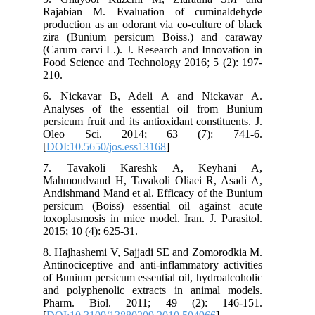
Rajabian M. Evaluation of cuminaldehyde
production as an odorant via co-culture of black
zira (Bunium persicum Boiss.) and caraway
(Carum carvi L.). J. Research and Innovation in
Food Science and Technology 2016; 5 (2): 197-
210.
6. Nickavar B, Adeli A and Nickavar A.
Analyses of the essential oil from Bunium
persicum fruit and its antioxidant constituents. J.
Oleo Sci. 2014; 63 (7): 741-6.
[
DOI:10.5650/jos.ess13168
]
7. Tavakoli Kareshk A, Keyhani A,
Mahmoudvand H, Tavakoli Oliaei R, Asadi A,
Andishmand Mand et al. Efficacy of the Bunium
persicum (Boiss) essential oil against acute
toxoplasmosis in mice model. Iran. J. Parasitol.
2015; 10 (4): 625-31.
8. Hajhashemi V, Sajjadi SE and Zomorodkia M.
Antinociceptive and anti-inflammatory activities
of Bunium persicum essential oil, hydroalcoholic
and polyphenolic extracts in animal models.
Pharm. Biol. 2011; 49 (2): 146-151.