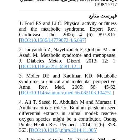
1398/12/17
فهرست منابع
1. Ford ES and Li C. Physical activity or fitness
and the metabolic syndrome. Expert Rev.
Cardiovasc. Ther. 2006; 4 (6): 897-915.
[
DOI:10.1586/14779072.4.6.897
]
2. Jouyandeh Z, Nayebzadeh F, Qorbani M and
Asadi M. Metabolic syndrome and menopause.
J. Diabetes Metab. Disord. 2013; 12: 1.
[
DOI:10.1186/2251-6581-12-1
]
3. Moller DE and Kaufman KD. Metabolic
syndrome: a clinical and molecular perspective.
Annu. Rev. Med. 2005; 56: 45-62.
[
DOI:10.1146/annurev.med.56.082103.104751
]
4. Ali T, Saeed K, Abdullah M and Murtaza I.
Antihematotoxic role of Bunium persicum seed
differential extracts in animal model: reactive
oxygen species might be a contributor. Osong
Public Health Res. Perspect. 2014; 5 (6): 358-
363. [
DOI:10.1016/j.phrp.2014.11.005
]
5. Ghayoor Kazemi M, Ziaratnia SM and