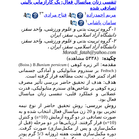
تنفسی زنان میانسال فعال: یک کارآزمایی بالینی
تصادفی شده
۲
*
۱
،
فتاح مرادی
،
مریم احمدزاده
۱
سامان پاشایی
۱- گروه تربیت بدنی و علوم ورزشی، واحد سقز،
دانشگاه آزاد اسلامی، سقز، ایران
۲- گروه تربیت بدنی و علوم ورزشی، واحد سقز،
دانشگاه آزاد اسلامی، سقز، ایران ،
Moradi_fatah@yahoo.com
چکیده:
(۵۳۳۸ مشاهده)
مقدمه:
اثر زیره کوهی
(Boiss.) B.
Bunium persicum
(
بر سندروم متابولیکی و آمادگی جسمانی
Fedtsch.)
افراد کمتر فعال، تحت مطالعه قرار گرفته است.
هدف:
هدف از تحقیق حاضر بررسی تأثیر مصرف
زیره کوهی بر شاخص‌های سندرم متابولیکی، قدرت
عضلانی و عملکرد قلبی- تنفسی زنان میانسال
فعال بود.
روش بررسی:
روش تحقیق حاضر از نوع نیمه
تجربی بود و 20 زن میانسال فعال انتخاب شده و به
صورت تصادفی در دو گروه آزمایش (10=
) و کنترل
n
) قرار گرفتند. ارزیابی‌ها در دو مرحله (قبل از
(10=
n
مکمل‌سازی و پس از مکمل‌سازی) صورت گرفت.
دوره مکمل‌سازی هشت هفته (روزانه 5/3 گرم پودر