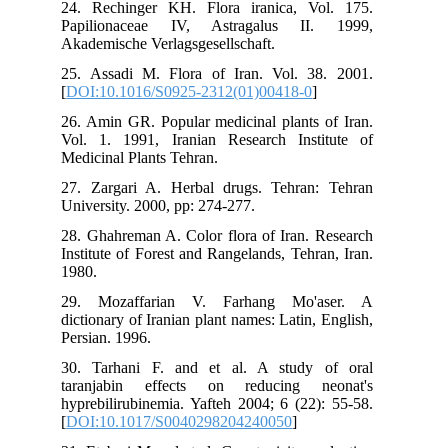
24. Rechinger KH. Flora iranica, Vol. 175.
Papilionaceae IV, Astragalus II. 1999,
Akademische Verlagsgesellschaft.
25. Assadi M. Flora of Iran. Vol. 38. 2001.
[
DOI:10.1016/S0925-2312(01)00418-0
]
26. Amin GR. Popular medicinal plants of Iran.
Vol. 1. 1991, Iranian Research Institute of
Medicinal Plants Tehran.
27. Zargari A. Herbal drugs. Tehran: Tehran
University. 2000, pp: 274-277.
28. Ghahreman A. Color flora of Iran. Research
Institute of Forest and Rangelands, Tehran, Iran.
1980.
29. Mozaffarian V. Farhang Mo'aser. A
dictionary of Iranian plant names: Latin, English,
Persian. 1996.
30. Tarhani F. and et al. A study of oral
taranjabin effects on reducing neonat's
hyprebilirubinemia. Yafteh 2004; 6 (22): 55-58.
[
DOI:10.1017/S0040298204240050
]