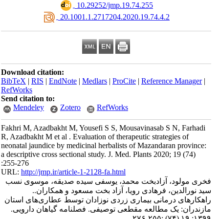
‎ 10.29252/jmp.19.74.255
‎ 20.1001.1.2717204.2020.19.74.4.2
Download citation:
BibTeX
|
RIS
|
EndNote
|
Medlars
|
ProCite
|
Reference Manager
|
RefWorks
Send citation to:
Mendeley
Zotero
RefWorks
Fakhri M, Azadbakht M, Yousefi S S, Mousavinasab S N, Farhadi
R, Azadbakht M et al . Evaluation of therapeutic strategies of
neonatal jaundice by medicinal herbalists of Mazandaran province:
a descriptive cross sectional study. J. Med. Plants 2020; 19 (74)
:255-276
URL:
http://jmp.ir/article-1-2128-fa.html
ری مولود، آزادبخت محمد، یوسفی سیده صدیقه، موسوی نسب
سید نورالدین، فرهادی رویا، آزاد بخت مسعود و همکاران
هکارهای درمانی بیماری زردی نوزادان توسط عطاری‌های استان
ازندران: یک مطالعه مقطعی توصیفی. فصلنامه گياهان دارویی
۱۳۹۹; ۱۹ (۷۴) :۲۵