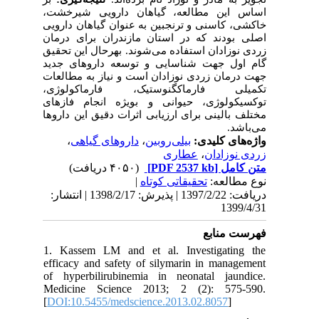
اساس این مطالعه، گیاهان دارویی شیرخشت،
خاکشی، کاسنی و ترنجبین به عنوان گیاهان دارویی
اصلی بودند که در استان مازندران برای درمان
زردی نوزادان استفاده می‌شوند. بهرحال این تحقیق
گام اول جهت شناسایی و توسعه داروهای جدید
جهت درمان زردی نوزادان است و نیاز به مطالعات
تکمیلی فارماکگنوستیک، فارماکولوژی،
توکسیکولوژی، حیوانی و بویژه انجام فازهای
مختلف بالینی برای ارزیابی اثرات دقیق این داروها
می‌باشد.
،
داروهای گیاهی
،
بیلی‌روبین
واژه‌های کلیدی:
عطاری
،
زردی نوزادان
(۴۰۵۰ دریافت)
[PDF 2537 kb]
متن کامل
|
تحقیقاتی کوتاه
نوع مطالعه:
دریافت: 1397/2/22 | پذیرش: 1398/2/17 | انتشار:
1399/4/31
فهرست منابع
1. Kassem LM and et al. Investigating the
efficacy and safety of silymarin in management
of hyperbilirubinemia in neonatal jaundice.
Medicine Science 2013; 2 (2): 575-590.
[
DOI:10.5455/medscience.2013.02.8057
]