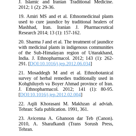
J. Islamic and Iranian Traditional Medicine.
2012; 1 (2): 29-36.
19. Amiri MS and et al. Ethnomedicinal plants
used to cure jaundice by traditional healers of
Mashhad, Iran. Iranian J. Pharmaceutical
Research 2014; 13 (1): 157-162.
20. Sharma J and et al. The treatment of jaundice
with medicinal plants in indigenous communities
of the Sub-Himalayan region of Uttarakhand,
India. J. Ethnopharmacol. 2012; 143 (1): 262-
291. [
DOI:10.1016/j.jep.2012.06.034
]
21. Mosaddegh M and et al. Ethnobotanical
survey of herbal remedies traditionally used in
Kohghiluyeh va Boyer Ahmad province of Iran.
J. Ethnopharmacol. 2012; 141 (1): 80-95.
[
DOI:10.1016/j.jep.2012.02.004
]
22. Aqili Khorasani M. Makhzan al adviah.
Tehran: Safa publication. 1991, 361.
23. Avicenna A. Ghanoon dar Teb (Canon).
2010, A. Sharafkandi (Trans Sorush Press,
Tehran.