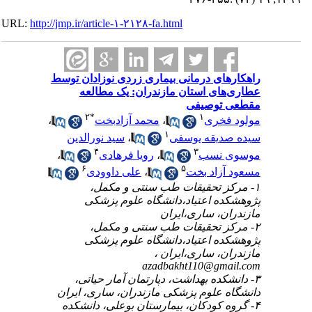
URL:
http://jmp.ir/article-۱-۲۱۲۸-fa.html
راهکارهای درمانی بیماری زردی نوزادان توسط
عطاری‌های استان مازندران: یک مطالعه
مقطعی توصیفی
۲
*
۱
،
محمد آزادبخت
،
مولود فخری
۱
سید نورالدین
،
سیده صدیقه یوسفی
۴
۳
،
رویا فرهادی
،
موسوی نسب
۶
۵
علی داوودی
،
مسعود آزاد بخت
۱- مرکز تحقیقات طب سنتی و مکمل،
پژوهشکده اعتیاد،دانشگاه علوم پزشکی
مازندران، ساری،ایران
۲- مرکز تحقیقات طب سنتی و مکمل،
پژوهشکده اعتیاد،دانشگاه علوم پزشکی
مازندران، ساری،ایران ،
azadbakht110@gmail.com
۳- دانشکده بهداشت، دپارتمان آمار حیاتی،
دانشگاه علوم پزشکی مازندران، ساری، ایران
۴- گروه کودکان، بیمارستان بوعلی، دانشکده