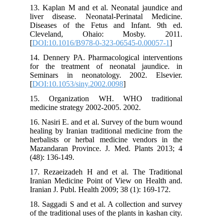
13. Kaplan M and et al. Neonatal jaundice and
liver disease. Neonatal-Perinatal Medicine.
Diseases of the Fetus and Infant. 9th ed.
Cleveland, Ohaio: Mosby. 2011.
[
DOI:10.1016/B978-0-323-06545-0.00057-1
]
14. Dennery PA. Pharmacological interventions
for the treatment of neonatal jaundice. in
Seminars in neonatology. 2002. Elsevier.
[
DOI:10.1053/siny.2002.0098
]
15. Organization WH. WHO traditional
medicine strategy 2002-2005. 2002.
16. Nasiri E. and et al. Survey of the burn wound
healing by Iranian traditional medicine from the
herbalists or herbal medicine vendors in the
Mazandaran Province. J. Med. Plants 2013; 4
(48): 136-149.
17. Rezaeizadeh H and et al. The Traditional
Iranian Medicine Point of View on Health and.
Iranian J. Publ. Health 2009; 38 (1): 169-172.
18. Saggadi S and et al. A collection and survey
of the traditional uses of the plants in kashan city.