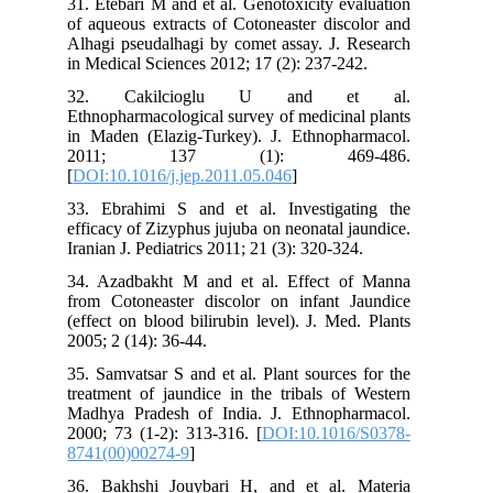
31. Etebari M and et al. Genotoxicity evaluation
of aqueous extracts of Cotoneaster discolor and
Alhagi pseudalhagi by comet assay. J. Research
in Medical Sciences 2012; 17 (2): 237-242.
32. Cakilcioglu U and et al.
Ethnopharmacological survey of medicinal plants
in Maden (Elazig-Turkey). J. Ethnopharmacol.
2011; 137 (1): 469-486.
[
DOI:10.1016/j.jep.2011.05.046
]
33. Ebrahimi S and et al. Investigating the
efficacy of Zizyphus jujuba on neonatal jaundice.
Iranian J. Pediatrics 2011; 21 (3): 320-324.
34. Azadbakht M and et al. Effect of Manna
from Cotoneaster discolor on infant Jaundice
(effect on blood bilirubin level). J. Med. Plants
2005; 2 (14): 36-44.
35. Samvatsar S and et al. Plant sources for the
treatment of jaundice in the tribals of Western
Madhya Pradesh of India. J. Ethnopharmacol.
2000; 73 (1-2): 313-316. [
DOI:10.1016/S0378-
8741(00)00274-9
]
36. Bakhshi Jouybari H, and et al. Materia