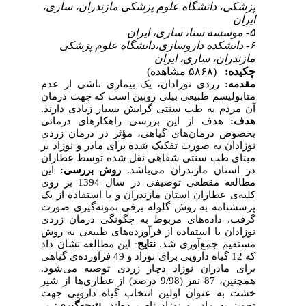
پزشکی، دانشگاه علوم پزشکی مازندران، ساری،
ایران
۵- موسسه سنا، ساری، ایران
۶- دانشکده داروسازی،دانشگاه علوم پزشکی
مازندران، ساری، ایران
چکیده:
(۵۸۶۸ مشاهده)
مقدمه:
زردی نوزادان، یک بیماری ناشی از عدم
متابولیسم طبیعی بیلی روبین است که جهت درمان
آن مردم به طب سنتی گرایش بسیار زیادی دارند.
هدف:
هدف از این بررسی راهکارهای درمانی
بخصوص درمان‌های گیاهی، مؤثر در درمان زردی
نوزادان به صورت تفکیک شده برای مادر و نوزاد بر
مبنای طب سنتی شفاهی نقل شده توسط عطاران
در استان مازندران می‌باشد.
روش بررسی:
این
مطالعه مقطعی توصیفی در سال 1394 بر روی
کلیه‌ی عطاران استان مازندران و با استفاده از یک
پرسشنامه به روش گلوله برفی نمونه‌گیری صورت
گرفت. داده‌های مربوط به چگونگی درمان زردی
نوزادان با استفاده از فرآورده‌های طبیعی به روش
مستقیم جمع‌آوری شد.
نتایج
این مطالعه نشان داد
:
که 12 گیاه دارویی برای نوزاد و 49 فرآورده‌ی گیاهی
برای مادران نوزاد دچار زردی توصیه می‌شود.
همچنین، 87 نفر (9/98 درصد) از عطاری‌ها از شیر
خشت به عنوان اولین انتخاب گیاه دارویی جهت
تجویز به مادر و نوزاد نام برده‌اند.
نتیجه‌گیری:
بر