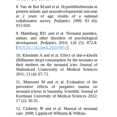
8. Van de Bor M.and et al. Hyperbilirubinemia in
preterm infants and neurodevelopmental outcome
at 2 years of age: results of a national
collaborative survey. Pediatrics 1989; 83 (6):
915-920.
9. Maimburg RD. and et al. Neonatal jaundice,
autism, and other disorders of psychological
development. Pediatrics 2010; 126 (5): 872-8.
[
DOI:10.1542/peds.2010-0052
]
10. Khoshdel A and et al. Effect of shir-e-khesht
(Billinaster drop) consumption by the neonates or
their mothers on the neonatal icter. Journal of
Shahrekord Uuniversity of Medical Sciences
2011; 13 (4): 67-73.
11. Mansouri M and et al. Evaluation of the
preventive effects of purgative manna on
neonatal icterus in Sanandaj. Scientific Journal of
Kurdistan University of Medical Sciences 2012;
17 (2): 30-35.
12. Cloherty JP and et al. Manual of neonatal
care. 2008: Lippincott Williams & Wilkins.