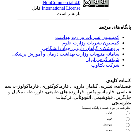
NonCommercial 4.0
قابل
International License
بازنشر است.
اه های مرتبط
کمیسیون نشریات وزارت بهداشت
کمسیون نشریات وزارت علوم
پژوهشكده گياهان دارويي جهاد دانشگاهي
سامانه منبع‌ياب وزارت بهداشت درمان و آموزش پزشکی
شبكه گياهي ايران
شرکت یکتاوب
ت کلیدی
امه، نشریه، گیاهان دارویی، فارماکوگنوزی، فارماکولوژی، سم
ی، فارماسوتیکس، فرآورده های طبیعی، دارو، طب مکمل و
زین، فیتوشیمی، اتنوبوتانی، ترکیبات
سنجی
ما در مورد عملکرد پایگاه چیست؟
عالی
خوب
متوسط
ضعیف