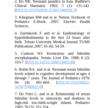
2. Ho NK. Neonatal jaundice in Asia. Baillière's
Clinical Haematol. 1992; 5 (1): 131-142.
[
DOI:10.1016/S0950-3536(11)80038-7
]
3. Kliegman RM and et al. Nelson Textbook of
Pediatrics E-Book. 2007: Elsevier Health
Sciences.
4. Zarrinkoub F and et al. Epidemiology of
hyperbilirubinemia in the first 24 hours after
birth. Tehran University Medical Journal TUMS
Publications 2007; 65 (6): 54-59.
5. Cashore WJ. Kernicterus and bilirubin
encephalopathy. Semin. Liver Dis. 1988; 8 (2):
163-7. [
DOI:10.1055/s-2008-1040536
]
6. Rubin RA. and et al. Neonatal serum bilirubin
levels related to cognitive development at ages 4
through 7 years. The Journal of Pediatrics 1979;
94 (4): 601-604. [
DOI:10.1016/S0022-
3476(79)80022-0
]
7. De Vries L. and et al. Relationship of serum
bilirubin levels to ototoxicity and deafness in
high-risk low-birth-weight infants. Pediatrics
1985; 76 (3): 351-354.