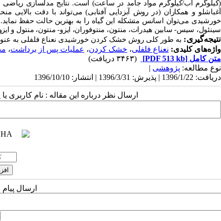
(کیلوگرم آب/کیلوگرم مواد جامد در ساعت) است. نتایج مدلسازی ریاضی ن
آغباشلو و همکاران (در روش آبزدایی آفتابی) می‌تواند با دقت بالایی 
سینئول، سیس- سابین هیدرات، منتون، منتوفوران، ایزو- منتون، منتول و ایزو
نتیجه‌گیری:
به طور کلی روش خشک کردن خورشیدی نعناع فلفلی به عنوان 
واژه‌های کلیدی:
نعناع فلفلی
،
خشک کردن
،
عملیات پس از برداشت
،
مد
متن کامل
[PDF 513 kb]
(۳۴۶۳ دریافت)
نوع مطالعه:
پژوهشی
|
دریافت: 1396/1/22 | پذیرش: 1396/3/31 | انتشار: 1396/10/10
ارسال نظر درباره این مقاله : نام کاربری ی
ارسال پیام 