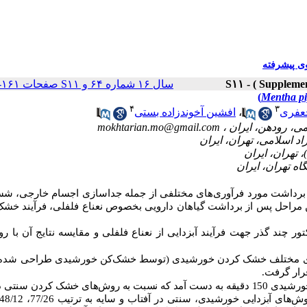
 پیشرفته
سال ۱۶ شماره ۶۴ و S۱۱ صفحات ۱۶۱-۱۴۷
)
Mentha pi
۴
۳
جعفری
،
افشین آخوندزاده بستی
mokhtarian.mo@gmail.com
برداشت مورد فرآوری‌های مختلفی از جمله جداسازی اجسام خارجی، ش
رین مراحل پس از برداشت گیاهان دارویی بخصوص نعناع فلفلی، فرآیند خش
چند گذر جهت فرآیند آبزدایی از نعناع فلفلی و مقایسه نتایج آن با ر
‌های مختلف خشک‌ کردن خورشیدی (توسط خشک‌کن خورشیدی طراحی شده 
رار گرفت.
مدت زمان لازم برای خشک کردن نعناع فلفلی در روش‌ خشک‌ کردن خورشیدی 150 دقیقه به دست آمد که نسبت به روش‌های خشک‌ کردن