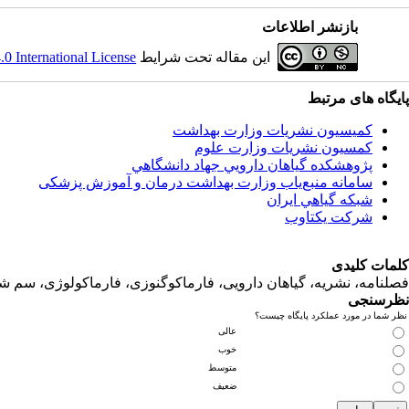
بازنشر اطلاعات
این مقاله تحت شرایط
 International License
پایگاه های مرتبط
کمیسیون نشریات وزارت بهداشت
کمسیون نشریات وزارت علوم
پژوهشكده گياهان دارويي جهاد دانشگاهي
سامانه منبع‌ياب وزارت بهداشت درمان و آموزش پزشکی
شبكه گياهي ايران
شرکت یکتاوب
کلمات کلیدی
فصلنامه، نشریه، گیاهان دارویی، فارماکوگنوزی، فارماکولوژی، سم ش
نظرسنجی
نظر شما در مورد عملکرد پایگاه چیست؟
عالی
خوب
متوسط
ضعیف