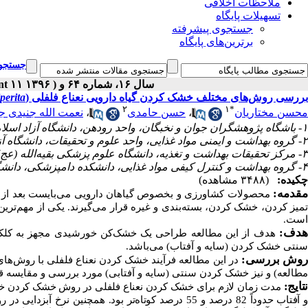
ملاحظات اخلاقی
تسهیلات پایگاه
جستجوی پیشرفته
برترین‌های پایگاه
جستجوی
سال ۱۶، شماره ۶۴ و S۱۱ - ( Supplement ۱۱ ۱۳۹۶ )
بررسی روش‌های مختلف خشک کردن گیاه دارویی نعناع فلفلی (
perita
۲
۱
*
محسن مختاریان
،
حسن حامدی
،
نعمت الله جنیدی 
۱- باشگاه پژوهشگران جوان و نخبگان، واحد رودهن، دانشگاه آزاد اسلامی، رودهن، ایران ،
۲- گروه بهداشت و ایمنی مواد غذایی، واحد علوم و تحقیقات، دانشگاه آزاد اسلامی، تهران، ایران
۳- مرکز تحقیقات بهداشت و تغذیه، دانشگاه علوم پزشکی بقیه‌الله (عج)، تهران، ایران
۴- گروه بهداشت و کنترل کیفی مواد غذایی، دانشکده دامپزشکی، دانشگاه تهران، ایران
چکیده:
(۳۴۸۸ مشاهده)
مقدمه:
محصولات کشاورزی و بخصوص گیاهان دارویی می‌بایست بعد از 
تمیز کردن، خشک کردن، بسته‌بندی و غیره قرار می‌گیرند. یکی از مهم‌ت
است.
دف:
هدف از این مطالعه طراحی یک خشک‌کن خورشیدی مجهز به کلکتور 
سنتی خشک کردن (سایه و آفتاب) می‌باشد.
وش بررسی:
در این مطالعه فرآیند خشک کردن نعناع فلفلی با روش
مطالعه) و نیز خشک کردن سنتی (سایه و آفتابی) مورد بررسی و مقایسه ق
تایج: