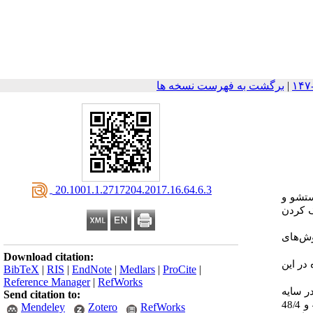
|
برگشت به فهرست نسخه ها
‎ 20.1001.1.2717204.2017.16.64.6.3
ستشو و
ک کردن
وش‌های
Download citation:
در این
BibTeX
|
RIS
|
EndNote
|
Medlars
|
ProCite
|
Reference Manager
|
RefWorks
 سنتی در سایه
Send citation to:
و آفتاب حدوداً 82 درصد و 55 درصد کوتاه‌تر بود. همچنین نرخ آبزدایی در روش‌های آبزدایی خورشیدی، سنتی در آفتاب و سایه به ترتیب 77/26، 48/12 و 48/4
Mendeley
Zotero
RefWorks