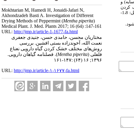
ایه) و
ک کردن
Mokhtarian M, Hamedi H, Jonaidi-Jafari N,
خورشیدی می‌توان اسانس ‌متشکله این گیاه را به بهترین حالت حفظ نماید. نتایج نشان داد که مهم‌ترین ترکیبات تشکیل‌دهنده اسانس نعناع فلفلی شامل: 1،8-
Akhondzadeh Basti A. Investigation of Different
Drying Methods of Peppermint (
Mentha piperita
)
شود.
Medical Plant. J. Med. Plants 2017; 16 (64) :147-161
URL:
http://jmp.ir/article-1-1677-fa.html
مختاریان محسن، حامدی حسن، جنیدی جعفری
نعمت الله، آخوندزاده بستی افشین. بررسی
روش‌های مختلف خشک کردن گیاه دارویی نعناع
فلفلی (
Mentha piperita
). فصلنامه گياهان دارویی.
۱۳۹۶; ۱۶ (۶۴) :۱۴۷-۱۶۱
URL:
http://jmp.ir/article-۱-۱۶۷۷-fa.html