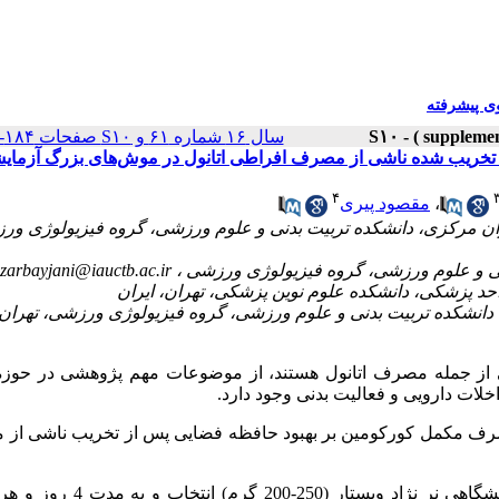
 پیشرفته
سال ۱۶ شماره ۶۱ و S۱۰ صفحات ۱۸۴-۱۷۴
ی تخریب شده ناشی از مصرف افراطی اتانول در موش‌های بزرگ آزمای
۴
،
مقصود پیری
ران مرکزی، دانشکده تربیت بدنی و علوم ورزشی، گروه فیزیولوژی ور
arbayjani@iauctb.ac.ir
ی از جمله مصرف اتانول هستند، از موضوعات مهم پژوهشی در حوزه
ات دارویی و فعالیت بدنی وجود دارد.
مصرف مکمل کورکومین بر بهبود حافظه فضایی پس از تخریب ناشی از
در یک کارآزمایی تجربی، 24 سر موش بزرگ آزمایشگاهی نر نژاد ویستار (