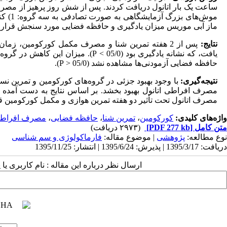
ساعت یک بار اتانول دریافت کردند. پس از شش روز پرهیز از مصرف
ماز آبی موریس میزان یادگیری و حافظه فضایی مورد سنجش قرار
نتایج:
پس از 2 هفته تمرین شنا و مصرف مکمل کورکومین، ز
یافت، که نشانه یادگیری بود (05/0 >
P
). میزان این کاهش در گروه 
حافظه فضایی آزمودنی‌ها مشاهده نشد (05/0
>
P
).
نتیجه‌گیری:
مصرف افراطی اتانول بهبود بخشد. بر اساس نتایج به دست آمده از
مصرف اتانول تحت تأثیر دو هفته تمرین هوازی و مکمل کورکومین قرار
واژه‌های کلیدی:
کورکومین
،
تمرین شنا
،
حافظه فضایی
،
مصرف افراطی 
متن کامل
[PDF 277 kb]
(۲۹۷۳ دریافت)
نوع مطالعه:
پژوهشی
| موضوع مقاله:
فارماكولوژی و سم شناسی
دریافت: 1395/3/17 | پذیرش: 1395/6/24 | انتشار: 1395/11/25
ارسال نظر درباره این مقاله : نام کاربری ی