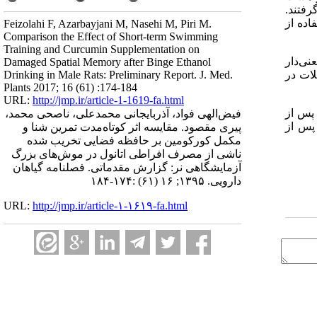
رفتند.
کورکومین تقسیم شدند. پس از 2 هفته با استفاده از
Feizolahi F, Azarbayjani M, Nasehi M, Piri M.
Comparison the Effect of Short-term Swimming
Training and Curcumin Supplementation on
نی‌دار
Damaged Spatial Memory after Binge Ethanol
لات در
Drinking in Male Rats: Preliminary Report. J. Med.
Plants 2017; 16 (61) :174-184
URL:
http://jmp.ir/article-1-1619-fa.html
 حافظه را پس از
فیض‌الهی فواد، آذربایجانی محمدعلی، ناصحی محمد،
 پس از
پیری مقصود. مقایسه اثر کوتاه‌مدت تمرین شنا و
مکمل کورکومین بر حافظه فضایی تخریب شده
ناشی از مصرف افراطی اتانول در موش‌های بزرگ
آزمایشگاهی نر: گزارش مقدماتی. فصلنامه گياهان
دارویی. ۱۳۹۵; ۱۶ (۶۱) :۱۷۴-۱۸۴
URL:
http://jmp.ir/article-۱-۱۶۱۹-fa.html