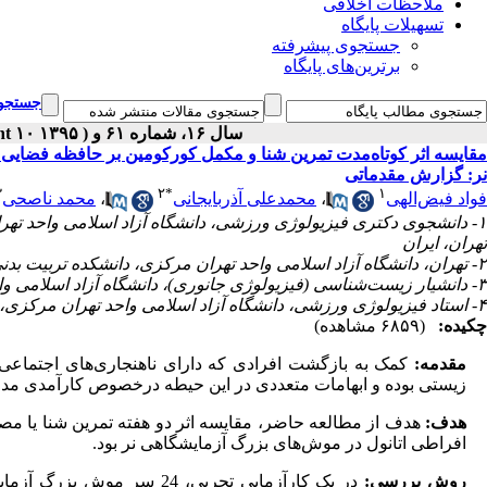
ملاحظات اخلاقی
تسهیلات پایگاه
جستجوی پیشرفته
برترین‌های پایگاه
جستجوی
سال ۱۶، شماره ۶۱ و S۱۰ - ( supplement ۱۰ ۱۳۹۵ )
مقایسه اثر کوتاه‌مدت تمرین شنا و مکمل کورکومین بر حافظه فضای
نر: گزارش مقدماتی
۳
۲
*
۱
فواد فیض‌الهی
،
محمدعلی آذربایجانی
،
محمد ناصحی
۱- دانشجوی دکتری فیزیولوژی ورزشی، دانشگاه آزاد اسلامی واحد ته
تهران، ایران
۲- تهران، دانشگاه آزاد اسلامی واحد تهران مرکزی، دانشکده تربیت بدنی و علوم ورزشی، گروه فیزیولوژی ورزشی ،
۳- دانشیار زیست‌شناسی (فیزیولوژی جانوری)، دانشگاه آزاد اسلامی واحد پزشکی، دانشکده علوم نوین پزشکی، تهران، ایران
۴- استاد فیزیولوژی ورزشی، دانشگاه آزاد اسلامی واحد تهران مرکزی، دانشکده تربیت بدنی و علوم ورزشی، گروه فیزیولوژی ورزشی، تهران، ایران
چکیده:
(۶۸۵۹ مشاهده)
مقدمه:
کمک به بازگشت افرادی که دارای ناهنجاری‌های اجتماع
زیستی بوده و ابهامات متعددی در این حیطه درخصوص کارآمدی مداخل
هدف:
هدف از مطالعه حاضر، مقایسه اثر دو هفته تمرین شنا یا 
افراطی اتانول در موش‌های بزرگ آزمایشگاهی نر بود.
روش بررسی: