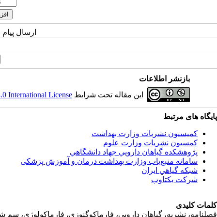
ارسال پیام 
بازنشر اطلاعات
این مقاله تحت شرایط
 International License
پایگاه های مرتبط
کمیسیون نشریات وزارت بهداشت
کمسیون نشریات وزارت علوم
پژوهشكده گياهان دارويي جهاد دانشگاهي
سامانه منبع‌ياب وزارت بهداشت درمان و آموزش پزشکی
شبكه گياهي ايران
شرکت یکتاوب
کلمات کلیدی
فصلنامه، نشریه، گیاهان دارویی، فارماکوگنوزی، فارماکولوژی، سم ش