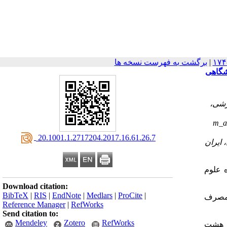
|
برگشت به فهرست نسخه ها
شگاهی
زشی،
m_az
‎ 20.1001.1.2717204.2017.16.61.26.7
 علوم
Download citation:
BibTeX
|
RIS
|
EndNote
|
Medlars
|
ProCite
|
 مصرف
Reference Manager
|
RefWorks
Send citation to:
Mendeley
Zotero
RefWorks
250-200 گرم) انتخاب و به مدت 4 روز و هر هشت