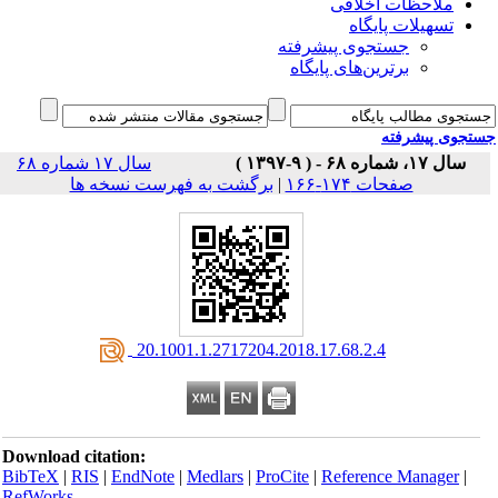
ملاحظات اخلاقی
تسهیلات پایگاه
جستجوی پیشرفته
برترین‌های پایگاه
جوی پیشرفته
سال ۱۷، شماره ۶۸ - ( ۹-۱۳۹۷ )
سال ۱۷ شماره ۶۸
صفحات ۱۷۴-۱۶۶
|
برگشت به فهرست نسخه ها
‎ 20.1001.1.2717204.2018.17.68.2.4
Download citation:
BibTeX
|
RIS
|
EndNote
|
Medlars
|
ProCite
|
Reference Manager
|
RefWorks