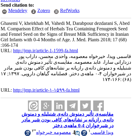
Send citation to:
Mendeley
Zotero
RefWorks
Ghasemi V, kheirkhah M, Vahedi M, Darabpour dezdarani S, Abe
M. Comparison Effect of Herbals Tea Containing Fenugreek Seed
and Fennel Seed on the Signs of Breast Milk Sufficiency in Iranian
Girl Infants with 0-4 Months of Age. J. Med. Plants 2018; 17 (68)
:166-174
URL:
http://jmp.ir/article-1-1599-fa.html
سمی ویدا، خیرخواه معصومه، واحدی محسن، داراب پور
دارانی سارا، عابد معصومه. مقایسه‌ی تأثیر دمنوش دانه‌ی
بلیله و دمنوش دانه‌ی رازیانه بر نشانه‌های کافی بودن شیر مادر
در شیرخواران ۴-۰ ماهه‌ی دختر. فصلنامه گياهان دارویی. ۱۳۹۷; ۱۷
URL:
http://jmp.ir/article-۱-۱۵۹۹-fa.html
مقایسه‌ی تأثیر دمنوش دانه‌ی شنبلیله و دمنوش
دانه‌ی رازیانه بر نشانه‌های کافی بودن شیر مادر
در شیرخواران 4-0 ماهه‌ی دختر
۲
*
۱
ویدا قاسمی
،
معصومه خیرخواه