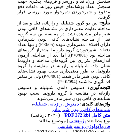
سنجش وزن، قد و دورسر و فرم‌های پیگیری جهت
سنجش تعداد پوشک‌های خیس روزانه، دفعات دفع
مدفوع و شیرخوردن شیرخوار مورد بررسی قرار
گرفت.
نتایج:
بین دو گروه شنبلیله و رازیانه، قبل و بعد از
مداخله تفاوت معنی‌داری در نشانه‌های کافی بودن
شیر مادر مشاهده نشد. در مقایسه بین سه گروه،
قبل از مداخله
نشانه‌های کافی بودن شیرمادر،
دارای اختلاف معنی‌داری نبوده (0/05
P˃
) و تنها تعداد
دفعات شیرخوردن گروه دارونما بیشتراز گروه‌های
مداخله بود (0/001
P˂
). اما بعد از مداخله، آزمون
اندازه‌های تکراری بین گروه‌های مداخله و دارونما
نشان داد، شنبلیله و رازیانه در مقایسه با گروه
دارونما، به طور معنی‌داری سبب بهبود نشانه‌های
کافی بودن شیر مادر شدند (0/001
P˂
) ولی بر متغیر
قد تأثیری نداشتند (0/094
P=
).
نتیجه‌گیری:
دمنوش دانه‌ی شنبلیله و دمنوش
رازیانه در مقایسه با گروه دارونما سبب بهبود
نشانه‌های کافی بودن شیر مادر می‌شوند
واژه‌های کلیدی:
دمنوش
،
رازیانه
،
شنبلیله
،
نشانه‌های کافی بودن شیر مادر
متن کامل
[PDF 372 kb]
(۲۰۲۰ دریافت)
نوع مطالعه:
پژوهشی
| موضوع مقاله:
فارماكولوژی و سم شناسی
دریافت: 1395/11/20 | پذیرش: 1397/1/19 | انتشار: