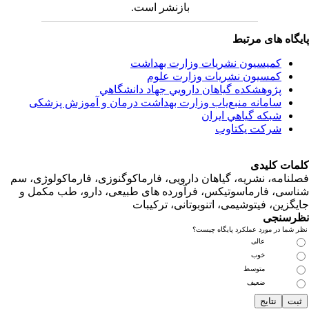
بازنشر است.
اه های مرتبط
کمیسیون نشریات وزارت بهداشت
کمسیون نشریات وزارت علوم
پژوهشكده گياهان دارويي جهاد دانشگاهي
سامانه منبع‌ياب وزارت بهداشت درمان و آموزش پزشکی
شبكه گياهي ايران
شرکت یکتاوب
ت کلیدی
امه، نشریه، گیاهان دارویی، فارماکوگنوزی، فارماکولوژی، سم
ی، فارماسوتیکس، فرآورده های طبیعی، دارو، طب مکمل و
زین، فیتوشیمی، اتنوبوتانی، ترکیبات
سنجی
ما در مورد عملکرد پایگاه چیست؟
عالی
خوب
متوسط
ضعیف