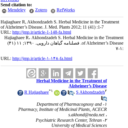
Send citation to:
Mendeley
Zotero
RefWorks
Hajiaghaee R, Akhondzadeh S. Herbal Medicine in the Treatment
of Alzheimer’s Disease. J. Med. Plants 2012; 11 (41) :1-7
URL:
http://jmp.ir/article-1-148-fa.html
Hajiaghaee R، Akhondzadeh S. Herbal Medicine in the Treatme
of Alzheimer’s Disease. فصلنامه گياهان دارویی. ۱۳۹۰; ۱۱ (۴۱)
URL:
http://jmp.ir/article-۱-۱۴۸-fa.html
Herbal Medicine in the Treatment of
Alzheimer’s Disease
*
۱
۲
R Hajiaghaee
،
S Akhondzadeh
۱- Department of Pharmacognosy and
Pharmacy, Institute of Medicinal Plants, ACECR
s.akhond@neda.net
،
۲- Psychiatric Research Center, Tehran
University of Medical Sciences