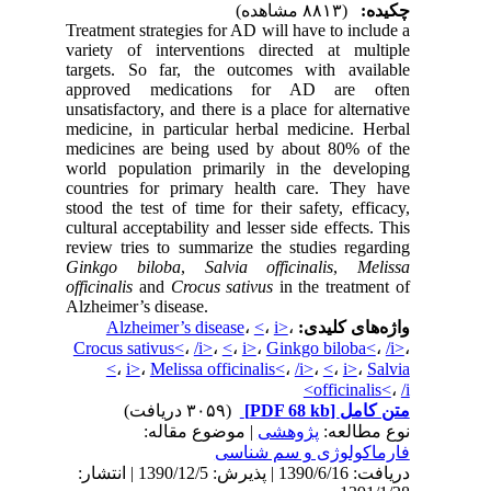
چکیده:
(۸۸۱۳ مشاهده)
Treatment strategies for AD will have to include a
variety of interventions directed at multiple
targets. So far, the outcomes with available
approved medications for AD are often
unsatisfactory, and there is a place for alternative
medicine, in particular herbal medicine. Herbal
medicines are being used by about 80% of the
world population primarily in the developing
countries for primary health care. They have
stood the test of time for their safety, efficacy,
cultural acceptability and lesser side effects. This
review tries to summarize the studies regarding
Ginkgo biloba
,
Salvia officinalis
,
Melissa
officinalis
and
Crocus sativus
in the treatment of
Alzheimer’s disease.
Alzheimer’s disease
،
<
،
i>
،
واژه‌های کلیدی:
Crocus sativus<
،
/i>
،
<
،
i>
،
Ginkgo biloba<
،
/i>
،
<
،
i>
،
Melissa officinalis<
،
/i>
،
<
،
i>
،
Salvia
officinalis<
،
/i>
(۳۰۵۹ دریافت)
[PDF 68 kb]
متن کامل
نوع مطالعه:
پژوهشی
| موضوع مقاله:
فارماكولوژی و سم شناسی
دریافت: 1390/6/16 | پذیرش: 1390/12/5 | انتشار: