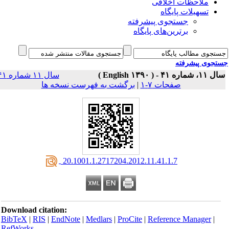
ملاحظات اخلاقی
تسهیلات پایگاه
جستجوی پیشرفته
برترین‌های پایگاه
جوی پیشرفته
سال ۱۱، شماره ۴۱ - 
سال ۱۱ شماره ۴۱
برگشت به فهرست نسخه ها
|
صفحات ۷-۱
‎ 20.1001.1.2717204.2012.11.41.1.7
Download citation:
BibTeX
|
RIS
|
EndNote
|
Medlars
|
ProCite
|
Reference Manager
|
RefWorks