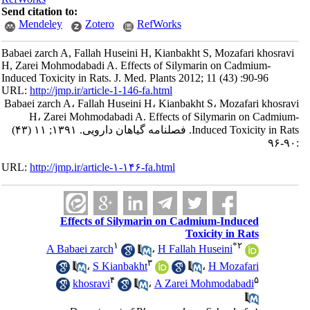
Send citation to:
Mendeley
Zotero
RefWorks
Babaei zarch A, Fallah Huseini H, Kianbakht S, Mozafari khosrav
H, Zarei Mohmodabadi A. Effects of Silymarin on Cadmium-
Induced Toxicity in Rats. J. Med. Plants 2012; 11 (43) :90-96
URL:
http://jmp.ir/article-1-146-fa.html
Babaei zarch A، Fallah Huseini H، Kianbakht S، Mozafari khosra
H، Zarei Mohmodabadi A. Effects of Silymarin on Cadmiu
Induced Toxicity in Rats. فصلنامه گياهان دارویی. ۱۳۹۱; ۱۱ (۴۳)
URL:
http://jmp.ir/article-۱-۱۴۶-fa.html
Effects of Silymarin on Cadmium-Induced
Toxicity in Rats
۱
*
۲
A Babaei zarch
،
H Fallah Huseini
۳
،
S Kianbakht
،
H Mozafari
۴
۵
khosravi
،
A Zarei Mohmodabadi