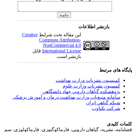
بازنشر اطلاعات
Creative
این مقاله تحت شرایط
Commons Attribution-
NonCommercial 4.0
قابل
International License
بازنشر است.
اه های مرتبط
کمیسیون نشریات وزارت بهداشت
کمسیون نشریات وزارت علوم
پژوهشكده گياهان دارويي جهاد دانشگاهي
سامانه منبع‌ياب وزارت بهداشت درمان و آموزش پزشکی
شبكه گياهي ايران
شرکت یکتاوب
ت کلیدی
امه، نشریه، گیاهان دارویی، فارماکوگنوزی، فارماکولوژی، سم