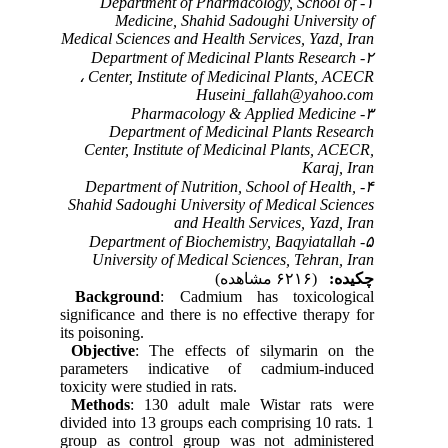
۱- Department of Pharmacology, School of
Medicine, Shahid Sadoughi University of
Medical Sciences and Health Services, Yazd, Iran
۲- Department of Medicinal Plants Research
Center, Institute of Medicinal Plants, ACECR ،
Huseini_fallah@yahoo.com
۳- Pharmacology & Applied Medicine
Department of Medicinal Plants Research
Center, Institute of Medicinal Plants, ACECR,
Karaj, Iran
۴- Department of Nutrition, School of Health,
Shahid Sadoughi University of Medical Sciences
and Health Services, Yazd, Iran
۵- Department of Biochemistry, Baqyiatallah
University of Medical Sciences, Tehran, Iran
چکیده:
(۶۲۱۶ مشاهده)
Background
: Cadmium has toxicological
significance and there is no effective therapy for
its poisoning.
Objective
: The effects of silymarin on the
parameters indicative of cadmium-induced
toxicity were studied in rats.
Methods
: 130 adult male Wistar rats were
divided into 13 groups each comprising 10 rats. 1
group as control group was not administered