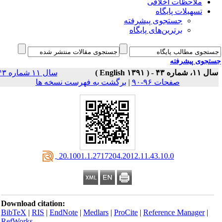
ملاحظات اخلاقی
تسهیلات پایگاه
جستجوی پیشرفته
برترین‌های پایگاه
جوی پیشرفته
سال ۱۱، شماره ۴۳ - 
سال ۱۱ شماره ۴۳
برگشت به فهرست نسخه ها
|
صفحات ۹۶-۹۰
‎ 20.1001.1.2717204.2012.11.43.10.0
Download citation:
BibTeX
|
RIS
|
EndNote
|
Medlars
|
ProCite
|
Reference Manager
|
RefWorks