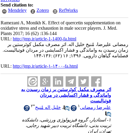
Send citation to:
Mendeley
Zotero
RefWorks
Ramezani A, Monikh K. Effect of quercetin supplementation on
oxidative stress and exhaustion in male soccer players. J. Med.
Plants 2017; 16 (62) :136-144
URL:
http://jmp.ir/article-1-1400-fa.html
ضانی علیرضا، مُنیخ خلیل اله. اثر مصرف مکمل کوئرستین بر
ان رسیدن به واماندگی و فشار اکسایشی در مردان فوتبالیست.
نامه گياهان دارویی. ۱۳۹۶; ۱۶ (۶۲) :۱۳۶-۱۴۴
URL:
http://jmp.ir/article-۱-۱۴۰۰-fa.html
اثر مصرف مکمل کوئرستین بر زمان رسیدن به
واماندگی و فشار اکسایشی در مردان
فوتبالیست
۲
*
۱
علیرضا رمضانی
،
خلیل اله مُنیخ
۱- استادیار، گروه فیزیولوژی ورزشی، دانشکده
تربیت بدنی، دانشگاه تربیت دبیر شهید رجایی،
تهران، ایران