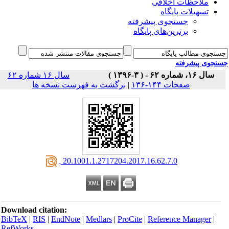
ملاحظات اخلاقی
تسهیلات پایگاه
جستجوی پیشرفته
برترین‌های پایگاه
جوی پیشرفته
سال ۱۶، شماره ۶۲ - ( ۳-۱۳۹۶ )
سال ۱۶ شماره ۶۲
صفحات ۱۴۴-۱۳۶
|
برگشت به فهرست نسخه ها
‎ 20.1001.1.2717204.2017.16.62.7.0
Download citation:
BibTeX
|
RIS
|
EndNote
|
Medlars
|
ProCite
|
Reference Manager
|
RefWorks