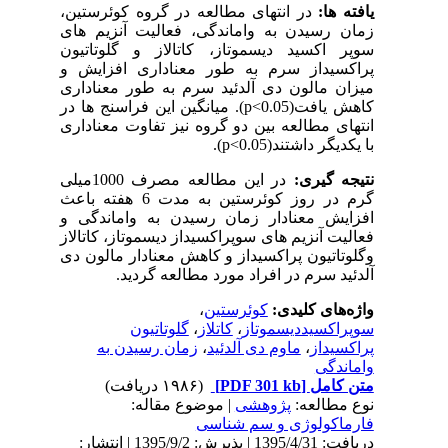
یافته
ها:
در انتهای مطالعه در گروه کوئرستین،
زمان رسیدن به واماندگی، فعالیت آنزیم های
سوپر اکسید دیسموتاز، کاتالاز و گلوتاتیون
پراکسیداز سرم به طور معناداری افزایش و
میزان مالون دی آلدئید سرم به طور معناداری
کاهش یافت
(p<0.05)
. میانگین این فراسنج ها در
انتهای مطالعه بین دو گروه نیز تفاوت معناداری
با یکدیگر داشتند
(p<0.05)
.
نتیجه
گیری:
در این مطالعه مصرف 1000میلی
گرم در روز کوئرستین به مدت 6 هفته باعث
افزایش معنادار زمان رسیدن به واماندگی و
فعالیت آنزیم های سوپراکسیداز دیسموتاز، کاتالاز
وگلوتاتیون پراکسیداز و کاهش معنادار مالون دی
آلدئید سرم در افراد مورد مطالعه گردید
.
واژه‌های کلیدی:
کوئرستین
،
سوپراکسیددیسموتاز
،
کاتلاز
،
گلوتاتیون
پراکسیداز
،
ماوم دی آلدئید
،
زمان رسیدن به
واماندگی
متن کامل
[PDF 301 kb]
(۱۹۸۶ دریافت)
نوع مطالعه:
پژوهشی
| موضوع مقاله:
فارماكولوژی و سم شناسی
دریافت: 1395/4/31 | پذیرش: 1395/9/2 | انتشار: