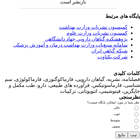
بازنشر است.
اه های مرتبط
کمیسیون نشریات وزارت بهداشت
کمسیون نشریات وزارت علوم
پژوهشكده گياهان دارويي جهاد دانشگاهي
سامانه منبع‌ياب وزارت بهداشت درمان و آموزش پزشکی
شبكه گياهي ايران
شرکت یکتاوب
ت کلیدی
امه، نشریه، گیاهان دارویی، فارماکوگنوزی، فارماکولوژی، سم
ی، فارماسوتیکس، فرآورده های طبیعی، دارو، طب مکمل و
زین، فیتوشیمی، اتنوبوتانی، ترکیبات
سنجی
ما در مورد عملکرد پایگاه چیست؟
عالی
خوب
متوسط
ضعیف