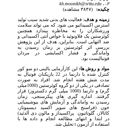
kh.moonikh@srttu.edu
۲- ،
چکیده:
(۳۸۴۷ مشاهده)
زمینه
و
هدف
:
فعالیت های بدنی شدید سبب تولید
استرس اکسیداتیو می شود
.
که می تواند سلامت
ورزشکاران را به مخاطره بیندازد همچنین
کوئرستین یک فلاونوئید با خواص آنتی اکسیدانی و
ضد التهابی است. بنابراین، هدف از این پژوهش
بررسی اثر کوئرستین بر زمان رسیدن به
واماندگی و فشار اکسایشی در مردان
فوتبالیست بود.
مواد
و
روش
ها
:
این کارآزمایی بالینی دو سو کور
کنترل شده با دارنما در 22 بازیکنان فوتبال به
مدت شش هفته انجام شد. افراد به صورت
تصادفی در یکی از دو گروه کوئرستین (1000میلی
گرم) و دارنما (1000 میلی گرم دکستروز) قرار
گرفتند. اندازه گیری های پیکرسنجی، زمان
رسیدن به واماندگی و آزمایش های بیوشیمیایی
خون (فراسنج های سوپر اکسید دیسموتاز،
کاتالاز، گلوتاتیون پراکسیداز و مالون دی آلدئید)
در ابتدا و انتهای مطالعه انجام و داده ها با
استفاده از آزمون
t
تحلیل شد.