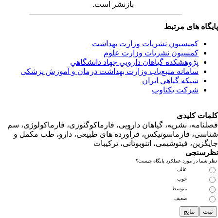
بازنشر است.
اه های مرتبط
کمیسیون نشریات وزارت بهداشت
کمسیون نشریات وزارت علوم
پژوهشكده گياهان دارويي جهاد دانشگاهي
سامانه منبع‌ياب وزارت بهداشت درمان و آموزش پزشکی
شبكه گياهي ايران
شرکت یکتاوب
ت کلیدی
امه، نشریه، گیاهان دارویی، فارماکوگنوزی، فارماکولوژی، سم
ی، فارماسوتیکس، فرآورده های طبیعی، دارو، طب مکمل و
زین، فیتوشیمی، اتنوبوتانی، ترکیبات
سنجی
ما در مورد عملکرد پایگاه چیست؟
عالی
خوب
متوسط
ضعیف