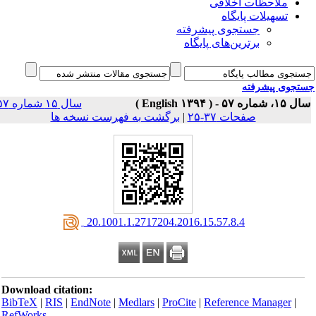
ملاحظات اخلاقی
تسهیلات پایگاه
جستجوی پیشرفته
برترین‌های پایگاه
جوی پیشرفته
سال ۱۵، شماره ۵۷ - 
سال ۱۵ شماره ۵۷
برگشت به فهرست نسخه ها
|
صفحات ۳۷-۲۵
‎ 20.1001.1.2717204.2016.15.57.8.4
Download citation:
BibTeX
|
RIS
|
EndNote
|
Medlars
|
ProCite
|
Reference Manager
|
RefWorks