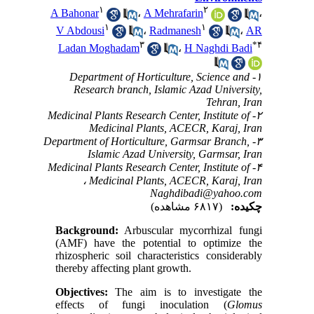
۱
۲
A Bahonar
،
A Mehrafarin
،
۱
۱
V Abdousi
،
Radmanesh
،
AR
۳
*
۴
Ladan Moghadam
،
H Naghdi Badi
۱- Department of Horticulture, Science and
Research branch, Islamic Azad University,
Tehran, Iran
۲- Medicinal Plants Research Center, Institute of
Medicinal Plants, ACECR, Karaj, Iran
۳- Department of Horticulture, Garmsar Branch,
Islamic Azad University, Garmsar, Iran
۴- Medicinal Plants Research Center, Institute of
Medicinal Plants, ACECR, Karaj, Iran ،
Naghdibadi@yahoo.com
چکیده:
(۶۸۱۷ مشاهده)
Background:
Arbuscular mycorrhizal fungi
(AMF) have the potential to optimize the
rhizospheric soil characteristics considerably
thereby affecting plant growth.
Objectives:
The aim is to investigate the
effects of fungi inoculation (
Glomus