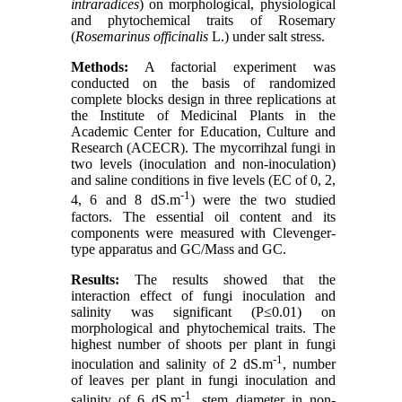
intraradices
) on morphological, physiological
and phytochemical traits of Rosemary
(
Rosemarinus officinalis
L.) under salt stress.
Methods:
A factorial experiment was
conducted on the basis of randomized
complete blocks design in three replications at
the Institute of Medicinal Plants in the
Academic Center for Education, Culture and
Research (ACECR). The mycorrihzal fungi in
two levels (inoculation and non-inoculation)
and saline conditions in five levels (EC of 0, 2,
-1
4, 6 and 8 dS.m
) were the two studied
factors. The essential oil content and its
components were measured with Clevenger-
type apparatus and GC/Mass and GC.
Results:
The results showed that the
interaction effect of fungi inoculation and
salinity was significant (P≤0.01) on
morphological and phytochemical traits. The
highest number of shoots per plant in fungi
-1
inoculation and salinity of 2 dS.m
, number
of leaves per plant in fungi inoculation and
-1
salinity of 6 dS.m
, stem diameter in non-