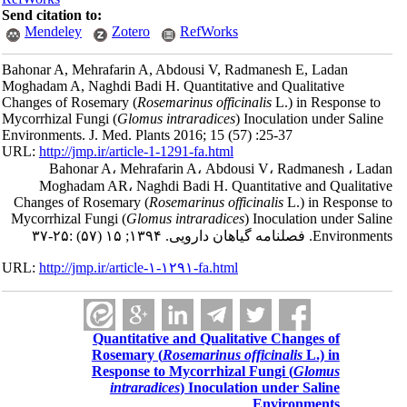
Send citation to:
Mendeley
Zotero
RefWorks
Bahonar A, Mehrafarin A, Abdousi V, Radmanesh E, Ladan
Moghadam A, Naghdi Badi H. Quantitative and Qualitative
Changes of Rosemary (
Rosemarinus officinalis
L.) in Response to
Mycorrhizal Fungi (
Glomus intraradices
) Inoculation under Saline
Environments. J. Med. Plants 2016; 15 (57) :25-37
URL:
http://jmp.ir/article-1-1291-fa.html
Bahonar A، Mehrafarin A، Abdousi V، Radmanesh ، Lad
Moghadam AR، Naghdi Badi H. Quantitative and Qualitati
Changes of Rosemary (
Rosemarinus officinalis
L.) in Response 
Mycorrhizal Fungi (
Glomus intraradices
) Inoculation under Sali
Environments. ه گياهان دارویی. ۱۳۹۴; ۱۵ (۵۷) :۲۵-۳۷
URL:
http://jmp.ir/article-۱-۱۲۹۱-fa.html
Quantitative and Qualitative Changes of
Rosemary (
Rosemarinus officinalis
L.) in
Response to Mycorrhizal Fungi (
Glomus
intraradices
) Inoculation under Saline
Environments