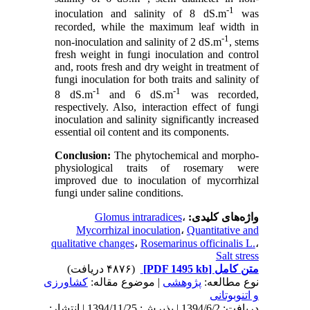
-1
inoculation and salinity of 8 dS.m
was
recorded, while the maximum leaf width in
-1
non-inoculation and salinity of 2 dS.m
, stems
fresh weight in fungi inoculation and control
and, roots fresh and dry weight in treatment of
fungi inoculation for both traits and salinity of
-1
-1
8 dS.m
and 6 dS.m
was recorded,
respectively. Also, interaction effect of fungi
inoculation and salinity significantly increased
essential oil content and its components.
Conclusion:
The phytochemical and morpho-
physiological traits of rosemary were
improved due to inoculation of mycorrhizal
fungi under saline conditions.
Glomus intraradices
،
واژه‌های کلیدی:
Mycorrhizal inoculation
،
Quantitative and
qualitative changes
،
Rosemarinus officinalis L.
،
Salt stress
(۴۸۷۶ دریافت)
[PDF 1495 kb]
متن کامل
نوع مطالعه:
پژوهشی
| موضوع مقاله:
كشاورزی
و اتنوبوتانی
دریافت: 1394/6/2 | پذیرش: 1394/11/25 | انتشار: