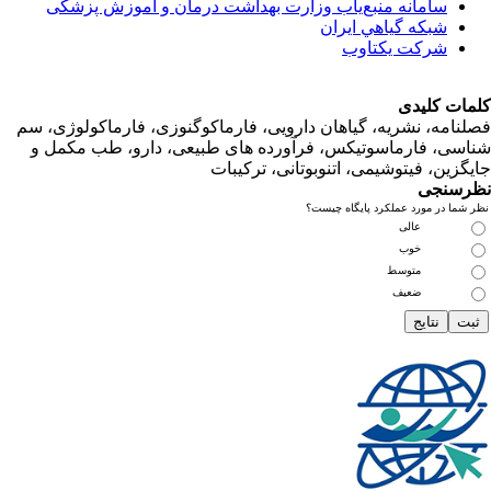
سامانه منبع‌ياب وزارت بهداشت درمان و آموزش پزشکی
شبكه گياهي ايران
شرکت یکتاوب
ت کلیدی
امه، نشریه، گیاهان دارویی، فارماکوگنوزی، فارماکولوژی، سم
ی، فارماسوتیکس، فرآورده های طبیعی، دارو، طب مکمل و
زین، فیتوشیمی، اتنوبوتانی، ترکیبات
سنجی
ما در مورد عملکرد پایگاه چیست؟
عالی
خوب
متوسط
ضعیف