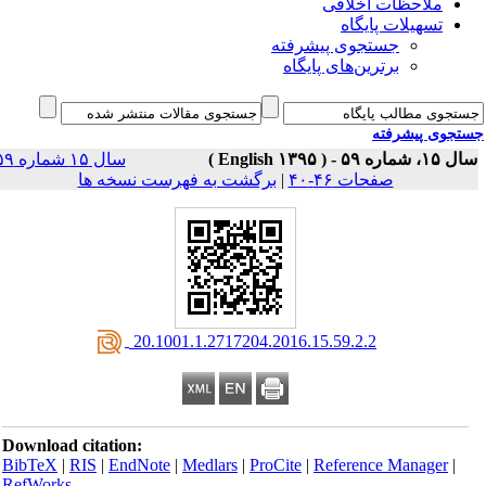
ملاحظات اخلاقی
تسهیلات پایگاه
جستجوی پیشرفته
برترین‌های پایگاه
جوی پیشرفته
سال ۱۵، شماره ۵۹ - 
سال ۱۵ شماره ۵۹
برگشت به فهرست نسخه ها
|
صفحات ۴۶-۴۰
‎ 20.1001.1.2717204.2016.15.59.2.2
Download citation:
BibTeX
|
RIS
|
EndNote
|
Medlars
|
ProCite
|
Reference Manager
|
RefWorks