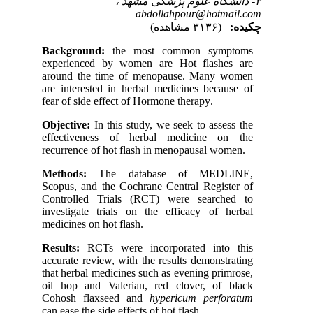
۳- دانشگاه علوم پزشکی مشهد ،
abdollahpour@hotmail.com
چکیده:
(۳۱۳۶ مشاهده)
Background:
the most common symptoms
experienced by women are Hot flashes are
around the time of menopause. Many women
are interested in herbal medicines because of
fear of side effect of Hormone therapy
.
Objective:
In this study, we seek to assess the
effectiveness of herbal medicine on the
recurrence of hot flash in menopausal women.
Methods:
The database of MEDLINE,
Scopus, and the Cochrane Central Register of
Controlled Trials (RCT) were searched to
investigate trials on the efficacy of herbal
medicines on hot flash.
Results:
RCTs were incorporated into this
accurate review, with the results demonstrating
that herbal medicines such as evening primrose,
oil hop and Valerian, red clover, of black
Cohosh flaxseed and
hypericum perforatum
can ease the side effects of hot flash.