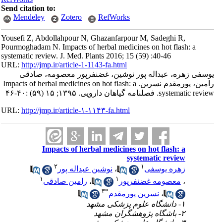
Send citation to:
Mendeley
Zotero
RefWorks
Yousefi Z, Abdollahpour N, Ghazanfarpour M, Sadeghi R,
Pourmoghadam N. Impacts of herbal medicines on hot flash: a
systematic review. J. Med. Plants 2016; 15 (59) :40-46
URL:
http://jmp.ir/article-1-1143-fa.html
سفی زهره، عبداله پور نوشین، غضنفرپور معصومه، صادقی
رامین، پورمقدم نسرین. Impacts of herbal medicines on hot flash: a
systematic review. مه گياهان دارویی. ۱۳۹۵; ۱۵ (۵۹) :۴۰-۴۶
URL:
http://jmp.ir/article-۱-۱۱۴۳-fa.html
Impacts of herbal medicines on hot flash: a
systematic review
۲
۱
نوشین عبداله پور
،
زهره یوسفی
۱
۱
رامین صادقی
،
معصومه غضنفرپور
،
۳
*
نسرین پورمقدم
،
۱- دانشگاه علوم پزشکی مشهد
۲- باشگاه پژوهشگران مشهد