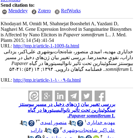
Send citation to:
Mendeley
Zotero
RefWorks
Khodayari M, Omidi M, Shahnejat Booshehri A, Yazdani D,
Naghavi M. Gene Expression Involved in Sanguinarine Biosynthe
is Affected by Nano Elicitors in
Papaver somniferum
L.. J. Med.
Plants 2015; 14 (54) :41-54
URL:
http://jmp.ir/article-1-1009-fa.html
ایاری مهدیه، امیدی منصور، شاه‌نجات‌بوشهری علی‌اکبر، یزدانی
راب، نقوی محمدرضا. بررسی تغییر بیان ژن‌‌های دخیل در مسیر
وسنتز سنگوئینارین تحت تأثیر نانوالیسیتورها در گیاه
Papaver
۱۳۹; ۱۴ (۵۴) :۴۱-۵۴
somniferum
URL:
http://jmp.ir/article-۱-۱۰۰۹-fa.html
بررسی تغییر بیان ژن‌‌های دخیل در مسیر بیوسنتز
سنگوئینارین تحت تأثیر نانوالیسیتورها در گیاه
Papaver somniferum
L.
۲
*
۱
مهدیه خدایاری
،
منصور امیدی
،
۳
علی‌اکبر شاه‌نجات‌بوشهری
،
داراب
۵
۴
یزدانی
،
محمدرضا نقوی