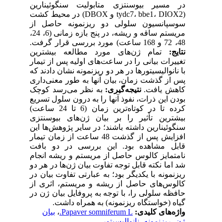
در مسیر بیوسنتزی متابولیت سنگوئینارین
(tydc7، bbe1، DIOX2 و DBOX) در محیط کشت
سوسپانسیون سلولی دو ریزنمونه حاصل از
مریستم ساقه و ریشه، در پنج بازه زمانی (6، 24،
48، 72 و 168 ساعت) مورد بررسی قرار گرفت.
نتایج:
تمام ژن‌های مورد مطالعه بیشترین
تغییرات بیانی را در ساعت‌های اولیه پس از تیمار
با نانوالیسیتورها در هر دو ریزنمونه نشان دادند که
پس از گذشت زمان، بیان آنها به طور معنی‌داری
کاهش یافت.
نتیجه‌گیری:
به نظر می‌رسد کوچک
بودن این ذرات، نفوذ آنها را به درون سلول تسریع
کرده تا در کوتاه‌ترین زمان (6 تا 24 ساعت)
بیشترین تأثیر را بر بیان ژن‌های بیوسنتزی
سنگوئینارین داشته باشند؛ در سایر پژوهش‌ها این
افزایش پس از گذشت 48 ساعت از زمان تیمار
قابل مشاهده بود. این بررسی در دو بافت
نامتمایز کالوس حاصل از مریستم و ریشه انجام
شد اما نکته قابل توجه تفاوت بیان ژن‌ها در هر دو
ریزنمونه با یکدیگر بود؛ به عبارتی تفاوت بیان در
کالوس‌های حاصل از ریشه و مریستم، اثری از
حافظه سلولی را، با توجه به پروفایل بیان ژن در
گیاه (خواستگاه ریزنمونه) به همراه داشت.
واژه‌های کلیدی:
Papaver somniferum L.
،
بیان
ژن
،
ریزنمونه
،
نانوالیسیتور