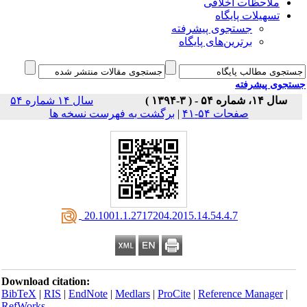
ملاحظات اخلاقی
تسهیلات پایگاه
جستجوی پیشرفته
برترین‌های پایگاه
جوی پیشرفته
سال ۱۴، شماره ۵۴ - ( ۳-۱۳۹۴ )
سال ۱۴ شماره ۵۴
صفحات ۵۴-۴۱
|
برگشت به فهرست نسخه ها
‎ 20.1001.1.2717204.2015.14.54.4.7
Download citation:
BibTeX
|
RIS
|
EndNote
|
Medlars
|
ProCite
|
Reference Manager
|
RefWorks