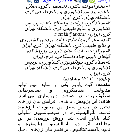
۱- دانش‌آموخته دکتری تخصصی، گروه اصلاح
نباتات، پردیس کشاورزی و منابع طبیعی کرج،
دانشگاه تهران، کرج، ایران
۲- استاد گروه زراعت و اصلاح نباتات، پردیس
کشاورزی و منابع طبیعی کرج، دانشگاه تهران،
کرج، ایران ،
momidi@ut.ac.ir
۳- دانشیار گروه اصلاح نباتات، پردیس کشاورزی
و منابع طبیعی کرج، دانشگاه تهران، کرج، ایران
۴- مرکز تحقیقات گیاهان دارویی، پژوهشکده
گیاهان داویی جهاد دانشگاهی، کرج، ایران
۵- استاد گروه بیوتکنولوژی کشاورزی، پردیس
کشاورزی و منابع طبیعی کرج، دانشگاه تهران،
کرج، ایران
چکیده:
(۹۲۱۱ مشاهده)
مقدمه:
گیاه پاپاور یکی از منابع مهم تولید
متابولیت ضدمیکروبی و ضدسرطانی
سنگوئینارین، در صنعت داروسازی می‌باشد.
هدف:
این پژوهش، با هدف افزایش بیان ژن‌های
دخیل در مسیر سنتز این متابولیت ارزشمند
توسط نانوالیسیتورها در سوسپانسیون سلولی
گیاه پاپاور انجام شد.
روش بررسی:
در این
مطالعه اثر دو نانوالیسیتور (نانونقره و
نانودی‌اکسیدتیتانیوم)، بر تغییر بیان ژن‌های دخیل