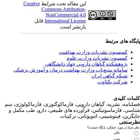
این مقاله تحت شرایط
Creative
Commons Attribution-
NonCommercial 4.0
International License
قابل
بازنشر است.
اه های مرتبط
کمیسیون نشریات وزارت بهداشت
کمسیون نشریات وزارت علوم
پژوهشكده گياهان دارويي جهاد دانشگاهي
سامانه منبع‌ياب وزارت بهداشت درمان و آموزش پزشکی
شبكه گياهي ايران
شرکت یکتاوب
ت کلیدی
امه، نشریه، گیاهان دارویی، فارماکوگنوزی، فارماکولوژی، سم
ی، فارماسوتیکس، فرآورده های طبیعی، دارو، طب مکمل و
زین، فیتوشیمی، اتنوبوتانی، ترکیبات
سنجی
ما در مورد عملکرد پایگاه چیست؟
عالی
خوب