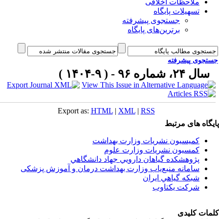
ملاحظات اخلاقی
تسهیلات پایگاه
جستجوی پیشرفته
برترین‌های پایگاه
جوی پیشرفته
 ۲۴، شماره ۹۶ - ( ۹-۱۴۰۴ )
Export as:
HTML
|
XML
|
RSS
اه های مرتبط
کمیسیون نشریات وزارت بهداشت
کمسیون نشریات وزارت علوم
پژوهشكده گياهان دارويي جهاد دانشگاهي
سامانه منبع‌ياب وزارت بهداشت درمان و آموزش پزشکی
شبكه گياهي ايران
شرکت یکتاوب
ت کلیدی