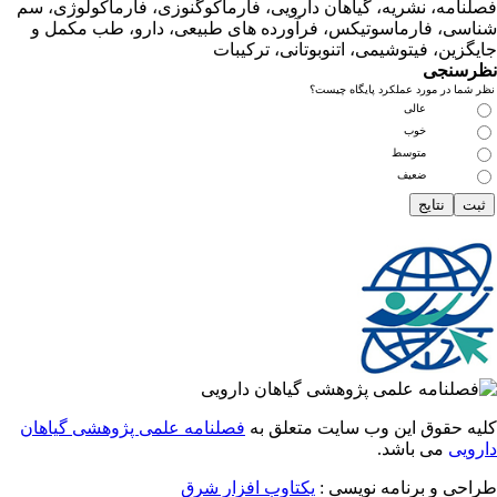
امه، نشریه، گیاهان دارویی، فارماکوگنوزی، فارماکولوژی، سم
ی، فارماسوتیکس، فرآورده های طبیعی، دارو، طب مکمل و
زین، فیتوشیمی، اتنوبوتانی، ترکیبات
سنجی
ما در مورد عملکرد پایگاه چیست؟
عالی
خوب
متوسط
ضعیف
 حقوق این وب سایت متعلق به
فصلنامه علمی پژوهشی گیاهان
یی
می باشد.
ی و برنامه نویسی :
یکتاوب افزار شرق