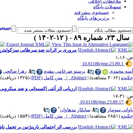
ملاحظات اخلاقی
تسهیلات پایگاه
جستجوی پیشرفته
برترین‌های پایگاه
جستجوی
سال ۲۳، شماره ۸۹ - ( ۱۲-۱۴۰۲ )
مروری بر اثرات ضد سرطانی سزکوئی‎ترپن نرولیدول بر روی شرایط بدخیم مختلف
ص. ۱۶-۱
‎ 10.61186/jmp.23.89.1
آمنه محمدی
،
پرستو ضرغامی مقدم
،
زهرا صالحی
چکیده
(۳۰۶۲ مشاهده)
|
Abstract |
متن کامل (PDF)
(۱۳۲۵ دریافت)
ارزیابی اثر آنتی ‎اکسیدانی و ضد میکروبی نانوذرات مس سنتز شده از غلاف مورینگا اولیفرا
ص. ۳۱-۱۷
‎ 10.61186/jmp.23.89.17
*
باوانی سوندار
،
سانکار مدهاوان
چکیده
(۲۸۵۱ مشاهده)
|
Abstract |
متن کامل (PDF)
(۱۵۵۴ دریافت)
بررسی اثر احتمالی نارینژنین بر تحمل ناشی از م