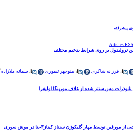
 پیشرفته
*
،
فرزانه شاکری
،
منوچهر تیموری
،
سمانه ملازاده
ورفین توسط مهار گلیکوژن سنتاز کیناز۳-بتا در موش سوری