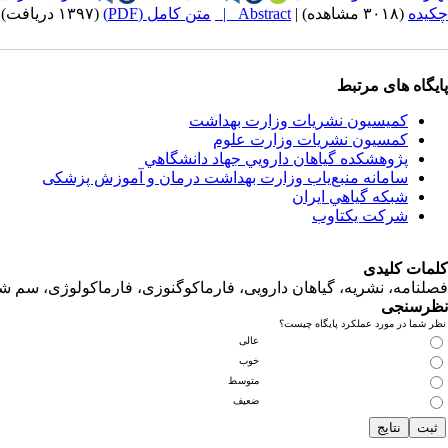
چکیده
(۳۰۱۸ مشاهده)
|
Abstract |
متن کامل (PDF)
(۱۳۹۷ دریافت)
پایگاه های مرتبط
کمیسیون نشریات وزارت بهداشت
کمسیون نشریات وزارت علوم
پژوهشكده گياهان دارويي جهاد دانشگاهي
سامانه منبع‌ياب وزارت بهداشت درمان و آموزش پزشکی
شبكه گياهي ايران
شرکت یکتاوب
کلمات کلیدی
فصلنامه، نشریه، گیاهان دارویی، فارماکوگنوزی، فارماکولوژی، سم ش
نظرسنجی
نظر شما در مورد عملکرد پایگاه چیست؟
عالی
خوب
متوسط
ضعیف