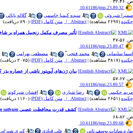
ص. ۴۶-۳۲
‎ 10.61186/jmp.23.89.32
سمیرا شیروئی
،
سیده کیمیا جاسمی
،
گلاله بابائی
چکیده
(۲۶۹۷ مشاهده)
|
Abstract |
متن کامل (PDF)
(۸۹۰ دریافت)
تأثیر مصرف مکمل زنجبیل همراه بر شاخص
ص. ۵۶-۴۷
‎ 10.61186/jmp.23.89.47
*
اسما سلیمانی
،
محمد فتحی
،
مصطفی بهرامی
چکیده
(۳۸۱۷ مشاهده)
|
Abstract |
متن کامل (PDF)
(۲۰۷۵ دریافت)
بیان ژن‌های آپوپتوز ناشی از عصاره بذ
ص. ۶۷-۵۷
‎ 10.61186/jmp.23.89.57
مریم حکیمی
،
رضا شیاری
،
افشان شیرکوند
چکیده
(۲۶۵۱ مشاهده)
|
Abstract |
متن کامل (PDF)
(۱۱۶۰ دریافت)
کشف قدرت محافظت عصبی
m sativum
ص. ۸۲-۶۸
‎ 10.61186/jmp.23.89.68
بهاره‎ سادات یوسف ثانی
،
علی قبادی
،
کبری شیرانی