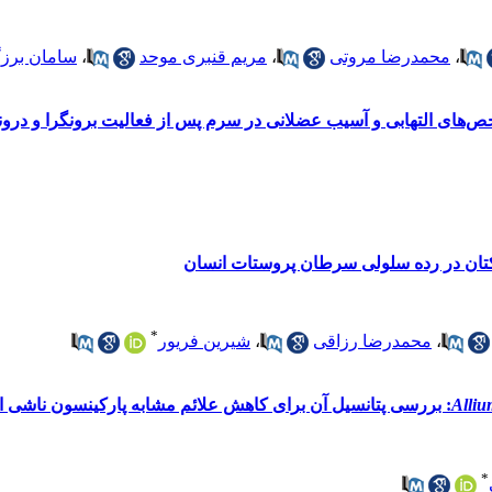
،
محمدرضا مروتی
،
مریم قنبری موحد
،
سامان برز
‌های التهابی و آسیب عضلانی در سرم پس از فعالیت برونگرا و درون
ر کتان در رده سلولی سرطان پروستات انسان
*
،
محمدرضا رزاقی
،
شیرین فریور
Alliu
: بررسی پتانسیل آن برای کاهش علائم مشابه پارکینسون ناشی 
*