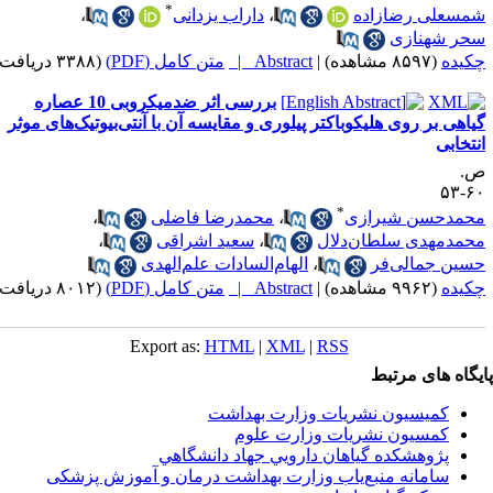
*
علی‌ رضازاده
،
داراب یزدانی
،
ر شهنازی
ده
(۸۵۹۷ مشاهده)
|
Abstract |
متن کامل (PDF)
(۳۳۸۸ دریافت)
بررسی اثر ضدمیکروبی 10 عصاره
هی بر روی هلیکوباکتر پیلوری و مقایسه آن با آنتی‌بیوتیک‌های موثر
خابی
*
مدحسن شیرازی
،
محمدرضا فاضلی
،
دمهدی سلطان‌دلال
،
سعید اشراقی
،
ن جمالی‌فر
،
الهام‌السادات علم‌الهدی
ده
(۹۹۶۲ مشاهده)
|
Abstract |
متن کامل (PDF)
(۸۰۱۲ دریافت)
Export as:
HTML
|
XML
|
RSS
اه های مرتبط
کمیسیون نشریات وزارت بهداشت
کمسیون نشریات وزارت علوم
پژوهشكده گياهان دارويي جهاد دانشگاهي
سامانه منبع‌ياب وزارت بهداشت درمان و آموزش پزشکی