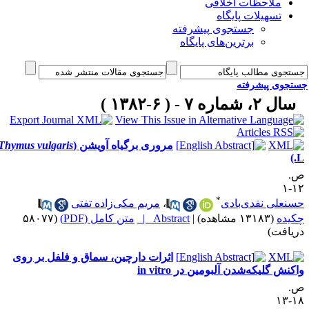
ملاحظات اخلاقی
تسهیلات پایگاه
جستجوی پیشرفته
برترین‌های پایگاه
جوی پیشرفته
 ۲، شماره ۷ - ( ۶-۱۳۸۲ )
مروری برگیاه آویشن (
Thymus vulgaris
*
علی نقدی‌بادی
،
مریم مکی‌زاده تفتی
ده
(۱۳۱۸۳ مشاهده)
|
Abstract |
متن کامل (PDF)
(۵۸۰۷۷
افت)
اثرات دارچین، سماق و فلفل بر روی
ش گلیکه‌شدن آلبومین در in vitro