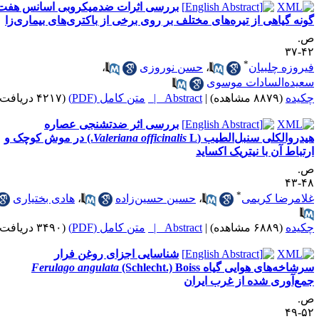
بررسی اثرات ضدمیکروبی اسانس هفت
ه گیاهی از تیره‌های مختلف بر روی برخی از باکتری‌های بیماری‌زا
*
وزه چلبیان
،
حسن نوروزی
،
ده‌السادات موسوی
ده
(۸۸۷۹ مشاهده)
|
Abstract |
متن کامل (PDF)
(۴۲۱۷ دریافت)
بررسی اثر ضدتشنجی عصاره
روالکلی سنبل‌الطیب (
Valeriana officinalis
L.) در موش کوچک و
باط آن با نیتریک اکساید
*
مرضا کریمی
،
حسین حسین‌زاده
،
هادی بختیاری
ده
(۶۸۸۹ مشاهده)
|
Abstract |
متن کامل (PDF)
(۳۴۹۰ دریافت)
شناسایی اجزای روغن فرار
اخه‌های هوایی گیاه
(Schlecht.) Boiss
Ferulago angulata
‌آوری شده از غرب ایران