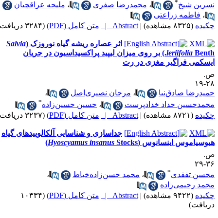
*
ین شیخ
،
محمدرضا صفری
،
ملیحه عراقچیان
،
فاطمه زراعتی
ده
(۸۳۲۵ مشاهده)
|
Abstract |
متن کامل (PDF)
(۳۲۸۴ دریافت)
اثر عصاره ریشه گیاه نوروزک (
Salvia
leriifolia
Benth.) بر روی میزان لیپید پراکسیداسیون در جریان
کمی فراگیر مغزی در رت
درضا صادق‌نیا
،
مرجان نصیری‌اصل
،
*
دحسین حداد خدادپرست
،
حسین حسین‌زاده
ده
(۸۷۲۱ مشاهده)
|
Abstract |
متن کامل (PDF)
(۳۲۳۷ دریافت)
جداسازی و شناسایی آلکالوییدهای گیاه
سیاموس اینسانوس (
Stocks)
Hyoscyamus insanus
*
سن تفقدی
،
محمد حسن‌زاده‌خیاط
،
د رحیمی‌زاده
ده
(۹۴۲۲ مشاهده)
|
Abstract |
متن کامل (PDF)
(۱۰۳۳۴
افت)