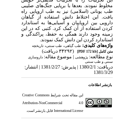
مخلوط نمودند. بعدها با برپایی جنگ‌های صلیبی
طب یونانی (اسلامی) نیز به طب اروپایی راه
یافت. این اختلاط دانش استفاده از گیاهان
دارویی بین اروپاییان و آسیایی‌ها به استاندارد
کردن استفاده از آن کمک کرد. کتبی که در این
زمینه وجود دارند همگی به حفظ، پراکندگی و
استاندارد کردن این دانش کمک نمودند.
واژه‌های کلیدی:
،
،
طب گیاهی
طب سنتی
تاریخچه
(۳۴۲۹۲ دریافت)
متن کامل
[PDF 172 kb]
نوع مطالعه:
| موضوع مقاله:
پژوهشی
داروسازی
سنتی و طب سنتی
دریافت: 1380/2/1 | پذیرش: 1381/2/27 | انتشار:
1381/3/29
بازنشر اطلاعات
این مقاله تحت شرایط
Creative Commons
Attribution-NonCommercial 4.0
International License
قابل بازنشر است.