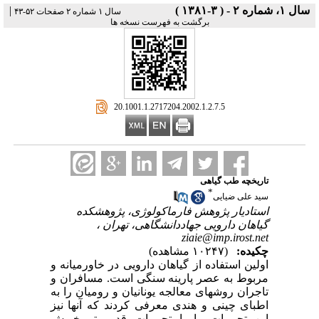
سال ۱، شماره ۲ - ( ۳-۱۳۸۱ )
|
سال ۱ شماره ۲ صفحات ۵۲-۴۳
برگشت به فهرست نسخه ها
‎ 20.1001.1.2717204.2002.1.2.7.5
تاریخچه طب گیاهی
*
سید علی ضیایی
استادیار پژوهش فارماکولوژی، پژوهشکده
گیاهان دارویی جهاددانشگاهی، تهران ،
ziaie@imp.irost.net
چکیده:
(۱۰۲۴۷ مشاهده)
اولین استفاده از گیاهان دارویی در خاورمیانه و
مربوط به عصر پارینه سنگی است. مسافران و
تاجران روشهای معالجه یونانیان و رومیان را به
اطبای‌ چینی و هندی معرفی کردند که آنها نیز
این تجربیات را با تجربیات قدیمی‌تر خویش