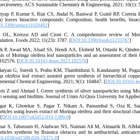
pectrometry. ACS Sustainable Chemistry & Engineering. 2021; 10(1): 5
hyap P, Kumar S, Riar CS, Jindal N, Baniwal P, Guiné RP, Correi
ra) leaves bioactive compounds: Composition, health benefits, bioacc
0.3390/antiox11020402
]
 OL, Kerezsi AD and Ciont C. A comprehensive review of Moringa
ulation. Foods 2022; 11(23): 3787. [
DOI:10.3390/foods11233787
]
rk P, Awad MA, Alsaif SS, Hendi AA, Elobeid M, Ortashi K, Qind
sis of Moringa oleifera leaf nanoparticles and an assessment of their
 102576. [
DOI:10.1016/j.jksus.2023.102576
]
laiyan G, Suresh S, Prabu KM, Thambidurai S, Kandasamy M, Pugazh
a oleifera leaf extract assisted green synthesis of hierarchical copp
nmental Chemical Engineering. 2021; 9(1): 104847. [
DOI:10.1016/j.j
ris Z and Ahmad I. Green synthesis of silver nanoparticles using Mori
 sensing and biofilms. Journal of Umm Al-Qura University for Applied
agar K, Ghotekar S, Pagar T, Nikam A, Pansambal S, Oza R, San
rticles using leaves extract of Moringa oleifera and their structural ch
[
DOI:10.1007/s42452-019-1389-0
]
sar S, Tabassum H, Aladwan NS, Naiman Ali M, Almaarik B, AlMah
rticles synthesis by Brassica oleracea and its antibacterial, anticanc
0.1038/s41598-020-74371-8
]