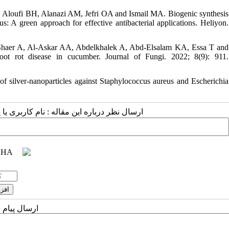
 Aloufi BH, Alanazi AM, Jefri OA and Ismail MA. Biogenic synthesis
: A green approach for effective antibacterial applications. Heliyon.
Shaer A, Al-Askar AA, Abdelkhalek A, Abd-Elsalam KA, Essa T and
oot rot disease in cucumber. Journal of Fungi. 2022; 8(9): 911.
 silver-nanoparticles against Staphylococcus aureus and Escherichia
ارسال نظر درباره این مقاله : نام کاربری :
ارسال پیام 