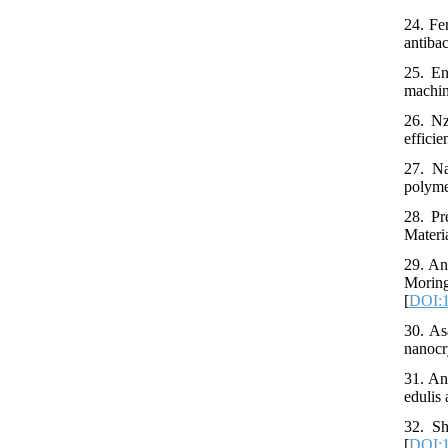
24. Fe
antiba
25. En
machin
26. Nz
efficie
27. Na
polyme
28. Pr
Materi
29. An
Morin
[
DOI:1
30. As
nanocr
31. An
edulis 
32. Sh
[
DOI:1