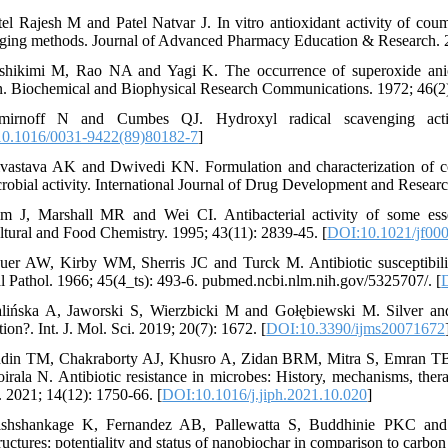
tel Rajesh M and Patel Natvar J. In vitro antioxidant activity of c
ging methods. Journal of Advanced Pharmacy Education & Research. 2
shikimi M, Rao NA and Yagi K. The occurrence of superoxide anion
. Biochemical and Biophysical Research Communications. 1972; 46(2)
mirnoff N and Cumbes QJ. Hydroxyl radical scavenging activ
0.1016/0031-9422(89)80182-7
]
ivastava AK and Dwivedi KN. Formulation and characterization of co
crobial activity. International Journal of Drug Development and Researc
m J, Marshall MR and Wei CI. Antibacterial activity of some esse
ltural and Food Chemistry. 1995; 43(11): 2839-45. [
DOI:10.1021/jf00
uer AW, Kirby WM, Sherris JC and Turck M. Antibiotic susceptibilit
al Pathol. 1966; 45(4_ts): 493-6. pubmed.ncbi.nlm.nih.gov/5325707/. [
lińska A, Jaworski S, Wierzbicki M and Gołębiewski M. Silver and c
ion?. Int. J. Mol. Sci. 2019; 20(7): 1672. [
DOI:10.3390/ijms20071672
ddin TM, Chakraborty AJ, Khusro A, Zidan BRM, Mitra S, Emran 
irala N. Antibiotic resistance in microbes: History, mechanisms, therap
. 2021; 14(12): 1750-66. [
DOI:10.1016/j.jiph.2021.10.020
]
shshankage K, Fernandez AB, Pallewatta S, Buddhinie PKC and Vi
uctures: potentiality and status of nanobiochar in comparison to carbon 