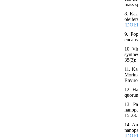
mass s
8. Kas
oleife
[
DOI:1
9. Pop
encaps
10. Vi
synthe
35(3):
11. Ka
Moring
Enviro
12. Ha
quorum
13. P
nanopa
15-23. 
14. An
nanopa
[
DOI:1