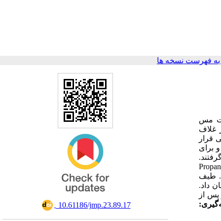
ه فهرست نسخه ها
ات مس
 غلاف
و با استفاده از طیف‌سنج
م بر میلی‌لیتر تهیه و برای
گرفتند
تجزیه و تحلیل طیف GCMS حضور Octyl-n-Di Phthalate 
. طیف
سنج UV ان دادن جذب در 220 نانومتر تایید کرد. بررسی
ه و تحلیل
ه‌گیری
‎ 10.61186/jmp.23.89.17