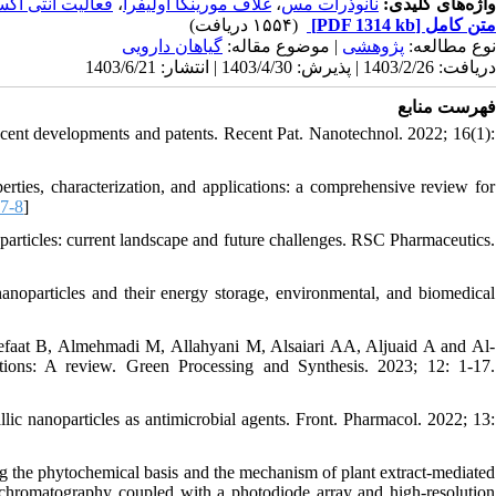
فعالیت آنتی اکس
،
غلاف مورینگا اولیفرا
،
نانوذرات مس
واژه‌های کلیدی:
(۱۵۵۴ دریافت)
[PDF 1314 kb]
متن کامل
نوع مطالعه:
پژوهشی
| موضوع مقاله:
گياهان دارویی
دریافت: 1403/2/26 | پذیرش: 1403/4/30 | انتشار: 1403/6/21
فهرست منابع
ecent developments and patents. Recent Pat. Nanotechnol. 2022; 16(1):
rties, characterization, and applications: a comprehensive review for
7-8
]
ticles: current landscape and future challenges. RSC Pharmaceutics.
particles and their energy storage, environmental, and biomedical
at B, Almehmadi M, Allahyani M, Alsaiari AA, Aljuaid A and Al-
ations: A review. Green Processing and Synthesis. 2023; 12: 1-17.
ic nanoparticles as antimicrobial agents. Front. Pharmacol. 2022; 13:
 the phytochemical basis and the mechanism of plant extract-mediated
id chromatography coupled with a photodiode array and high-resolution