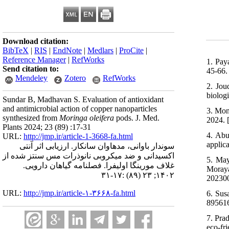
Download citation:
BibTeX
|
RIS
|
EndNote
|
Medlars
|
ProCite
|
Reference Manager
|
RefWorks
1. Pay
Send citation to:
45-66. 
Mendeley
Zotero
RefWorks
2. Jou
biologi
Sundar B, Madhavan S. Evaluation of antioxidant
and antimicrobial action of copper nanoparticles
3. Mon
synthesized from
Moringa oleifera
pods. J. Med.
2024. 
Plants 2024; 23 (89) :17-31
4. Abu
URL:
http://jmp.ir/article-1-3668-fa.html
applica
سوندار باوانی، مدهاوان سانکار. ارزیابی اثر آنتی
‎اکسیدانی و ضد میکروبی نانوذرات مس سنتز شده از
5. May
غلاف مورینگا اولیفرا. فصلنامه گياهان دارویی.
Moraya
۱۴۰۲; ۲۳ (۸۹) :۱۷-۳۱
202300
URL:
http://jmp.ir/article-۱-۳۶۶۸-fa.html
6. Sus
895616
7. Pra
eco-fr