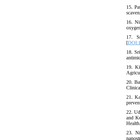
15. Pa
scaven
16. Ni
oxygen
17. S
[
DOI:1
18. Sr
antimi
19. Ki
Agricu
20. Ba
Clinic
21. Ka
prevent
22. U
and Ko
Health
23. Ni
nanostr