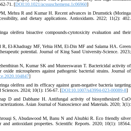
62-71. [
DOI:10.1021/acssuschemeng.1c06960
]
a PM, Mehra R and Kumar H. Recent advances in Drumstick (Moringa
essibility, and dietary applications. Antioxidants. 2022; 11(2): 402.
 oleifera bioactive compounds-cytotoxicity evaluation and their
eel R, El-Khadragy MF, Yehia HM, El-Din MF and Salama HA. Green
 therapeutic potential. Journal of King Saud University-Science. 2023;
enthiran N, Kumar SK and Muneeswaran T. Bactericidal activity of
er oxide microspheres against pathogenic bacterial strains. Journal of
ece.2020.104847
]
nga oleifera and its efficacy against gram-negative bacteria targeting
 Sciences. 2024; 10(1): 156-67. [
DOI:10.1007/s43994-023-00089-8
]
ap D and Dabhane H. Antifungal activity of biosynthesized CuO
aracterizations. Asian Journal of Nanoscience and Materials. 2020; 3(1):
rouqi S, Abudawood M, Banu N and Alsubki R. Eco friendly silver
er and antioxidant properties. Scientific Reports. 2020; 10(1): 18564.