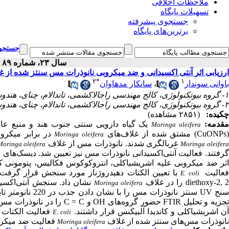
ملاحظات اخلاقی
تسهیلات پایگاه
جستجوی پیشرفته
برترین‌های پایگاه
جستجوی
سال ۲۳، شماره ۸۹ - ( ۱۲-۱۴۰۲ )
ارزیابی اثر آنتی ‎اکسیدانی و ضد میکروبی نانوذرات مس سنتز شده از غلاف مورینگا اولیفرا
۲
*
۱
سانکار مدهاوان
،
باوانی سوندار
۱- گروه بیوتکنولوژی، کالج مهندسی راجالاکشمی، تاندالام، چنای، هندوستان
۲- گروه بیوتکنولوژی، کالج مهندسی راجالاکشمی، تاندالام، چنای، هندوستان ،
چکیده:
(۲۸۵۱ مشاهده)
مقدمه
یک گیاه دارویی سنتی جنوب هند و منبع عا.
Moringa oleifera
(CuONPs) شتق شده از غلاف‌های
در برابر میکرو.
Moringa oleifera
غربالگری شدند. نانوذرات مس از غلاف
Moringa oleifera
Moringa oleifer
اثر ضد میکروبی علیه اشریشیاکلی، انتروکوکوس فکالیس، پنومونی ک.
عالیت
با تعیین الکتات دهیدروژناز مورد سنجش قرار گرف.
E. coli
diethoxy-2, 2 ا در غلاف
نشان داد. سنجش آنتی‌اکسید
Moringa oleifera
را در نانوذرات مس نشان داد.
آن اشریشیاکلی و کاندیدا آلبیکنس قرار داشتند
فعالیت الکتات .
E. coli
نانوذرات مس‌های سنتز شده از غلاف
فعالیت ضد میکرو.
Moringa oleifera