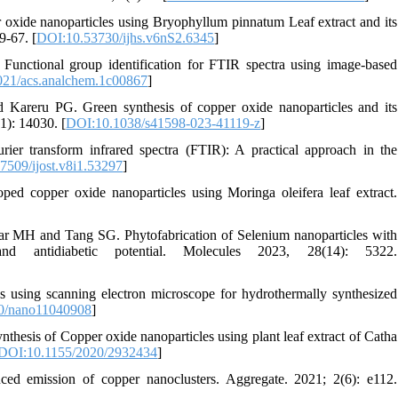
oxide nanoparticles using Bryophyllum pinnatum Leaf extract and its
9-67. [
DOI:10.53730/ijhs.v6nS2.6345
]
nctional group identification for FTIR spectra using image-based
21/acs.analchem.1c00867
]
reru PG. Green synthesis of copper oxide nanoparticles and its
(1): 14030. [
DOI:10.1038/s41598-023-41119-z
]
er transform infrared spectra (FTIR): A practical approach in the
7509/ijost.v8i1.53297
]
ed copper oxide nanoparticles using Moringa oleifera leaf extract.
]
MH and Tang SG. Phytofabrication of Selenium nanoparticles with
d antidiabetic potential. Molecules 2023, 28(14): 5322.
 using scanning electron microscope for hydrothermally synthesized
0/nano11040908
]
s of Copper oxide nanoparticles using plant leaf extract of Catha
DOI:10.1155/2020/2932434
]
 emission of copper nanoclusters. Aggregate. 2021; 2(6): e112.