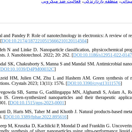
فعالیت ضد میکروبی
،
منطقه بازدارندگی
،
یدانی
al and Pandey P. Role of nanotechnology in electronics: A review of r
[
DOI:10.2174/1872210515666210120114504
]
deh N and Linke D. Nanoparticle classification, physicochemical prope
sts. J. Nanobiotechnol. 2022; 20: 262. [
DOI:10.1186/s12951-022-0147
dal SK, Chakraborty S, Manna S and Mandal SM. Antimicrobial nanopar
[
DOI:10.1039/D4PM00032C
]
zeid HM, Julien CM, Zhu L and Hashem AM. Green synthesis of nano
tions. Crystals 2023; 13(11): 1576. [
DOI:10.3390/cryst13111576
]
egowda SB, Sarma G, Gadilingappa MN, Alghamdi S, Aslam A, Refa
 IS. Green-synthesized nanoparticles and their therapeutic applic
01. [
DOI:10.1515/gps-2023-0001
]
anti D, Haris MS, Taher M and Khotib J. Natural products-based metall
. [
DOI:10.3389/fphar.2022.895616
]
deep M, Kruszka D, Kachlicki P, Mondal D and Franklin G. Uncovering
iendly synthesis of silver nanoparticles using ultra-performance liqu