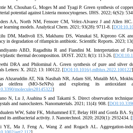
ntie M, Chouhan G, Moges M and Tyagi P. Green synthesis of copper 
cterial potential against Listeria monocytogenes. IJHS. 2022; 6(S2): 534
ders AA, North NM, Fensore CM, Velez-Alvarez J and Allen HC. Fu
e learning models. Analytical Chem. 2021; 93(28): 9711-8. [
DOI:10.10
ilu DM, Madivoli ES, Makhanu DS, Wanakai SI, Kiprono GK and Ka
ncy in degradation of rifampicin antibiotic. Scientific Reports. 2023; 13
ndiyanto ABD, Ragadhita R and Fiandini M. Interpretation of Fouri
r/plastic thermal decomposition. IJOST. 2023; 8(1): 113-26. [
DOI:10.1
eethi DRA and Philominal A. Green synthesis of pure and silver dop
als Letters: X. 2022; 13: 100122. [
DOI:10.1016/j.mlblux.2022.100122
as Ahzaruddin AT, Nik Nasihah NR, Adam SH, Mutalib MA, Mokhtar 
ga oleifera (MO-SeNPs) and exploring its antioxidant an
0.3390/molecules28145322
]
ano N, Lu J, Asahina S and Takami S. Direct observation techniques
ystals and nanoclusters. Nanomaterials. 2021; 11(4): 908. [
DOI:10.339
dualem WW, Sabir FK, Mohammed ET, Belay HH and Gonfa BA. Synthesi
and its antibacterial activity. J. Nanotechnol. 2020; 2020(1): 2932434. [
i YE, Ma J, Feng A, Wang Z and Rogach AL. Aggregation‐induced
0.1002/agt2.112
]