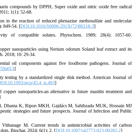
oumarin compounds by DPPH, Super oxide and nitric oxide free radical
011; 1(1): 52-68.
 in the reaction of reduced phenazine methosulfate and molecular
: 849-54. [
DOI:10.1016/S0006-291X(72)80218-3
]
ity of compatible solutes. Phytochem. 1989; 28(4): 1057-60.
pper nanoparticles using Nerium odorum Soland leaf extract and its
h. 2018; 10: 29-34.
ntial oil components against five foodborne pathogens. Journal of
059a013
]
y testing by a standardized single disk method. American Journal of
DOI:10.1093/ajcp/45.4_ts.493
]
opper nanoparticles-an alternative in future mastitis treatment and
]
TB, Dhama K, Ripon MKH, Gajdács M, Sahibzada MUK, Hossain MJ
eutic strategies and future prospects. Journal of Infection and Public
thanage M. Current trends in antimicrobial activities of carbon
dots. Biochar. 2024; 6(1): 2. [
DOI:10.1007/s42773-023-00282-2
]