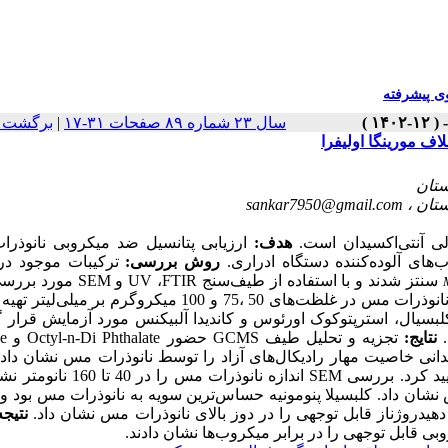
 پیشرفته
برگشت ب
|
سال ۲۳ شماره ۸۹ صفحات ۳۱-۱۷
sankar7950@gmail.com
لی آنتی‌اکسیدان است
هدف:
ارزیابی پتانسیل ضد میکروبی نانوذر
ب‌های آلوده‌کننده دستگاه ادراری
روش بررسی:
ترکیبات موجود در
سنتز شدند  UV ،FTIR و SEM مورد بررسی قرار
گرفتند. فعالیت آنتی‌اکسیدانی نانوذرات مس نیز تعیین شد. دیسک‌های نانوذرات مس در غلظت‌های 50 ،75 و 100 میکروگر
لبسیال، استرپتوکوک اورئوس و کاندیدا آلبیکنس مورد آزمایش قرار 
ت
نتایج:
و Propane
انی خاصیت مهار رادیکال‌های آزاد را توسط نانوذرات مس نشان داد
سنتز نانوذرات مس را با نش SEM اندازه نانوذرات مس را در 40 تا 160 نانومتر نشان داد.
تجزی FTIR حضور گروه‌های OH و C = C  کلبسیلا پنومونیه حساس‌ترین سویه به نانوذرات مس بود و پس از
دهیدروژناز قابل توجهی را در دوز بالای نانوذرات مس نشان داد
نتیج:
بی قابل توجهی را در برابر میکروب‌ها نشان دادند