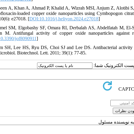
been A, Khan A, Ahmad P, Khalid A, Wizrah MSI, Anjum Z, Alotibi S,
ofloxacin-loaded copper oxide nanoparticles using Cymbopogon citratus
10(6): e27018. [
DOI:10.1016/j.heliyon.2024.e27018
]
mel SM, Elgobashy SF, Omara RI, Derbalah AS, Abdelfatah M, El-
 M. Antifungal activity of copper oxide nanoparticles against r
0.3390/jof8090911
]
m SH, Lee HS, Ryu DS, Choi SJ and Lee DS. Antibacterial activity of
icrobiol. Biotechnol. Lett. 2011; 39(1): 77-85.
یا پست الکترونیک شما
به نویسنده مسئول