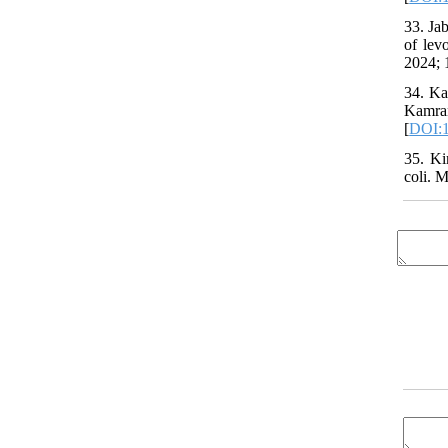
33. Ja
of lev
2024; 
34. Ka
Kamran
[
DOI:1
35. Ki
coli. M