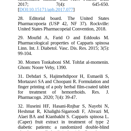
2017; 7(4): 645-650.
[
DOI:10.15171/apb.2017.077
]
28. Editorial board. The United States
Pharmacopoeia (USP 42, NF 37). Rockville:
United States Pharmacopeial Convention, 2018.
29. Moufid A, Farid O and Eddouks M.
Pharmacological properties of Capparis spinosa
Linn. Int. J. Diabetol. Vasc. Dis. Res. 2015; 3(5):
99-104.
30. Momen Tonkaboni SM. Tohfat al-momenin.
Ghom: Noore Vehy, 1390.
31. Dehdari S, Hajimehdipoor H, Esmaeili S,
Mortazavi SA and Choopani R. Formulation and
finger printing of a poly herbal film-coated tablet
for treatment of hemorrhoids. Res. J.
Pharmacogn. 2020; 7(4): 39-47.
32. Huseini HF, Hasani-Rnjbar S, Nayebi N,
Heshmat R, Khalighi-Sigaroodi F, Ahvazi M,
Alaei BA and Kianbakht S. Capparis spinosa L.
(Caper) fruit extract in treatment of type 2
diabetic patients: a randomized double-blind