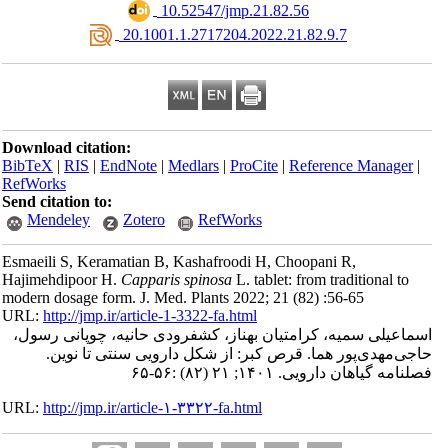
‎ 10.52547/jmp.21.82.56
‎ 20.1001.1.2717204.2022.21.82.9.7
Download citation:
BibTeX
|
RIS
|
EndNote
|
Medlars
|
ProCite
|
Reference Manager
|
RefWorks
Send citation to:
Mendeley
Zotero
RefWorks
Esmaeili S, Keramatian B, Kashafroodi H, Choopani R,
Hajimehdipoor H.
Capparis spinosa
L. tablet: from traditional to
modern dosage form. J. Med. Plants 2022; 21 (82) :56-65
URL:
http://jmp.ir/article-1-3322-fa.html
سماعیلی سمیه، کرامتیان بهناز، کشفرودی حانیه، چوپانی رسول
اجی‌مهدی‌پور هما. قرص کبر: از شکل دارویی سنتی تا نوین
نامه گياهان دارویی. ۱۴۰۱; ۲۱ (۸۲) :۵۶-۶۵
URL:
http://jmp.ir/article-۱-۳۳۲۲-fa.html