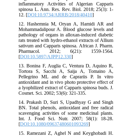
inflammatory Activities of Algerian Capparis
spinosa L. Ann. Res. Rev. Biol. 2018; 25(3): 1-
12. [
DOI:10.9734/ARRB/2018/40410
]
12. Hashemnia M, Oryan A, Hamidi AR and
Mohammadalipour A. Blood glucose levels and
pathology of organs in alloxan-induced diabetic
rats treated with hydro-ethanol extracts of Allium
sativum and Capparis spinosa. African J. Pharm.
Pharmacol. 2012; 6(21): 1559-1564.
[
DOI:10.5897/AJPP12.330
]
13. Bonina F, Auglia C, Ventura D, Aquino R,
Tortora S, Sacchi A, Saija A, Tomaino A,
Pellegrino ML and de Caprariis P. In vitro
antioxidant and in vivo photo protective effect of
a lyophilized extract of Capparis spinosa buds. J.
Cosmet. Sci. 2002; 53(6): 321-335.
14. Prakash D, Suri S, Upadhyay G and Singh
BN. Total phenols, antioxidant and free radical
scavenging activities of some medicinal plants.
Int. J. Food Sci. Nutr. 2007; 58(1): 18-28.
[
DOI:10.1080/09637480601093269
]
15. Ramezani Z, Aghel N and Keyghobadi H.