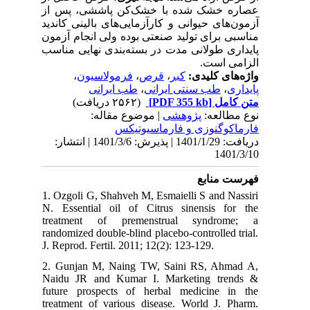
عصاره خشک شده با خشک‌کن پاششی، پس از
آزمون‌های حیوانی و کارآزمایی‌های بالینی کاندید
مناسبی برای تولید صنعتی بوده ولی انجام آزمون
پایداری طولانی مدت در بسته‌بندی نهایی مناسب
الزامی است.
،
فرمولاسیون
،
قرص
،
کبر
واژه‌های کلیدی:
طب ایرانی
،
طب سنتی ایرانی
،
پایداری
(۲۵۶۲ دریافت)
[PDF 355 kb]
متن کامل
نوع مطالعه:
پژوهشی
| موضوع مقاله:
فارماكوگنوزی و فارماسيوتيكس
دریافت: 1401/1/29 | پذیرش: 1401/3/6 | انتشار:
1401/3/10
فهرست منابع
1. Ozgoli G, Shahveh M, Esmaielli S and Nassiri
N. Essential oil of Citrus sinensis for the
treatment of premenstrual syndrome; a
randomized double-blind placebo-controlled trial.
J. Reprod. Fertil. 2011; 12(2): 123-129.
2. Gunjan M, Naing TW, Saini RS, Ahmad A,
Naidu JR and Kumar I. Marketing trends &
future prospects of herbal medicine in the
treatment of various disease. World J. Pharm.