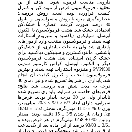
دارویی مناسب فرموله شود. ‌ هدف از این
تحقیق، فرمولاسیون قرص از میوه کبر و کنترل
کیفیت فرآورده بوده است.
روش بررسی:
عصاره‌گیری میوه با روش ماسراسیون و اتانول
80 درصد صورت گرفت. عصاره با خشک‌کن
انجمادی خشک شد. هشت فرمولاسیون با الکتوز،
آویسل، سیلیکون دیاکسید و منیزیوم استئارات
تهیه شدند و فرمولاسیون منتخب وارد آزمون‌های
پایداری شد ولی به علت ناپایداری، از خشک‌کن
پاششی، مالتودکسترین و سیلیکون دیاکسید برای
خشک کردن استفاده شد. هشت فرمولاسیون
دیگر با الکتوز، آویسل، کراس کارملوز سدیم،
PVPK30 و منیزیوم استئارات تهیه شدند و بهترین
فرمولاسیون انتخاب و کنترل کیفیت آن انجام
شد. پایداری در شرایط تسریع شده و نیز دمای 30
درجه به مدت شش ماه بررسی شد.
نتایج:
قرص‌های حاصله در شرایط پایداری تسریع شده
ناپایدار ولی در 30 درجه پایدار بودند. قرص‌ها
سبزآبی، دارای ابعاد 6/7 × 9/9 × 20/3 میلی‌متر،
وزن 10% ± 1115 میلی‌گرم، سختی 1/52 ± 18/33
kp، زمان باز شدن 3/5 ± 15 دقیقه بودند. مقدار
روتین 0/02 ± 0/58 میلی‌گرم در هر قرص بوده و
3/61 ± 93/03 درصد از این ماده بعد از یک‌ساعت
از قرص آزاد می‌شد.
نتیجه‌گیری:
قرص حاصل از