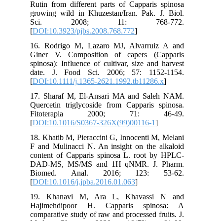
Rutin from different parts of Capparis spinosa
growing wild in Khuzestan/Iran. Pak. J. Biol.
Sci. 2008; 11: 768-772.
[
DOI:10.3923/pjbs.2008.768.772
]
16. Rodrigo M, Lazaro MJ, Alvarruiz A and
Giner V. Composition of capers (Capparis
spinosa): Influence of cultivar, size and harvest
date. J. Food Sci. 2006; 57: 1152-1154.
[
DOI:10.1111/j.1365-2621.1992.tb11286.x
]
17. Sharaf M, El-Ansari MA and Saleh NAM.
Quercetin triglycoside from Capparis spinosa.
Fitoterapia 2000; 71: 46-49.
[
DOI:10.1016/S0367-326X(99)00116-1
]
18. Khatib M, Pieraccini G, Innocenti M, Melani
F and Mulinacci N. An insight on the alkaloid
content of Capparis spinosa L. root by HPLC-
DAD-MS, MS/MS and 1H qNMR. J. Pharm.
Biomed. Anal. 2016; 123: 53-62.
[
DOI:10.1016/j.jpba.2016.01.063
]
19. Khanavi M, Ara L, Khavassi N and
Hajimehdipoor H. Capparis spinosa: A
comparative study of raw and processed fruits. J.