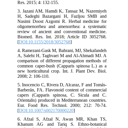
Res. 2015; 4: 132-155.
3. Jazani AM, Hamdi K, Tansaz M, Nazemiyeh
H, Sadeghi Bazargani H, Fazljou SMB and
Nasimi Doost Azgomi R. Herbal medicine for
oligomenorrhea and amenorrhea: a systematic
review of ancient and conventional medicine.
Biomed. Res. Int. 2018; Article ID 3052768.
[
DOI:10.1155/2018/3052768
]
4. Ramezani-Gask M, Bahrani, MJ, Shekafandeh
A, Salehi H, Taghvaei M and Al-Ahmadi MJ. A
comparison of different propagation methods of
common caper-bush (Capparis spinosa L.) as a
new horticultural crop. Int. J. Plant Dev. Biol.
2008; 2: 106-110.
5. Inocencio C, Rivera D, Alcaraz, F and Tomás-
Barberán, FA. Flavonoid content of commercial
capers (Capparis spinosa, C. Sicula and C.
Orientalis) produced in Mediterranean countries.
Eur. Food Res. Technol. 2000; 212: 70-74.
[
DOI:10.1007/s002170000220
]
6. Afzal S, Afzal N, Awan MR, Khan TS,
Khanum AG and Tariq S. Ethno-botanical