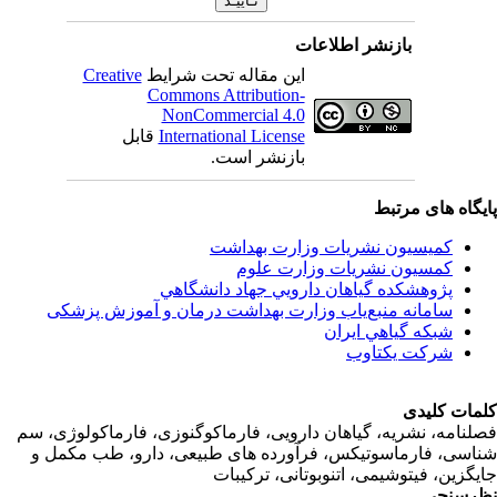
بازنشر اطلاعات
Creative
این مقاله تحت شرایط
Commons Attribution-
NonCommercial 4.0
قابل
International License
بازنشر است.
اه های مرتبط
کمیسیون نشریات وزارت بهداشت
کمسیون نشریات وزارت علوم
پژوهشكده گياهان دارويي جهاد دانشگاهي
سامانه منبع‌ياب وزارت بهداشت درمان و آموزش پزشکی
شبكه گياهي ايران
شرکت یکتاوب
ت کلیدی
امه، نشریه، گیاهان دارویی، فارماکوگنوزی، فارماکولوژی، سم
ی، فارماسوتیکس، فرآورده های طبیعی، دارو، طب مکمل و
زین، فیتوشیمی، اتنوبوتانی، ترکیبات
سنجی