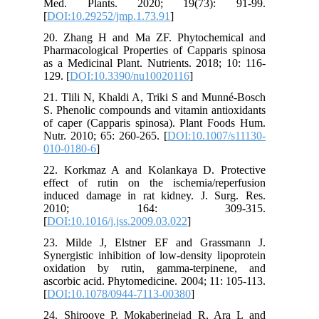
Med. Plants. 2020; 19(73): 91-99.
[
DOI:10.29252/jmp.1.73.91
]
20. Zhang H and Ma ZF. Phytochemical and
Pharmacological Properties of Capparis spinosa
as a Medicinal Plant. Nutrients. 2018; 10: 116-
129. [
DOI:10.3390/nu10020116
]
21. Tlili N, Khaldi A, Triki S and Munné-Bosch
S. Phenolic compounds and vitamin antioxidants
of caper (Capparis spinosa). Plant Foods Hum.
Nutr. 2010; 65: 260-265. [
DOI:10.1007/s11130-
010-0180-6
]
22. Korkmaz A and Kolankaya D. Protective
effect of rutin on the ischemia/reperfusion
induced damage in rat kidney. J. Surg. Res.
2010; 164: 309-315.
[
DOI:10.1016/j.jss.2009.03.022
]
23. Milde J, Elstner EF and Grassmann J.
Synergistic inhibition of low-density lipoprotein
oxidation by rutin, gamma-terpinene, and
ascorbic acid. Phytomedicine. 2004; 11: 105-113.
[
DOI:10.1078/0944-7113-00380
]
24. Shirooye P, Mokaberinejad R, Ara L and