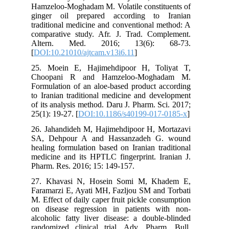
Hamzeloo-Moghadam M. Volatile constituents of
ginger oil prepared according to Iranian
traditional medicine and conventional method: A
comparative study. Afr. J. Trad. Complement.
Altern. Med. 2016; 13(6): 68-73.
[
DOI:10.21010/ajtcam.v13i6.11
]
25. Moein E, Hajimehdipoor H, Toliyat T,
Choopani R and Hamzeloo-Moghadam M.
Formulation of an aloe-based product according
to Iranian traditional medicine and development
of its analysis method. Daru J. Pharm. Sci. 2017;
25(1): 19-27. [
DOI:10.1186/s40199-017-0185-x
]
26. Jahandideh M, Hajimehdipoor H, Mortazavi
SA, Dehpour A and Hassanzadeh G. wound
healing formulation based on Iranian traditional
medicine and its HPTLC fingerprint. Iranian J.
Pharm. Res. 2016; 15: 149-157.
27. Khavasi N, Hosein Somi M, Khadem E,
Faramarzi E, Ayati MH, Fazljou SM and Torbati
M. Effect of daily caper fruit pickle consumption
on disease regression in patients with non-
alcoholic fatty liver disease: a double-blinded
randomized clinical trial. Adv. Pharm. Bull.