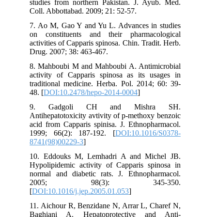
studies from northern Pakistan. J. Ayub. Med.
Coll. Abbottabad. 2009; 21: 52-57.
7. Ao M, Gao Y and Yu L. Advances in studies
on constituents and their pharmacological
activities of Capparis spinosa. Chin. Tradit. Herb.
Drug. 2007; 38: 463-467.
8. Mahboubi M and Mahboubi A. Antimicrobial
activity of Capparis spinosa as its usages in
traditional medicine. Herba. Pol. 2014; 60: 39-
48. [
DOI:10.2478/hepo-2014-0004
]
9. Gadgoli CH and Mishra SH.
Antihepatotoxicity avtivity of p-methoxy benzoic
acid from Capparis spinisa. J. Ethnopharmacol.
1999; 66(2): 187-192. [
DOI:10.1016/S0378-
8741(98)00229-3
]
10. Eddouks M, Lemhadri A and Michel JB.
Hypolipidemic activity of Capparis spinosa in
normal and diabetic rats. J. Ethnopharmacol.
2005; 98(3): 345-350.
[
DOI:10.1016/j.jep.2005.01.053
]
11. Aichour R, Benzidane N, Arrar L, Charef N,
Baghiani A. Hepatoprotective and Anti-