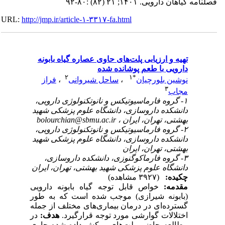
فصلنامه گياهان دارویی. ۱۴۰۱; ۲۱ (۸۲) :۸۰-۹۲
URL:
http://jmp.ir/article-۱-۳۳۱۷-fa.html
تهیه و ارزیابی پلت‎‌های حاوی عصاره گیاه بابونه
دارویی با طعم پوشانده شده
۲
۱
*
فراز
،
ساحل شیروانی
،
نوشین بلورچیان
۳
مجاب
۱- گروه فارماسیوتیکس و نانوتکنولوژی دارویی،
دانشکده داروسازی، دانشگاه علوم پزشکی شهید
bolourchian@sbmu.ac.ir
بهشتی، تهران، ایران ،
۲- گروه فارماسیوتیکس و نانوتکنولوژی دارویی،
دانشکده داروسازی، دانشگاه علوم پزشکی شهید
بهشتی، تهران، ایران
۳- گروه فارماکوگنوزی، دانشکده داروسازی،
دانشگاه علوم پزشکی شهید بهشتی، تهران، ایران
چکیده:
(۳۹۲۷ مشاهده)
مقدمه:
خواص قابل توجه گیاه بابونه دارویی
(بابونه شیرازی) موجب شده است که به طور
گسترده‌ای در درمان بیماری‌های مختلف از جمله
اختلالات گوارشی مورد توجه‌ قرارگیرد.
هدف:
در
مطالعه حاضر، پلت‌های روکش داده شده حاوی