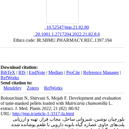
‎ 10.52547/jmp.21.82.80
‎ 20.1001.1.2717204.2022.21.82.8.6
Ethics code: IR.SBMU.PHARMACY.REC.1397.194
Download citation:
BibTeX
|
RIS
|
EndNote
|
Medlars
|
ProCite
|
Reference Manager
|
RefWorks
Send citation to:
Mendeley
Zotero
RefWorks
Bolourchian N, Shirvani S, Mojab F. Development and evaluation
of taste-masked pellets loaded with
Matricaria chamomilla
L.
extract. J. Med. Plants 2022; 21 (82) :80-92
URL:
http://jmp.ir/article-1-3317-fa.html
بلورچیان نوشین، شیروانی ساحل، مجاب فراز. تهیه و ارزیابی
پلت‎‌های حاوی عصاره گیاه بابونه دارویی با طعم پوشانده شده.