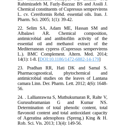
Rahimizadeh M, Fazly-Bazzaz BS and Assili J.
Chemical constituents of Cupressus sempervirens
L. cv. Cereiformis Rehd. essential oils. Iran. J.
Pharm. Sci. 2005; 1(1): 39-42.
22. Selim SA, Adam ME, Hassan SM and
Albalawi AR. Chemical composition,
antimicrobial and antibiofilm activity of the
essential oil and methanol extract of the
Mediterranean cypress (Cupressus sempervirens
L.). BMC Complement. Altern. Med. 2014;
14(1): 1-8. [
DOI:10.1186/1472-6882-14-179
]
23. Pradhan RR, Hati DK and Samal S.
Pharmacognostical, phytochemical and
antimicrobial studies on the leaves of Lantana
camara Linn. Der. Pharm. Lett. 2012; 4(6): 1648-
56.
24. . Lallianrawna S, Muthukumaran R, Ralte V,
Gurusubramanian G and Kumar NS.
Determination of total phenolic content, total
flavonoid content and total antioxidant capacity
of Ageratina adenophora (Spreng.) King & H.
Rob. Sci. Vis. 2013; 13(4): 149-56.