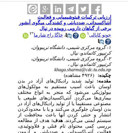
ارزیابی ترکیبات فیتوشیمیایی و فعالیت
آنتی‎اکسیدانی، ضددیابتی و کشندگی میگوی آب‎شور
برخی از گیاهان دارویی روییده در نپال
۲
*
۱
خاگا راج شارما
،
جونو کاپالی
۱- گروه مرکزی شیمی، دانشگاه تریبووان،
کرتیپور کاتماندو، نپال
۲- گروه مرکزی شیمی، دانشگاه تریبووان،
کرتیپور کاتماندو، نپال ،
khaga.sharma@cdc.tu.edu.np
چکیده:
(۴۹۲۶ مشاهده)
مقدمه:
تولید شدید رادیکال‌های آزاد در بدن
اوسان باعث آسیب مستقیم به مولکول‌های
بیولوژیکی می‌شود که منجر به انواع مختلف
بیماری‌ها می‌گردد. آنتی‌اکسیدان‌های طبیعی یا
مصنوعی مستقیماً یا از تولید رادیکال‌های آزاد در
بدن اوسان جلوگیری می‌کنند و یا با محدودکردن
انتشار و خنثی کردن آنها باعث محافظت از
سیستم ایمنی می‌گردند.
هدف:
هدف از مطالعه
بررسی کمی محتوای تام فنلی و فلاونوئیدی،
فعالیت آنتی‌اکسیدانی و ضددیابتی و آزمون