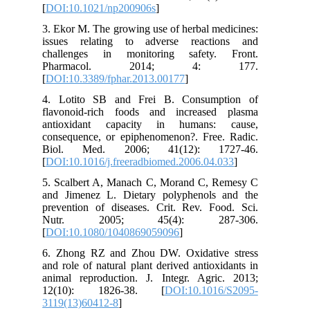
[
DOI:10.1021/np200906s
]
3. Ekor M. The growing use of herbal medicines:
issues relating to adverse reactions and
challenges in monitoring safety. Front.
Pharmacol. 2014; 4: 177.
[
DOI:10.3389/fphar.2013.00177
]
4. Lotito SB and Frei B. Consumption of
flavonoid-rich foods and increased plasma
antioxidant capacity in humans: cause,
consequence, or epiphenomenon?. Free. Radic.
Biol. Med. 2006; 41(12): 1727-46.
[
DOI:10.1016/j.freeradbiomed.2006.04.033
]
5. Scalbert A, Manach C, Morand C, Remesy C
and Jimenez L. Dietary polyphenols and the
prevention of diseases. Crit. Rev. Food. Sci.
Nutr. 2005; 45(4): 287-306.
[
DOI:10.1080/1040869059096
]
6. Zhong RZ and Zhou DW. Oxidative stress
and role of natural plant derived antioxidants in
animal reproduction. J. Integr. Agric. 2013;
12(10): 1826-38. [
DOI:10.1016/S2095-
3119(13)60412-8
]