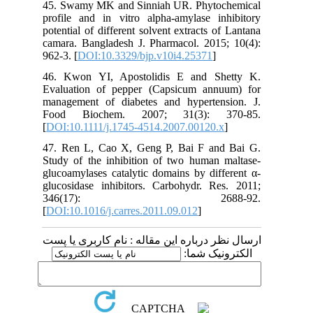
45. Swamy MK and Sinniah UR. Phytochemical
profile and in vitro alpha-amylase inhibitory
potential of different solvent extracts of Lantana
camara. Bangladesh J. Pharmacol. 2015; 10(4):
962-3. [
DOI:10.3329/bjp.v10i4.25371
]
46. Kwon YI, Apostolidis E and Shetty K.
Evaluation of pepper (Capsicum annuum) for
management of diabetes and hypertension. J.
Food Biochem. 2007; 31(3): 370-85.
[
DOI:10.1111/j.1745-4514.2007.00120.x
]
47. Ren L, Cao X, Geng P, Bai F and Bai G.
Study of the inhibition of two human maltase-
glucoamylases catalytic domains by different α-
glucosidase inhibitors. Carbohydr. Res. 2011;
346(17): 2688-92.
[
DOI:10.1016/j.carres.2011.09.012
]
ارسال نظر درباره این مقاله : نام کاربری یا پست
الکترونیک شما: