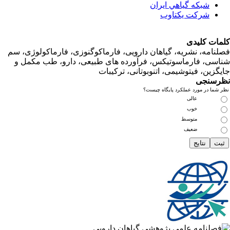
شبكه گياهي ايران
شرکت یکتاوب
ت کلیدی
امه، نشریه، گیاهان دارویی، فارماکوگنوزی، فارماکولوژی، سم
ی، فارماسوتیکس، فرآورده های طبیعی، دارو، طب مکمل و
زین، فیتوشیمی، اتنوبوتانی، ترکیبات
سنجی
ما در مورد عملکرد پایگاه چیست؟
عالی
خوب
متوسط
ضعیف