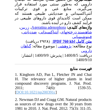
دارویی که به‌طور سنتی مورد استفاده قرار
می‌گیرند، منابع غنی و قوی ترکیبات
آنتی‌اکسیدانی و ضددیابتی طبیعی هستند که
ممکن است کاندیدای قوی داروهای طبیعی در
فرآیند کشف دارو در آینده باشند.
،
زربین
،
Ageratina adenophora
واژه‌های کلیدی:
،
ضددیابتی
،
آنتی‎اکسیدانی
،
شاه‎پسند درختچه‎ای
فیتوشیمیایی
(۲۹۲۸ دریافت)
[PDF 760 kb]
متن کامل
نوع مطالعه:
پژوهشی
| موضوع مقاله:
گياهان
دارویی
دریافت: 1400/8/5 | پذیرش: 1400/9/9 | انتشار:
1400/9/10
فهرست منابع
1. Kinghorn AD, Pan L, Fletcher JN and Chai
H. The relevance of higher plants in lead
compound discovery programs. J. Nat. Prod.
2011; 74(6): 1539-55.
[
DOI:10.1021/np200391c
]
2. Newman DJ and Cragg GM. Natural products
as sources of new drugs over the 30 years from
1981 to 2010. J. Nat. Prod. 2012; 75(3): 311-35.