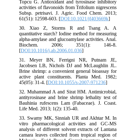
Topcu G. Antioxidant and tyrosinase inhibitory
activities of flavonoids from Trifolium nigrescens
Subsp. petrisavi. J. Agric. Food Chem. 2013;
61(51): 12598-603. [
DOI:10.1021/jf403669k
]
30. Xiao Z, Storms R and Tsang A. A
quantitative starch? Iodine method for measuring
alpha-amylase and glucoamylase activities. Anal.
Biochem. 2006; 351(1): 146-8.
[
DOI:10.1016/j.ab.2006.01.036
]
31. Meyer BN, Ferrigni NR, Putnam JE,
Jacobsen LB, Nichols DJ and McLaughlin JL.
Brine shrimp: a convenient general bioassay for
active plant constituents. Planta Med. 1982;
45(05): 31-4. [
DOI:10.1055/s-2007-971236
]
32. Muhammad A and Sirat HM. Antimicrobial,
antityrosinase and brine shrimp lethality test of
Bauhinia rufescens Lam (Fabaceae). J. Coast.
Life Med. 2013; 1(2): 135-40.
33. Swamy MK, Sinniah UR and Akhtar M. In
vitro pharmacological activities and GC-MS
analysis of different solvent extracts of Lantana
camara leaves collected from tropical region of