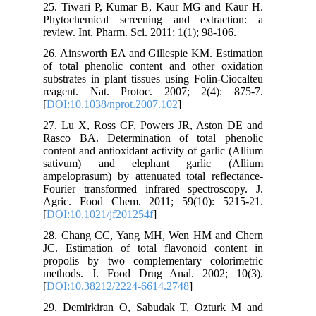
25. Tiwari P, Kumar B, Kaur MG and Kaur H.
Phytochemical screening and extraction: a
review. Int. Pharm. Sci. 2011; 1(1); 98-106.
26. Ainsworth EA and Gillespie KM. Estimation
of total phenolic content and other oxidation
substrates in plant tissues using Folin-Ciocalteu
reagent. Nat. Protoc. 2007; 2(4): 875-7.
[
DOI:10.1038/nprot.2007.102
]
27. Lu X, Ross CF, Powers JR, Aston DE and
Rasco BA. Determination of total phenolic
content and antioxidant activity of garlic (Allium
sativum) and elephant garlic (Allium
ampeloprasum) by attenuated total reflectance-
Fourier transformed infrared spectroscopy. J.
Agric. Food Chem. 2011; 59(10): 5215-21.
[
DOI:10.1021/jf201254f
]
28. Chang CC, Yang MH, Wen HM and Chern
JC. Estimation of total flavonoid content in
propolis by two complementary colorimetric
methods. J. Food Drug Anal. 2002; 10(3).
[
DOI:10.38212/2224-6614.2748
]
29. Demirkiran O, Sabudak T, Ozturk M and