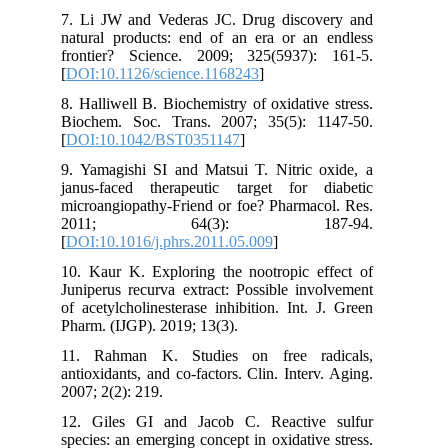
7. Li JW and Vederas JC. Drug discovery and
natural products: end of an era or an endless
frontier? Science. 2009; 325(5937): 161-5.
[
DOI:10.1126/science.1168243
]
8. Halliwell B. Biochemistry of oxidative stress.
Biochem. Soc. Trans. 2007; 35(5): 1147-50.
[
DOI:10.1042/BST0351147
]
9. Yamagishi SI and Matsui T. Nitric oxide, a
janus-faced therapeutic target for diabetic
microangiopathy-Friend or foe? Pharmacol. Res.
2011; 64(3): 187-94.
[
DOI:10.1016/j.phrs.2011.05.009
]
10. Kaur K. Exploring the nootropic effect of
Juniperus recurva extract: Possible involvement
of acetylcholinesterase inhibition. Int. J. Green
Pharm. (IJGP). 2019; 13(3).
11. Rahman K. Studies on free radicals,
antioxidants, and co-factors. Clin. Interv. Aging.
2007; 2(2): 219.
12. Giles GI and Jacob C. Reactive sulfur
species: an emerging concept in oxidative stress.