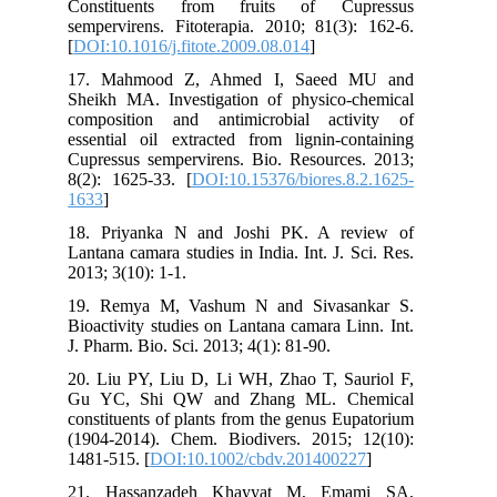
Constituents from fruits of Cupressus
sempervirens. Fitoterapia. 2010; 81(3): 162-6.
[
DOI:10.1016/j.fitote.2009.08.014
]
17. Mahmood Z, Ahmed I, Saeed MU and
Sheikh MA. Investigation of physico-chemical
composition and antimicrobial activity of
essential oil extracted from lignin-containing
Cupressus sempervirens. Bio. Resources. 2013;
8(2): 1625-33. [
DOI:10.15376/biores.8.2.1625-
1633
]
18. Priyanka N and Joshi PK. A review of
Lantana camara studies in India. Int. J. Sci. Res.
2013; 3(10): 1-1.
19. Remya M, Vashum N and Sivasankar S.
Bioactivity studies on Lantana camara Linn. Int.
J. Pharm. Bio. Sci. 2013; 4(1): 81-90.
20. Liu PY, Liu D, Li WH, Zhao T, Sauriol F,
Gu YC, Shi QW and Zhang ML. Chemical
constituents of plants from the genus Eupatorium
(1904-2014). Chem. Biodivers. 2015; 12(10):
1481-515. [
DOI:10.1002/cbdv.201400227
]
21. Hassanzadeh Khayyat M, Emami SA,