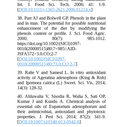
Int. J. Food Sci. Tech. 2006; 41: 1-9.
[
DOI:10.1111/j.1365-2621.2006.01214.x
]
38. Parr AJ and Bolwell GP. Phenols in the plant
and in man. The potential for possible nutritional
enhancement of the diet by modifying the
phenols content or profile. J. Sci. Food Agric.
2000; 80(7): 985-1012.
https://doi.org/10.1002/(SICI)1097-
0010(20000515)80:7<985::AID-
JSFA572>3.0.CO;2-7
[
DOI:10.1002/(SICI)1097-
0010(20000515)80:73.0.CO;2-7
]
39. Ralte V and Sameul L. In vitro antioxidant
activity of Ageratina adenophora (King & Rob)
and Ipomoea cairica (L) Sweet. Sci. Vis. 2014;
14(3): 128-32.
40. Ahluwalia V, Sisodia R, Walia S, Sati OP,
Kumar J and Kundu A. Chemical analysis of
essential oils of Eupatorium adenophorum and
their antimicrobial, antioxidant and phytotoxic
properties. J. Pest Sci. 2014; 87(2): 341-9.
[
DOI:10.1007/s10340-013-0542-6
]