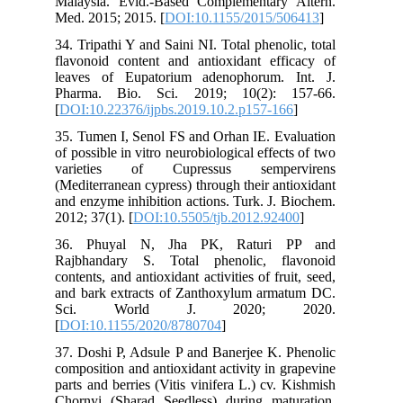
Malaysia. Evid.-Based Complementary Altern.
Med. 2015; 2015. [
DOI:10.1155/2015/506413
]
34. Tripathi Y and Saini NI. Total phenolic, total
flavonoid content and antioxidant efficacy of
leaves of Eupatorium adenophorum. Int. J.
Pharma. Bio. Sci. 2019; 10(2): 157-66.
[
DOI:10.22376/ijpbs.2019.10.2.p157-166
]
35. Tumen I, Senol FS and Orhan IE. Evaluation
of possible in vitro neurobiological effects of two
varieties of Cupressus sempervirens
(Mediterranean cypress) through their antioxidant
and enzyme inhibition actions. Turk. J. Biochem.
2012; 37(1). [
DOI:10.5505/tjb.2012.92400
]
36. Phuyal N, Jha PK, Raturi PP and
Rajbhandary S. Total phenolic, flavonoid
contents, and antioxidant activities of fruit, seed,
and bark extracts of Zanthoxylum armatum DC.
Sci. World J. 2020; 2020.
[
DOI:10.1155/2020/8780704
]
37. Doshi P, Adsule P and Banerjee K. Phenolic
composition and antioxidant activity in grapevine
parts and berries (Vitis vinifera L.) cv. Kishmish
Chornyi (Sharad Seedless) during maturation.