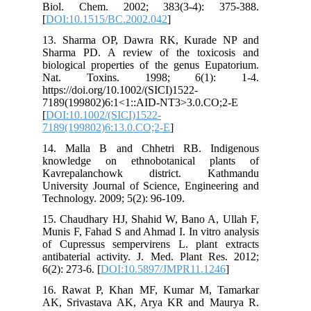
Biol. Chem. 2002; 383(3-4): 375-388.
[
DOI:10.1515/BC.2002.042
]
13. Sharma OP, Dawra RK, Kurade NP and
Sharma PD. A review of the toxicosis and
biological properties of the genus Eupatorium.
Nat. Toxins. 1998; 6(1): 1-4.
https://doi.org/10.1002/(SICI)1522-
7189(199802)6:1<1::AID-NT3>3.0.CO;2-E
[
DOI:10.1002/(SICI)1522-
7189(199802)6:13.0.CO;2-E
]
14. Malla B and Chhetri RB. Indigenous
knowledge on ethnobotanical plants of
Kavrepalanchowk district. Kathmandu
University Journal of Science, Engineering and
Technology. 2009; 5(2): 96-109.
15. Chaudhary HJ, Shahid W, Bano A, Ullah F,
Munis F, Fahad S and Ahmad I. In vitro analysis
of Cupressus sempervirens L. plant extracts
antibaterial activity. J. Med. Plant Res. 2012;
6(2): 273-6. [
DOI:10.5897/JMPR11.1246
]
16. Rawat P, Khan MF, Kumar M, Tamarkar
AK, Srivastava AK, Arya KR and Maurya R.