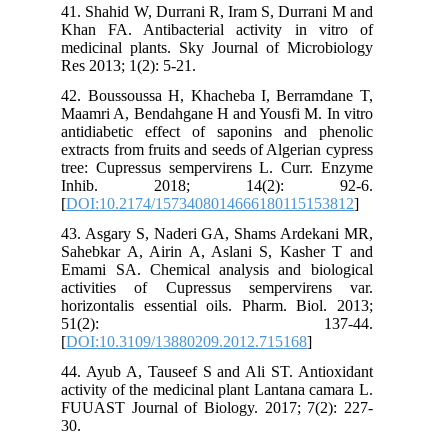
41. Shahid W, Durrani R, Iram S, Durrani M and
Khan FA. Antibacterial activity in vitro of
medicinal plants. Sky Journal of Microbiology
Res 2013; 1(2): 5-21.
42. Boussoussa H, Khacheba I, Berramdane T,
Maamri A, Bendahgane H and Yousfi M. In vitro
antidiabetic effect of saponins and phenolic
extracts from fruits and seeds of Algerian cypress
tree: Cupressus sempervirens L. Curr. Enzyme
Inhib. 2018; 14(2): 92-6.
[
DOI:10.2174/1573408014666180115153812
]
43. Asgary S, Naderi GA, Shams Ardekani MR,
Sahebkar A, Airin A, Aslani S, Kasher T and
Emami SA. Chemical analysis and biological
activities of Cupressus sempervirens var.
horizontalis essential oils. Pharm. Biol. 2013;
51(2): 137-44.
[
DOI:10.3109/13880209.2012.715168
]
44. Ayub A, Tauseef S and Ali ST. Antioxidant
activity of the medicinal plant Lantana camara L.
FUUAST Journal of Biology. 2017; 7(2): 227-
30.