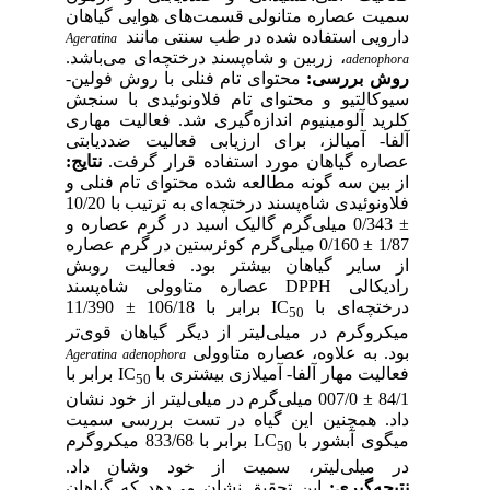
سمیت عصاره متانولی قسمت‌های هوایی گیاهان
دارویی استفاده شده در طب سنتی مانند
Ageratina
، زربین و شاه‌پسند درختچه‌ای می‌باشد.
adenophora
روش بررسی:
محتوای تام فنلی با روش فولین-
سیوکالتیو و محتوای تام فلاونوئیدی با سنجش
کلرید آلومینیوم اندازه‌گیری شد. فعالیت مهاری
آلفا- آمیالز، برای ارزیابی فعالیت ضددیابتی
عصاره گیاهان مورد استفاده قرار گرفت.
نتایج:
از بین سه گونه مطالعه شده محتوای تام فنلی و
فلاونوئیدی شاه‌پسند درختچه‌ای به ترتیب با 10/20
± 0/343 میلی‌گرم گالیک اسید در گرم عصاره و
1/87 ± 0/160 میلی‌گرم کوئرستین در گرم عصاره
از سایر گیاهان بیشتر بود. فعالیت روبش
رادیکالی DPPH عصاره متاوولی شاه‌پسند
درختچه‌ای با IC
برابر با 106/18 ± 11/390
50
میکروگرم در میلی‌لیتر از دیگر گیاهان قوی‌تر
بود. به علاوه، عصاره متاوولی
Ageratina adenophora
فعالیت مهار آلفا- آمیلازی بیشتری با IC
برابر با
50
84/1 ± 007/0 میلی‌گرم در میلی‌لیتر از خود نشان
داد. همچنین این گیاه در تست بررسی سمیت
میگوی آبشور با LC
برابر با 833/68 میکروگرم
50
در میلی‌لیتر، سمیت از خود وشان داد.
نتیجه‌گیری:
این تحقیق نشان می‌دهد که گیاهان