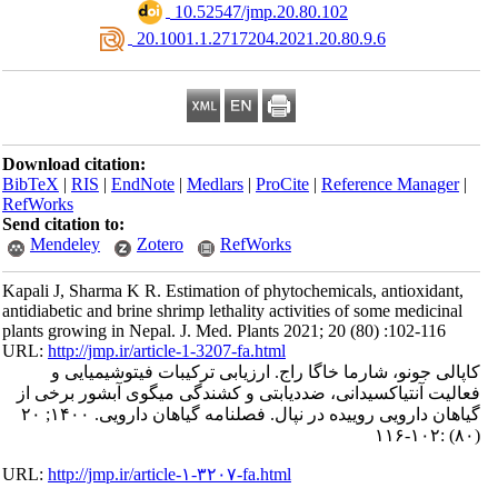
‎ 10.52547/jmp.20.80.102
‎ 20.1001.1.2717204.2021.20.80.9.6
Download citation:
BibTeX
|
RIS
|
EndNote
|
Medlars
|
ProCite
|
Reference Manager
|
RefWorks
Send citation to:
Mendeley
Zotero
RefWorks
Kapali J, Sharma K R. Estimation of phytochemicals, antioxidant,
antidiabetic and brine shrimp lethality activities of some medicinal
plants growing in Nepal. J. Med. Plants 2021; 20 (80) :102-116
URL:
http://jmp.ir/article-1-3207-fa.html
پالی جونو، شارما خاگا راج. ارزیابی ترکیبات فیتوشیمیایی و
فعالیت آنتی‎اکسیدانی، ضددیابتی و کشندگی میگوی آب‎شور برخی از
گیاهان دارویی روییده در نپال. فصلنامه گياهان دارویی. ۱۴۰۰; ۲۰
URL:
http://jmp.ir/article-۱-۳۲۰۷-fa.html