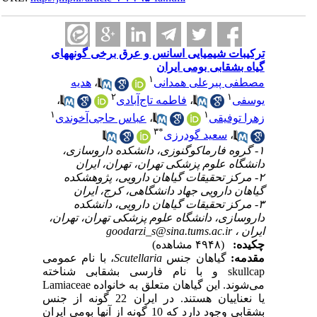
ترکیبات شیمیایی اسانس و عرق برخی گونه‎های
گیاه بشقابی بومی ایران
۱
هدیه
،
مصطفی پیرعلی همدانی
۲
۱
،
فاطمه تاج‌آبادی
،
یوسفی
۱
۱
عباس حاجی‌آخوندی
،
زهرا توفیقی
۳
*
سعید گودرزی
،
۱- گروه فارماکوگنوزی، دانشکده داروسازی،
دانشگاه علوم پزشکی تهران، تهران، ایران
۲- مرکز تحقیقات گیاهان دارویی، پژوهشکده
گیاهان دارویی جهاد دانشگاهی، کرج، ایران
۳- مرکز تحقیقات گیاهان دارویی، دانشکده
داروسازی، دانشگاه علوم پزشکی تهران، تهران،
goodarzi_s@sina.tums.ac.ir
ایران ،
چکیده:
(۴۹۴۸ مشاهده)
، با نام عمومی
Scutellaria
گیاهان جنس
مقدمه:
skullcap و با نام فارسی بشقابی شناخته
می‌شوند. این گیاهان متعلق به خانواده Lamiaceae
یا نعناییان هستند. در ایران 22 گونه از جنس
بشقابی وجود دارد که 10 گونه از آنها بومی ایران