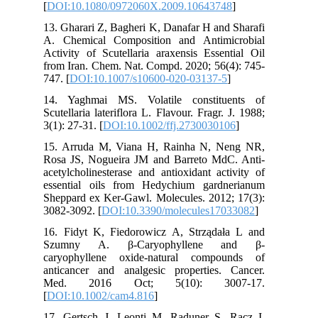
[
DOI:10.1080/0972060X.2009.10643748
]
13. Gharari Z, Bagheri K, Danafar H and Sharafi
A. Chemical Composition and Antimicrobial
Activity of Scutellaria araxensis Essential Oil
from Iran. Chem. Nat. Compd. 2020; 56(4): 745-
747. [
DOI:10.1007/s10600-020-03137-5
]
14. Yaghmai MS. Volatile constituents of
Scutellaria lateriflora L. Flavour. Fragr. J. 1988;
3(1): 27-31. [
DOI:10.1002/ffj.2730030106
]
15. Arruda M, Viana H, Rainha N, Neng NR,
Rosa JS, Nogueira JM and Barreto MdC. Anti-
acetylcholinesterase and antioxidant activity of
essential oils from Hedychium gardnerianum
Sheppard ex Ker-Gawl. Molecules. 2012; 17(3):
3082-3092. [
DOI:10.3390/molecules17033082
]
16. Fidyt K, Fiedorowicz A, Strządała L and
Szumny A. β‐Caryophyllene and β‐
caryophyllene oxide-natural compounds of
anticancer and analgesic properties. Cancer.
Med. 2016 Oct; 5(10): 3007-17.
[
DOI:10.1002/cam4.816
]
17. Gertsch J, Leonti M, Raduner S, Racz I,