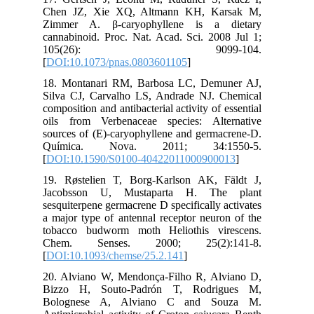
Chen JZ, Xie XQ, Altmann KH, Karsak M,
Zimmer A. β-caryophyllene is a dietary
cannabinoid. Proc. Nat. Acad. Sci. 2008 Jul 1;
105(26): 9099-104.
[
DOI:10.1073/pnas.0803601105
]
18. Montanari RM, Barbosa LC, Demuner AJ,
Silva CJ, Carvalho LS, Andrade NJ. Chemical
composition and antibacterial activity of essential
oils from Verbenaceae species: Alternative
sources of (E)-caryophyllene and germacrene-D.
Química. Nova. 2011; 34:1550-5.
[
DOI:10.1590/S0100-40422011000900013
]
19. Røstelien T, Borg-Karlson AK, Fäldt J,
Jacobsson U, Mustaparta H. The plant
sesquiterpene germacrene D specifically activates
a major type of antennal receptor neuron of the
tobacco budworm moth Heliothis virescens.
Chem. Senses. 2000; 25(2):141-8.
[
DOI:10.1093/chemse/25.2.141
]
20. Alviano W, Mendonça‐Filho R, Alviano D,
Bizzo H, Souto‐Padrón T, Rodrigues M,
Bolognese A, Alviano C and Souza M.