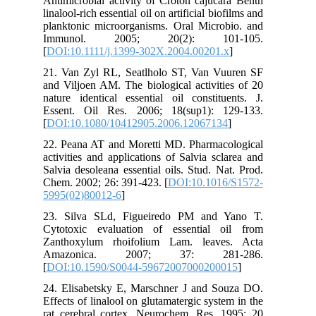
Antimicrobial activity of Croton cajucara Benth
linalool‐rich essential oil on artificial biofilms and
planktonic microorganisms. Oral Microbio. and
Immunol. 2005; 20(2): 101-105.
[
DOI:10.1111/j.1399-302X.2004.00201.x
]
21. Van Zyl RL, Seatlholo ST, Van Vuuren SF
and Viljoen AM. The biological activities of 20
nature identical essential oil constituents. J.
Essent. Oil Res. 2006; 18(sup1): 129-133.
[
DOI:10.1080/10412905.2006.12067134
]
22. Peana AT and Moretti MD. Pharmacological
activities and applications of Salvia sclarea and
Salvia desoleana essential oils. Stud. Nat. Prod.
Chem. 2002; 26: 391-423. [
DOI:10.1016/S1572-
5995(02)80012-6
]
23. Silva SLd, Figueiredo PM and Yano T.
Cytotoxic evaluation of essential oil from
Zanthoxylum rhoifolium Lam. leaves. Acta
Amazonica. 2007; 37: 281-286.
[
DOI:10.1590/S0044-59672007000200015
]
24. Elisabetsky E, Marschner J and Souza DO.
Effects of linalool on glutamatergic system in the
rat cerebral cortex. Neurochem. Res. 1995; 20