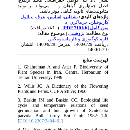
نشان داد که عوامل جغرافیایی مانند ارتفاع،
فصل جمع‌آوری گیاهان و ... می‌تواند بر تولید
متابولیت‌های ثانویه گیاهی موثر باشد.
،
لینالول
،
عرق
،
اسانس
،
بشقابی
واژه‌های کلیدی:
جرماکرن- د
،
کاریوفیلن
(۱۸۶۰ دریافت)
[PDF 710 kb]
متن کامل
نوع مطالعه:
پژوهشی
| موضوع مقاله:
فارماكوگنوزی و فارماسيوتيكس
دریافت: 1400/6/29 | پذیرش: 1400/9/28 | انتشار:
1400/12/10
فهرست منابع
1. Ghahreman A and Attar F. Biodiversity of
Plant Species in Iran. Central Herbarium of
Tehran University; 1999.
2. Willis JC. A Dictionary of the Flowering
Plants and Ferns. CUP Archive; 1960.
3. Baskin JM and Baskin CC. Ecological life
cycle and temperature relations of seed
germination and bud growth of Scutellaria
parvula. Bull. Torrey. Bot. Club. 1982: 1-6.
[
DOI:10.2307/2484461
]
4. Ma J. Explanatory Notes to Shennong Bencao