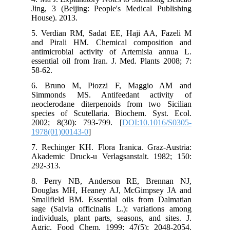
Jing, 3 (Beijing: People's Medical Publishing
House). 2013.
5. Verdian RM, Sadat EE, Haji AA, Fazeli M
and Pirali HM. Chemical composition and
antimicrobial activity of Artemisia annua L.
essential oil from Iran. J. Med. Plants 2008; 7:
58-62.
6. Bruno M, Piozzi F, Maggio AM and
Simmonds MS. Antifeedant activity of
neoclerodane diterpenoids from two Sicilian
species of Scutellaria. Biochem. Syst. Ecol.
2002; 8(30): 793-799. [
DOI:10.1016/S0305-
1978(01)00143-0
]
7. Rechinger KH. Flora Iranica. Graz-Austria:
Akademic Druck-u Verlagsanstalt. 1982; 150:
292-313.
8. Perry NB, Anderson RE, Brennan NJ,
Douglas MH, Heaney AJ, McGimpsey JA and
Smallfield BM. Essential oils from Dalmatian
sage (Salvia officinalis L.): variations among
individuals, plant parts, seasons, and sites. J.
Agric. Food Chem. 1999; 47(5): 2048-2054.