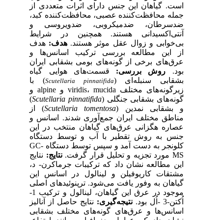
است. گیاهان این جنس دارای اثرات متعددی از
جمله محافظت‌کننده عصبی، محافظت‌کننده کبد،
ضدسرطان، ضدمیکروبی، ضدویروسی و
آنتی‌اکسیدانی هستند. همچنین در شرایط
بی‌خوابی و زوال عقل موثر هستند.
هدف:
هدف
از این مطالعه بررسی ترکیب اسانس‌ها و
عرق‌های برخی از گونه‌های بومی بشقابی ایران
بود.
روش بررسی:
قسمت‌های هوایی گیاه
بشقابی سنبله‌ای (
) با
Scutellaria
pinnatifida
زیرگونه‌های مختلف viridis، mucida و alpine و
)
Scutellaria pinnatifida
گونه‌های بشقابی جنگلی (
) از
Scutellaria tomentosa
و بشقابی نمدین (
مناطق مختلف ایران جمع‌آوری شدند. اسانس و
عصاره هگزانی عرق‌های گیاهان منتخب در این
جنس به روش تقطیر با آب و توسط دستگاه
کلونجر به دست آمد و سپس توسط دستگاه GC-
MS مورد تجزیه و تحلیل قرار گرفت.
نتایج:
نتایج
این مطالعه نشان داد که ترکیبات جرماکرن- د،
مشتقات کاریوفیلن و لینالول در اسانس این
گیاهان به وفور یافت می‌شود. ترپنوئیدهای اصلی
موجود در عرق این گیاهان، لینالول و ترکیب 1-
اُکتن-3 -اُل بود.
نتیجه‌گیری:
نتایج حاصل از آنالیز
اسانس‌ها و عرق‌های گونه‌های مختلف بشقابی