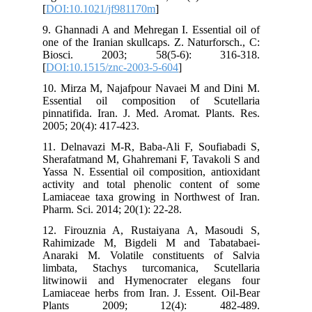
[
DOI:10.1021/jf981170m
]
9. Ghannadi A and Mehregan I. Essential oil of
one of the Iranian skullcaps. Z. Naturforsch., C:
Biosci. 2003; 58(5-6): 316-318.
[
DOI:10.1515/znc-2003-5-604
]
10. Mirza M, Najafpour Navaei M and Dini M.
Essential oil composition of Scutellaria
pinnatifida. Iran. J. Med. Aromat. Plants. Res.
2005; 20(4): 417-423.
11. Delnavazi M-R, Baba-Ali F, Soufiabadi S,
Sherafatmand M, Ghahremani F, Tavakoli S and
Yassa N. Essential oil composition, antioxidant
activity and total phenolic content of some
Lamiaceae taxa growing in Northwest of Iran.
Pharm. Sci. 2014; 20(1): 22-28.
12. Firouznia A, Rustaiyana A, Masoudi S,
Rahimizade M, Bigdeli M and Tabatabaei-
Anaraki M. Volatile constituents of Salvia
limbata, Stachys turcomanica, Scutellaria
litwinowii and Hymenocrater elegans four
Lamiaceae herbs from Iran. J. Essent. Oil-Bear
Plants 2009; 12(4): 482-489.