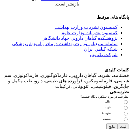
بازنشر است.
اه های مرتبط
کمیسیون نشریات وزارت بهداشت
کمسیون نشریات وزارت علوم
پژوهشكده گياهان دارويي جهاد دانشگاهي
سامانه منبع‌ياب وزارت بهداشت درمان و آموزش پزشکی
شبكه گياهي ايران
شرکت یکتاوب
ت کلیدی
امه، نشریه، گیاهان دارویی، فارماکوگنوزی، فارماکولوژی، سم
ی، فارماسوتیکس، فرآورده های طبیعی، دارو، طب مکمل و
زین، فیتوشیمی، اتنوبوتانی، ترکیبات
سنجی
ما در مورد عملکرد پایگاه چیست؟
عالی
خوب
متوسط
ضعیف