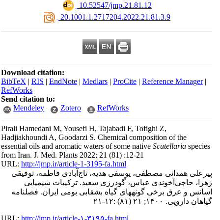
‎ 10.52547/jmp.21.81.12
‎ 20.1001.1.2717204.2022.21.81.3.9
Download citation:
BibTeX
|
RIS
|
EndNote
|
Medlars
|
ProCite
|
Reference Manager
|
RefWorks
Send citation to:
Mendeley
Zotero
RefWorks
Pirali Hamedani M, Yousefi H, Tajabadi F, Tofighi Z,
Hadjiakhoundi A, Goodarzi S. Chemical composition of the
essential oils and aromatic waters of some native
Scutellaria
specie
from Iran. J. Med. Plants 2022; 21 (81) :12-21
URL:
http://jmp.ir/article-1-3195-fa.html
رعلی همدانی مصطفی، یوسفی هدیه، تاج‌آبادی فاطمه، توفیقی
را، حاجی‌آخوندی عباس، گودرزی سعید. ترکیبات شیمیایی
اسانس و عرق برخی گونه‎های گیاه بشقابی بومی ایران. فصلنامه
هان دارویی. ۱۴۰۰; ۲۱ (۸۱) :۱۲-۲۱
URL:
http://jmp.ir/article-۱-۳۱۹۵-fa.html