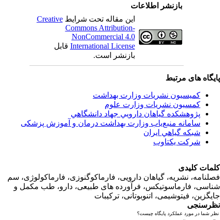
بازنشر اطلاعات
Creative
این مقاله تحت شرایط
Commons Attribution-
NonCommercial 4.0
قابل
International License
بازنشر است.
اه های مرتبط
کمیسیون نشریات وزارت بهداشت
کمسیون نشریات وزارت علوم
پژوهشكده گياهان دارويي جهاد دانشگاهي
سامانه منبع‌ياب وزارت بهداشت درمان و آموزش پزشکی
شبكه گياهي ايران
شرکت یکتاوب
ت کلیدی
امه، نشریه، گیاهان دارویی، فارماکوگنوزی، فارماکولوژی، سم
ی، فارماسوتیکس، فرآورده های طبیعی، دارو، طب مکمل و
زین، فیتوشیمی، اتنوبوتانی، ترکیبات
سنجی
ما در مورد عملکرد پایگاه چیست؟