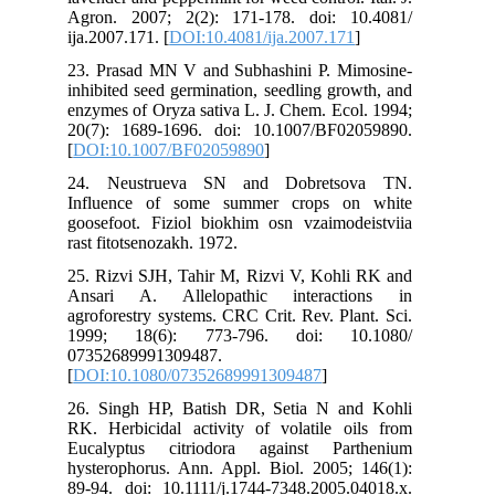
Agron. 2007; 2(2): 171-178. doi: 10.4081/
ija.2007.171. [
DOI:10.4081/ija.2007.171
]
23. Prasad MN V and Subhashini P. Mimosine-
inhibited seed germination, seedling growth, and
enzymes of Oryza sativa L. J. Chem. Ecol. 1994;
20(7): 1689-1696. doi: 10.1007/BF02059890.
[
DOI:10.1007/BF02059890
]
24. Neustrueva SN and Dobretsova TN.
Influence of some summer crops on white
goosefoot. Fiziol biokhim osn vzaimodeistviia
rast fitotsenozakh. 1972.
25. Rizvi SJH, Tahir M, Rizvi V, Kohli RK and
Ansari A. Allelopathic interactions in
agroforestry systems. CRC Crit. Rev. Plant. Sci.
1999; 18(6): 773-796. doi: 10.1080/
07352689991309487.
[
DOI:10.1080/07352689991309487
]
26. Singh HP, Batish DR, Setia N and Kohli
RK. Herbicidal activity of volatile oils from
Eucalyptus citriodora against Parthenium
hysterophorus. Ann. Appl. Biol. 2005; 146(1):
89-94. doi: 10.1111/j.1744-7348.2005.04018.x.