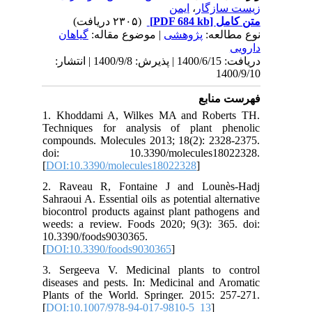
ایمن
،
زیست سازگار
(۲۳۰۵ دریافت)
[PDF 684 kb]
متن کامل
نوع مطالعه:
پژوهشی
| موضوع مقاله:
گياهان
دارویی
دریافت: 1400/6/15 | پذیرش: 1400/9/8 | انتشار:
1400/9/10
فهرست منابع
1. Khoddami A, Wilkes MA and Roberts TH.
Techniques for analysis of plant phenolic
compounds. Molecules 2013; 18(2): 2328-2375.
doi: 10.3390/molecules18022328.
[
DOI:10.3390/molecules18022328
]
2. Raveau R, Fontaine J and Lounès-Hadj
Sahraoui A. Essential oils as potential alternative
biocontrol products against plant pathogens and
weeds: a review. Foods 2020; 9(3): 365. doi:
10.3390/foods9030365.
[
DOI:10.3390/foods9030365
]
3. Sergeeva V. Medicinal plants to control
diseases and pests. In: Medicinal and Aromatic
Plants of the World. Springer. 2015: 257-271.
[
DOI:10.1007/978-94-017-9810-5_13
]