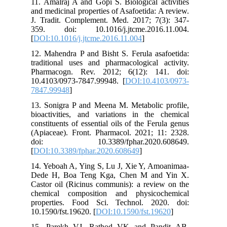
11. Amalraj A and Gopi S. Biological activities
and medicinal properties of Asafoetida: A review.
J. Tradit. Complement. Med. 2017; 7(3): 347-
359. doi: 10.1016/j.jtcme.2016.11.004.
[
DOI:10.1016/j.jtcme.2016.11.004
]
12. Mahendra P and Bisht S. Ferula asafoetida:
traditional uses and pharmacological activity.
Pharmacogn. Rev. 2012; 6(12): 141. doi:
10.4103/0973-7847.99948. [
DOI:10.4103/0973-
7847.99948
]
13. Sonigra P and Meena M. Metabolic profile,
bioactivities, and variations in the chemical
constituents of essential oils of the Ferula genus
(Apiaceae). Front. Pharmacol. 2021; 11: 2328.
doi: 10.3389/fphar.2020.608649.
[
DOI:10.3389/fphar.2020.608649
]
14. Yeboah A, Ying S, Lu J, Xie Y, Amoanimaa-
Dede H, Boa Teng Kga, Chen M and Yin X.
Castor oil (Ricinus communis): a review on the
chemical composition and physicochemical
properties. Food Sci. Technol. 2020. doi:
10.1590/fst.19620. [
DOI:10.1590/fst.19620
]
15. Parekh VJ, Rathod VK and Pandit AB.