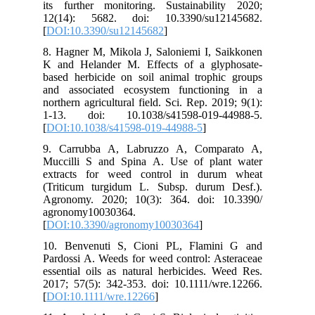
its further monitoring. Sustainability 2020;
12(14): 5682. doi: 10.3390/su12145682.
[
DOI:10.3390/su12145682
]
8. Hagner M, Mikola J, Saloniemi I, Saikkonen
K and Helander M. Effects of a glyphosate-
based herbicide on soil animal trophic groups
and associated ecosystem functioning in a
northern agricultural field. Sci. Rep. 2019; 9(1):
1-13. doi: 10.1038/s41598-019-44988-5.
[
DOI:10.1038/s41598-019-44988-5
]
9. Carrubba A, Labruzzo A, Comparato A,
Muccilli S and Spina A. Use of plant water
extracts for weed control in durum wheat
(Triticum turgidum L. Subsp. durum Desf.).
Agronomy. 2020; 10(3): 364. doi: 10.3390/
agronomy10030364.
[
DOI:10.3390/agronomy10030364
]
10. Benvenuti S, Cioni PL, Flamini G and
Pardossi A. Weeds for weed control: Asteraceae
essential oils as natural herbicides. Weed Res.
2017; 57(5): 342-353. doi: 10.1111/wre.12266.
[
DOI:10.1111/wre.12266
]