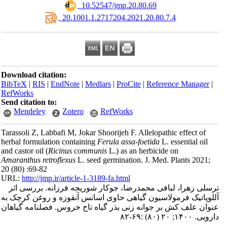
‎ 10.52547/jmp.20.80.69
‎ 20.1001.1.2717204.2021.20.80.7.4
Download citation:
BibTeX
|
RIS
|
EndNote
|
Medlars
|
ProCite
|
Reference Manager
|
RefWorks
Send citation to:
Mendeley
Zotero
RefWorks
Tarassoli Z, Labbafi M, Jokar Shoorijeh F. Allelopathic effect of
herbal formulation containing
Ferula assa-foetida
L. essential oil
and castor oil (
Ricinus communis
L.) as an herbicide on
Amaranthus retroflexus
L. seed germination. J. Med. Plants 2021;
20 (80) :69-82
URL:
http://jmp.ir/article-1-3189-fa.html
سلی زهرا، لبافی محمدرضا، جوکار شوریجه فرزانه. بررسی اثر
لوپاتیک فرمولاسیون گیاهی حاوی اسانس آنقوزه و روغن کرچک به
وان علف کش بر جوانه زنی بذر گیاه تاج خروس. فصلنامه گياهان
ی. ۱۴۰۰; ۲۰ (۸۰) :۶۹-۸۲