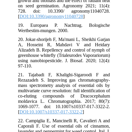
growth and biomass and the effect of radiant heat
on seed germination. Agronomy 2021; 11(4):
728. doi: 10.3390/ agronomy11040728.
[
DOI:10.3390/agronomy11040728
]
19. Europaea P. Nachtrag. Bologische
Wertbestim-mungen. 2000.
20. Jokar-shorijeh F, Ma'mani L, Sheikhi Garjan
A, Hosseini R, Mahdavi V and Heidary
Alizadeh B. Repellency and control of nymph of
greenhouse whitefly (Trialeurodes Vaporariorum)
using nanobiopesticide. J. Biosaf. 2020; 12(4):
97-110.
21. Tajabadi F, Khalighi-Sigaroodi F and
Rezazadeh S. Improving gas chromatography-
mass spectrometry analysis of essential oils by
multivariate curve resolution: full identification of
co-eluting compounds of Dracocephalum
moldavica L. Chromatographia. 2017; 80(7):
1069-1077. doi: 10.1007/s10337-017-3322-2.
[
DOI:10.1007/s10337-017-3322-2
]
22. Campiglia E, Mancinelli R, Cavalieri A and
Caporali F. Use of essential oils of cinnamon,
lavender and peppermint for weed control. Ital. J.