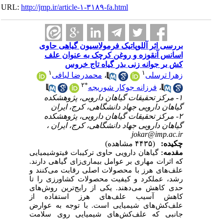
URL:
http://jmp.ir/article-۱-۳۱۸۹-fa.html
بررسی اثر آللوپاتیک فرمولاسیون گیاهی حاوی
اسانس آنقوزه و روغن کرچک به عنوان علف
کش بر جوانه زنی بذر گیاه تاج خروس
۱
۱
محمدرضا لبافی
،
زهرا ترسلی
۲
*
فرزانه جوکار شوریجه
،
۱- مرکز تحقیقات گیاهان دارویی، پژوهشکده
گیاهان دارویی جهاد دانشگاهی، کرج، ایران
۲- مرکز تحقیقات گیاهان دارویی، پژوهشکده
گیاهان دارویی جهاد دانشگاهی، کرج، ایران ،
jokar@imp.ac.ir
چکیده:
(۴۴۳۵ مشاهده)
مقدمه:
گیاهان دارویی حاوی ترکیبات فیتوشیمیایی
که اثرات مهاری بر عوامل بیماری
زای گیاهی دارند.
علف
های هرز با محصولات اصلی رقابت می
کنند و
رشد، عملکرد و کیفیت محصولات کشاورزی را تا
حدی کاهش می
دهند. یکی از رایج‌ترین روش
های
کاهش آسیب علف
های هرز استفاده از
علف‌کش
های شیمیایی است. با توجه به عوارض
جانبی که علف‌کش
های شیمیایی روی سلامت