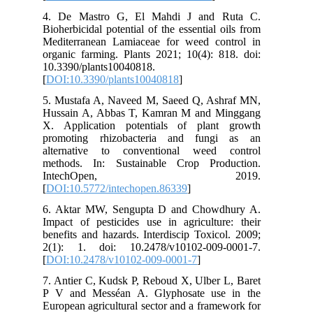
4. De Mastro G, El Mahdi J and Ruta C.
Bioherbicidal potential of the essential oils from
Mediterranean Lamiaceae for weed control in
organic farming. Plants 2021; 10(4): 818. doi:
10.3390/plants10040818.
[
DOI:10.3390/plants10040818
]
5. Mustafa A, Naveed M, Saeed Q, Ashraf MN,
Hussain A, Abbas T, Kamran M and Minggang
X. Application potentials of plant growth
promoting rhizobacteria and fungi as an
alternative to conventional weed control
methods. In: Sustainable Crop Production.
IntechOpen, 2019.
[
DOI:10.5772/intechopen.86339
]
6. Aktar MW, Sengupta D and Chowdhury A.
Impact of pesticides use in agriculture: their
benefits and hazards. Interdiscip Toxicol. 2009;
2(1): 1. doi: 10.2478/v10102-009-0001-7.
[
DOI:10.2478/v10102-009-0001-7
]
7. Antier C, Kudsk P, Reboud X, Ulber L, Baret
P V and Messéan A. Glyphosate use in the
European agricultural sector and a framework for