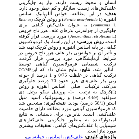
انسان و محیط زیست دارند، نیاز به جایگزینی
علف‌کش
های زیست سازگار و کم خطر وجود دارد.
هدف:
در این مطالعه، خواص آللوپاتیک اسانس
آنقوزه
و روغن کرچک
Ricinus
(
Ferula assa-foetida
L.)
(
به عنوان علف
کش گیاهی برای
communis
L.)
جلوگیری از جوانه‌زنی بذرهای علف هرز تاج خروس
مورد بررسی قرار گرفته
Amaranthus retroflexus
L.)
(
است.
روش بررسی:
در این راستا، یک فرمولاسیون
گیاهی بر پایه اسانس آنقوزه و روغن کرچک تهیه شد
و تأثیر آن بر جوانه
زنی بذر علف هرز تاج خروس در
شرایط آزمایشگاهی مورد بررسی قرار گرفت.
ترکیب شیمیایی فرمولاسیون گیاهی توسط
آنالیز شد.
نتایج:
نتایج نشان داد که این
GC/MS
ترکیب گیاهی در غلظت 0/75 و 1 درصد از جوانه
زنی بذر علف‌های هرز حدود 70 درصد جلوگیری
می‌کند. ترکیبات اصلی اسانس آنقوزه و روغن
کرچک به ترتیب
-1- پروپنیل سکو بوتیل دی
(E)
سولفید (43/9 درصد) و ریسینولئیک اسید متیل
استر (58/1 درصد) بودند.
نتیجه
گیری:
مشخص شد
که فرمولاسیون گیاهی مورد مطالعه دارای خاصیت
علف‌کشی است. بنابراین، برای دستیابی به نتایج
امیدوارکننده به منظور جایگزینی علف‌کش‌های
شیمیایی با علف‌کش‌های گیاهی، تحقیقات بیشتری
مورد نیاز است.
،
جوانه‌زنی
،
اسانس
،
علف‌کش
واژه‌های کلیدی: