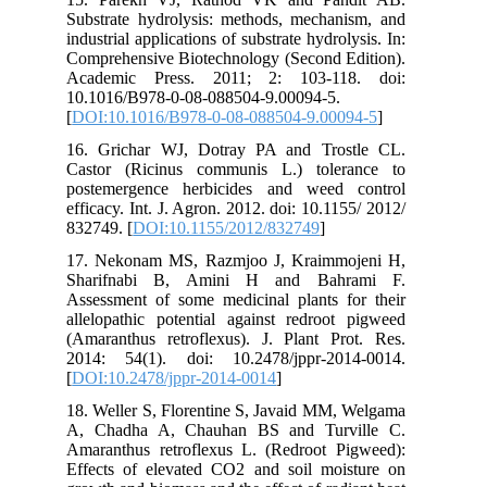
Substrate hydrolysis: methods, mechanism, and
industrial applications of substrate hydrolysis. In:
Comprehensive Biotechnology (Second Edition).
Academic Press. 2011; 2: 103-118. doi:
10.1016/B978-0-08-088504-9.00094-5.
[
DOI:10.1016/B978-0-08-088504-9.00094-5
]
16. Grichar WJ, Dotray PA and Trostle CL.
Castor (Ricinus communis L.) tolerance to
postemergence herbicides and weed control
efficacy. Int. J. Agron. 2012. doi: 10.1155/ 2012/
832749. [
DOI:10.1155/2012/832749
]
17. Nekonam MS, Razmjoo J, Kraimmojeni H,
Sharifnabi B, Amini H and Bahrami F.
Assessment of some medicinal plants for their
allelopathic potential against redroot pigweed
(Amaranthus retroflexus). J. Plant Prot. Res.
2014: 54(1). doi: 10.2478/jppr-2014-0014.
[
DOI:10.2478/jppr-2014-0014
]
18. Weller S, Florentine S, Javaid MM, Welgama
A, Chadha A, Chauhan BS and Turville C.
Amaranthus retroflexus L. (Redroot Pigweed):
Effects of elevated CO2 and soil moisture on