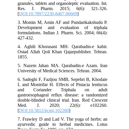
granules, tablets and organoleptic evaluation. Int.
Res. J. Pharm. 2015; 6(6): 321-326.
[
DOI:10.7897/2230-8407.06669
]
3. Momin M, Amin AF and Pundarikakshudu P.
Development and evaluation of triphala
formulations. Indian J. Pharm. Sci. 2004; 66(4):
427-432.
4. Aghili Khorasani MH. Qarabadin-e kabir.
Ostad Allah Qoli Khan Qajarpublisher. Tehran.
1855.
5. Nazem Jahan MA. Qarabadin-e Azam. Iran
University of Medical Sciences. Tehran. 2004.
6. Sadeghi F, Fazljou SMB, Sepehri B, Khodaie
L and Monirifar H. Effects of Pistacia lentiscus
and Coriander Triphala on adult
gastroesophageal reflux disease: a randomized
double-blinded clinical trial. Iran. Red Crescent
Med. J. 2020; 22(6): e102260.
[
DOI:10.5812/ircmj.102260
]
7. Frawley D and Lad V. The yoga of herbs: an
ayurvedic guide to herbal medicines. Lotus