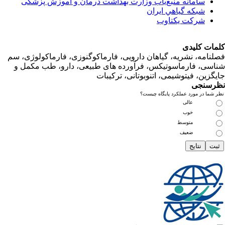
سامانه منبع‌ياب وزارت بهداشت درمان و آموزش پزشکی
شبكه گياهي ايران
شرکت یکتاوب
ت کلیدی
امه، نشریه، گیاهان دارویی، فارماکوگنوزی، فارماکولوژی، سم
ی، فارماسوتیکس، فرآورده های طبیعی، دارو، طب مکمل و
زین، فیتوشیمی، اتنوبوتانی، ترکیبات
سنجی
ما در مورد عملکرد پایگاه چیست؟
عالی
خوب
متوسط
ضعیف