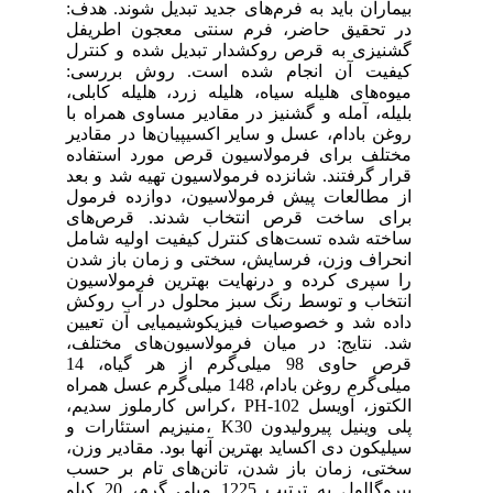
بیماران باید به فرم‌های جدید تبدیل شوند. هدف:
در تحقیق حاضر، فرم سنتی معجون اطریفل
گشنیزی به قرص روکشدار تبدیل شده و کنترل
کیفیت آن انجام شده است. روش بررسی:
میوه‌های هلیله سیاه، هلیله زرد، هلیله کابلی،
بلیله، آمله و گشنیز در مقادیر مساوی همراه با
روغن بادام، عسل و سایر اکسیپیان‌ها در مقادیر
مختلف برای فرمولاسیون قرص مورد استفاده
قرار گرفتند. شانزده فرمولاسیون تهیه شد و بعد
از مطالعات پیش فرمولاسیون، دوازده فرمول
برای ساخت قرص انتخاب شدند. قرص‌های
ساخته شده تست‌های کنترل کیفیت اولیه شامل
انحراف وزن، فرسایش، سختی و زمان باز شدن
را سپری کرده و درنهایت بهترین فرمولاسیون
انتخاب و توسط رنگ سبز محلول در آب روکش
داده شد و خصوصیات فیزیکوشیمیایی آن تعیین
شد. نتایج: در میان فرمولاسیون‌های مختلف،
قرص حاوی 98 میلی‌گرم از هر گیاه، 14
میلی‌گرم روغن بادام، 148 میلی‌گرم عسل همراه
الکتوز، آویسل 102-PH ،کراس کارملوز سدیم،
پلی وینیل پیرولیدون K30 ،منیزیم استئارات و
سیلیکون دی اکساید بهترین آنها بود. مقادیر وزن،
سختی، زمان باز شدن، تانن‌های تام بر حسب
پیروگالول به ترتیب 1225 میلی گرم، 20 کیلو