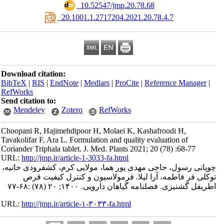
‎ 10.52547/jmp.20.78.68
‎ 20.1001.1.2717204.2021.20.78.4.7
Download citation:
BibTeX
|
RIS
|
EndNote
|
Medlars
|
ProCite
|
Reference Manager
|
RefWorks
Send citation to:
Mendeley
Zotero
RefWorks
Choopani R, Hajimehdipoor H, Molaei K, Kashafroodi H,
Tavakolifar F, Ara L. Formulation and quality evaluation of
Coriander Triphala tablet. J. Med. Plants 2021; 20 (78) :68-77
URL:
http://jmp.ir/article-1-3033-fa.html
وپانی رسول، حاجی مهدی پور هما، مولایی کرم، کشفرودی حانیه
کلی فر فاطمه، آرا لیلا. فرمولاسیون و کنترل کیفیت قرص
ریفل گشنیزی. فصلنامه گياهان دارویی. ۱۴۰۰; ۲۰ (۷۸) :۶۸-۷۷
URL:
http://jmp.ir/article-۱-۳۰۳۳-fa.html