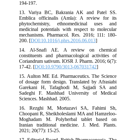
194-197.
13. Variya BC, Bakrania AK and Patel SS.
Emblica officinalis (Amla): A review for its
phytochemistry, ethnomedicinal uses and
medicinal potentials with respect to molecular
mechanisms. Pharmacol. Res. 2016; 111: 180-
200. [
DOI:10.1016/j.phrs.2016.06.013
]
14. Al-Snafi AE. A review on chemical
constituents and pharmacological activities of
Coriandrum sativum. IOSR J. Pharm. 2016; 6(7):
17-42. [
DOI:10.9790/3013-067031742
]
15. Aulton ME Ed. Pharmaceutics. The Science
of dosage form design. Translated by Afrasiabi
Garekani H, Tafaghodi M, Sajjadi SA and
Sadeghi F. Mashhad University of Medical
Sciences. Mashhad. 2005.
16. Rezghi M, Mortazavi SA, Fahimi Sh,
Choopani R, Sheikholeslami MA and Hamzeloo-
Moghadam M. Polyherbal tablet based on
Iranian traditional medicine. J. Med. Plants.
2021; 20(77): 15-25.
17. Editorial Board. British Pharmacopoeia. The