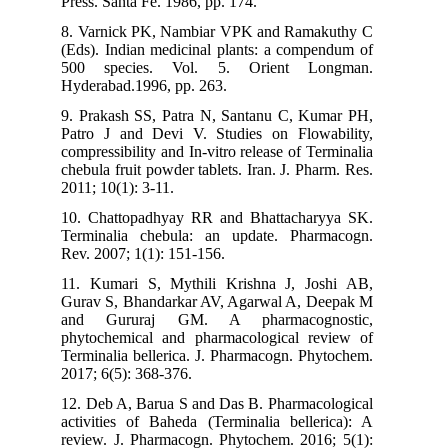
Press. Santa Fe. 1986, pp. 174.
8. Varnick PK, Nambiar VPK and Ramakuthy C
(Eds). Indian medicinal plants: a compendum of
500 species. Vol. 5. Orient Longman.
Hyderabad.1996, pp. 263.
9. Prakash SS, Patra N, Santanu C, Kumar PH,
Patro J and Devi V. Studies on Flowability,
compressibility and In-vitro release of Terminalia
chebula fruit powder tablets. Iran. J. Pharm. Res.
2011; 10(1): 3-11.
10. Chattopadhyay RR and Bhattacharyya SK.
Terminalia chebula: an update. Pharmacogn.
Rev. 2007; 1(1): 151-156.
11. Kumari S, Mythili Krishna J, Joshi AB,
Gurav S, Bhandarkar AV, Agarwal A, Deepak M
and Gururaj GM. A pharmacognostic,
phytochemical and pharmacological review of
Terminalia bellerica. J. Pharmacogn. Phytochem.
2017; 6(5): 368-376.
12. Deb A, Barua S and Das B. Pharmacological
activities of Baheda (Terminalia bellerica): A
review. J. Pharmacogn. Phytochem. 2016; 5(1):