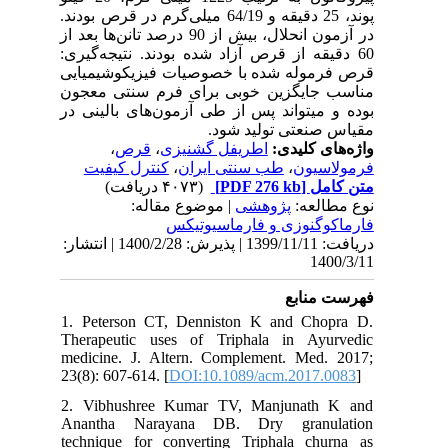
پوند، 25 دقیقه و 64/19 میلی‌گرم در قرص بودند.
در آزمون انحلال، بیش از 90 درصد تانن‌ها بعد از
60 دقیقه از قرص آزاد شده بودند. نتیجه‌گیری:
قرص فرموله شده با خصوصیات فیزیکوشیمیایی
مناسب جایگزین خوبی برای فرم سنتی معجون
بوده و میتواند پس از طی آزمون‌های بالینی در
مقیاس صنعتی تولید شود.
،
قرص
،
اطریفل گشنیزی
واژه‌های کلیدی:
کنترل کیفیت
،
طب سنتی ایران
،
فرمولاسیون
(۴۰۷۳ دریافت)
[PDF 276 kb]
متن کامل
نوع مطالعه:
پژوهشی
| موضوع مقاله:
فارماكوگنوزی و فارماسيوتيكس
دریافت: 1399/11/11 | پذیرش: 1400/2/28 | انتشار:
1400/3/11
فهرست منابع
1. Peterson CT, Denniston K and Chopra D.
Therapeutic uses of Triphala in Ayurvedic
medicine. J. Altern. Complement. Med. 2017;
23(8): 607-614. [
DOI:10.1089/acm.2017.0083
]
2. Vibhushree Kumar TV, Manjunath K and
Anantha Narayana DB. Dry granulation
technique for converting Triphala churna as