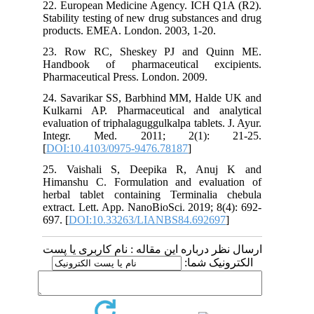
22. European Medicine Agency. ICH Q1A (R2).
Stability testing of new drug substances and drug
products. EMEA. London. 2003, 1-20.
23. Row RC, Sheskey PJ and Quinn ME.
Handbook of pharmaceutical excipients.
Pharmaceutical Press. London. 2009.
24. Savarikar SS, Barbhind MM, Halde UK and
Kulkarni AP. Pharmaceutical and analytical
evaluation of triphalaguggulkalpa tablets. J. Ayur.
Integr. Med. 2011; 2(1): 21-25.
[
DOI:10.4103/0975-9476.78187
]
25. Vaishali S, Deepika R, Anuj K and
Himanshu C. Formulation and evaluation of
herbal tablet containing Terminalia chebula
extract. Lett. App. NanoBioSci. 2019; 8(4): 692-
697. [
DOI:10.33263/LIANBS84.692697
]
ارسال نظر درباره این مقاله : نام کاربری یا پست
الکترونیک شما: