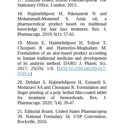
Stationary Office. London. 2015.
18. Hajimehdipoor H, Nikmanesh N and
Mohammadi-Motamed S. Amla oil, a
pharmaceutical product based on traditional
knowledge for hair loss treatment. Res. J.
Pharmacogn. 2019; 6(1): 57-61.
19. Moein E, Hajimehdipoor H, Toliyat T,
Choopani R and Hamzeloo-Moghadam M.
Formulation of an aloe-based product according
to Iranian traditional medicine and development
of its analysis method. DARU J. Pharm. Sci.
2017; 25(19): 1-9. [
DOI:10.1186/s40199-017-
0185-x
]
20. Dehdari S, Hajimehdipoor H, Esmaeili S,
Mortazavi SA and Choopani R. Formulation and
finger printing of a poly herbal film-coated tablet
for treatment of hemorrhoids. Res. J.
Pharmacogn. 2020; 7(4): 39-47.
21. Editorial Board. United States Pharmacopeia
39, National Formulary 34. USP Convention.
Rockville. 2016.